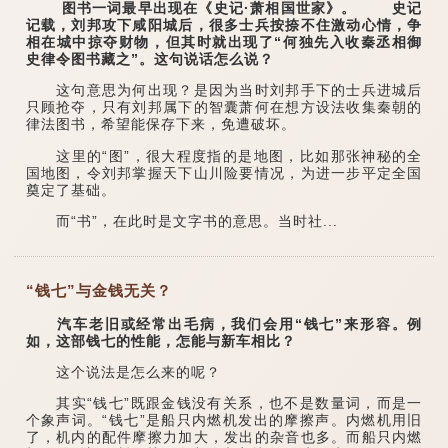
图书一词最早出现在《史记·萧相国世家》。 史记
记载，刘邦攻下咸阳城后，很多士兵按捺不住激动心情，争
相在城中掠夺财物，但其时就出现了“何独先入收秦丞相御
史律令图书藏之”。这句说话怎么说？
这句意思为何出现？是因为当时刘邦手下的士兵进城后
只顾抢夺，只有刘邦属下的智囊萧何在想方设法收集秦朝的
律法图书，希望能保存下来，免遭破坏。
这里的“图”，很大程度指的是地图，比如那张神秘的全
国地图，令刘邦掌握天下山川险要情况，为进一步平定全国
奠定了基础。
而“书”，在此时是文字书的意思。当时社...
“钱七”与金钱无关？
汽车老旧或经常出毛病，我们会用“钱七”来形容。例
如，这部钱七的性能，怎能与新车相比？
这个说法是怎么来的呢？
其实“钱七”既跟金钱没有关系，也不是数量词，而是一
个象声词。“钱七”是船只内燃机发出的摩擦声。内燃机用旧
了，机内的配件摩擦力加大，发出的杂音也多。而船只内燃