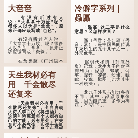
·安期先生》载琊阜老人故
泪」，出自明朝兰陵笑笑生
大夿夿
冷僻字系列｜
事，以「寥寥安期，虚质高
所著的《金瓶梅词话》第九
清」形容空虚无所事事。
十八回。原意是指人未亲眼
赑屭
见到亲人棺木，便不会真正
有没有听过有人
唐代《艺文类聚》引晋
感到悲伤；后来引申为比喻
说：“大拿拿十万蚊”呢？
孙绰《表哀诗》：「寥寥空
人执迷不悟，不到彻底失
很多人以为是“拿拿”，原
“赑屭”这二字是什么
堂，寂寂响户」...
败，便不肯罢休。
来正确应该写成“夿夿”。
意思？又怎样发音？
许多人对这上半句耳熟
有没有听过有人说：
赑（粤音：鼻）屭（粤
能详，但它其实还有下半句
「大拿拿十万蚊」呢？很多
音：器），是中国民间传说
——「不到黄河心不死」...
人以为是「拿拿」，原来正
中龙所生的九个儿子之一，
确应该写成「夿夿」。
外形像龟。
在詹宪慈《广州语本
据明代杨慎《升庵外
字》：「夿夿者，形容物之
集》记载，龙生九子的次序
大也。俗读夿，若拿……常
排列为：赑屭、螭吻、蒲
天生我材必有
语有曰『一个银钱大夿
牢、狴犴、饕餮、蚣蝮、睚
夿』。」
眦、狻猊、椒图（此为其中
用 千金散尽
一种说法）。
「夿」形​​容大，「一个
银钱大夿夿」，就形容金钱
龙九子外形与能力各有
还复来
数量之大了。 「大夿夿十
不同，其中，赑屭原形像
万蚊」，就是说十万元是一
龟，因为能负重，多作为碑
"天生我材必有用，千
笔大数目了。...
座，有“碑下...
金散尽还复来"，出自唐朝
大诗人李白的《将进酒》。
这两句诗寓意每个人都有自
己的才能，必有用处，在失
意时不必气馁，即使千金耗
尽，也可重来，是人生低潮
时激励向上的名句。