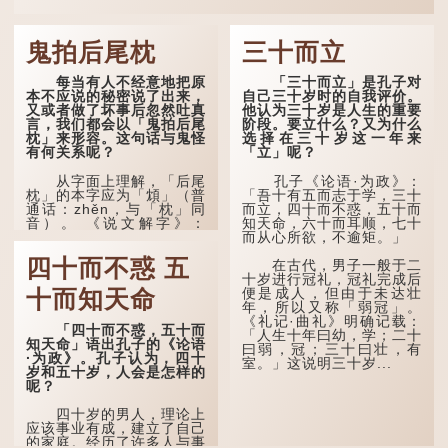
鬼拍后尾枕
三十而立
每当有人不经意地把原
「三十而立」是孔子对
本不应说的秘密说了出来，
自己三十岁时的自我评价。
又或者做了坏事后忽然吐真
他认为三十岁是人生的重要
言，我们都会以「鬼拍后尾
阶段。要立什么？又为什么
枕」来形容。这句话与鬼怪
选择在三十岁这一年来
有何关系呢？
「立」呢？
从字面上理解，「后尾
孔子《论语·为政》：
枕」的本字应为「䪴」（普
「吾十有五而志于学，三十
通话：zhěn，与「枕」同
而立，四十而不惑，五十而
音）。 《说文解字》：
知天命，六十而耳顺，七十
「䪴，项枕也。」意思是头
而从心所欲，不逾矩。」
后部与枕头接触的地方。
四十而不惑 五
在古代，男子一般于二
民间流传有一种说法，
十岁进行冠礼，冠礼完成后
人会将一些不欲为人所知的
便是成人，但由于未达壮
十而知天命
记忆藏于颈后之处。如果忽
年，所以又称「弱冠」。
然吐真言，就好像被不明东
《礼记·曲礼》明确记载：
「四十而不惑，五十而
西（如鬼魂）在后脑拍了一
「人生十年曰幼，学；二十
知天命」语出孔子的《论语
下，藏在脑中的秘密便脱口
曰弱，冠；三十曰壮，有
·为政》。孔子认为，四十
而出。
室。」这说明三十岁...
岁和五十岁，人会是怎样的
呢？
因此...
四十岁的男人，理论上
应该事业有成，建立了自己
的家庭。经历了许多人与事