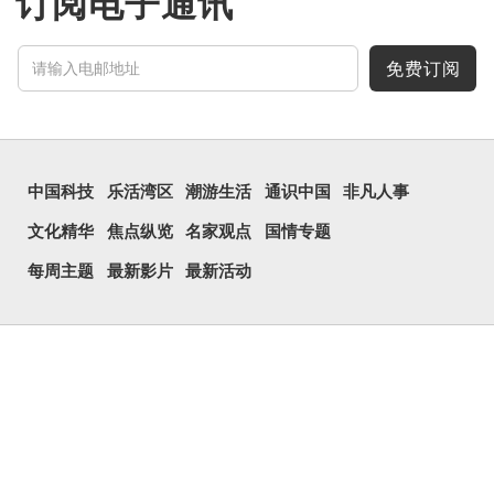
订阅电子通讯
它的意思也一样，也是「微
小、细小」的意思。
有台湾网友将「...
免费订阅
中国科技
乐活湾区
潮游生活
通识中国
非凡人事
文化精华
焦点纵览
名家观点
国情专题
每周主题
最新影片
最新活动