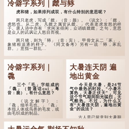
冷僻字系列｜虤与豩
原诗写道："人生得意
须尽欢，莫使金樽空对月。
虎和猪，如果排列成双，有什么特别的意思呢？
天生我材必有用，千金散尽
还复来。烹羊宰牛且为乐，
会须一饮三百杯。" 意思是
两只老虎，写成「虤」（音：颜）。 《说文》：「虤，
说：上天给了我才能，必然
虎怒也。从二虎。凡虤之属皆从虤。」代表老虎发怒的样
有用到的地方；即使千金散
子。唐人诗中亦有「求闲未得闲，众诮瞋虤虤」之句，意思
去，也终会重新得到。
是众人的讥讽让人怒目而视。
李白作此诗时，大约是
两只猪，则为「豩」（音：宾）。甲骨文从二「豕」，
天宝十一年。当时他已被唐
象猪相追逐的样子。 《同文备考》另有一说「豩，豕乱
玄宗赐金放还约八年，这期
群。」意指一群乱...
间经常与朋友游山玩水，部
分诗作显露出怀...
冷僻字系列｜
大暑连天阴 遍
毳
地出黄金
三个「毛」字组成的
今天是大暑，是24节
「毳」（普通话cuì，粤
气中最热的时段。“小暑不
音：脆），有什么意思？
算热，大暑正伏天”，可见
这个节气期间阳光猛烈，天
气酷热。不过，为什么又
《说文解字》 ：
有“大暑连天阴，遍地出黄
「毳，细羊毛也。」「毳」
金”的说法？
本指人体或鸟兽的毛发，或
由毛织成的制品。
古人早已留意到大暑期
间的气候规律。 《逸周书·
人体表面，例如手臂等
时训解》记载：「大暑之
部位生长的细毛，也叫