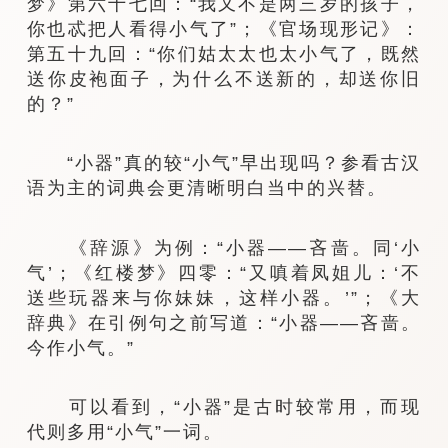
梦》第六十七回：“我又不是两三岁的孩子，
你也忒把人看得小气了”；《官场现形记》：
第五十九回：“你们姑太太也太小气了，既然
送你皮袍面子，为什么不送新的，却送你旧
的？”
“小器”真的较“小气”早出现吗？参看古汉
语为主的词典会更清晰明白当中的兴替。
《辞源》为例：“小器——吝啬。同‘小
气’；《红楼梦》四零：“又嗔着凤姐儿：‘不
送些玩器来与你妹妹，这样小器。’”；《大
辞典》在引例句之前写道：“小器——吝啬。
今作小气。”
可以看到，“小器”是古时较常用，而现
代则多用“小气”一词。