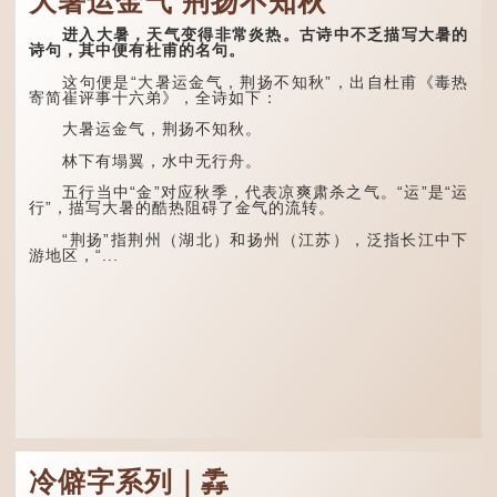
大暑运金气 荆扬不知秋
日，腐草化为萤。又五日，
「毳」，又叫「寒毛」、
土润溽暑。又五日，大雨时
「汗毛」。
行。」意思是说，大暑时节
进入大暑，天气变得非常炎热。古诗中不乏描写大暑的
萤火虫出生，土地湿热，常
医学上，「毳毛」是一
诗句，其中便有杜甫的名句。
有大雨出现。
个专有名词。它指人类在儿
童时期长出的一种细小、不
这句便是“大暑运金气，荆扬不知秋”，出自杜甫《毒热
这段时期的雨水，对农
易注意到却又几乎遍布全身
寄简崔评事十六弟》，全诗如下：
作物尤其重要。三伏天酷热
的毛发。毳毛的密度因人而
难耐，农作物不能缺水。若
异，其长度则通常不会...
大暑运金气，荆扬不知秋。
连续几天降雨，泥土得以湿
润；雨过天晴后，烈日高
林下有塌翼，水中无行舟。
照...
五行当中“金”对应秋季，代表凉爽肃杀之气。“运”是“运
行”，描写大暑的酷热阻碍了金气的流转。
“荆扬”指荆州（湖北）和扬州（江苏），泛指长江中下
游地区，“...
冷僻字系列｜掱