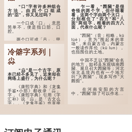
“口”字有许多种组合
乍一看，“圐圙”是很
方法，由四个口组成
奇怪的两个字，但仔细看
的“㗊”，你又见过吗？
看，这两个字由两个大口，
分别框住了“四方”和“八
面”两组字，框着的四方八
一个口成「口」，意思
面，代表什么呢？
简单不，便是指口部、口
腔。
"圐圙"（音：枯略，kū
lüè），意为"围起来的草
两个口可成「吕」，甲
场"，来自蒙古语，内蒙古
骨文字形，象脊骨形，本义
一般读作库伦（kū lun），
是指脊椎骨，中间有一条竖
冷僻字系列｜
也指围住的土地。
线把脊椎段串联起来。现代
通用为姓氏。两个口也可以
尛
写成「吅」（音：喧），古
中国不乏以"圐圙"命名
同「喧」，大声呼叫的意
的地方，如祁县东观镇南圐
思。
圙、展旦召大圐圙等；河北
“尛”是一个古字，原
张北县境内也有一个地方
本已经不多见了，近来却在
叫"大圐圙"，现多写作"大
三个口为「品」，这个
网络上盛行，为什么呢？
囫囵"。
字用法最为普遍。始见于商
代甲骨文，古字形从三口，
《康熙字典》和《龙龛
表示众多...
在河南安阳的方言
手鉴•小部》都收录「尛」
中，"圐圙"除了可以作名...
字，《康熙字典》引用《字
汇补》说「尛」是「古文么
字」，《龙龛手鉴》也直接
写道：「尛，同『么』。」
「么」在古文中常表示
「微小」的意思，也可用作
疑问词，如「干么」。既然
「尛」等同于「么」，那么