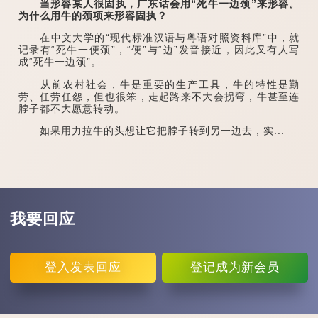
当形容某人很固执，广东话会用“死牛一边颈”来形容。
为什么用牛的颈项来形容固执？
在中文大学的“现代标准汉语与粤语对照资料库”中，就
记录有“死牛一便颈”，“便”与“边”发音接近，因此又有人写
成“死牛一边颈”。
从前农村社会，牛是重要的生产工具，牛的特性是勤
劳、任劳任怨，但也很笨，走起路来不大会拐弯，牛甚至连
脖子都不大愿意转动。
如果用力拉牛的头想让它把脖子转到另一边去，实...
我要回应
登入
发表回应
登记
成为新会员