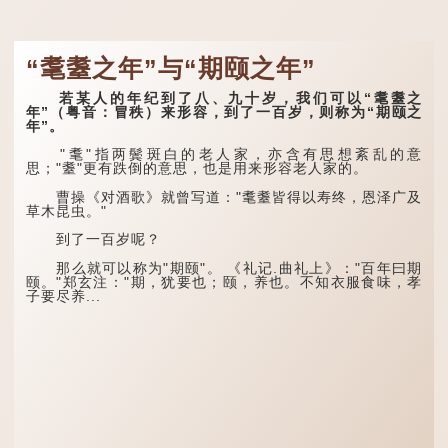
“耄耋之年”与“期颐之年”
若某人的年纪到了八、九十岁，我们可以“耄耋之
年”（粤音：冒秩）来形容，到了一百岁，则称为“期颐之
年”。
"耄"指两鬓斑白的老人家，亦含有思想紊乱的意
思；"耋"更有跌倒的意思，也是用来形容老人家的。
曹操《对酒歌》就曾写道："耄耋皆得以寿终，恩泽广及
草木昆虫。"
到了一百岁呢？
那么就可以称为"期颐"。 《礼记.曲礼上》："百年曰期
颐。"郑玄注："期，犹要也；颐，养也。不知衣服食味，孝
子要尽养...