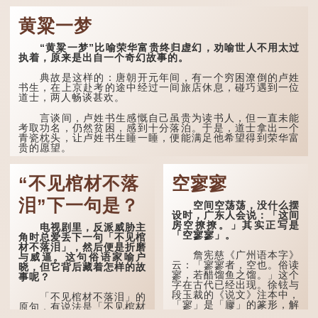
之后，对事物有了自己的判
断能力，不会轻易为表象所
黄粱一梦
迷惑。
孔子在《论语·子罕》
“黄粱一梦”比喻荣华富贵终归虚幻，劝喻世人不用太过
也说：「知者不惑，仁者不
执着，原来是出自一个奇幻故事的。
忧，勇者不惧。」「知」与
智慧的「智」相通，四十岁
典故是这样的：唐朝开元年间，有一个穷困潦倒的卢姓
的男人应已累积足够智慧，
书生，在上京赴考的途中经过一间旅店休息，碰巧遇到一位
不再对自己的人生感到困
道士，两人畅谈甚欢。
惑、忧虑与恐惧。
言谈间，卢姓书生感慨自己虽贵为读书人，但一直未能
到了五十岁，...
考取功名，仍然贫困，感到十分落泊。于是，道士拿出一个
青瓷枕头，让卢姓书生睡一睡，便能满足他希望得到荣华富
贵的愿望。
这时，...
“不见棺材不落
空寥寥
泪”下一句是？
空间空荡荡，没什么摆
设时，广东人会说：「这间
房空撩撩。」其实正写是
电视剧里，反派威胁主
「空寥寥」。
角时总爱丢下一句「不见棺
材不落泪」，然后便是折磨
詹宪慈《广州语本字》
与威逼。这句俗语家喻户
云：「寥寥者，空也。俗读
晓，但它背后藏着怎样的故
寥，若醋馏鱼之馏。」这个
事呢？
字在古代已经出现。徐铉与
段玉裁的《说文》注本中，
「不见棺材不落泪」的
「寥」是「廫」的篆形，解
原句，有说法是「不见棺材
作空渺、空虚。如《列仙传
不下泪」或「不见亲棺不下