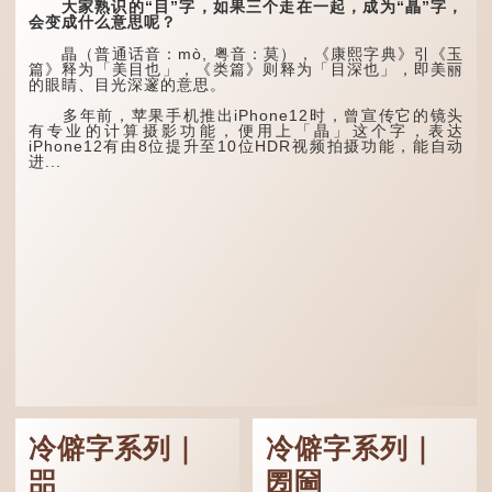
名，古书中的「黍于囧」表
谁。”干坤是《周易》中的
大家熟识的“目”字，如果三个走在一起，成为“瞐”字，
示在囧地种黍。
两个卦名，这里指天地、宇
会变成什么意思呢？
宙等，形容政治清明，天下
这个古字十分少用，直
太平！
瞐（普通话音：mò, 粤音：莫），《康熙字典》引《玉
至21世纪，网络上开始流
篇》释为「美目也」，《类篇》则释为「目深也」，即美丽
行表情符号，这个字也被网
“天空朤朤，任鸟儿高
的眼睛、目光深邃的意思。
民当做表情符号来用。
飞。”也是指天清气明，鸟
儿可高飞。
多年前，苹果手机推出iPhone12时，曾宣传它的镜头
囧字的「八」像一对委
有专业的计算摄影功能，便用上「瞐」这个字，表达
屈的八字眉模样，「口」像
“朤朤脆脆”就是形容办
iPhone12有由8位提升至10位HDR视频拍摄功能，能自动
惊讶、...
事爽快干脆。我...
进...
冷僻字系列｜
冷僻字系列｜
㗊
圐圙