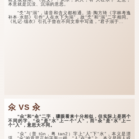
本意就是沉没、沉溺的意思。
“氼”与“溺”，读音和含义都相通。清·陶方琦《字林考逸
补本·水部》引作“人在水下为溺”，故“氼”和“溺”二字相同。
《礼记·缁衣》引孔子曾在不同文章中写道，“君子溺于...
氽 VS 汆
“氽”和“汆”二字，骤眼看来十分相似，但实际上是两个
不同的字。“氽”是“水”上一个“人”，而“汆”是“水”上一
个“入”，意思大不同。
“氽”（普 tǔn，粤 tan2）字上“人”下“水”，本义是漂
浮。“氽”的意思正如字形一样，“人”在“水”上，本义是指人或