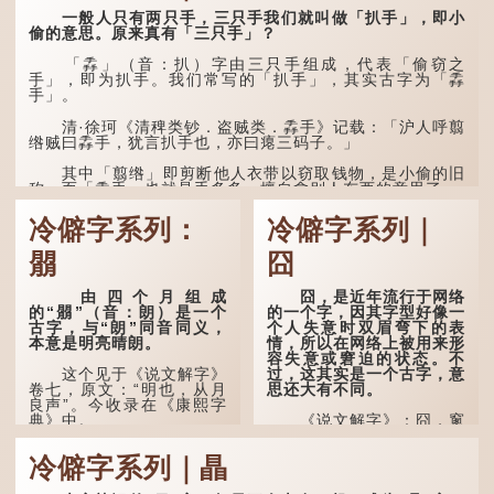
一般人只有两只手，三只手我们就叫做「扒手」，即小
偷的意思。原来真有「三只手」？
「掱」（音：扒）字由三只手组成，代表「偷窃之
手」，即为扒手。我们常写的「扒手」，其实古字为「掱
手」。
清·徐珂《清稗类钞．盗贼类．掱手》记载：「沪人呼翦
绺贼曰掱手，犹言扒手也，亦曰瘪三码子。」
其中「翦绺」即剪断他人衣带以窃取钱物，是小偷的旧
称。而「掱手」也就是手多多，擅自拿别人东西的意思了...
冷僻字系列：
冷僻字系列｜
朤
囧
由四个月组成
囧，是近年流行于网络
的“朤”（音：朗）是一个
的一个字，因其字型好像一
古字，与“朗”同音同义，
个人失意时双眉弯下的表
本意是明亮晴朗。
情，所以在网络上被用来形
容失意或窘迫的状态。不
过，这其实是一个古字，意
这个见于《说文解字》
思还大有不同。
卷七，原文：“明也，从月
良声”。今收录在《康熙字
典》中。
《说文解字》：囧，窻
牖丽廔闿明。象形。囧，本
义是透光通明的窗户，跟
这个字，用法颇多。
冷僻字系列｜瞐
「囱」一样都是「窗」的象
形字。甲骨文中又用作地
“朤朤干坤，舍我其