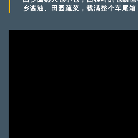
乡酱油、田园疏菜，载满整个车尾箱