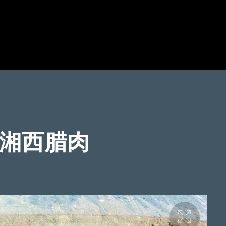
是湘西腊肉