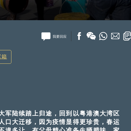
我要回应
尾箱
军陆续踏上归途，回到以粤港澳大湾区
人口大迁移，因为疫情显得更珍贵，春运
不遑多让，有父母精心准备生晒腊味、家