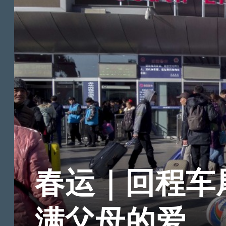
春运｜回程车
满父母的爱