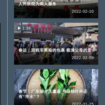
人民医院为病人服务
2022-02-10
1:34
春运｜回程车尾箱的包裹 载满父母的爱
2022-02-08
春节｜广东除夕洗邋遢 用碌柚叶外还
有“符水”？
2022-01-25