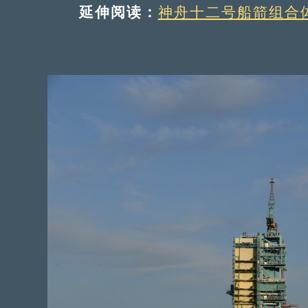
延伸阅读：
神舟十二号船箭组合