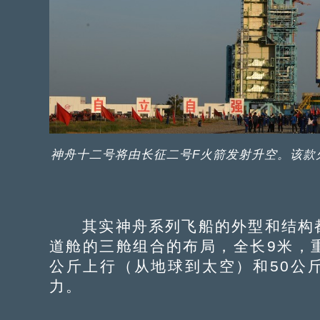
神舟十二号将由长征二号F火箭发射升空。该款
其实神舟系列飞船的外型和结构都
道舱的三舱组合的布局，全长9米，重
公斤上行（从地球到太空）和50公
力。