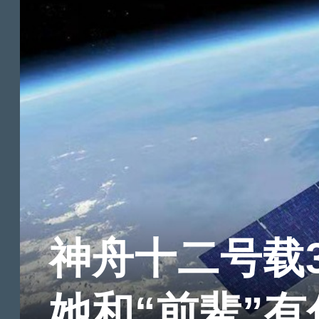
神舟十二号载
她和“前辈”