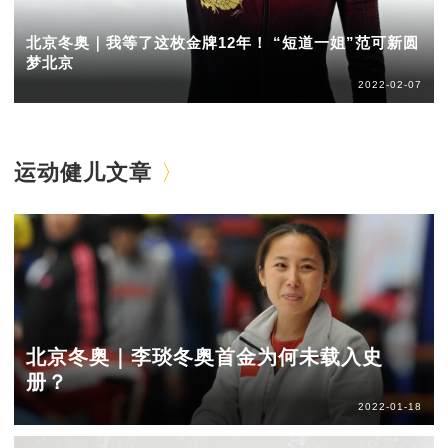
北京冬奥｜我等了这枚金牌12年！ “短道一姐”范可新圆
梦北京
2022-02-07
运动健儿文章
北京冬奥｜李琰冬奥首金为何未载入史
册？
2022-01-18