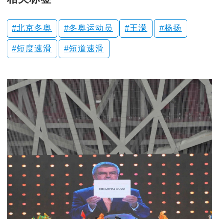
北京冬奥
冬奥运动员
王濛
杨扬
短度速滑
短道速滑