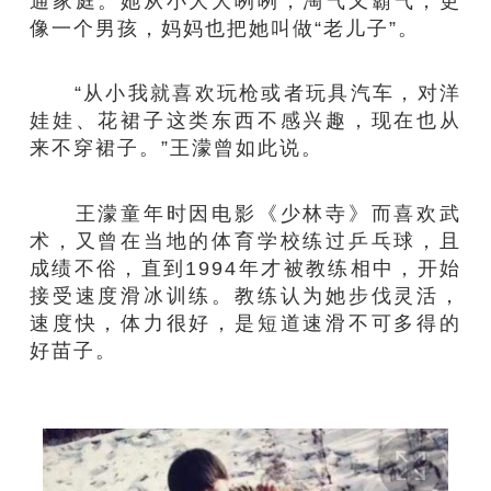
通家庭。她从小大大咧咧，淘气又霸气，更
像一个男孩，妈妈也把她叫做“老儿子”。
“从小我就喜欢玩枪或者玩具汽车，对洋
娃娃、花裙子这类东西不感兴趣，现在也从
来不穿裙子。”王濛曾如此说。
王濛童年时因电影《少林寺》而喜欢武
术，又曾在当地的体育学校练过乒乓球，且
成绩不俗，直到1994年才被教练相中，开始
接受速度滑冰训练。教练认为她步伐灵活，
速度快，体力很好，是短道速滑不可多得的
好苗子。