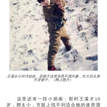
王濛从小对洋娃娃、花裙子这类东西不感兴趣，长大后从来
不穿裙子。（网上图片）
这里还有一段小插曲：那时王濛才10
岁，脚太小，市面上找不到适合她的速滑溜