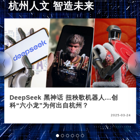
杭州人文 智造未来
DeepSeek 黑神话 扭秧歌机器人...创
科“六小龙”为何出自杭州？
2025-03-24