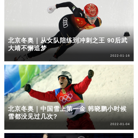
北京冬奥｜从女队陪练到冲刺之王 90后武
大靖不懈追梦
2022-01-16
北京冬奥｜中国雪上第一金 韩晓鹏小时候
雪都没见过几次?
2022-01-04