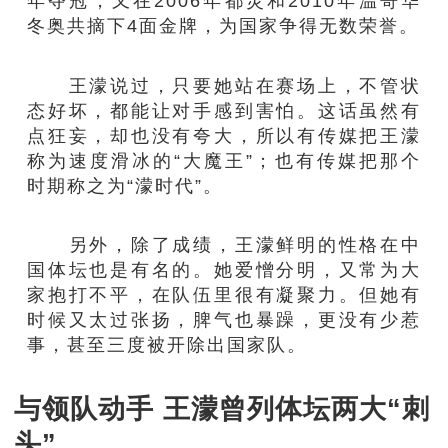
年夺冠，又在2006年都灵和2010年温哥华
冬奥共摘下4面金牌，为国家争得无数荣誉。
王濛说过，只要她站在赛场上，不管状
态好坏，都能让对手感到害怕。这话虽然有
点狂妄，却也没有夸大，所以有传媒把王濛
称为速度滑冰的“大魔王”；也有传媒把那个
时期称之为“濛时代”。
另外，除了成绩，王濛鲜明的性格在中
国体坛也是有名的。她爱憎分明，又常为大
家抱打不平，在队伍里很有凝聚力。但她有
时候又太过张扬，脾气也暴躁，更没有少惹
事，甚至三度被开除出国家队。
与领队动手 王濛曾列体坛两大“刺
头”