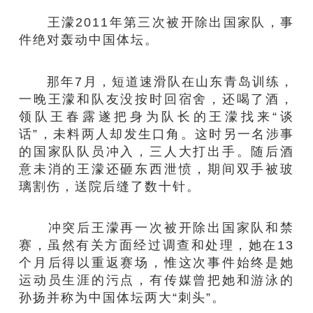
王濛2011年第三次被开除出国家队，事
件绝对轰动中国体坛。
那年7月，短道速滑队在山东青岛训练，
一晚王濛和队友没按时回宿舍，还喝了酒，
领队王春露遂把身为队长的王濛找来“谈
话”，未料两人却发生口角。这时另一名涉事
的国家队队员冲入，三人大打出手。随后酒
意未消的王濛还砸东西泄愤，期间双手被玻
璃割伤，送院后缝了数十针。
冲突后王濛再一次被开除出国家队和禁
赛，虽然有关方面经过调查和处理，她在13
个月后得以重返赛场，惟这次事件始终是她
运动员生涯的污点，有传媒曾把她和游泳的
孙扬并称为中国体坛两大“刺头”。