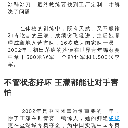
冰鞋冰刀，最终教练要找到工厂定制，才解
决了问题。
在体校的训练中，既有天赋、又不服输
和肯吃苦的王濛，成绩突飞猛进，之后她顺
理成章地入选省队，16岁成为国家队一员。
2002年，初出茅庐的她便在世界青年锦标赛
中拿下500米冠军、全能亚军和1,500米季
军。
不管状态好坏 王濛都能让对手害
怕
2002年是中国冰雪运动重要的一年，
除了王濛在世青赛一鸣惊人，她的师姐
杨扬
更在盐湖城冬奥夺金，为中国实现中国冬奥