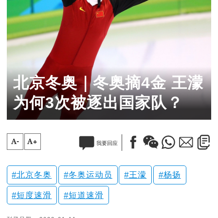
北京冬奥｜冬奥摘4金 王濛
为何3次被逐出国家队？
A-
A+
我要回应
北京冬奥
冬奥运动员
王濛
杨扬
短度速滑
短道速滑