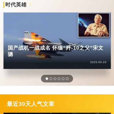
时代英雄
国产战机一战成名 怀缅“歼-10之父”宋文
骢
2025-05-23
最近30天人气文章