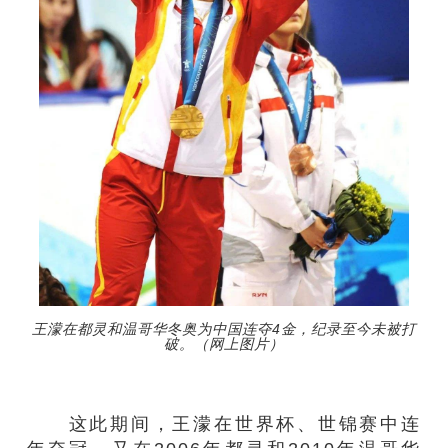
王濛在都灵和温哥华冬奥为中国连夺4金，纪录至今未被打
破。（网上图片）
这此期间，王濛在世界杯、世锦赛中连