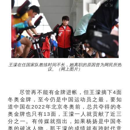
王濛在任国家队教练时间不长，她离职的原因曾为网民所热
议。（网上图片）
尽管再不能有金牌进帐，但王濛摘下4面
冬奥金牌，至今仍是中国运动员之最，要知
道中国在2022年北京冬奥前，总共夺得的冬
奥金牌也只有13面，王濛一人就贡献了近三
分之一。有传媒就指出，如果杨扬是中国冬
奥的破冰人物，那王濛的成绩就有跨时代意