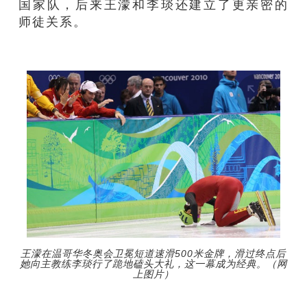
国家队，后来王濛和李琰还建立了更亲密的
师徒关系。
王濛在温哥华冬奥会卫冕短道速滑500米金牌，滑过终点后
她向主教练李琰行了跪地磕头大礼，这一幕成为经典。（网
上图片）