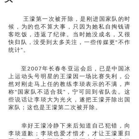
王濛第一次被开除，是刚进国家队的时
候，为的也不算大事，只因为她私自掏钱请
客吃饭，违返了纪律。当时她没成名，又很
快归队，没受到太多关注，一些传媒更“不作
统计”。
至2007年长春冬亚运会后，已是中国冰
上运动头号明星的王濛因一场比赛失利，公
然对刚走马上任的教练李琰表示的不满，声
称“国家队不适合我”，宁可回到省队去。这
些说话让李琰大为光火，遂把王濛开除出国
家队；这也是王濛第二次被开除。
幸好王濛冷静下来后知道自己犯错，向
李琰道歉；李琰也爱才惜才，才让王濛重归