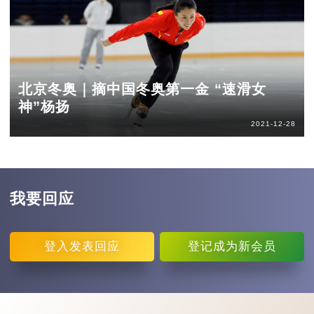
北京冬奥｜摘中国冬奥第一金 “速滑女
神”杨扬
2021-12-28
我要回应
登入
发表回应
登记
成为新会员