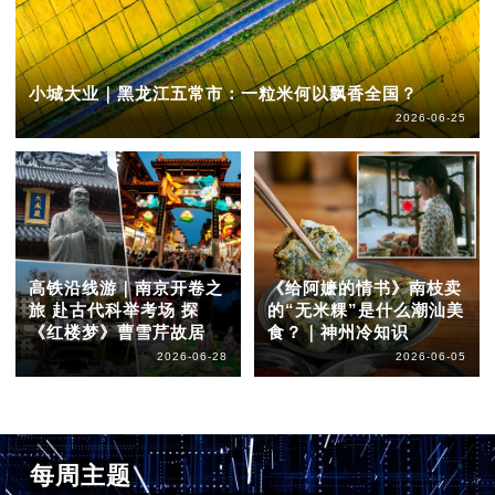
小城大业｜黑龙江五常市：一粒米何以飘香全国？
2026-06-25
高铁沿线游｜南京开卷之
《给阿嬷的情书》南枝卖
旅 赴古代科举考场 探
的“无米粿”是什么潮汕美
《红楼梦》曹雪芹故居
食？｜神州冷知识
2026-06-28
2026-06-05
每周主题