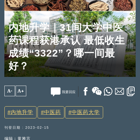
内地升学｜31间大学中医
药课程获港承认 最低收生
成绩“3322”？哪一间最
好？
A-
A+
我要回应
内地升学
中医药
中医药大学
刊登日期 : 2023-02-15
编辑︰黄雅言