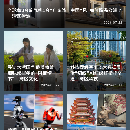
全球每3台冷气机1台“广东造” 中国“风”如何降温欧洲？
｜湾区智造
2026-07-22
寻访大湾区华侨博物馆
科技缓解塞车：大数据灵
细味那些年的“阿嬷情
活“切线”AI红绿灯指挥交
书”｜湾区文化
通｜湾区科技
2026-05-22
2026-05-11