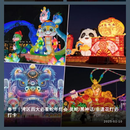
春节｜湾区四大必看蛇年灯会 灵蛇/黑神话/非遗花灯必
打卡
2025-01-10