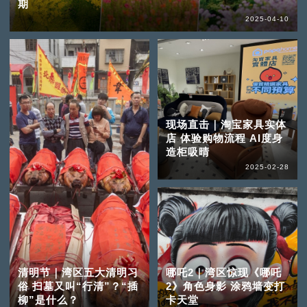
期
2025-04-10
现场直击｜淘宝家具实体
店 体验购物流程 AI度身
造柜吸晴
2025-02-28
清明节｜湾区五大清明习
哪吒2｜湾区惊现《哪吒
俗 扫墓又叫“行清”？“插
2》角色身影 涂鸦墙变打
柳”是什么？
卡天堂