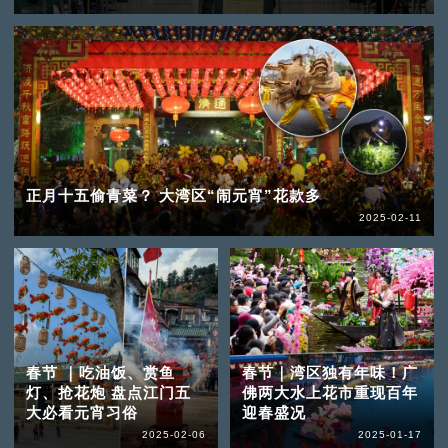
正月十五偷青菜？ 大湾区“闹元宵”花款多
2025-02-11
春节 ｜吃油饭、赏鱼
春节｜湾区独有年味！广
灯、抢花炮 盘点江门五
佛两大水上花市重现百年
大必看元宵习俗
迎春盛况
2025-02-06
2025-01-17