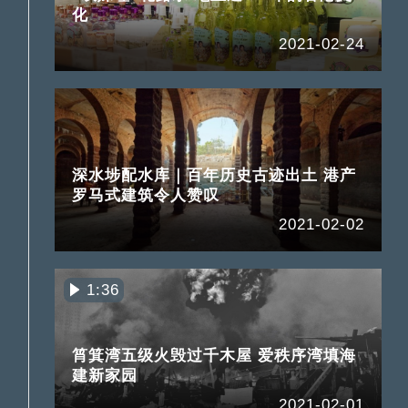
化
2021-02-24
深水埗配水库｜百年历史古迹出土 港产
罗马式建筑令人赞叹
2021-02-02
1:36
筲箕湾五级火毁过千木屋 爱秩序湾填海
建新家园
2021-02-01