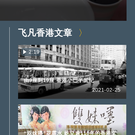
飞凡香港文章
2:19
由9座到19座 香港小巴半世纪
2021-02-25
“双妹嚜”花露水 屹立逾110年的香港文