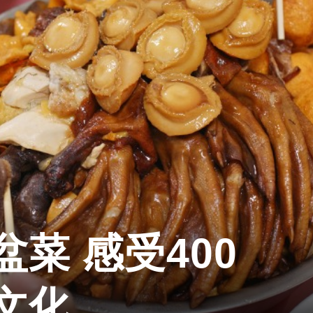
菜 感受400
文化