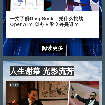
一文了解DeepSeek｜凭什么挑战
OpenAI？ 创办人梁文锋是谁？
2025-02-05
阅读更多
人生谢幕 光影流芳
2:25