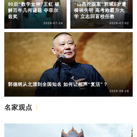
90后“数学女神”王虹 破
“山西挖眼案”郭斌6岁遭
解百年几何谜题 夺菲尔
横祸失明 高考称霸升大
兹奖
学 立志回盲校任教
2026-07-24
2026-07-02
郭德纲从北漂到全国知名 如何让相声“复活”？
2026-06-18
名家观点