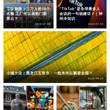
工业旅游｜上万人抢20个
“TikTok”是全球最多人
名额 工厂何以成热门新
会说的一句福建话？｜神
景点？
州冷知识
2026-07-08
2026-07-03
小城大业｜黑龙江五常市：一粒米何以飘香全国？
2026-06-25