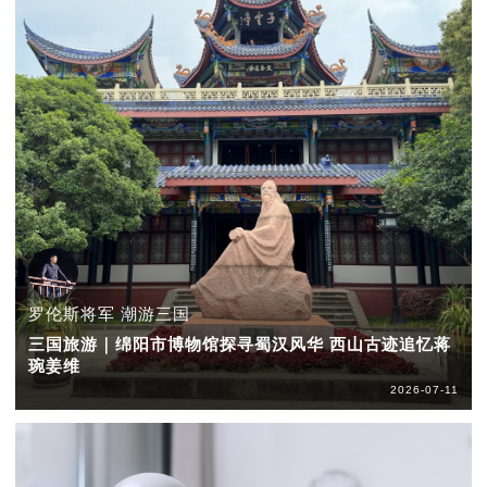
罗伦斯将军 潮游三国
三国旅游｜绵阳市博物馆探寻蜀汉风华 西山古迹追忆蒋
琬姜维
2026-07-11