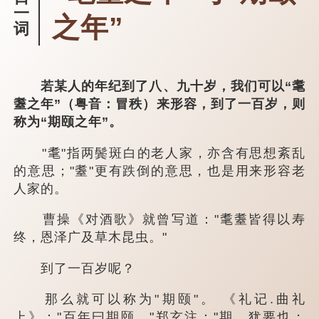
一
之年”
词
若某人的年纪到了八、九十岁，我们可以“耄
耋之年”（粤音：冒秩）来形容，到了一百岁，则
称为“期颐之年”。
"耄"指两鬓斑白的老人家，亦含有思想紊乱
的意思；"耋"更有跌倒的意思，也是用来形容老
人家的。
曹操《对酒歌》就曾写道："耄耋皆得以寿
终，恩泽广及草木昆虫。"
到了一百岁呢？
那么就可以称为"期颐"。 《礼记.曲礼
上》："百年曰期颐。"郑玄注："期，犹要也；