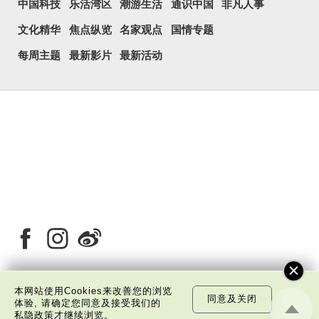
中国科技
乐活湾区
潮游生活
通识中国
非凡人事
文化精华
焦点纵览
名家观点
国情专题
每周主题
最新影片
最新活动
本网站使用Cookies来改善您的浏览
同意及关闭
体验, 请确定您同意及接受我们的
关于我们
版权告示
私隐政策声明
免责声明
私隐政策
才继续浏览。