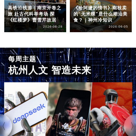
高铁沿线游｜南京开卷之
《给阿嬷的情书》南枝卖
旅 赴古代科举考场 探
的“无米粿”是什么潮汕美
《红楼梦》曹雪芹故居
食？｜神州冷知识
2026-06-28
2026-06-05
每周主题
杭州人文 智造未来