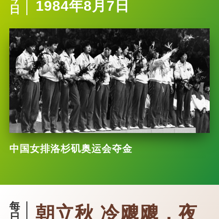
1984年8月7日
日
中国女排洛杉矶奥运会夺金
每
朝立秋 冷飕飕，夜
日