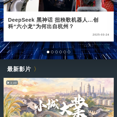
DeepSeek 黑神话 扭秧歌机器人...创
科“六小龙”为何出自杭州？
2025-03-24
最新影片
3:49