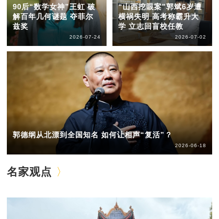
90后“数学女神”王虹 破
“山西挖眼案”郭斌6岁遭
解百年几何谜题 夺菲尔
横祸失明 高考称霸升大
兹奖
学 立志回盲校任教
2026-07-24
2026-07-02
郭德纲从北漂到全国知名 如何让相声“复活”？
2026-06-18
名家观点