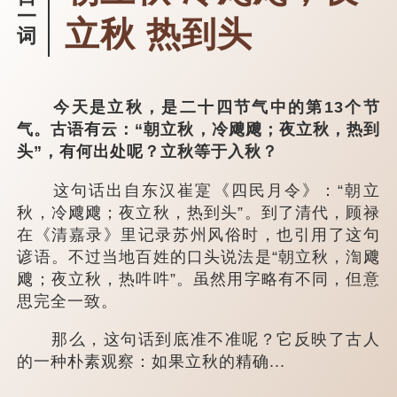
一
立秋 热到头
词
今天是立秋，是二十四节气中的第13个节
气。古语有云：“朝立秋，冷飕飕；夜立秋，热到
头”，有何出处呢？立秋等于入秋？
这句话出自东汉崔寔《四民月令》：“朝立
秋，冷飕飕；夜立秋，热到头”。到了清代，顾禄
在《清嘉录》里记录苏州风俗时，也引用了这句
谚语。不过当地百姓的口头说法是“朝立秋，渹飕
飕；夜立秋，热吽吽”。虽然用字略有不同，但意
思完全一致。
那么，这句话到底准不准呢？它反映了古人
的一种朴素观察：如果立秋的精确...