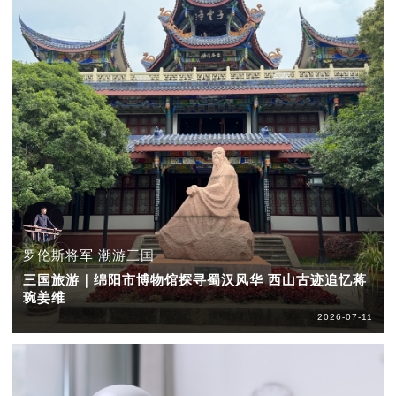
罗伦斯将军 潮游三国
三国旅游｜绵阳市博物馆探寻蜀汉风华 西山古迹追忆蒋
琬姜维
2026-07-11