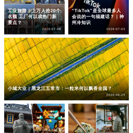
工业旅游｜上万人抢20个
“TikTok”是全球最多人
名额 工厂何以成热门新
会说的一句福建话？｜神
景点？
州冷知识
2026-07-08
2026-07-03
小城大业｜黑龙江五常市：一粒米何以飘香全国？
2026-06-25