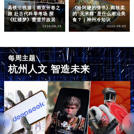
高铁沿线游｜南京开卷之
《给阿嬷的情书》南枝卖
旅 赴古代科举考场 探
的“无米粿”是什么潮汕美
《红楼梦》曹雪芹故居
食？｜神州冷知识
2026-06-28
2026-06-05
每周主题
杭州人文 智造未来