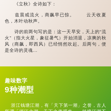
《立秋》全诗如下：
兹晨戒流火，商飙早已惊。 云天收夏
色，木叶动秋声。
诗的前两句写的是：这一天早安，天上的“流
火”（指大火星，象征暑气）开始消退，凉爽的秋
风（商飙，即西风）已经悄然吹起。后两句，便
是全诗的灵魂...
趣味数字
9种潮型
浙江钱塘江潮，有「天下第一潮」之誉，古人