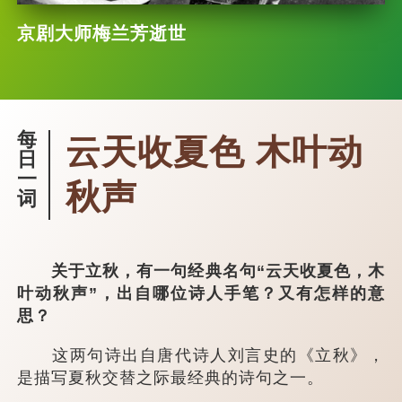
京剧大师梅兰芳逝世
每
云天收夏色 木叶动
日
一
秋声
词
关于立秋，有一句经典名句“云天收夏色，木
叶动秋声”，出自哪位诗人手笔？又有怎样的意
思？
这两句诗出自唐代诗人刘言史的《立秋》，
是描写夏秋交替之际最经典的诗句之一。