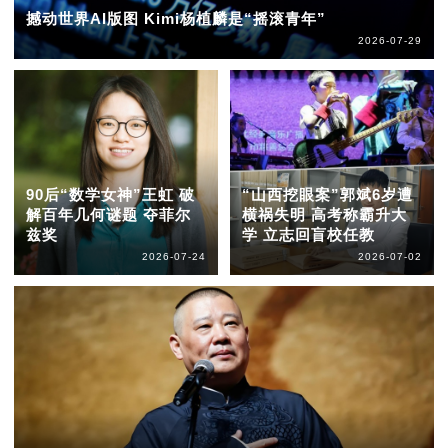
撼动世界AI版图 Kimi杨植麟是“摇滚青年”
2026-07-29
90后“数学女神”王虹 破
“山西挖眼案”郭斌6岁遭
解百年几何谜题 夺菲尔
横祸失明 高考称霸升大
兹奖
学 立志回盲校任教
2026-07-24
2026-07-02