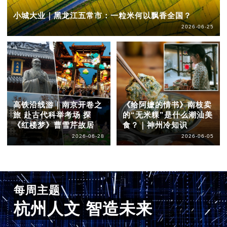
小城大业｜黑龙江五常市：一粒米何以飘香全国？
2026-06-25
高铁沿线游｜南京开卷之
《给阿嬷的情书》南枝卖
旅 赴古代科举考场 探
的“无米粿”是什么潮汕美
《红楼梦》曹雪芹故居
食？｜神州冷知识
2026-06-28
2026-06-05
每周主题
杭州人文 智造未来