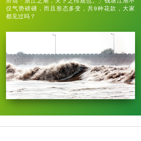
所谓「浙江之潮，天下之伟观也。」钱塘江潮不
仅气势磅礴，而且形态多变，共9种花款，大家
都见过吗？