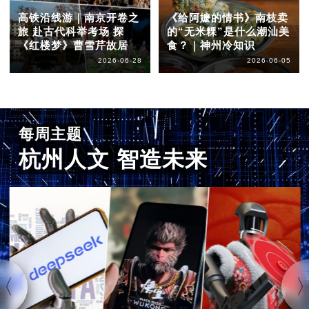
高铁沿线游｜南京开卷之
《给阿嬷的情书》南枝卖
旅 赴古代科举考场 探
的“无米粿”是什么潮汕美
《红楼梦》曹雪芹故居
食？｜神州冷知识
2026-06-28
2026-06-05
每周主题
杭州人文 智造未来