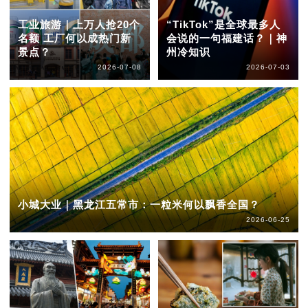
工业旅游｜上万人抢20个
“TikTok”是全球最多人
名额 工厂何以成热门新
会说的一句福建话？｜神
景点？
州冷知识
2026-07-08
2026-07-03
小城大业｜黑龙江五常市：一粒米何以飘香全国？
2026-06-25