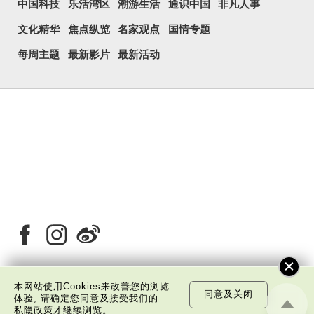
中国科技
乐活湾区
潮游生活
通识中国
非凡人事
文化精华
焦点纵览
名家观点
国情专题
每周主题
最新影片
最新活动
本网站使用Cookies来改善您的浏览
同意及关闭
体验, 请确定您同意及接受我们的
关于我们
版权告示
私隐政策声明
免责声明
私隐政策
才继续浏览。