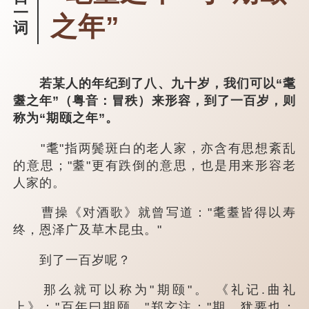
一
之年”
词
若某人的年纪到了八、九十岁，我们可以“耄
耋之年”（粤音：冒秩）来形容，到了一百岁，则
称为“期颐之年”。
"耄"指两鬓斑白的老人家，亦含有思想紊乱
的意思；"耋"更有跌倒的意思，也是用来形容老
人家的。
曹操《对酒歌》就曾写道："耄耋皆得以寿
终，恩泽广及草木昆虫。"
到了一百岁呢？
那么就可以称为"期颐"。 《礼记.曲礼
上》："百年曰期颐。"郑玄注："期，犹要也；