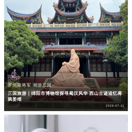
罗伦斯将军 潮游三国
三国旅游｜绵阳市博物馆探寻蜀汉风华 西山古迹追忆蒋
琬姜维
2026-07-11