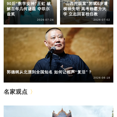
90后“数学女神”王虹 破
“山西挖眼案”郭斌6岁遭
解百年几何谜题 夺菲尔
横祸失明 高考称霸升大
兹奖
学 立志回盲校任教
2026-07-24
2026-07-02
郭德纲从北漂到全国知名 如何让相声“复活”？
2026-06-18
名家观点