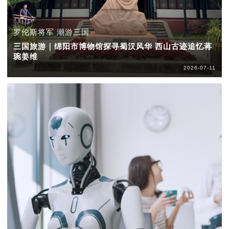
罗伦斯将军 潮游三国
三国旅游｜绵阳市博物馆探寻蜀汉风华 西山古迹追忆蒋
琬姜维
2026-07-11