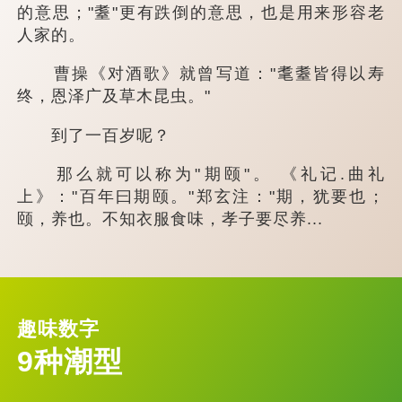
的意思；"耋"更有跌倒的意思，也是用来形容老
人家的。
曹操《对酒歌》就曾写道："耄耋皆得以寿
终，恩泽广及草木昆虫。"
到了一百岁呢？
那么就可以称为"期颐"。 《礼记.曲礼
上》："百年曰期颐。"郑玄注："期，犹要也；
颐，养也。不知衣服食味，孝子要尽养...
趣味数字
9种潮型