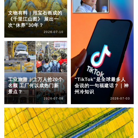
文物有料｜用宝石画成的
《千里江山图》 展出一
次“休养”30年？
2026-07-10
工业旅游｜上万人抢20个
“TikTok”是全球最多人
名额 工厂何以成热门新
会说的一句福建话？｜神
景点？
州冷知识
2026-07-08
2026-07-03