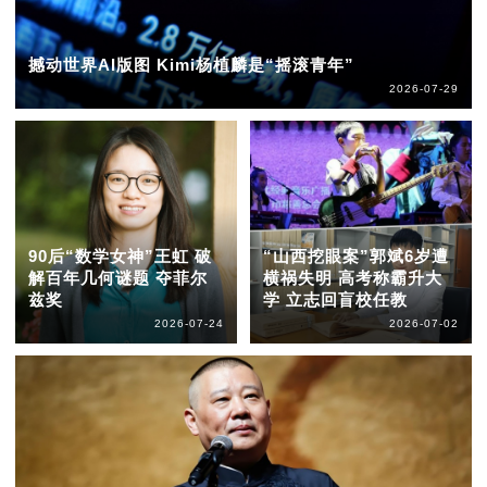
撼动世界AI版图 Kimi杨植麟是“摇滚青年”
2026-07-29
90后“数学女神”王虹 破
“山西挖眼案”郭斌6岁遭
解百年几何谜题 夺菲尔
横祸失明 高考称霸升大
兹奖
学 立志回盲校任教
2026-07-24
2026-07-02