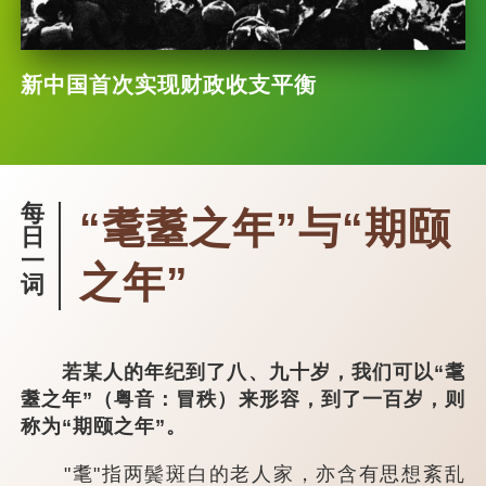
新中国首次实现财政收支平衡
每
“耄耋之年”与“期颐
日
一
之年”
词
若某人的年纪到了八、九十岁，我们可以“耄
耋之年”（粤音：冒秩）来形容，到了一百岁，则
称为“期颐之年”。
"耄"指两鬓斑白的老人家，亦含有思想紊乱