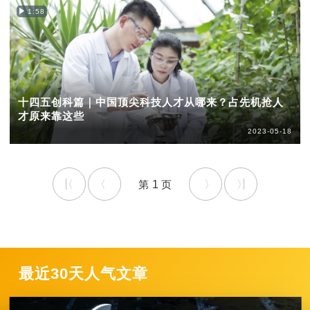
1:58
十四五创科篇｜中国顶尖科技人才从哪来？占先机抢人
才原来靠这些
2023-05-18
1
最近30天人气文章