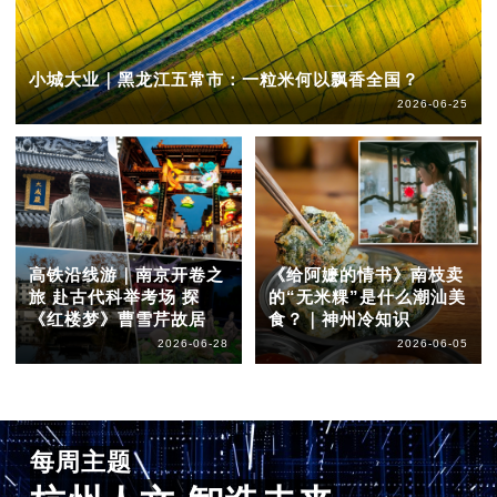
小城大业｜黑龙江五常市：一粒米何以飘香全国？
2026-06-25
高铁沿线游｜南京开卷之
《给阿嬷的情书》南枝卖
旅 赴古代科举考场 探
的“无米粿”是什么潮汕美
《红楼梦》曹雪芹故居
食？｜神州冷知识
2026-06-28
2026-06-05
每周主题