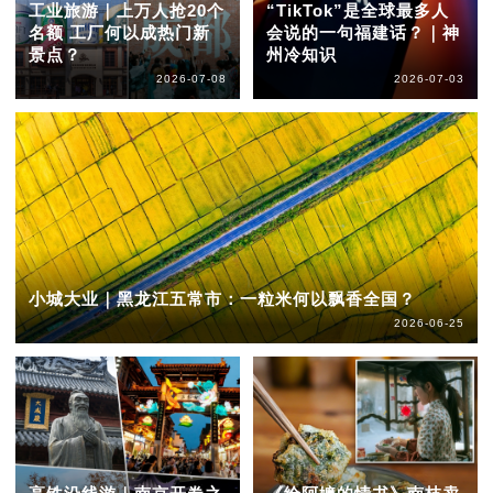
工业旅游｜上万人抢20个
“TikTok”是全球最多人
名额 工厂何以成热门新
会说的一句福建话？｜神
景点？
州冷知识
2026-07-08
2026-07-03
小城大业｜黑龙江五常市：一粒米何以飘香全国？
2026-06-25