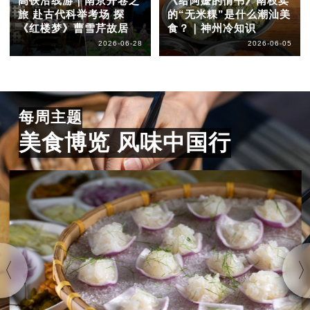
高铁沿线游｜南京开卷之
《给阿嬷的情书》南枝卖
旅 赴古代科举考场 探
的“无米粿”是什么潮汕美
《红楼梦》曹雪芹故居
食？｜神州冷知识
2026-06-28
2026-06-05
每周主题
美食博览 风味中国行