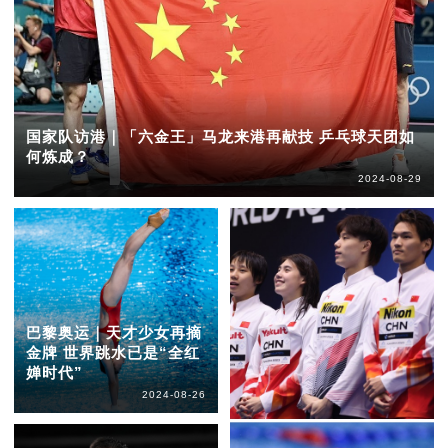
国家队访港｜「六金王」马龙来港再献技 乒乓球天团如
何炼成？
2024-08-29
巴黎奥运｜天才少女再摘
金牌 世界跳水已是“全红
婵时代”
2024-08-26