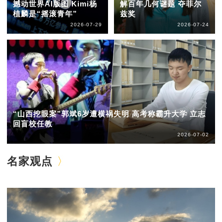
撼动世界AI版图 Kimi杨
解百年几何谜题 夺菲尔
植麟是“摇滚青年”
兹奖
2026-07-29
2026-07-24
“山西挖眼案”郭斌6岁遭横祸失明 高考称霸升大学 立志
回盲校任教
2026-07-02
名家观点