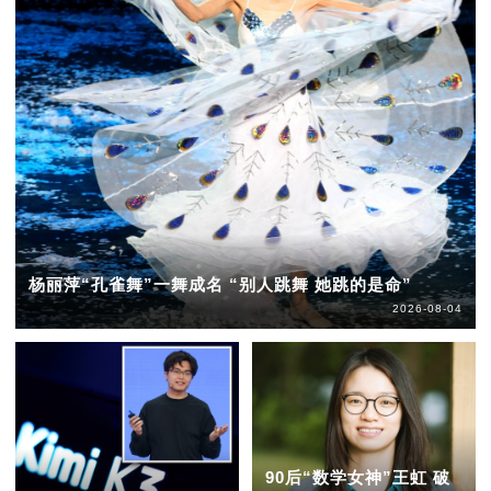
杨丽萍“孔雀舞”一舞成名 “别人跳舞 她跳的是命”
2026-08-04
90后“数学女神”王虹 破