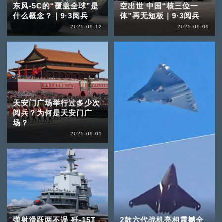
东风-5C的“覆盖全球”是
空出世 中国“核三位一
什么概念？｜9·3阅兵
体”再无短板｜9·3阅兵
2025-09-12
2025-09-09
天安门广场举行过多少次
阅兵？为何是天安门广
场？
2025-09-01
弹射滑跃两不误 歼-15T
2款六代战机亮相震撼全