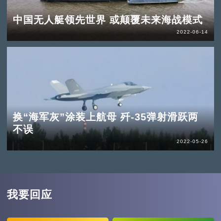
中国无人艇领先世界 或颠覆未来海战模式
2022-06-14
换“海军灰”涂装上航母 歼-35弹射滑跃两
不误
2022-05-26
我要回应