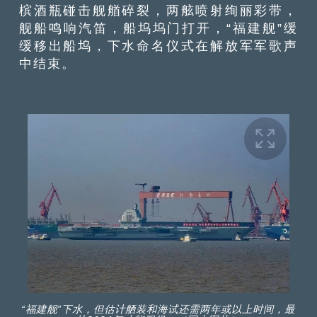
槟酒瓶碰击舰艏碎裂，两舷喷射绚丽彩带，
舰船鸣响汽笛，船坞坞门打开，“福建舰”缓
缓移出船坞，下水命名仪式在解放军军歌声
中结束。
“福建舰”下水，但估计舾装和海试还需两年或以上时间，最