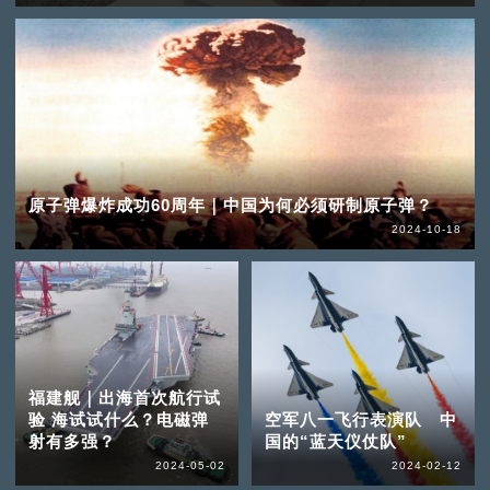
原子弹爆炸成功60周年｜中国为何必须研制原子弹？
2024-10-18
福建舰｜出海首次航行试
验 海试试什么？电磁弹
空军八一飞行表演队 中
射有多强？
国的“蓝天仪仗队”
2024-05-02
2024-02-12