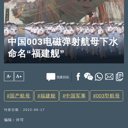
中国003电磁弹射航母下水
命名“福建舰”
A-
A+
我要回应
国产航母
福建舰
中国军事
003型航母
刊登日期 : 2022-06-17
编辑︰许可