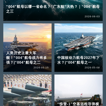
“004”航母以哪一省命名？“广东舰”大热？｜“004”航母
之三
2026-06-03
人类历史上最大军
舰！“004”航母战力有多
中国核动力航母2027年下
强？|“004”航母之二
水？|“004”航母之一
2026-05-15
2026-05-08
“惊雷-1”空基远程导弹横