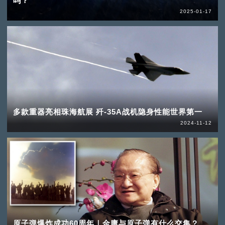
吗？
2025-01-17
多款重器亮相珠海航展 歼-35A战机隐身性能世界第一
2024-11-12
原子弹爆炸成功60周年｜金庸与原子弹有什么交集？