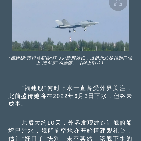
“福建舰”预料将配备“歼-35”隐形战机，该机此前被拍到已涂
上“海军灰”的涂装。（网上图片）
“福建舰”何时下水一直备受外界关注，
此前盛传她将在2022年6月3日下水，但终未
成事。
此后大约10天，外界发现建造让舰的船
坞已注水，舰艏前空地亦开始搭建观礼台，
估计“好日子”快到。果不其然，该舰下水的