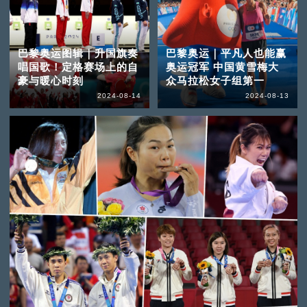
巴黎奥运图辑｜升国旗奏
巴黎奥运｜平凡人也能赢
唱国歌！定格赛场上的自
奥运冠军 中国黄雪梅大
豪与暖心时刻
众马拉松女子组第一
2024-08-14
2024-08-13