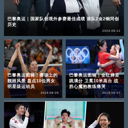
巴黎奥运｜国家队创境外参赛最佳成绩 港队2金2铜同创
历史
2024-08-12
巴黎奥运图辑｜赛场上的
巴黎奥运图辑｜全红婵首
靓丽风景 盘点10位男女
跳满分 卫冕10米高台 战
明星级运动员
胜心魔抱教练痛哭
2024-08-09
2024-08-07