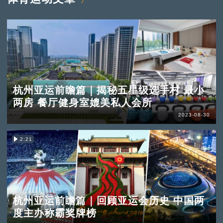
杭州亚运前瞻篇｜揭秘五星级选手村 最小
两房 餐厅健身室媲美私人会所
2023-08-30
2:21
杭州亚运前瞻篇｜回顾亚运会历史 中国两
度主办称霸奖牌榜