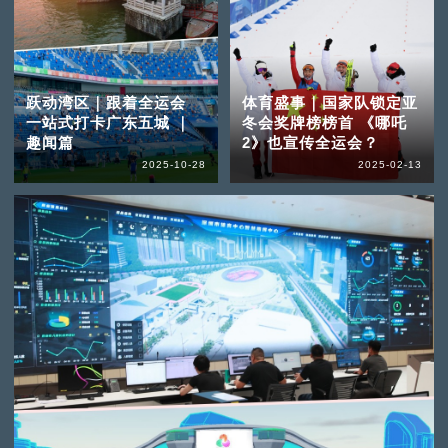
跃动湾区｜跟着全运会
体育盛事｜国家队锁定亚
一站式打卡广东五城 ｜
冬会奖牌榜榜首 《哪吒
趣闻篇
2》也宣传全运会？
2025-10-28
2025-02-13