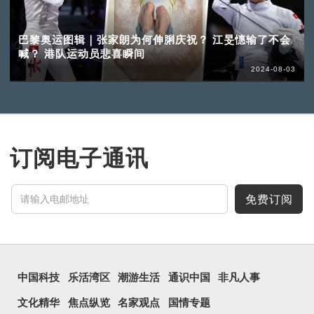
巴黎奥运图辑｜张家朗为何伸脷庆祝？ 江旻憓输了不会
喊？ 港队运动员悲喜瞬间
2024-08-03
订阅电子通讯
免费订阅
中国科技
乐活湾区
潮游生活
通识中国
非凡人事
文化精华
焦点纵览
名家观点
国情专题