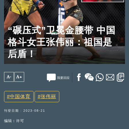
“碾压式”卫冕金腰带 中国
格斗女王张伟丽：祖国是
后盾！
A-
A+
我要回应
中国体育
张伟丽
刊登日期 : 2023-08-21
编辑︰许可