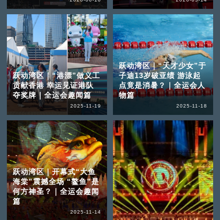
跃动湾区｜“天才少女”于
跃动湾区｜“港漂”做义工
子迪13岁破亚绩 游泳起
贡献香港 幸运见证港队
点竟是消暑？｜全运会人
夺奖牌｜全运会趣闻篇
物篇
2025-11-19
2025-11-18
跃动湾区｜开幕式“大鱼
海棠”震撼全场 “鳌鱼”是
何方神圣？｜全运会趣闻
篇
2025-11-14