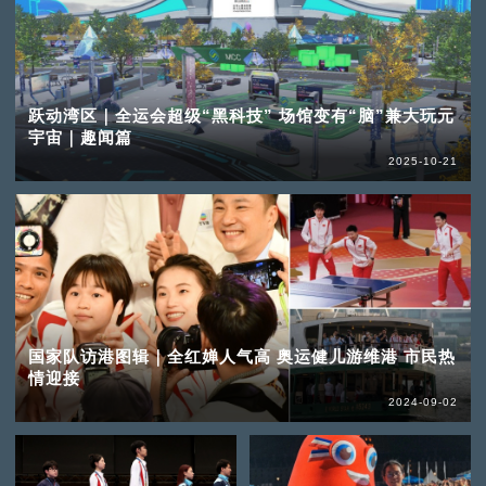
跃动湾区｜全运会超级“黑科技” 场馆变有“脑”兼大玩元
宇宙｜趣闻篇
2025-10-21
国家队访港图辑｜全红婵人气高 奥运健儿游维港 市民热
情迎接
2024-09-02