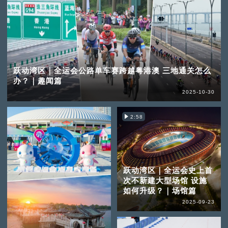
跃动湾区｜全运会公路单车赛跨越粤港澳 三地通关怎么
办？｜趣闻篇
2025-10-30
2:58
跃动湾区｜全运会史上首
次不新建大型场馆 设施
如何升级？｜场馆篇
2025-09-23