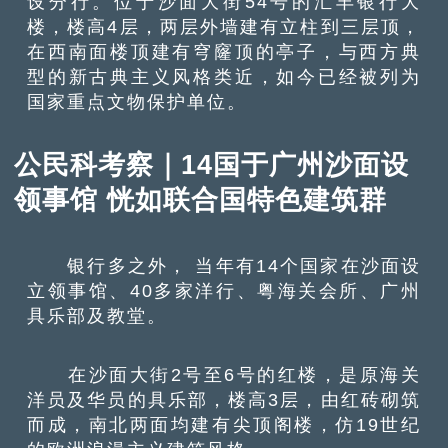
设分行。位于沙面大街54号的汇丰银行大
楼，楼高4层，两层外墙建有立柱到三层顶，
在西南面楼顶建有穹窿顶的亭子，与西方典
型的新古典主义风格类近，如今已经被列为
国家重点文物保护单位。
公民科考察｜14国于广州沙面设
领事馆 恍如联合国特色建筑群
银行多之外， 当年有14个国家在沙面设
立领事馆、40多家洋行、粤海关会所、广州
具乐部及教堂。
在沙面大街2号至6号的红楼，是原海关
洋员及华员的具乐部，楼高3层，由红砖砌筑
而成，南北两面均建有尖顶阁楼，仿19世纪