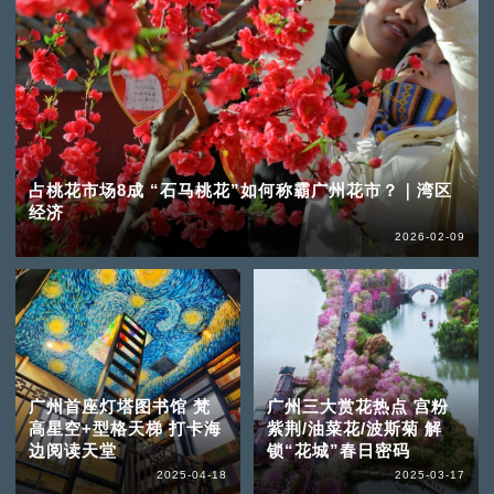
占桃花市场8成 “石马桃花”如何称霸广州花市？｜湾区
经济
2026-02-09
广州首座灯塔图书馆 梵
广州三大赏花热点 宫粉
高星空+型格天梯 打卡海
紫荆/油菜花/波斯菊 解
边阅读天堂
锁“花城”春日密码
2025-04-18
2025-03-17