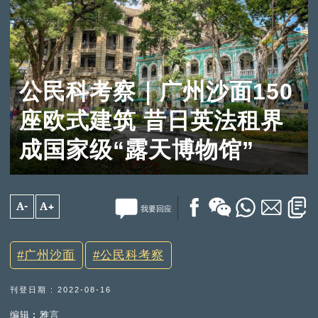
公民科考察｜广州沙面150
座欧式建筑 昔日英法租界
成国家级“露天博物馆”
A-
A+
我要回应
广州沙面
公民科考察
刊登日期 : 2022-08-16
编辑︰雅言