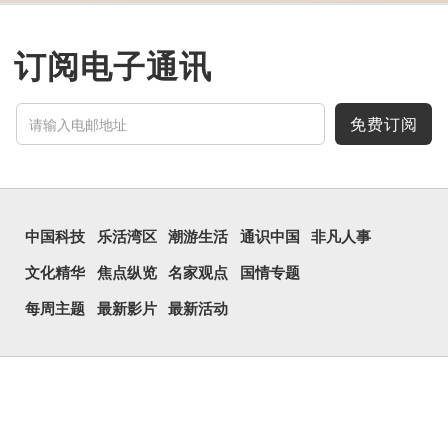
「么」在古文中常表示
「微小」的意思，也可用作
疑问词，如「干么」。既然
「尛」等同于「么」，那么
订阅电子通讯
它的意思也一样，也是「微
小、细小」的意思。
有台湾网友将「...
免费订阅
中国科技
乐活湾区
潮游生活
通识中国
非凡人事
文化精华
焦点纵览
名家观点
国情专题
每周主题
最新影片
最新活动