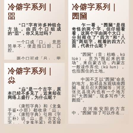
冷僻字系列｜
冷僻字系列｜
㗊
圐圙
“口”字有许多种组合
乍一看，“圐圙”是很
方法，由四个口组成
奇怪的两个字，但仔细看
的“㗊”，你又见过吗？
看，这两个字由两个大口，
分别框住了“四方”和“八
面”两组字，框着的四方八
一个口成「口」，意思
面，代表什么呢？
简单不，便是指口部、口
腔。
"圐圙"（音：枯略，kū
lüè），意为"围起来的草
两个口可成「吕」，甲
场"，来自蒙古语，内蒙古
骨文字形，象脊骨形，本义
一般读作库伦（kū lun），
是指脊椎骨，中间有一条竖
冷僻字系列｜
也指围住的土地。
线把脊椎段串联起来。现代
通用为姓氏。两个口也可以
尛
写成「吅」（音：喧），古
中国不乏以"圐圙"命名
同「喧」，大声呼叫的意
的地方，如祁县东观镇南圐
思。
圙、展旦召大圐圙等；河北
“尛”是一个古字，原
张北县境内也有一个地方
本已经不多见了，近来却在
叫"大圐圙"，现多写作"大
三个口为「品」，这个
网络上盛行，为什么呢？
囫囵"。
字用法最为普遍。始见于商
代甲骨文，古字形从三口，
《康熙字典》和《龙龛
表示众多...
在河南安阳的方言
手鉴•小部》都收录「尛」
中，"圐圙"除了可以作名...
字，《康熙字典》引用《字
汇补》说「尛」是「古文么
字」，《龙龛手鉴》也直接
写道：「尛，同『么』。」