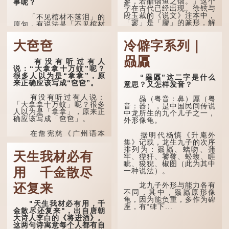
寥，若醋馏鱼之馏。」这个
事呢？
字在古代已经出现。徐铉与
段玉裁的《说文》注本中，
「不见棺材不落泪」的
「寥」是「廫」的篆形，解
原句，有说法是「不见棺材
作空渺、空虚。如《列仙传
不下泪」或「不见亲棺不下
·安期先生》载琊阜老人故
泪」，出自明朝兰陵笑笑生
大夿夿
冷僻字系列｜
事，以「寥寥安期，虚质高
所著的《金瓶梅词话》第九
清」形容空虚无所事事。
十八回。原意是指人未亲眼
赑屭
见到亲人棺木，便不会真正
有没有听过有人
唐代《艺文类聚》引晋
感到悲伤；后来引申为比喻
说：“大拿拿十万蚊”呢？
孙绰《表哀诗》：「寥寥空
人执迷不悟，不到彻底失
很多人以为是“拿拿”，原
“赑屭”这二字是什么
堂，寂寂响户」...
败，便不肯罢休。
来正确应该写成“夿夿”。
意思？又怎样发音？
许多人对这上半句耳熟
有没有听过有人说：
赑（粤音：鼻）屭（粤
能详，但它其实还有下半句
「大拿拿十万蚊」呢？很多
音：器），是中国民间传说
——「不到黄河心不死」...
人以为是「拿拿」，原来正
中龙所生的九个儿子之一，
确应该写成「夿夿」。
外形像龟。
在詹宪慈《广州语本
据明代杨慎《升庵外
字》：「夿夿者，形容物之
集》记载，龙生九子的次序
大也。俗读夿，若拿……常
排列为：赑屭、螭吻、蒲
天生我材必有
语有曰『一个银钱大夿
牢、狴犴、饕餮、蚣蝮、睚
夿』。」
眦、狻猊、椒图（此为其中
用 千金散尽
一种说法）。
「夿」形​​容大，「一个
银钱大夿夿」，就形容金钱
龙九子外形与能力各有
还复来
数量之大了。 「大夿夿十
不同，其中，赑屭原形像
万蚊」，就是说十万元是一
龟，因为能负重，多作为碑
"天生我材必有用，千
笔大数目了。...
座，有“碑下...
金散尽还复来"，出自唐朝
大诗人李白的《将进酒》。
这两句诗寓意每个人都有自