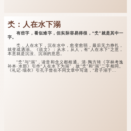
氼：人在水下溺
有些字，看似难字，但实际容易得很，“氼”就是其中一
字。
氼，人在水下，沉在水中，愈变愈弱，最后无力挣扎，
就变成遇溺。《说文》：从水，从人，有“人在水下”之意，
本意就是沉没、沉溺的意思。
“氼”与“溺”，读音和含义都相通。清·陶方琦《字林考逸
补本·水部》引作“人在水下为溺”，故“氼”和“溺”二字相同。
《礼记·缁衣》引孔子曾在不同文章中写道，“君子溺于...