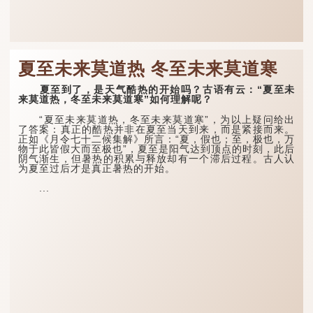
夏至未来莫道热 冬至未来莫道寒
夏至到了，是天气酷热的开始吗？古语有云：“夏至未
来莫道热，冬至未来莫道寒”如何理解呢？
“夏至未来莫道热，冬至未来莫道寒”，为以上疑问给出
了答案：真正的酷热并非在夏至当天到来，而是紧接而来。
正如《月令七十二候集解》所言：“夏，假也；至，极也，万
物于此皆假大而至极也”，夏至是阳气达到顶点的时刻，此后
阴气渐生，但暑热的积累与释放却有一个滞后过程。古人认
为夏至过后才是真正暑热的开始。
...