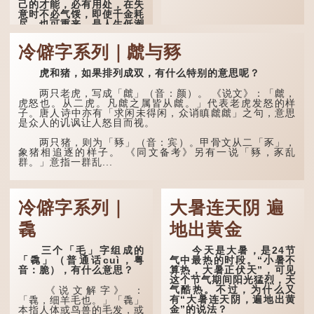
己的才能，必有用处，在失
意时不必气馁，即使千金耗
尽，也可重来，是人生低潮
时激励向上的名句。
冷僻字系列｜虤与豩
原诗写道："人生得意
须尽欢，莫使金樽空对月。
虎和猪，如果排列成双，有什么特别的意思呢？
天生我材必有用，千金散尽
还复来。烹羊宰牛且为乐，
会须一饮三百杯。" 意思是
两只老虎，写成「虤」（音：颜）。 《说文》：「虤，
说：上天给了我才能，必然
虎怒也。从二虎。凡虤之属皆从虤。」代表老虎发怒的样
有用到的地方；即使千金散
子。唐人诗中亦有「求闲未得闲，众诮瞋虤虤」之句，意思
去，也终会重新得到。
是众人的讥讽让人怒目而视。
李白作此诗时，大约是
两只猪，则为「豩」（音：宾）。甲骨文从二「豕」，
天宝十一年。当时他已被唐
象猪相追逐的样子。 《同文备考》另有一说「豩，豕乱
玄宗赐金放还约八年，这期
群。」意指一群乱...
间经常与朋友游山玩水，部
分诗作显露出怀...
冷僻字系列｜
大暑连天阴 遍
毳
地出黄金
三个「毛」字组成的
今天是大暑，是24节
「毳」（普通话cuì，粤
气中最热的时段。“小暑不
音：脆），有什么意思？
算热，大暑正伏天”，可见
这个节气期间阳光猛烈，天
气酷热。不过，为什么又
《说文解字》 ：
有“大暑连天阴，遍地出黄
「毳，细羊毛也。」「毳」
金”的说法？
本指人体或鸟兽的毛发，或