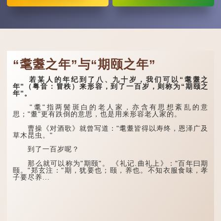
“耄耋之年”与“期颐之年”
若某人的年纪到了八、九十岁，我们可以“耄耋之
年”（粤音：冒秩）来形容，到了一百岁，则称为“期颐之
年”。
"耄"指两鬓斑白的老人家，亦含有思想紊乱的意
思；"耋"更有跌倒的意思，也是用来形容老人家的。
曹操《对酒歌》就曾写道："耄耋皆得以寿终，恩泽广及
草木昆虫。"
到了一百岁呢？
那么就可以称为"期颐"。 《礼记.曲礼上》："百年曰期
颐。"郑玄注："期，犹要也；颐，养也。不知衣服食味，孝
子要尽养...