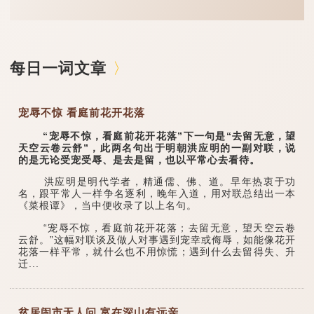
每日一词文章
宠辱不惊 看庭前花开花落
“宠辱不惊，看庭前花开花落”下一句是“去留无意，望
天空云卷云舒”，此两名句出于明朝洪应明的一副对联，说
的是无论受宠受辱、是去是留，也以平常心去看待。
洪应明是明代学者，精通儒、佛、道。早年热衷于功
名，跟平常人一样争名逐利，晚年入道，用对联总结出一本
《菜根谭》，当中便收录了以上名句。
“宠辱不惊，看庭前花开花落；去留无意，望天空云卷
云舒。”这幅对联谈及做人对事遇到宠幸或侮辱，如能像花开
花落一样平常，就什么也不用惊慌；遇到什么去留得失、升
迁...
贫居闹市无人问 富在深山有远亲