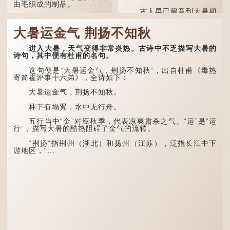
由毛织成的制品。
古人早已留意到大暑期
间的气候规律。 《逸周书·
人体表面，例如手臂等
时训解》记载：「大暑之
部位生长的细毛，也叫
大暑运金气 荆扬不知秋
日，腐草化为萤。又五日，
「毳」，又叫「寒毛」、
土润溽暑。又五日，大雨时
「汗毛」。
行。」意思是说，大暑时节
进入大暑，天气变得非常炎热。古诗中不乏描写大暑的
萤火虫出生，土地湿热，常
医学上，「毳毛」是一
诗句，其中便有杜甫的名句。
有大雨出现。
个专有名词。它指人类在儿
童时期长出的一种细小、不
这句便是“大暑运金气，荆扬不知秋”，出自杜甫《毒热
这段时期的雨水，对农
易注意到却又几乎遍布全身
寄简崔评事十六弟》，全诗如下：
作物尤其重要。三伏天酷热
的毛发。毳毛的密度因人而
难耐，农作物不能缺水。若
异，其长度则通常不会...
大暑运金气，荆扬不知秋。
连续几天降雨，泥土得以湿
润；雨过天晴后，烈日高
林下有塌翼，水中无行舟。
照...
五行当中“金”对应秋季，代表凉爽肃杀之气。“运”是“运
行”，描写大暑的酷热阻碍了金气的流转。
“荆扬”指荆州（湖北）和扬州（江苏），泛指长江中下
游地区，“...