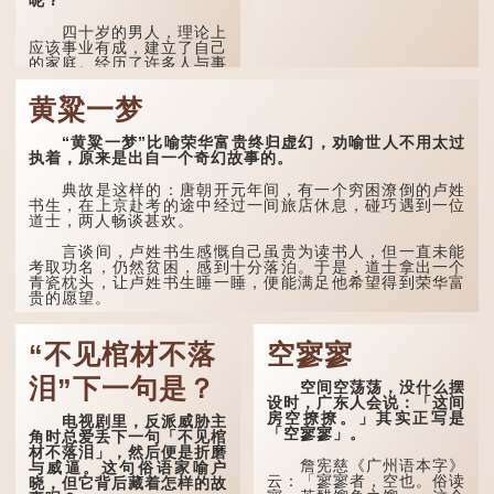
呢？
因此...
四十岁的男人，理论上
应该事业有成，建立了自己
的家庭。经历了许多人与事
之后，对事物有了自己的判
断能力，不会轻易为表象所
黄粱一梦
迷惑。
孔子在《论语·子罕》
“黄粱一梦”比喻荣华富贵终归虚幻，劝喻世人不用太过
也说：「知者不惑，仁者不
执着，原来是出自一个奇幻故事的。
忧，勇者不惧。」「知」与
智慧的「智」相通，四十岁
典故是这样的：唐朝开元年间，有一个穷困潦倒的卢姓
的男人应已累积足够智慧，
书生，在上京赴考的途中经过一间旅店休息，碰巧遇到一位
不再对自己的人生感到困
道士，两人畅谈甚欢。
惑、忧虑与恐惧。
言谈间，卢姓书生感慨自己虽贵为读书人，但一直未能
到了五十岁，...
考取功名，仍然贫困，感到十分落泊。于是，道士拿出一个
青瓷枕头，让卢姓书生睡一睡，便能满足他希望得到荣华富
贵的愿望。
这时，...
“不见棺材不落
空寥寥
泪”下一句是？
空间空荡荡，没什么摆
设时，广东人会说：「这间
房空撩撩。」其实正写是
电视剧里，反派威胁主
「空寥寥」。
角时总爱丢下一句「不见棺
材不落泪」，然后便是折磨
詹宪慈《广州语本字》
与威逼。这句俗语家喻户
云：「寥寥者，空也。俗读
晓，但它背后藏着怎样的故