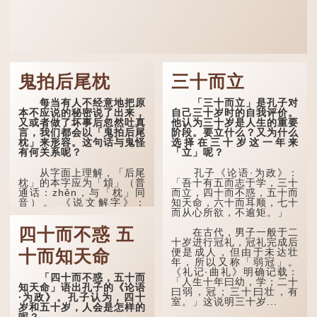
鬼拍后尾枕
三十而立
每当有人不经意地把原
「三十而立」是孔子对
本不应说的秘密说了出来，
自己三十岁时的自我评价。
又或者做了坏事后忽然吐真
他认为三十岁是人生的重要
言，我们都会以「鬼拍后尾
阶段。要立什么？又为什么
枕」来形容。这句话与鬼怪
选择在三十岁这一年来
有何关系呢？
「立」呢？
从字面上理解，「后尾
孔子《论语·为政》：
枕」的本字应为「䪴」（普
「吾十有五而志于学，三十
通话：zhěn，与「枕」同
而立，四十而不惑，五十而
音）。 《说文解字》：
知天命，六十而耳顺，七十
「䪴，项枕也。」意思是头
而从心所欲，不逾矩。」
后部与枕头接触的地方。
四十而不惑 五
在古代，男子一般于二
民间流传有一种说法，
十岁进行冠礼，冠礼完成后
人会将一些不欲为人所知的
便是成人，但由于未达壮
十而知天命
记忆藏于颈后之处。如果忽
年，所以又称「弱冠」。
然吐真言，就好像被不明东
《礼记·曲礼》明确记载：
「四十而不惑，五十而
西（如鬼魂）在后脑拍了一
「人生十年曰幼，学；二十
知天命」语出孔子的《论语
下，藏在脑中的秘密便脱口
曰弱，冠；三十曰壮，有
·为政》。孔子认为，四十
而出。
室。」这说明三十岁...
岁和五十岁，人会是怎样的