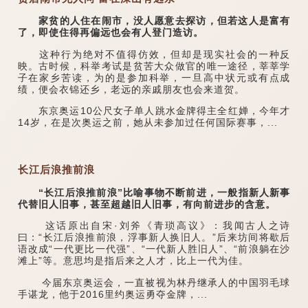
家贫的人住在闹市，没人愿意去探访，但若这人是富有
了，即使住得再偏远也会有人登门造访。
这种行为绝对不值得仿效，但却是现实社会的一种反
映。古时候，科举考试是贫苦大众做官的唯一途径，莘莘学
子在家乡苦读，为的是参加科举，一旦高中状元或有点成
绩，便会衣锦还乡，老远的亲戚朋友也会来道贺。
东京奥运10公尺女子单人跳水金牌得主全红婵，今年才
14岁，在是次奥运之前，她从未参加过任何国际赛事，...
长江后浪推前浪
“长江后浪推前浪”比喻事物不断前进，一般指新人新事
代替旧人旧事，甚至超越旧人旧事，有向前进步的含意。
这话原出自宋·刘斧《青琐高议》：我闻古人之诗
曰：“长江后浪推前浪，浮事新人换旧人。”后来坊间将歇后
语改成“一代更比一代强”、“一代新人胜旧人”、“前浪躺在沙
滩上”等。意思均是指后来之人才，比上一代为佳。
今届东京奥运会，一直被视为林丹继承人的中国羽毛球
手谌龙，他于2016里约奥运勇夺金牌，...