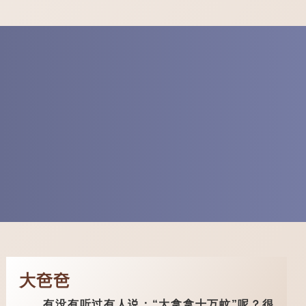
大夿夿
有没有听过有人说：“大拿拿十万蚊”呢？很