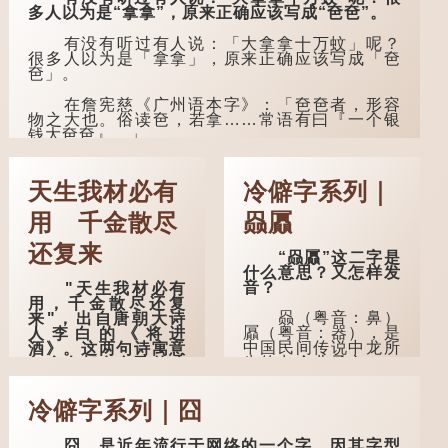
多人以为是“拿拿”，原来正确应该写成“夿夿”。
有没有听过有人说：「大拿拿十万蚊」呢？
很多人以为是「拿拿」，原来正确应该写成「夿
夿」。
在詹宪慈《广州语本字》：「夿夿者，形容
物之大也。俗读夿，若拿……常语有曰『一个银
钱大夿夿』。」
「夿」形​​容大，「一个银钱大夿夿」，就形
容金钱数量之大了。 「大夿夿十万蚊」，就是说
天生我材必有
冷僻字系列｜
十万元是一笔大数目了。...
用 千金散尽
赑屭
还复来
“赑屭”这二字是
什么意思？又怎样发
音？
"天生我材必有
用，千金散尽还复
赑（粤音：鼻）
来"，出自唐朝大诗
屭（粤音：器），是
人李白的《将进
中国民间传说中龙所
酒》。这两句诗寓意
生的九个儿子之一，
每个人都有自己的才
外形像龟。
能，必有用处，在失
意时不必气馁，即使
冷僻字系列｜囧
千金耗尽，也可重
据明代杨慎《升
来，是人生低潮时激
庵外集》记载，龙生
励向上的名句。
九子的次序排列为：
囧，是近年流行于网络的一个字，因其字型