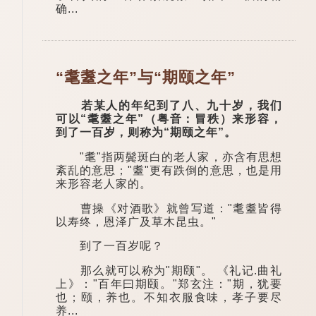
确...
“耄耋之年”与“期颐之年”
若某人的年纪到了八、九十岁，我们
可以“耄耋之年”（粤音：冒秩）来形容，
到了一百岁，则称为“期颐之年”。
"耄"指两鬓斑白的老人家，亦含有思想
紊乱的意思；"耋"更有跌倒的意思，也是用
来形容老人家的。
曹操《对酒歌》就曾写道："耄耋皆得
以寿终，恩泽广及草木昆虫。"
到了一百岁呢？
那么就可以称为"期颐"。 《礼记.曲礼
上》："百年曰期颐。"郑玄注："期，犹要
也；颐，养也。不知衣服食味，孝子要尽
养...