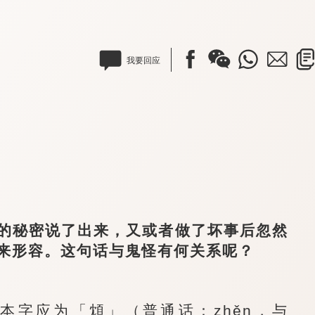
我要回应
秘密说了出来，又或者做了坏事后忽然
来形容。这句话与鬼怪有何关系呢？
字应为「䪴」（普通话：zhěn，与