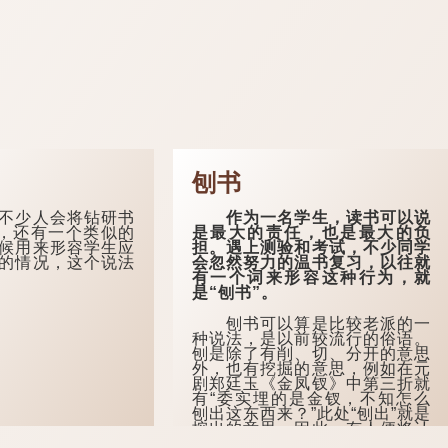
刨书
少人会将钻研书
作为一名学生，读书可以说
”，还有一个类似的
是最大的责任，也是最大的负
候用来形容学生应
担。遇上测验和考试，不少同学
的情况，这个说法
会忽然努力的温书复习，以往就
有一个词来形容这种行为，就
是“刨书”。
刨书可以算是比较老派的一
种说法，是以前较流行的俗语。
刨是除了有削、切、分开的意思
外，也有挖掘的意思，例如在元
剧郑廷玉《金凤钗》中第三折就
有“委实埋的是金钗，不知怎么
刨出这东西来？”此处“刨出”就是
挖出的意思。因此，有人便将认
真钻研书本内容这一个举动，称