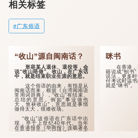
相关标签
广东俗语
“收山”源自闽南话？
咪书
形容某人退休、退役等，会
在香港，不
说“收山唔做”。收山，在广东话
籍说成“刨书
中，就是结束职业生涯的意思。
说法，更多时
付考试时温书
就是“咪书”。
这个俗语的由来，有指是从
闽南话而来，根据《台湾闽南语
常用词辞典》，“收山”有结束、
总结的意思。例如“事业做伤
大，煞袂收山”，意思就是事情
做得太大，很难收场。
“收山”这俗语在广东话中出
现，早于上世纪40年代。当年
在香港报章《华商报》连载著名
作家黄谷柳的《虾球传》，当中
一篇名为《黄埔登入》的文章...