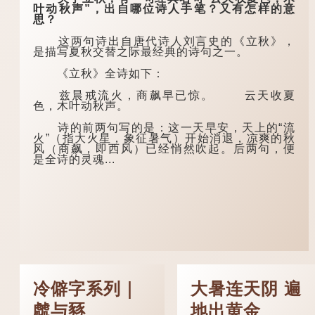
叶动秋声”，出自哪位诗人手笔？又有怎样的意
思？
这两句诗出自唐代诗人刘言史的《立秋》，
是描写夏秋交替之际最经典的诗句之一。
《立秋》全诗如下：
兹晨戒流火，商飙早已惊。 云天收夏
色，木叶动秋声。
诗的前两句写的是：这一天早安，天上的“流
火”（指大火星，象征暑气）开始消退，凉爽的秋
风（商飙，即西风）已经悄然吹起。后两句，便
是全诗的灵魂...
冷僻字系列｜
大暑连天阴 遍
虤与豩
地出黄金