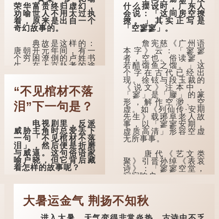
荣华富贵终归虚幻，
什么摆设时，广东人
劝喻世人不用太过执
会说：「这间房空撩
着，原来是出自一个
撩。」其实正写是
奇幻故事的。
「空寥寥」。
典故是这样的：
詹宪慈《广州语
唐朝开元年间，有一
本字》云：「寥寥
个穷困潦倒的卢姓书
者，空也。俗读寥，
生，在上京赴考的途
若醋馏鱼之馏。」这
中经过一间旅店休
个字在古代已经出
息，碰巧遇到一位道
现。徐铉与段玉裁的
士，两人畅谈甚欢。
《说文》注本中，
“不见棺材不落
「寥」是「廫」的篆
形，解作空渺、空
言谈间，卢姓书
泪”下一句是？
虚。如《列仙传·安期
生感慨自己虽贵为读
先生》载琊阜老人故
书人，但一直未能考
电视剧里，反派
事，以「寥寥安期，
取功名，仍然贫困，
威胁主角时总爱丢下
虚质高清」形容空虚
感到十分落泊。于
一句「不见棺材不落
无所事事。
是，道士拿出一个青
泪」，然后便是折磨
瓷枕头，让卢姓书生
与威逼。这句俗语家
睡一睡，便能满足他
唐代《艺文类
喻户晓，但它背后藏
希望得到荣华富贵的
聚》引晋孙绰《表哀
着怎样的故事呢？
愿望。
诗》：「寥寥空堂，
寂寂响户」...
「不见棺材不落
这时，...
泪」的原句，有说法
是「不见棺材不下
大暑运金气 荆扬不知秋
泪」或「不见亲棺不
下泪」，出自明朝兰
进入大暑，天气变得非常炎热。古诗中不乏