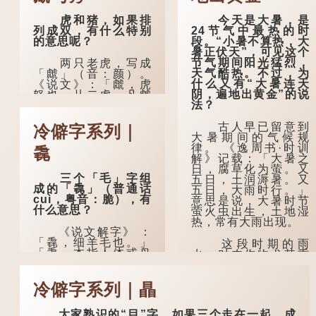
虎和猪，如果排
今天是大暑，是
列成双，有什么特别
24节气中最热的时
的意思呢？
段。“小暑不算热，大
暑正伏天”，可见这个
节气期间阳光猛烈，
两只老虎，写成
天气酷热。不过，为
「虤」（音：颜）。
什么又有“大暑连天
《说文》：「虤，虎
阴，遍地出黄金”的说
怒也。从二虎。凡虤
法？
之属皆从虤。」代表
老虎发怒的样子。唐
人诗中亦有「求闲未
古人早已留意到
冷僻字系列｜
得闲，众诮瞋虤虤」
大暑期间的气候规
之句，意思是众人的
律。 《逸周书·时训
毳
讥讽让人怒目而视。
解》记载：「大暑之
日，腐草化为萤。又
三个「毛」字组
五日，土润溽暑。又
两只猪，则为
成的「毳」（普通话
五日，大雨时行。」
「豩」（音：宾）。
cuì，粤音：脆），有
意思是说，大暑时节
甲骨文从二「豕」，
什么意思？
萤火虫出生，土地湿
象猪相追逐的样子。
热，常有大雨出现。
《同文备考》另有一
《说文解字》 ：
说「豩，豕乱群。」
「毳，细羊毛也。」
意指一群乱...
这段时期的雨
「毳」本指人体或鸟
水，对农作物尤其重
兽的毛发，或由毛织
要。三伏天酷热难
成的制品。
耐，农作物不能缺
水。若连续几天降
冷僻字系列｜瞐
人体表面，例如
雨，泥土得以湿润；
手臂等部位生长的细
雨过天晴后，烈日高
大家熟识的“目”字，如果三个走在一起，成