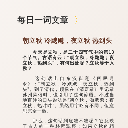
每日一词文章
朝立秋 冷飕飕，夜立秋 热到头
今天是立秋，是二十四节气中的第13
个节气。古语有云：“朝立秋，冷飕飕；夜
立秋，热到头”，有何出处呢？立秋等于入
秋？
这句话出自东汉崔寔《四民月
令》：“朝立秋，冷飕飕；夜立秋，热到
头”。到了清代，顾禄在《清嘉录》里记录
苏州风俗时，也引用了这句谚语。不过当
地百姓的口头说法是“朝立秋，渹飕飕；夜
立秋，热吽吽”。虽然用字略有不同，但意
思完全一致。
那么，这句话到底准不准呢？它反映
了古人的一种朴素观察：如果立秋的精