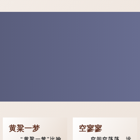
黄粱一梦
空寥寥
“黄粱一梦”比喻
空间空荡荡，没