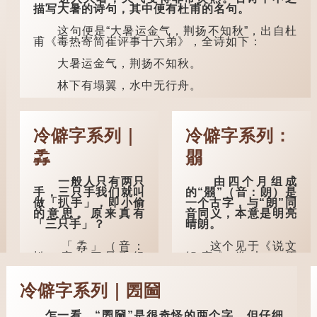
陵笑笑生所著的《金
描写大暑的诗句，其中便有杜甫的名句。
瓶梅词话》第九十八
回。原意是指人未亲
这句便是“大暑运金气，荆扬不知秋”，出自杜
眼见到亲人棺木，便
甫《毒热寄简崔评事十六弟》，全诗如下：
不会真正感到悲伤；
后来引申为比喻人执
大暑运金气，荆扬不知秋。
迷不悟，不到彻底失
败，便不肯罢休。
林下有塌翼，水中无行舟。
许多人对这上半
五行当中“金”对应秋季，代表凉爽肃杀之
句耳熟能详，但它其
气。“运”是“运行”，描写大暑的酷热阻碍了金气的
实还有下半句——
流转。
「不到黄河心不
冷僻字系列｜
冷僻字系列：
死」...
“荆扬”指荆州（湖北）和扬州（江苏），泛指
掱
朤
长江中下游地区，“...
一般人只有两只
由四个月组成
手，三只手我们就叫
的“朤”（音：朗）是
做「扒手」，即小偷
一个古字，与“朗”同
的意思。原来真有
音同义，本意是明亮
「三只手」？
晴朗。
「掱」（音：
这个见于《说文
扒）字由三只手组
解字》卷七，原
成，代表「偷窃之
文：“明也，从月良
手」，即为扒手。我
声”。今收录在《康
冷僻字系列｜圐圙
们常写的「扒手」，
熙字典》中。
其实古字为「掱
手」。
这个字，用法颇
乍一看，“圐圙”是很奇怪的两个字，但仔细