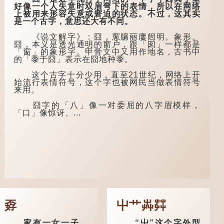
赑屭、螭吻、蒲牢、
好像一个人失意时双眉弯下的表情，所以在网络
狴犴、饕餮、蚣蝮、
原诗写道："人
上被用来形容失意或窘迫的状态。不过，这其实
睚眦、狻猊、椒图
生得意须尽欢，莫使
是一个古字，意思还大有不同。
（此为其中一种说
金樽空对月。天生我
法）。
材必有用，千金散尽
《说文解字》：囧，窻牖丽廔闿明。象形。
还复来。烹羊宰牛且
囧，本义是透光通明的窗户，跟「囱」一样都是
为乐，会须一饮三百
龙九子外形与能
「窗」的象形字。甲骨文中又用作地名，古书中
杯。" 意思是说：上
力各有不同，其中，
的「黍于囧」表示在囧地种黍。
天给了我才能，必然
赑屭原形像龟，因为
有用到的地方；即使
能负重，多作为碑
这个古字十分少用，直至21世纪，网络上开
千金散去，也终会重
座，有“碑下...
始流行表情符号，这个字也被网民当做表情符号
新得到。
来用。
李白作此诗时，
囧字的「八」像一对委屈的八字眉模样，
大约是天宝十一年。
「口」像惊讶、...
当时他已被唐玄宗赐
金放还约八年，这期
间经常与朋友游山玩
水，部分诗作显露出
怀...
孬
屮艹芔茻
家有一女一子，
“屮”这个字外型