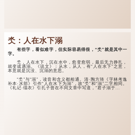
氼：人在水下溺
有些字，看似难字，但实际容易得很，“氼”就是其中一
字。
氼，人在水下，沉在水中，愈变愈弱，最后无力挣扎，
就变成遇溺。《说文》：从水，从人，有“人在水下”之意，
本意就是沉没、沉溺的意思。
“氼”与“溺”，读音和含义都相通。清·陶方琦《字林考逸
补本·水部》引作“人在水下为溺”，故“氼”和“溺”二字相同。
《礼记·缁衣》引孔子曾在不同文章中写道，“君子溺于...