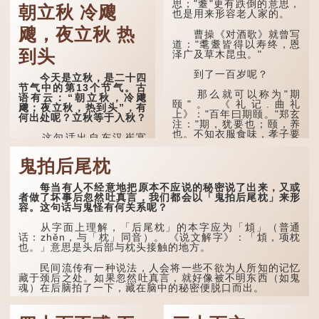
《立秋》全诗如下：
思；"耋"更有跌倒的意思，
朝立秋 冷飕
也是用来形容老人家的。
兹晨戒流火，商飙早已
飕，夜立秋 热
惊。 云天收夏色，木
曹操《对酒歌》就曾写
叶动秋声。
道："耄耋皆得以寿终，恩
到头
泽广及草木昆虫。"
诗的前两句写的是：这
一天早安，天上的“流
到了一百岁呢？
今天是立秋，是二十四
火”（指大火星，象征暑
节气中的第13个节气。古
气）开始消退，凉爽的秋风
那么就可以称为"期
语有云：“朝立秋，冷飕
（商飙，即西风）已经悄然
颐"。 《礼记.曲礼
飕；夜立秋，热到头”，有
吹起。后两句，便是全诗的
上》："百年曰期颐。"郑玄
何出处呢？立秋等于入秋？
灵魂...
注："期，犹要也；颐，养
也。不知衣服食味，孝子要
这句话出自东汉崔寔
尽养...
《四民月令》：“朝立秋，
冷飕飕；夜立秋，热到
鬼拍后尾枕
头”。到了清代，顾禄在
《清嘉录》里记录苏州风俗
每当有人不经意地把原本不应说的秘密说了出来，又或
时，也引用了这句谚语。不
者做了坏事后忽然吐真言，我们都会以「鬼拍后尾枕」来形
过当地百姓的口头说法
容。这句话与鬼怪有何关系呢？
是“朝立秋，渹飕飕；夜立
秋，热吽吽”。虽然用字略
有不同，但意思完全一致。
从字面上理解，「后尾枕」的本字应为「䪴」（普通
话：zhěn，与「枕」同音）。 《说文解字》：「䪴，项枕
也。」意思是头后部与枕头接触的地方。
那么，这句话到底准不
准呢？它反映了古人的一种
朴素观察：如果立秋的精
民间流传有一种说法，人会将一些不欲为人所知的记忆
确...
藏于颈后之处。如果忽然吐真言，就好像被不明东西（如鬼
魂）在后脑拍了一下，藏在脑中的秘密便脱口而出。
因此...