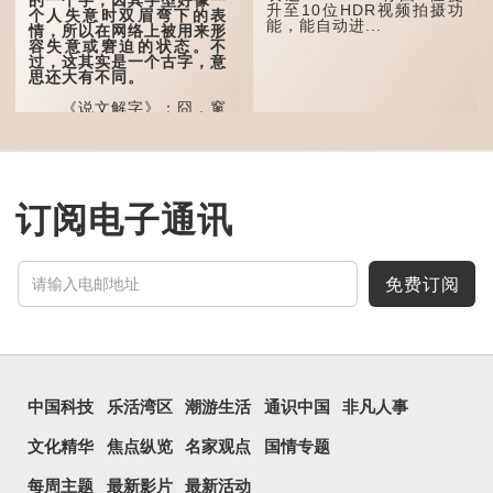
升至10位HDR视频拍摄功
个人失意时双眉弯下的表
能，能自动进...
“天空朤朤，任鸟儿高
情，所以在网络上被用来形
飞。”也是指天清气明，鸟
容失意或窘迫的状态。不
儿可高飞。
过，这其实是一个古字，意
思还大有不同。
“朤朤脆脆”就是形容办
事爽快干脆。我...
《说文解字》：囧，窻
牖丽廔闿明。象形。囧，本
义是透光通明的窗户，跟
「囱」一样都是「窗」的象
形字。甲骨文中又用作地
名，古书中的「黍于囧」表
示在囧地种黍。
订阅电子通讯
这个古字十分少用，直
至21世纪，网络上开始流
行表情符号，这个字也被网
民当做表情符号来用。
免费订阅
囧字的「八」像一对委
屈的八字眉模样，「口」像
惊讶、...
中国科技
乐活湾区
潮游生活
通识中国
非凡人事
文化精华
焦点纵览
名家观点
国情专题
每周主题
最新影片
最新活动