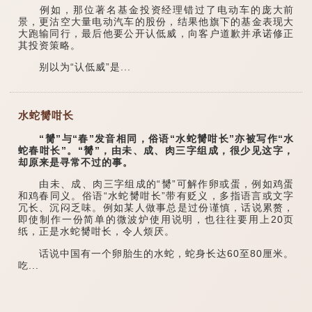
例如，那位著名基金投资经理错过了电动车的庞大前
景，更沽空大量电动汽车的股份，结果他旗下的基金表现大
大跑输同行，最后他要公开认低威，向客户道歉并承诺修正
其投资策略。
别以为“认低威”是...
水蛇膥咁长
“膥”与“春”发音相同，俗语“水蛇膥咁长”亦被写作“水
蛇春咁长”。“膥”，由未、成、肉三字组成，很少见这字，
却原来是寻常不过的事。
由未、成、肉三字组成的“膥”可解作卵或蛋，例如鸡蛋
和鸡春同义。俗语“水蛇膥咁长”带有贬义，多指语言或文字
冗长、沉闷乏味。例如某人做事总是过份谨慎，话说累赘，
即使制作一份简单的微波炉使用说明，也往往要用上20页
纸，正是水蛇膥咁长，令人烦厌。
话说中国有一个卵胎生的水蛇，蛇身长达60至80厘米。
吃...