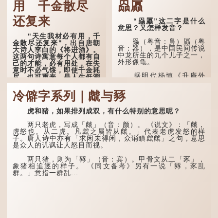
用 千金散尽
赑屭
还复来
“赑屭”这二字是什么
意思？又怎样发音？
"天生我材必有用，千
赑（粤音：鼻）屭（粤
金散尽还复来"，出自唐朝
音：器），是中国民间传说
大诗人李白的《将进酒》。
中龙所生的九个儿子之一，
这两句诗寓意每个人都有自
外形像龟。
己的才能，必有用处，在失
意时不必气馁，即使千金耗
据明代杨慎《升庵外
尽，也可重来，是人生低潮
集》记载，龙生九子的次序
时激励向上的名句。
排列为：赑屭、螭吻、蒲
冷僻字系列｜虤与豩
牢、狴犴、饕餮、蚣蝮、睚
原诗写道："人生得意
眦、狻猊、椒图（此为其中
须尽欢，莫使金樽空对月。
一种说法）。
虎和猪，如果排列成双，有什么特别的意思呢？
天生我材必有用，千金散尽
还复来。烹羊宰牛且为乐，
龙九子外形与能力各有
会须一饮三百杯。" 意思是
两只老虎，写成「虤」（音：颜）。 《说文》：「虤，
不同，其中，赑屭原形像
说：上天给了我才能，必然
虎怒也。从二虎。凡虤之属皆从虤。」代表老虎发怒的样
龟，因为能负重，多作为碑
有用到的地方；即使千金散
子。唐人诗中亦有「求闲未得闲，众诮瞋虤虤」之句，意思
座，有“碑下...
去，也终会重新得到。
是众人的讥讽让人怒目而视。
李白作此诗时，大约是
两只猪，则为「豩」（音：宾）。甲骨文从二「豕」，
天宝十一年。当时他已被唐
象猪相追逐的样子。 《同文备考》另有一说「豩，豕乱
玄宗赐金放还约八年，这期
群。」意指一群乱...
间经常与朋友游山玩水，部
分诗作显露出怀...