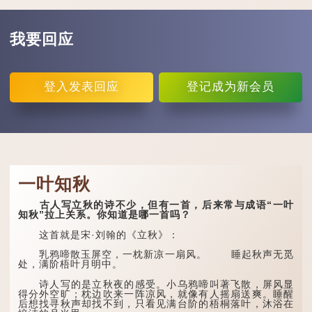
我要回应
登入
发表回应
登记
成为新会员
一叶知秋
古人写立秋的诗不少，但有一首，后来常与成语“一叶
知秋”拉上关系。你知道是哪一首吗？
这首就是宋·刘翰的《立秋》：
乳鸦啼散玉屏空，一枕新凉一扇风。 睡起秋声无觅
处，满阶梧叶月明中。
诗人写的是立秋夜的感受。小乌鸦啼叫著飞散，屏风显
得分外空旷；枕边吹来一阵凉风，就像有人摇扇送爽。睡醒
后想找寻秋声却找不到，只看见满台阶的梧桐落叶，沐浴在