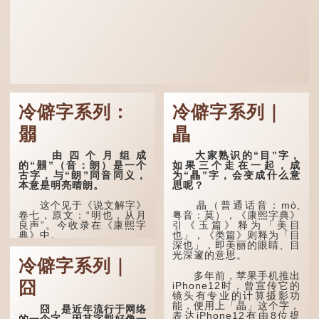
冷僻字系列：
冷僻字系列｜
朤
瞐
由四个月组成
大家熟识的“目”字，
的“朤”（音：朗）是一个
如果三个走在一起，成
古字，与“朗”同音同义，
为“瞐”字，会变成什么意
本意是明亮晴朗。
思呢？
这个见于《说文解字》
瞐（普通话音：mò,
卷七，原文：“明也，从月
粤音：莫），《康熙字典》
良声”。今收录在《康熙字
引《玉篇》释为「美目
典》中。
也」，《类篇》则释为「目
深也」，即美丽的眼睛、目
光深邃的意思。
这个字，用法颇多。
冷僻字系列｜
多年前，苹果手机推出
“朤朤干坤，舍我其
囧
iPhone12时，曾宣传它的
谁。”干坤是《周易》中的
镜头有专业的计算摄影功
两个卦名，这里指天地、宇
能，便用上「瞐」这个字，
宙等，形容政治清明，天下
囧，是近年流行于网络
表达iPhone12有由8位提
太平！
的一个字，因其字型好像一