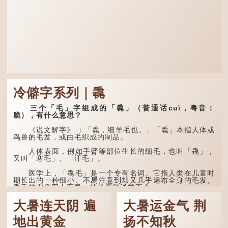
冷僻字系列｜毳
三个「毛」字组成的「毳」（普通话cuì，粤音：
脆），有什么意思？
《说文解字》 ：「毳，细羊毛也。」「毳」本指人体或
鸟兽的毛发，或由毛织成的制品。
人体表面，例如手臂等部位生长的细毛，也叫「毳」，
又叫「寒毛」、「汗毛」。
医学上，「毳毛」是一个专有名词。它指人类在儿童时
期长出的一种细小、不易注意到却又几乎遍布全身的毛发。
毳毛的密度因人而异，其长度则通常不会...
大暑连天阴 遍
大暑运金气 荆
地出黄金
扬不知秋