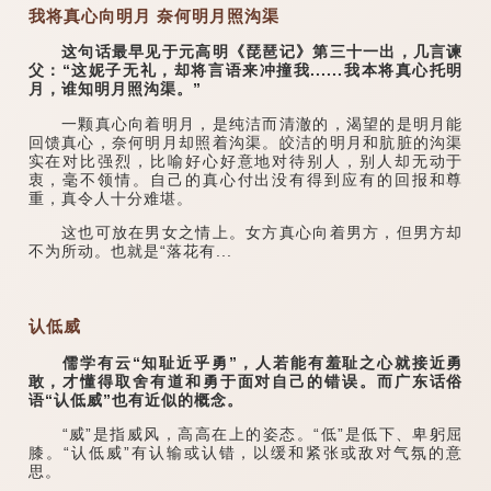
我将真心向明月 奈何明月照沟渠
这句话最早见于元高明《琵琶记》第三十一出，几言谏
父：“这妮子无礼，却将言语来冲撞我......我本将真心托明
月，谁知明月照沟渠。”
一颗真心向着明月，是纯洁而清澈的，渴望的是明月能
回馈真心，奈何明月却照着沟渠。皎洁的明月和肮脏的沟渠
实在对比强烈，比喻好心好意地对待别人，别人却无动于
衷，毫不领情。自己的真心付出没有得到应有的回报和尊
重，真令人十分难堪。
这也可放在男女之情上。女方真心向着男方，但男方却
不为所动。也就是“落花有...
认低威
儒学有云“知耻近乎勇”，人若能有羞耻之心就接近勇
敢，才懂得取舍有道和勇于面对自己的错误。而广东话俗
语“认低威”也有近似的概念。
“威”是指威风，高高在上的姿态。“低”是低下、卑躬屈
膝。“认低威”有认输或认错，以缓和紧张或敌对气氛的意
思。