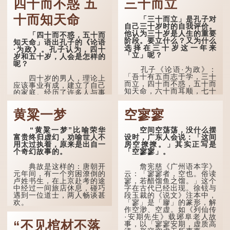
四十而不惑 五
三十而立
十而知天命
「三十而立」是孔子对
自己三十岁时的自我评价。
他认为三十岁是人生的重要
「四十而不惑，五十而
阶段。要立什么？又为什么
知天命」语出孔子的《论语
选择在三十岁这一年来
·为政》。孔子认为，四十
「立」呢？
岁和五十岁，人会是怎样的
呢？
孔子《论语·为政》：
「吾十有五而志于学，三十
四十岁的男人，理论上
而立，四十而不惑，五十而
应该事业有成，建立了自己
知天命，六十而耳顺，七十
的家庭。经历了许多人与事
而从心所欲，不逾矩。」
之后，对事物有了自己的判
断能力，不会轻易为表象所
黄粱一梦
空寥寥
在古代，男子一般于二
迷惑。
十岁进行冠礼，冠礼完成后
便是成人，但由于未达壮
孔子在《论语·子罕》
“黄粱一梦”比喻荣华
空间空荡荡，没什么摆
年，所以又称「弱冠」。
也说：「知者不惑，仁者不
富贵终归虚幻，劝喻世人不
设时，广东人会说：「这间
《礼记·曲礼》明确记载：
忧，勇者不惧。」「知」与
用太过执着，原来是出自一
房空撩撩。」其实正写是
「人生十年曰幼，学；二十
智慧的「智」相通，四十岁
个奇幻故事的。
「空寥寥」。
曰弱，冠；三十曰壮，有
的男人应已累积足够智慧，
室。」这说明三十岁...
不再对自己的人生感到困
典故是这样的：唐朝开
詹宪慈《广州语本字》
惑、忧虑与恐惧。
元年间，有一个穷困潦倒的
云：「寥寥者，空也。俗读
卢姓书生，在上京赴考的途
寥，若醋馏鱼之馏。」这个
到了五十岁，...
中经过一间旅店休息，碰巧
字在古代已经出现。徐铉与
遇到一位道士，两人畅谈甚
段玉裁的《说文》注本中，
欢。
「寥」是「廫」的篆形，解
作空渺、空虚。如《列仙传
·安期先生》载琊阜老人故
言谈间，卢姓书生感慨
“不见棺材不落
事，以「寥寥安期，虚质高
自己虽贵为读书人，但一直