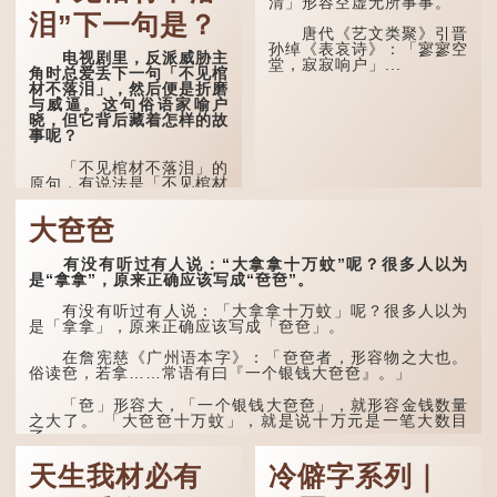
清」形容空虚无所事事。
未能考取功名，仍然贫困，
感到十分落泊。于是，道士
泪”下一句是？
拿出一个青瓷枕头，让卢姓
唐代《艺文类聚》引晋
书生睡一睡，便能满足他希
孙绰《表哀诗》：「寥寥空
电视剧里，反派威胁主
望得到荣华富贵的愿望。
堂，寂寂响户」...
角时总爱丢下一句「不见棺
材不落泪」，然后便是折磨
这时，...
与威逼。这句俗语家喻户
晓，但它背后藏着怎样的故
事呢？
「不见棺材不落泪」的
原句，有说法是「不见棺材
不下泪」或「不见亲棺不下
泪」，出自明朝兰陵笑笑生
大夿夿
所著的《金瓶梅词话》第九
十八回。原意是指人未亲眼
见到亲人棺木，便不会真正
有没有听过有人说：“大拿拿十万蚊”呢？很多人以为
感到悲伤；后来引申为比喻
是“拿拿”，原来正确应该写成“夿夿”。
人执迷不悟，不到彻底失
败，便不肯罢休。
有没有听过有人说：「大拿拿十万蚊」呢？很多人以为
是「拿拿」，原来正确应该写成「夿夿」。
许多人对这上半句耳熟
能详，但它其实还有下半句
在詹宪慈《广州语本字》：「夿夿者，形容物之大也。
——「不到黄河心不死」...
俗读夿，若拿……常语有曰『一个银钱大夿夿』。」
「夿」形​​容大，「一个银钱大夿夿」，就形容金钱数量
之大了。 「大夿夿十万蚊」，就是说十万元是一笔大数目
了。...
天生我材必有
冷僻字系列｜