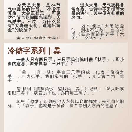
今天是大暑，是24节
进入大暑，天气变得非
气中最热的时段。“小暑不
常炎热。古诗中不乏描写大
算热，大暑正伏天”，可见
暑的诗句，其中便有杜甫的
这个节气期间阳光猛烈，天
名句。
气酷热。不过，为什么又
有“大暑连天阴，遍地出黄
这句便是“大暑运金
金”的说法？
气，荆扬不知秋”，出自杜
甫《毒热寄简崔评事十六
古人早已留意到大暑期
弟》，全诗如下：
间的气候规律。 《逸周书·
时训解》记载：「大暑之
大暑运金气，荆扬不知
冷僻字系列｜掱
日，腐草化为萤。又五日，
秋。
土润溽暑。又五日，大雨时
行。」意思是说，大暑时节
林下有塌翼，水中无行
一般人只有两只手，三只手我们就叫做「扒手」，即小
萤火虫出生，土地湿热，常
舟。
偷的意思。原来真有「三只手」？
有大雨出现。
五行当中“金”对应秋
「掱」（音：扒）字由三只手组成，代表「偷窃之
这段时期的雨水，对农
季，代表凉爽肃杀之
手」，即为扒手。我们常写的「扒手」，其实古字为「掱
作物尤其重要。三伏天酷热
气。“运”是“运行”，描写大
手」。
难耐，农作物不能缺水。若
暑的酷热阻碍了金气的流
连续几天降雨，泥土得以湿
转。
清·徐珂《清稗类钞．盗贼类．掱手》记载：「沪人呼翦
润；雨过天晴后，烈日高
绺贼曰掱手，犹言扒手也，亦曰瘪三码子。」
照...
“荆扬”指荆州（湖北）
和扬州（江苏），泛指长江
其中「翦绺」即剪断他人衣带以窃取钱物，是小偷的旧
中下游地区，“...
称。而「掱手」也就是手多多，擅自拿别人东西的意思了...