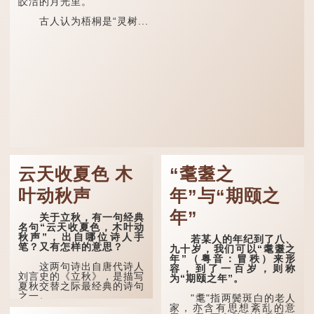
皎洁的月光里。
古人认为梧桐是“灵树...
云天收夏色 木
“耄耋之
叶动秋声
年”与“期颐之
年”
关于立秋，有一句经典
名句“云天收夏色，木叶动
秋声”，出自哪位诗人手
若某人的年纪到了八、
笔？又有怎样的意思？
九十岁，我们可以“耄耋之
年”（粤音：冒秩）来形
这两句诗出自唐代诗人
容，到了一百岁，则称
刘言史的《立秋》，是描写
为“期颐之年”。
夏秋交替之际最经典的诗句
之一。
"耄"指两鬓斑白的老人
家，亦含有思想紊乱的意