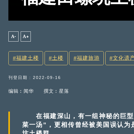
A-
A+
福建土楼
土楼
福建旅游
文化遗
刊登日期 : 2022-09-16
编辑︰闻华
撰文︰星落
在福建深山，有一组神秘的巨型建
菜一汤”，更相传曾经被美国误认为
坑土楼群。