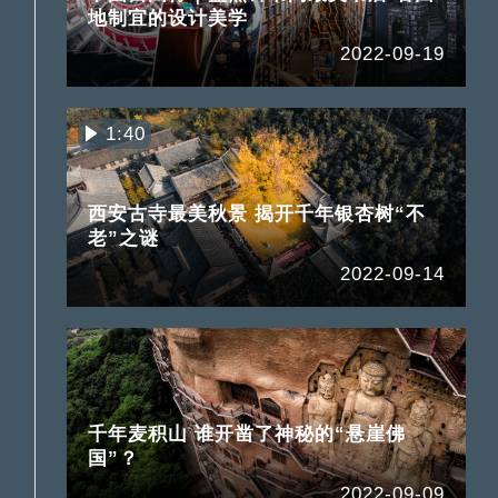
地制宜的设计美学
2022-09-19
1:40
西安古寺最美秋景 揭开千年银杏树“不
老”之谜
2022-09-14
千年麦积山 谁开凿了神秘的“悬崖佛
国”？
2022-09-09