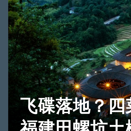
飞碟落地？四
福建田螺坑土