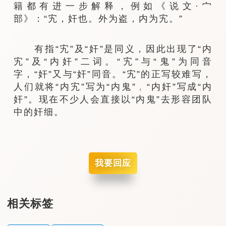
籍都有进一步解释，例如《说文·宀
部》：“宄，奸也。外为盗，内为宄。”
有指“宄”及“奸”是同义，因此出现了“内
宄”及“内奸”二词。“宄”与“鬼”为同音
字，“奸”又与“奸”同音。“宄”的正写较难写，
人们就将“内宄”写为“内鬼”﹐“内奸”写成“内
奸”。现在不少人会直接以“内鬼”去形容团队
中的奸细。
我要回应
相关标签