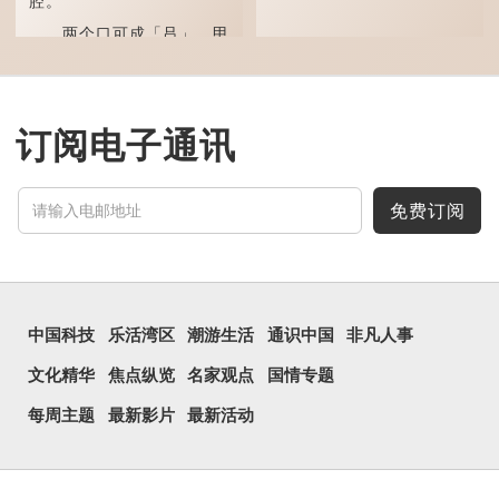
腔。
两个口可成「吕」，甲
骨文字形，象脊骨形，本义
是指脊椎骨，中间有一条竖
线把脊椎段串联起来。现代
通用为姓氏。两个口也可以
写成「吅」（音：喧），古
同「喧」，大声呼叫的意
订阅电子通讯
思。
三个口为「品」，这个
字用法最为普遍。始见于商
代甲骨文，古字形从三口，
免费订阅
表示众多...
中国科技
乐活湾区
潮游生活
通识中国
非凡人事
文化精华
焦点纵览
名家观点
国情专题
每周主题
最新影片
最新活动