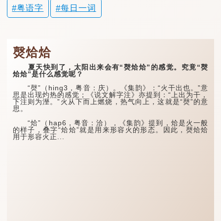
粤语字
每日一词
㷫烚烚
夏天快到了，太阳出来会有“㷫烚烚”的感觉。究竟“㷫
烚烚”是什么感觉呢？
“㷫”（hing3，粤音：庆）。《集韵》：“火干出也。”意
思是出现灼热的感觉；《说文解字注》亦提到：“上出为干，
下注则为溼。”火从下而上燃烧，热气向上，这就是“㷫”的意
思。
“烚”（hap6，粤音：洽），《集韵》提到，烚是火一般
的样子，叠字“烚烚”就是用来形容火的形态。因此，㷫烚烚
用于形容火正...