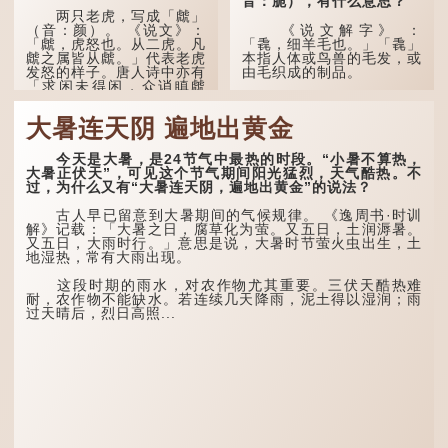
音：脆），有什么意思？
两只老虎，写成「虤」
（音：颜）。 《说文》：
《说文解字》 ：
「虤，虎怒也。从二虎。凡
「毳，细羊毛也。」「毳」
虤之属皆从虤。」代表老虎
本指人体或鸟兽的毛发，或
发怒的样子。唐人诗中亦有
由毛织成的制品。
「求闲未得闲，众诮瞋虤
虤」之句，意思是众人的讥
人体表面，例如手臂等
讽让人怒目而视。
部位生长的细毛，也叫
大暑连天阴 遍地出黄金
「毳」，又叫「寒毛」、
两只猪，则为「豩」
「汗毛」。
（音：宾）。甲骨文从二
今天是大暑，是24节气中最热的时段。“小暑不算热，
「豕」，象猪相追逐的样
医学上，「毳毛」是一
大暑正伏天”，可见这个节气期间阳光猛烈，天气酷热。不
子。 《同文备考》另有一
个专有名词。它指人类在儿
过，为什么又有“大暑连天阴，遍地出黄金”的说法？
说「豩，豕乱群。」意指一
童时期长出的一种细小、不
群乱...
易注意到却又几乎遍布全身
古人早已留意到大暑期间的气候规律。 《逸周书·时训
的毛发。毳毛的密度因人而
解》记载：「大暑之日，腐草化为萤。又五日，土润溽暑。
异，其长度则通常不会...
又五日，大雨时行。」意思是说，大暑时节萤火虫出生，土
地湿热，常有大雨出现。
这段时期的雨水，对农作物尤其重要。三伏天酷热难
耐，农作物不能缺水。若连续几天降雨，泥土得以湿润；雨
过天晴后，烈日高照...