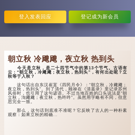
登入
发表回应
登记
成为新会员
朝立秋 冷飕飕，夜立秋 热到头
今天是立秋，是二十四节气中的第13个节气。古语有
云：“朝立秋，冷飕飕；夜立秋，热到头”，有何出处呢？立
秋等于入秋？
这句话出自东汉崔寔《四民月令》：“朝立秋，冷飕飕；
夜立秋，热到头”。到了清代，顾禄在《清嘉录》里记录苏州
风俗时，也引用了这句谚语。不过当地百姓的口头说法是“朝
立秋，渹飕飕；夜立秋，热吽吽”。虽然用字略有不同，但意
思完全一致。
那么，这句话到底准不准呢？它反映了古人的一种朴素
观察：如果立秋的精确...