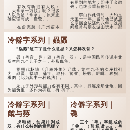
有用到的地方；即使千金散
去，也终会重新得到。
有没有听过有人说：
「大拿拿十万蚊」呢？很多
人以为是「拿拿」，原来正
李白作此诗时，大约是
确应该写成「夿夿」。
天宝十一年。当时他已被唐
玄宗赐金放还约八年，这期
间经常与朋友游山玩水，部
在詹宪慈《广州语本
分诗作显露出怀...
字》：「夿夿者，形容物之
大也。俗读夿，若拿……常
冷僻字系列｜赑屭
语有曰『一个银钱大夿
夿』。」
“赑屭”这二字是什么意思？又怎样发音？
「夿」形​​容大，「一个
银钱大夿夿」，就形容金钱
赑（粤音：鼻）屭（粤音：器），是中国民间传说中龙
数量之大了。 「大夿夿十
所生的九个儿子之一，外形像龟。
万蚊」，就是说十万元是一
笔大数目了。...
据明代杨慎《升庵外集》记载，龙生九子的次序排列
为：赑屭、螭吻、蒲牢、狴犴、饕餮、蚣蝮、睚眦、狻猊、
椒图（此为其中一种说法）。
龙九子外形与能力各有不同，其中，赑屭原形像龟，因
为能负重，多作为碑座，有“碑下...
冷僻字系列｜
冷僻字系列｜
虤与豩
毳
虎和猪，如果排列成
三个「毛」字组成的
双，有什么特别的意思呢？
「毳」（普通话cuì，粤