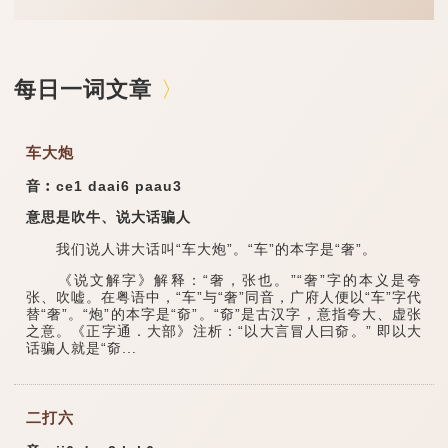
每日一词文章
车大炮
音︰ce1 daai6 paau3
意思是吹牛、说大话骗人
我们说人讲大话叫“车大炮”。“车”的本字是“奢”。
《说文解字》解释：“奢，张也。”“奢”字的本义是夸
张、吹嘘。在粤语中，“车”与“奢”同音，广府人便以“车”字代
替“奢”。“炮”的本字是“奅”。“奅”是古汉字，意指夸大、虚张
之意。《正字通．大部》注析：“以大言冒人曰奅。” 即以大
话骗人就是“奅...
二打六