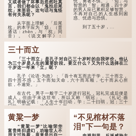
忧，勇者不惧。」「知」与
又或者做了坏事后忽然吐真
泽广及草木昆虫。"
智慧的「智」相通，四十岁
言，我们都会以「鬼拍后尾
的男人应已累积足够智慧，
枕」来形容。这句话与鬼怪
到了一百岁呢？
不再对自己的人生感到困
有何关系呢？
惑、忧虑与恐惧。
那么就可以称为"期
从字面上理解，「后尾
颐"。 《礼记.曲礼
到了五十岁，...
枕」的本字应为「䪴」（普
上》："百年曰期颐。"郑玄
通话：zhěn，与「枕」同
注："期，犹要也；颐，养
音）。 《说文解字》：
也。不知衣服食味，孝子要
「䪴，项枕也。」意思是头
尽养...
后部与枕头接触的地方。
三十而立
民间流传有一种说法，
人会将一些不欲为人所知的
「三十而立」是孔子对自己三十岁时的自我评价。他认
记忆藏于颈后之处。如果忽
为三十岁是人生的重要阶段。要立什么？又为什么选择在三
然吐真言，就好像被不明东
十岁这一年来「立」呢？
西（如鬼魂）在后脑拍了一
下，藏在脑中的秘密便脱口
孔子《论语·为政》：「吾十有五而志于学，三十而立，
而出。
四十而不惑，五十而知天命，六十而耳顺，七十而从心所
欲，不逾矩。」
因此...
在古代，男子一般于二十岁进行冠礼，冠礼完成后便是
成人，但由于未达壮年，所以又称「弱冠」。 《礼记·曲
礼》明确记载：「人生十年曰幼，学；二十曰弱，冠；三十
曰壮，有室。」这说明三十岁...
黄粱一梦
“不见棺材不落
泪”下一句是？
“黄粱一梦”比喻荣华
富贵终归虚幻，劝喻世人不
用太过执着，原来是出自一
电视剧里，反派威胁主