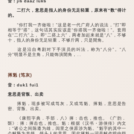
音︰ji6 daa2 luk6
二打六，意思是指人的身份无足轻重，原来有“数”得计
的。
“你打我一齐做啦﹗”这是老一代广府人的说法，“打”即
相等于“搭”，这句话其实应该是“你搭我一齐做啦﹗”。套用
在“二打六”上， 即“二搭上六”，两者加起来就是“八”，不够
十，指人的身份无足轻重，不够斤两，只是閒角。
这是沿自粤剧对下手演员的叫法，称为“八分”。“八
分”明显不是主角，只能饰演閒角，...
㧻魁 (笃灰)
音︰duk1 fui1
意思是背叛、出卖
㧻魁，现多被写成笃灰，又或笃魁、㧻魁，意思是告
密、背叛、出卖。
《康熙字典．手部．八》㧻：击也，推也。《广韵．
斲》: 㧻：㧻击也，推也。魁：根据《汉书・游侠传》内文
︰“诸公之间陈遵为雄，闾里之侠原涉为魁。”魁字的其中一
个解释为首领，领头人的意思。因此㧻魁一词是解作暗中指