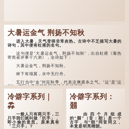
大暑运金气 荆扬不知秋
进入大暑，天气变得非常炎热。古诗中不乏描写大暑的
诗句，其中便有杜甫的名句。
这句便是“大暑运金气，荆扬不知秋”，出自杜甫《毒热
寄简崔评事十六弟》，全诗如下：
大暑运金气，荆扬不知秋。
林下有塌翼，水中无行舟。
五行当中“金”对应秋季，代表凉爽肃杀之气。“运”是“运
行”，描写大暑的酷热阻碍了金气的流转。
“荆扬”指荆州（湖北）和扬州（江苏），泛指长江中下
冷僻字系列｜
冷僻字系列：
游地区，“...
掱
朤
一般人只有两只手，三
由四个月组成
只手我们就叫做「扒手」，
的“朤”（音：朗）是一个
即小偷的意思。原来真有
古字，与“朗”同音同义，
「三只手」？
本意是明亮晴朗。