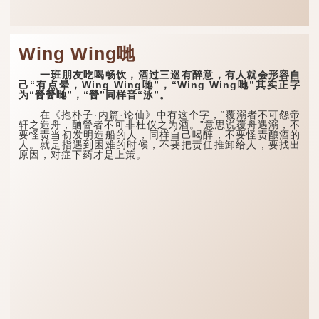
Wing Wing哋
一班朋友吃喝畅饮，酒过三巡有醉意，有人就会形容自
己“有点晕，Wing Wing哋”，“Wing Wing哋”其实正字
为“醟醟哋”，“醟”同样音“泳”。
在《抱朴子·内篇·论仙》中有这个字，“覆溺者不可怨帝
轩之造舟，酗醟者不可非杜仪之为酒。”意思说覆舟遇溺，不
要怪责当初发明造船的人，同样自己喝醉，不要怪责酿酒的
人。就是指遇到困难的时候，不要把责任推卸给人，要找出
原因，对症下药才是上策。