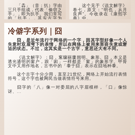
「掱」（音：扒）字由
这个见于《说文解字》
三只手组成，代表「偷窃之
卷七，原文：“明也，从月
手」，即为扒手。我们常写
良声”。今收录在《康熙字
的「扒手」，其实古字为
典》中。
「掱手」。
这个字，用法颇多。
冷僻字系列｜囧
清·徐珂《清稗类钞．
盗贼类．掱手》记载：「沪
“朤朤干坤，舍我其
人呼翦绺贼曰掱手，犹言扒
谁。”干坤是《周易》中的
囧，是近年流行于网络的一个字，因其字型好像一个人
手也，亦曰瘪三码子。」
两个卦名，这里指天地、宇
失意时双眉弯下的表情，所以在网络上被用来形容失意或窘
宙等，形容政治清明，天下
迫的状态。不过，这其实是一个古字，意思还大有不同。
其中「翦绺」即剪断他
太平！
人衣带以窃取钱物，是小偷
《说文解字》：囧，窻牖丽廔闿明。象形。囧，本义是
的旧称。而「掱手」也就是
“天空朤朤，任鸟儿高
透光通明的窗户，跟「囱」一样都是「窗」的象形字。甲骨
手多多，擅自拿别人东西的
飞。”也是指天清气明，鸟
文中又用作地名，古书中的「黍于囧」表示在囧地种黍。
意思了...
儿可高飞。
这个古字十分少用，直至21世纪，网络上开始流行表情
“朤朤脆脆”就是形容办
符号，这个字也被网民当做表情符号来用。
事爽快干脆。我...
囧字的「八」像一对委屈的八字眉模样，「口」像惊
讶、...