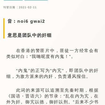
刊登日期 : 2021-02-11
音︰noi6 gwai2
意思是团队中的奸细
在香港的警匪片中，匪徒一方经常会有
类似对白︰“我哋呢度有内鬼！”。
“内鬼”的正写为“内宄”，即团队中的奸
细，为敌方派来的内奸，负责通风报信。
此词的来源可以追溯至先秦时期，根据
《国语・晋语六》的节录：“乱在内为宄，在
外为奸。御宄以德，御奸以刑。”后来不少书