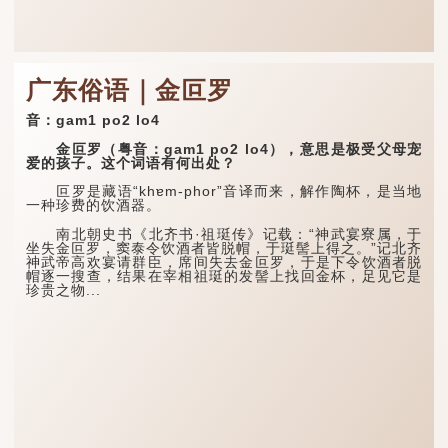
广东俗语｜金叵罗
音：gam1 po2 lo4
金叵罗（粤音：gam1 po2 lo4），意思是极受父母宠
爱的孩子。这个词语有何出处？
叵罗是藏语“khɐm-phor”音译而来，解作陶杯，是当地
一种珍费的饮酒器。
南北朝史书《北齐书·祖珽传》记载：“神武宴寮属，于
坐失金叵罗，窦泰令饮酒者皆脱帽，于珽髻上得之。”记北齐
神武帝高欢宴请群臣，席间失去金叵罗，于是下令饮酒者脱
帽逐一搜查，结果在宰相祖珽的发髻上找回金杯，足见它是
珍贵之物...