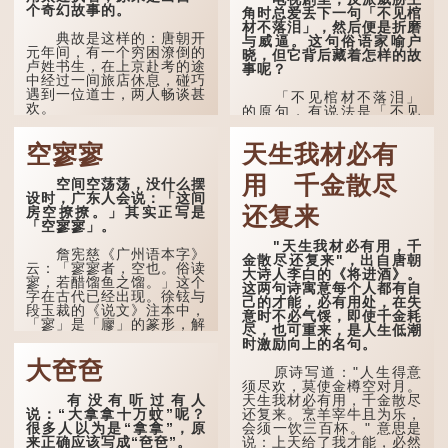
个奇幻故事的。
角时总爱丢下一句「不见棺
材不落泪」，然后便是折磨
典故是这样的：唐朝开
与威逼。这句俗语家喻户
元年间，有一个穷困潦倒的
晓，但它背后藏着怎样的故
卢姓书生，在上京赴考的途
事呢？
中经过一间旅店休息，碰巧
遇到一位道士，两人畅谈甚
「不见棺材不落泪」
欢。
的原句，有说法是「不见
棺材不下泪」或「不见亲
言谈间，卢姓书生感慨
棺不下泪」，出自明朝兰
空寥寥
天生我材必有
自己虽贵为读书人，但一直
陵笑笑生所著的《金瓶梅
未能考取功名，仍然贫困，
词话》第九十八回。原意
感到十分落泊。于是，道士
用 千金散尽
是指人未亲眼见到亲人棺
空间空荡荡，没什么摆
拿出一个青瓷枕头，让卢姓
木，便不会真正感到悲
设时，广东人会说：「这间
书生睡一睡，便能满足他希
伤；后来引申为比喻人执迷
还复来
房空撩撩。」其实正写是
望得到荣华富贵的愿望。
不悟，不到彻底失败，便不
「空寥寥」。
肯罢休。
"天生我材必有用，千
这时，...
詹宪慈《广州语本字》
金散尽还复来"，出自唐朝
许多人对这上半句耳熟
云：「寥寥者，空也。俗读
大诗人李白的《将进酒》。
能详，但它其实还有下半句
寥，若醋馏鱼之馏。」这个
这两句诗寓意每个人都有自
——「不到黄河心不死」...
字在古代已经出现。徐铉与
己的才能，必有用处，在失
段玉裁的《说文》注本中，
意时不必气馁，即使千金耗
「寥」是「廫」的篆形，解
尽，也可重来，是人生低潮
作空渺、空虚。如《列仙传
时激励向上的名句。
·安期先生》载琊阜老人故
大夿夿
事，以「寥寥安期，虚质高
原诗写道："人生得意
清」形容空虚无所事事。
须尽欢，莫使金樽空对月。
有没有听过有人
天生我材必有用，千金散尽
唐代《艺文类聚》引晋
说：“大拿拿十万蚊”呢？
还复来。烹羊宰牛且为乐，
孙绰《表哀诗》：「寥寥空
很多人以为是“拿拿”，原
会须一饮三百杯。" 意思是
堂，寂寂响户」...
来正确应该写成“夿夿”。
说：上天给了我才能，必然