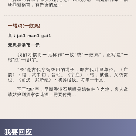
证罪魁祸首，有告密的意...
一缗鸡(一蚊鸡)
音︰jat1 man1 gai1
意思是港币一元
我们习惯将一元称作“一蚊”或“一蚊鸡”，正写是“一
缗”或“一缗鸡”。
“缗”是古代穿铜钱用的绳子，即古代计量单位。《广
韵》：缗，武巾切，音珉。《字注》：缗，被也。又钱贯
也。《前汉．武帝纪》：初筭缗钱。每串一千文。
至于“鸡”字，早期香港石塘咀是娼妓林立之地，客人邀
请姑娘到酒家饮花酒，需要付费...
我要回应