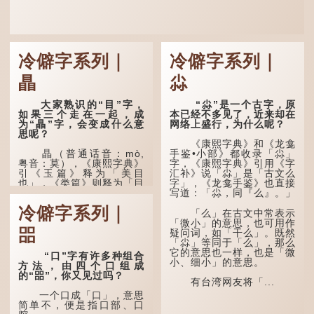
冷僻字系列｜
冷僻字系列｜
瞐
尛
大家熟识的“目”字，
“尛”是一个古字，原
如果三个走在一起，成
本已经不多见了，近来却在
为“瞐”字，会变成什么意
网络上盛行，为什么呢？
思呢？
《康熙字典》和《龙龛
瞐（普通话音：mò,
手鉴•小部》都收录「尛」
粤音：莫），《康熙字典》
字，《康熙字典》引用《字
引《玉篇》释为「美目
汇补》说「尛」是「古文么
也」，《类篇》则释为「目
字」，《龙龛手鉴》也直接
深也」，即美丽的眼睛、目
写道：「尛，同『么』。」
光深邃的意思。
冷僻字系列｜
「么」在古文中常表示
多年前，苹果手机推出
「微小」的意思，也可用作
㗊
iPhone12时，曾宣传它的
疑问词，如「干么」。既然
镜头有专业的计算摄影功
「尛」等同于「么」，那么
能，便用上「瞐」这个字，
它的意思也一样，也是「微
“口”字有许多种组合
表达iPhone12有由8位提
小、细小」的意思。
方法，由四个口组成
升至10位HDR视频拍摄功
的“㗊”，你又见过吗？
能，能自动进...
有台湾网友将「...
一个口成「口」，意思
简单不，便是指口部、口