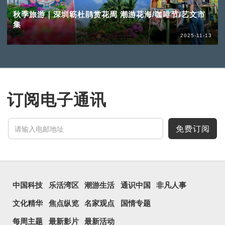
秋季旅游｜深圳簕杜鹃赏花周 潮游花海/咖啡节/艺文市
集
2025-11-13
订阅电子通讯
免费订阅
中国科技
乐活湾区
潮游生活
通识中国
非凡人事
文化精华
焦点纵览
名家观点
国情专题
每周主题
最新影片
最新活动