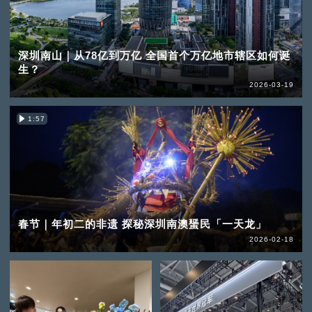
深圳南山｜从78亿到万亿 全国首个万亿地市辖区如何诞
生？
2026-03-19
1:57
春节｜年初二的非遗 探秘深圳南澳蜑民「一天龙」
2026-02-18