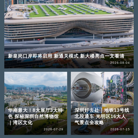
新皇岗口岸即将启用 新通关模式 新大楼亮点一文看清
2026-08-04
华南最大！8大展厅3大特
深圳好去处｜地铁13号线
色 探秘深圳自然博物馆
北段通车 光明区16大人
｜湾区文化
气景点全攻略
2026-07-29
2026-07-15