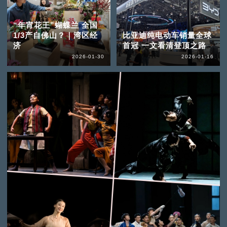
“年宵花王”蝴蝶兰 全国
1/3产自佛山？｜湾区经
比亚迪纯电动车销量全球
济
首冠 一文看清登顶之路
2026-01-30
2026-01-16