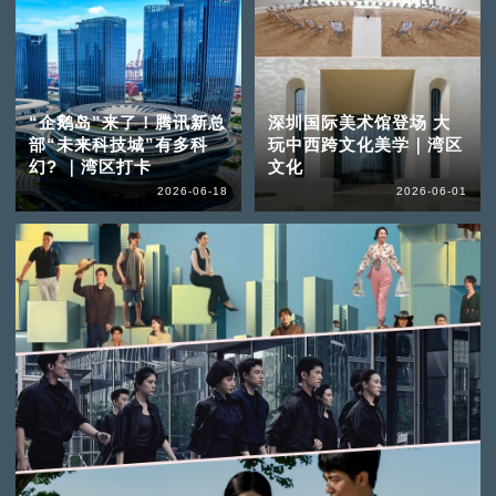
“企鹅岛”来了！腾讯新总
深圳国际美术馆登场 大
部“未来科技城”有多科
玩中西跨文化美学｜湾区
幻? ｜湾区打卡
文化
2026-06-18
2026-06-01