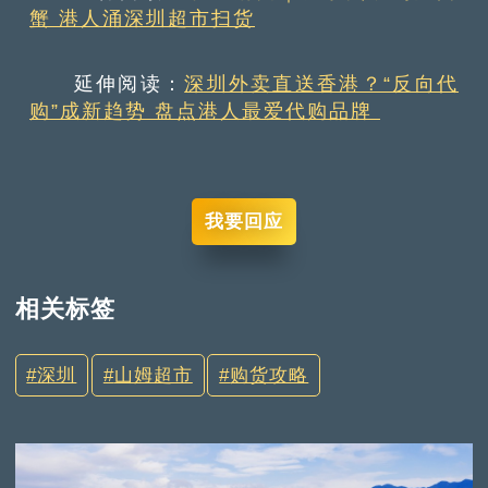
蟹 港人涌深圳超市扫货
延伸阅读：
深圳外卖直送香港？“反向代
购”成新趋势 盘点港人最爱代购品牌
我要回应
相关标签
深圳
山姆超市
购货攻略