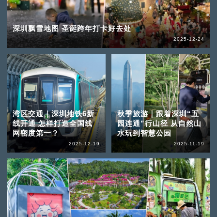
深圳飘雪地图 圣诞跨年打卡好去处
2025-12-24
湾区交通｜深圳地铁6新
秋季旅游｜跟着深圳“五
线开通 怎样打造全国线
园连通”行山径 从自然山
网密度第一？
水玩到智慧公园
2025-12-19
2025-11-19