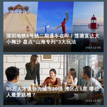
深圳地铁8号线二期通车在即！莲塘直达大
小梅沙 盘点“山海专列”3大玩法
2023-12-08
95后人才吸引力城市20强 湾区占5席 哪些
人最爱跳槽？
2023-12-01