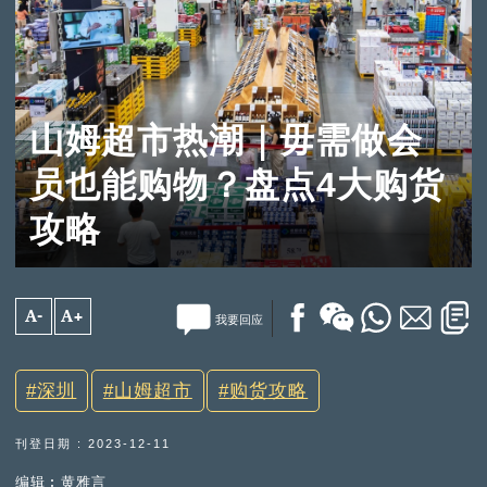
山姆超市热潮｜毋需做会
员也能购物？盘点4大购货
攻略
A-
A+
我要回应
深圳
山姆超市
购货攻略
刊登日期 : 2023-12-11
编辑︰黄雅言