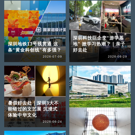
深圳科技巨企变“游学基
深圳地铁13号线贯通 这
地” 掀学习热潮？｜亲子
条“黄金科创线”有多强？
好去处
2026-07-09
2026-06-29
暑假好去处｜深圳3大不
能错过的文艺展 沉浸式
体验中华文化
2026-06-24