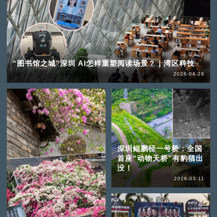
“图书馆之城”深圳 AI怎样重塑阅读场景？｜湾区科技
2026-04-29
深圳鲲鹏径一号桥：全国
首座“动物天桥”有豹猫出
没！
2026-03-11