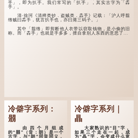
这段时期的雨水，对农
季，代表凉爽肃杀之
手」，即为扒手。我们常写的「扒手」，其实古字为「掱
作物尤其重要。三伏天酷热
气。“运”是“运行”，描写大
手」。
难耐，农作物不能缺水。若
暑的酷热阻碍了金气的流
连续几天降雨，泥土得以湿
转。
清·徐珂《清稗类钞．盗贼类．掱手》记载：「沪人呼翦
润；雨过天晴后，烈日高
绺贼曰掱手，犹言扒手也，亦曰瘪三码子。」
照...
“荆扬”指荆州（湖北）
和扬州（江苏），泛指长江
其中「翦绺」即剪断他人衣带以窃取钱物，是小偷的旧
中下游地区，“...
称。而「掱手」也就是手多多，擅自拿别人东西的意思了...
冷僻字系列：
冷僻字系列｜
朤
瞐
由四个月组成
大家熟识的“目”字，
的“朤”（音：朗）是一个
如果三个走在一起，成
古字，与“朗”同音同义，
为“瞐”字，会变成什么意