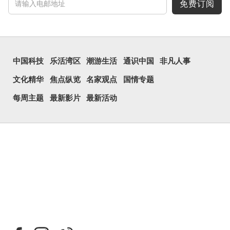
民当做表情符号来用。
免费订阅
囧字的「八」像一对委
屈的八字眉模样，「口」像
惊讶、...
中国科技
乐活湾区
潮游生活
通识中国
非凡人事
文化精华
焦点纵览
名家观点
国情专题
每周主题
最新影片
最新活动