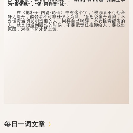
为“醟醟哋”，“醟”同样音“泳”。
在《抱朴子·内篇·论仙》中有这个字，“覆溺者不可怨帝
轩之造舟，酗醟者不可非杜仪之为酒。”意思说覆舟遇溺，不
要怪责当初发明造船的人，同样自己喝醉，不要怪责酿酒的
人。就是指遇到困难的时候，不要把责任推卸给人，要找出
原因，对症下药才是上策。
每日一词文章