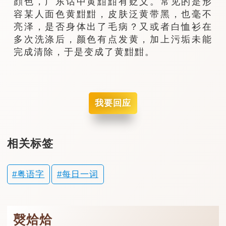
顔色，广东话中黄黚黚有贬义。常见的是形
容某人面色黄黚黚，皮肤泛黄带黑，也毫不
亮泽，是否身体出了毛病？又或者白恤衫在
多次洗涤后，颜色有点发黄，加上污垢未能
完成清除，于是变成了黄黚黚。
我要回应
相关标签
粤语字
每日一词
㷫烚烚