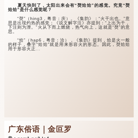
夏天快到了，太阳出来会有“㷫烚烚”的感觉。究竟“㷫
烚烚”是什么感觉呢？
“㷫”（hing3，粤音：庆）。《集韵》：“火干出也。”意
思是出现灼热的感觉；《说文解字注》亦提到：“上出为干，
下注则为溼。”火从下而上燃烧，热气向上，这就是“㷫”的意
思。
“烚”（hap6，粤音：洽），《集韵》提到，烚是火一般
的样子，叠字“烚烚”就是用来形容火的形态。因此，㷫烚烚
用于形容火正...
广东俗语｜金叵罗