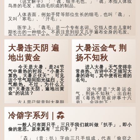
《说文解字》 ：「毳，细羊毛也。」「毳」本指人体或
鸟兽的毛发，或由毛织成的制品。
人体表面，例如手臂等部位生长的细毛，也叫「毳」，
又叫「寒毛」、「汗毛」。
医学上，「毳毛」是一个专有名词。它指人类在儿童时
期长出的一种细小、不易注意到却又几乎遍布全身的毛发。
毳毛的密度因人而异，其长度则通常不会...
大暑连天阴 遍
大暑运金气 荆
地出黄金
扬不知秋
今天是大暑，是24节
进入大暑，天气变得非
气中最热的时段。“小暑不
常炎热。古诗中不乏描写大
算热，大暑正伏天”，可见
暑的诗句，其中便有杜甫的
这个节气期间阳光猛烈，天
名句。
气酷热。不过，为什么又
有“大暑连天阴，遍地出黄
这句便是“大暑运金
金”的说法？
气，荆扬不知秋”，出自杜
甫《毒热寄简崔评事十六
古人早已留意到大暑期
弟》，全诗如下：
间的气候规律。 《逸周书·
时训解》记载：「大暑之
大暑运金气，荆扬不知
冷僻字系列｜掱
日，腐草化为萤。又五日，
秋。
土润溽暑。又五日，大雨时
行。」意思是说，大暑时节
林下有塌翼，水中无行
一般人只有两只手，三只手我们就叫做「扒手」，即小
萤火虫出生，土地湿热，常
舟。
偷的意思。原来真有「三只手」？
有大雨出现。
五行当中“金”对应秋
「掱」（音：扒）字由三只手组成，代表「偷窃之