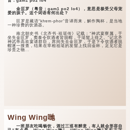
音：gam1 po2 lo4
金叵罗（粤音：gam1 po2 lo4），意思是极受父母宠
爱的孩子。这个词语有何出处？
叵罗是藏语“khɐm-phor”音译而来，解作陶杯，是当地
一种珍费的饮酒器。
南北朝史书《北齐书·祖珽传》记载：“神武宴寮属，于
坐失金叵罗，窦泰令饮酒者皆脱帽，于珽髻上得之。”记北齐
神武帝高欢宴请群臣，席间失去金叵罗，于是下令饮酒者脱
帽逐一搜查，结果在宰相祖珽的发髻上找回金杯，足见它是
珍贵之物...
Wing Wing哋
一班朋友吃喝畅饮，酒过三巡有醉意，有人就会形容自
己“有点晕，Wing Wing哋”，“Wing Wing哋”其实正字