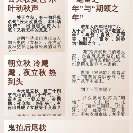
叶动秋声
年”与“期颐之
年”
关于立秋，有一句经典
名句“云天收夏色，木叶动
秋声”，出自哪位诗人手
若某人的年纪到了八、
笔？又有怎样的意思？
九十岁，我们可以“耄耋之
年”（粤音：冒秩）来形
这两句诗出自唐代诗人
容，到了一百岁，则称
刘言史的《立秋》，是描写
为“期颐之年”。
夏秋交替之际最经典的诗句
之一。
"耄"指两鬓斑白的老人
家，亦含有思想紊乱的意
《立秋》全诗如下：
思；"耋"更有跌倒的意思，
朝立秋 冷飕
也是用来形容老人家的。
兹晨戒流火，商飙早已
飕，夜立秋 热
惊。 云天收夏色，木
曹操《对酒歌》就曾写
叶动秋声。
道："耄耋皆得以寿终，恩
到头
泽广及草木昆虫。"
诗的前两句写的是：这
一天早安，天上的“流
到了一百岁呢？
今天是立秋，是二十四
火”（指大火星，象征暑
节气中的第13个节气。古
气）开始消退，凉爽的秋风
那么就可以称为"期
语有云：“朝立秋，冷飕
（商飙，即西风）已经悄然
颐"。 《礼记.曲礼
飕；夜立秋，热到头”，有
吹起。后两句，便是全诗的
上》："百年曰期颐。"郑玄
何出处呢？立秋等于入秋？
灵魂...
注："期，犹要也；颐，养
也。不知衣服食味，孝子要
这句话出自东汉崔寔
尽养...
《四民月令》：“朝立秋，
冷飕飕；夜立秋，热到
鬼拍后尾枕
头”。到了清代，顾禄在
《清嘉录》里记录苏州风俗