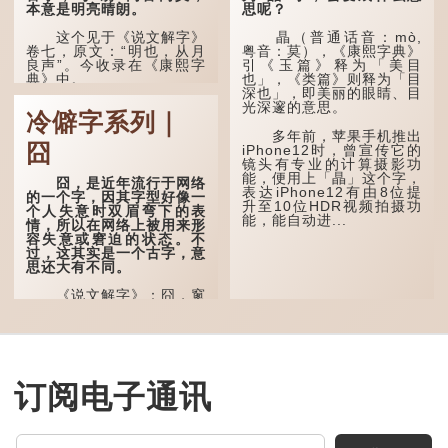
本意是明亮晴朗。
思呢？
这个见于《说文解字》
瞐（普通话音：mò,
卷七，原文：“明也，从月
粤音：莫），《康熙字典》
良声”。今收录在《康熙字
引《玉篇》释为「美目
典》中。
也」，《类篇》则释为「目
深也」，即美丽的眼睛、目
光深邃的意思。
这个字，用法颇多。
冷僻字系列｜
多年前，苹果手机推出
“朤朤干坤，舍我其
囧
iPhone12时，曾宣传它的
谁。”干坤是《周易》中的
镜头有专业的计算摄影功
两个卦名，这里指天地、宇
能，便用上「瞐」这个字，
宙等，形容政治清明，天下
囧，是近年流行于网络
表达iPhone12有由8位提
太平！
的一个字，因其字型好像一
升至10位HDR视频拍摄功
个人失意时双眉弯下的表
能，能自动进...
“天空朤朤，任鸟儿高
情，所以在网络上被用来形
飞。”也是指天清气明，鸟
容失意或窘迫的状态。不
儿可高飞。
过，这其实是一个古字，意
思还大有不同。
“朤朤脆脆”就是形容办
事爽快干脆。我...
《说文解字》：囧，窻
牖丽廔闿明。象形。囧，本
义是透光通明的窗户，跟
「囱」一样都是「窗」的象
形字。甲骨文中又用作地
名，古书中的「黍于囧」表
示在囧地种黍。
订阅电子通讯
这个古字十分少用，直
至21世纪，网络上开始流
行表情符号，这个字也被网