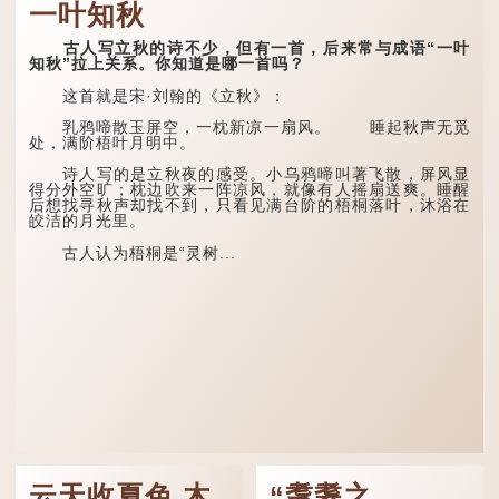
一叶知秋
古人写立秋的诗不少，但有一首，后来常与成语“一叶
知秋”拉上关系。你知道是哪一首吗？
这首就是宋·刘翰的《立秋》：
乳鸦啼散玉屏空，一枕新凉一扇风。 睡起秋声无觅
处，满阶梧叶月明中。
诗人写的是立秋夜的感受。小乌鸦啼叫著飞散，屏风显
得分外空旷；枕边吹来一阵凉风，就像有人摇扇送爽。睡醒
后想找寻秋声却找不到，只看见满台阶的梧桐落叶，沐浴在
皎洁的月光里。
古人认为梧桐是“灵树...
云天收夏色 木
“耄耋之