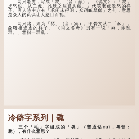
龙九子外形与能力各有
会须一饮三百杯。" 意思是
两只老虎，写成「虤」（音：颜）。 《说文》：「虤，
不同，其中，赑屭原形像
说：上天给了我才能，必然
虎怒也。从二虎。凡虤之属皆从虤。」代表老虎发怒的样
龟，因为能负重，多作为碑
有用到的地方；即使千金散
子。唐人诗中亦有「求闲未得闲，众诮瞋虤虤」之句，意思
座，有“碑下...
去，也终会重新得到。
是众人的讥讽让人怒目而视。
李白作此诗时，大约是
两只猪，则为「豩」（音：宾）。甲骨文从二「豕」，
天宝十一年。当时他已被唐
象猪相追逐的样子。 《同文备考》另有一说「豩，豕乱
玄宗赐金放还约八年，这期
群。」意指一群乱...
间经常与朋友游山玩水，部
分诗作显露出怀...
冷僻字系列｜毳
三个「毛」字组成的「毳」（普通话cuì，粤音：
脆），有什么意思？