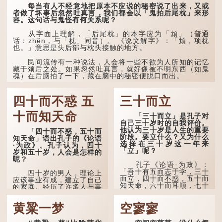
每当有人不经意地把原本不应说的秘密说了出来，又或
时，也引用了这句谚语。不
者做了坏事后忽然吐真言，我们都会以「鬼拍后尾枕」来形
过当地百姓的口头说法
容。这句话与鬼怪有何关系呢？
是“朝立秋，渹飕飕；夜立
秋，热吽吽”。虽然用字略
有不同，但意思完全一致。
从字面上理解，「后尾枕」的本字应为「䪴」（普通
话：zhěn，与「枕」同音）。 《说文解字》：「䪴，项枕
也。」意思是头后部与枕头接触的地方。
那么，这句话到底准不
准呢？它反映了古人的一种
朴素观察：如果立秋的精
民间流传有一种说法，人会将一些不欲为人所知的记忆
确...
藏于颈后之处。如果忽然吐真言，就好像被不明东西（如鬼
魂）在后脑拍了一下，藏在脑中的秘密便脱口而出。
因此...
四十而不惑 五
三十而立
十而知天命
「三十而立」是孔子对
自己三十岁时的自我评价。
他认为三十岁是人生的重要
「四十而不惑，五十而
阶段。要立什么？又为什么
知天命」语出孔子的《论语
选择在三十岁这一年来
·为政》。孔子认为，四十
「立」呢？
岁和五十岁，人会是怎样的
呢？
孔子《论语·为政》：
「吾十有五而志于学，三十
四十岁的男人，理论上
而立，四十而不惑，五十而
应该事业有成，建立了自己
知天命，六十而耳顺，七十
的家庭。经历了许多人与事
而从心所欲，不逾矩。」
之后，对事物有了自己的判
断能力，不会轻易为表象所
黄粱一梦
空寥寥
在古代，男子一般于二
迷惑。
十岁进行冠礼，冠礼完成后
便是成人，但由于未达壮
孔子在《论语·子罕》