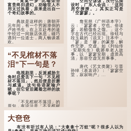
“黄粱一梦”比喻荣华
空间空荡荡，没什么摆
年，所以又称「弱冠」。
也说：「知者不惑，仁者不
富贵终归虚幻，劝喻世人不
设时，广东人会说：「这间
《礼记·曲礼》明确记载：
忧，勇者不惧。」「知」与
用太过执着，原来是出自一
房空撩撩。」其实正写是
「人生十年曰幼，学；二十
智慧的「智」相通，四十岁
个奇幻故事的。
「空寥寥」。
曰弱，冠；三十曰壮，有
的男人应已累积足够智慧，
室。」这说明三十岁...
不再对自己的人生感到困
典故是这样的：唐朝开
詹宪慈《广州语本字》
惑、忧虑与恐惧。
元年间，有一个穷困潦倒的
云：「寥寥者，空也。俗读
卢姓书生，在上京赴考的途
寥，若醋馏鱼之馏。」这个
到了五十岁，...
中经过一间旅店休息，碰巧
字在古代已经出现。徐铉与
遇到一位道士，两人畅谈甚
段玉裁的《说文》注本中，
欢。
「寥」是「廫」的篆形，解
作空渺、空虚。如《列仙传
·安期先生》载琊阜老人故
言谈间，卢姓书生感慨
“不见棺材不落
事，以「寥寥安期，虚质高
自己虽贵为读书人，但一直
清」形容空虚无所事事。
未能考取功名，仍然贫困，
感到十分落泊。于是，道士
泪”下一句是？
拿出一个青瓷枕头，让卢姓
唐代《艺文类聚》引晋
书生睡一睡，便能满足他希
孙绰《表哀诗》：「寥寥空
电视剧里，反派威胁主
望得到荣华富贵的愿望。
堂，寂寂响户」...
角时总爱丢下一句「不见棺
材不落泪」，然后便是折磨
这时，...
与威逼。这句俗语家喻户
晓，但它背后藏着怎样的故
事呢？
「不见棺材不落泪」的
原句，有说法是「不见棺材
不下泪」或「不见亲棺不下
泪」，出自明朝兰陵笑笑生
大夿夿
所著的《金瓶梅词话》第九
十八回。原意是指人未亲眼
见到亲人棺木，便不会真正
有没有听过有人说：“大拿拿十万蚊”呢？很多人以为
感到悲伤；后来引申为比喻