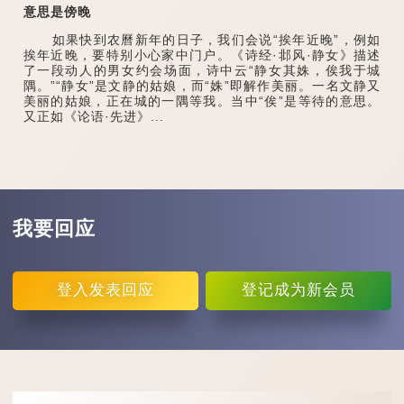
意思是傍晚
如果快到农曆新年的日子，我们会说“挨年近晚”，例如
挨年近晚，要特别小心家中门户。《诗经·邶风·静女》描述
了一段动人的男女约会场面，诗中云“静女其姝，俟我于城
隅。”“静女”是文静的姑娘，而“姝”即解作美丽。一名文静又
美丽的姑娘，正在城的一隅等我。当中“俟”是等待的意思。
又正如《论语·先进》...
我要回应
登入
发表回应
登记
成为新会员