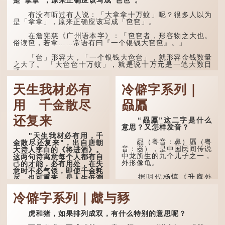
是“拿拿”，原来正确应该写成“夿夿”。
人执迷不悟，不到彻底失
败，便不肯罢休。
有没有听过有人说：「大拿拿十万蚊」呢？很多人以为
是「拿拿」，原来正确应该写成「夿夿」。
许多人对这上半句耳熟
能详，但它其实还有下半句
在詹宪慈《广州语本字》：「夿夿者，形容物之大也。
——「不到黄河心不死」...
俗读夿，若拿……常语有曰『一个银钱大夿夿』。」
「夿」形​​容大，「一个银钱大夿夿」，就形容金钱数量
之大了。 「大夿夿十万蚊」，就是说十万元是一笔大数目
了。...
天生我材必有
冷僻字系列｜
用 千金散尽
赑屭
还复来
“赑屭”这二字是什么
意思？又怎样发音？
"天生我材必有用，千
赑（粤音：鼻）屭（粤
金散尽还复来"，出自唐朝
音：器），是中国民间传说
大诗人李白的《将进酒》。
中龙所生的九个儿子之一，
这两句诗寓意每个人都有自
外形像龟。
己的才能，必有用处，在失
意时不必气馁，即使千金耗
据明代杨慎《升庵外
尽，也可重来，是人生低潮
集》记载，龙生九子的次序
时激励向上的名句。
排列为：赑屭、螭吻、蒲
冷僻字系列｜虤与豩
牢、狴犴、饕餮、蚣蝮、睚
原诗写道："人生得意
眦、狻猊、椒图（此为其中
须尽欢，莫使金樽空对月。
一种说法）。
虎和猪，如果排列成双，有什么特别的意思呢？
天生我材必有用，千金散尽
还复来。烹羊宰牛且为乐，