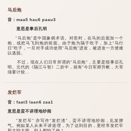
马后炮
音：maa5 hau6 paau3
意思是事后孔明
“马后炮”是中国象棋术语。对奕时，在马的后面加一个
炮，或把马飞到炮的前面。由于炮为隔子吃子，加上“马行
日”吃子，一旦对手成功使用“马后炮”进攻，被进攻一方便难
以逃脱。
不过，现在人们日常所谓的“马后炮”，主要是指事后孔
明。元代的《隔江斗智》二折中，就有“今日军师升帐，大哥
须要计较...
发烂苲
音：faat3 laan6 zaa1
意思是蛮不讲理地吵闹
“发烂苲” 亦写作“发烂渣”，蛮不讲理地吵闹，乱发脾
气。例如某人从来不讲道理，为了达到目的，更经常发烂苲
和大吵大闹，别人都怕了他！