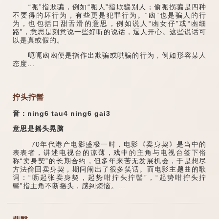
“呃”指欺骗，例如“呃人”指欺骗别人；偷呃拐骗是四种
不要得的坏行为，有些更是犯罪行为。“凼”也是骗人的行
为，也包括口甜舌滑的意思，例如说人“凼女仔”或“凼细
路”，意思是刻意说一些好听的说话，逗人开心。这些说话可
以是真或假的。
呃呃凼凼便是指作出欺骗或哄骗的行为﹐例如形容某人
态度...
拧头拧髻
音：ning6 tau4 ning6 gai3
意思是摇头晃脑
70年代港产电影盛极一时，电影《卖身契》是当中的
表表者，讲述电视台的凉薄，戏中的主角与电视台签下俗
称“卖身契”的长期合约，但多年来苦无发展机会，于是想尽
方法偷回卖身契，期间闹出了很多笑话。而电影主题曲的歌
词：“呖起张卖身契，起势咁拧头拧髻”，“起势咁拧头拧
髻”指主角不断摇头，感到烦恼。...