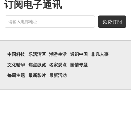
订阅电子通讯
能，便用上「瞐」这个字，
表达iPhone12有由8位提
升至10位HDR视频拍摄功
能，能自动进...
免费订阅
中国科技
乐活湾区
潮游生活
通识中国
非凡人事
文化精华
焦点纵览
名家观点
国情专题
每周主题
最新影片
最新活动