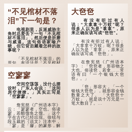
而从心所欲，不逾矩。」
言谈间，卢姓书生感慨
“不见棺材不落
大夿夿
在古代，男子一般于二
自己虽贵为读书人，但一直
十岁进行冠礼，冠礼完成后
未能考取功名，仍然贫困，
便是成人，但由于未达壮
感到十分落泊。于是，道士
泪”下一句是？
有没有听过有人
年，所以又称「弱冠」。
拿出一个青瓷枕头，让卢姓
说：“大拿拿十万蚊”呢？
《礼记·曲礼》明确记载：
书生睡一睡，便能满足他希
很多人以为是“拿拿”，原
电视剧里，反派威胁主
「人生十年曰幼，学；二十
望得到荣华富贵的愿望。
来正确应该写成“夿夿”。
角时总爱丢下一句「不见棺
曰弱，冠；三十曰壮，有
材不落泪」，然后便是折磨
室。」这说明三十岁...
这时，...
有没有听过有人说：
与威逼。这句俗语家喻户
「大拿拿十万蚊」呢？很多
晓，但它背后藏着怎样的故
人以为是「拿拿」，原来正
事呢？
确应该写成「夿夿」。
「不见棺材不落泪」的
在詹宪慈《广州语本
原句，有说法是「不见棺材
字》：「夿夿者，形容物之
不下泪」或「不见亲棺不下
大也。俗读夿，若拿……常
泪」，出自明朝兰陵笑笑生
空寥寥
语有曰『一个银钱大夿
所著的《金瓶梅词话》第九
夿』。」
十八回。原意是指人未亲眼
见到亲人棺木，便不会真正
空间空荡荡，没什么摆
「夿」形​​容大，「一个
感到悲伤；后来引申为比喻
设时，广东人会说：「这间
银钱大夿夿」，就形容金钱
人执迷不悟，不到彻底失
房空撩撩。」其实正写是
数量之大了。 「大夿夿十
败，便不肯罢休。
「空寥寥」。
万蚊」，就是说十万元是一
笔大数目了。...
许多人对这上半句耳熟
詹宪慈《广州语本字》
能详，但它其实还有下半句
云：「寥寥者，空也。俗读
——「不到黄河心不死」...
寥，若醋馏鱼之馏。」这个
字在古代已经出现。徐铉与
段玉裁的《说文》注本中，
「寥」是「廫」的篆形，解
作空渺、空虚。如《列仙传