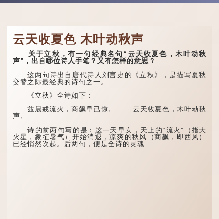
云天收夏色 木叶动秋声
关于立秋，有一句经典名句“云天收夏色，木叶动秋
声”，出自哪位诗人手笔？又有怎样的意思？
这两句诗出自唐代诗人刘言史的《立秋》，是描写夏秋
交替之际最经典的诗句之一。
《立秋》全诗如下：
兹晨戒流火，商飙早已惊。 云天收夏色，木叶动秋
声。
诗的前两句写的是：这一天早安，天上的“流火”（指大
火星，象征暑气）开始消退，凉爽的秋风（商飙，即西风）
已经悄然吹起。后两句，便是全诗的灵魂...