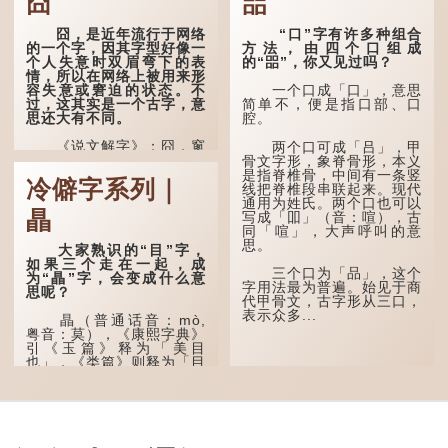
囧
㗊
囧，是近年流行于网络
“口”字有许多种组合
的一个字，因其字型好像一
方法，由四个口组成
个人失意时双眉弯下的表
的“㗊”，你又见过吗？
情，所以在网络上被用来形
容失意或窘迫的状态。不
一个口成「口」，意思
过，这其实是一个古字，意
简单不，便是指口部、口
思还大有不同。
腔。
《说文解字》：囧，窻
两个口可成「吕」，甲
牖丽廔闿明。象形。囧，本
骨文字形，象脊骨形，本义
义是透光通明的窗户，跟
是指脊椎骨，中间有一条竖
冷僻字系列｜
「囱」一样都是「窗」的象
线把脊椎段串联起来。现代
形字。甲骨文中又用作地
通用为姓氏。两个口也可以
瞐
名，古书中的「黍于囧」表
写成「吅」（音：喧），古
示在囧地种黍。
同「喧」，大声呼叫的意
思。
大家熟识的“目”字，
这个古字十分少用，直
如果三个走在一起，成
至21世纪，网络上开始流
三个口为「品」，这个
为“瞐”字，会变成什么意
行表情符号，这个字也被网
字用法最为普遍。始见于商
思呢？
民当做表情符号来用。
代甲骨文，古字形从三口，
表示众多...
瞐（普通话音：mò,
囧字的「八」像一对委
粤音：莫），《康熙字典》
屈的八字眉模样，「口」像
引《玉篇》释为「美目
惊讶、...
也」，《类篇》则释为「目
深也」，即美丽的眼睛、目
光深邃的意思。
多年前，苹果手机推出
iPhone12时，曾宣传它的
镜头有专业的计算摄影功