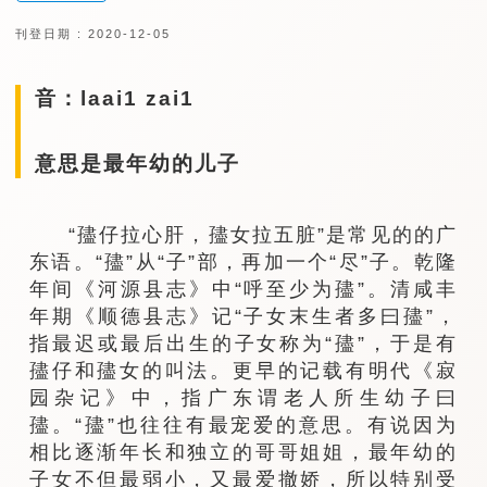
刊登日期 : 2020-12-05
音：laai1 zai1
意思是最年幼的儿子
“孻仔拉心肝，孻女拉五脏”是常见的的广
东语。“孻”从“子”部，再加一个“尽”子。乾隆
年间《河源县志》中“呼至少为孻”。清咸丰
年期《顺德县志》记“子女末生者多曰孻”，
指最迟或最后出生的子女称为“孻”，于是有
孻仔和孻女的叫法。更早的记载有明代《寂
园杂记》中，指广东谓老人所生幼子曰
孻。“孻”也往往有最宠爱的意思。有说因为
相比逐渐年长和独立的哥哥姐姐，最年幼的
子女不但最弱小，又最爱撤娇，所以特别受