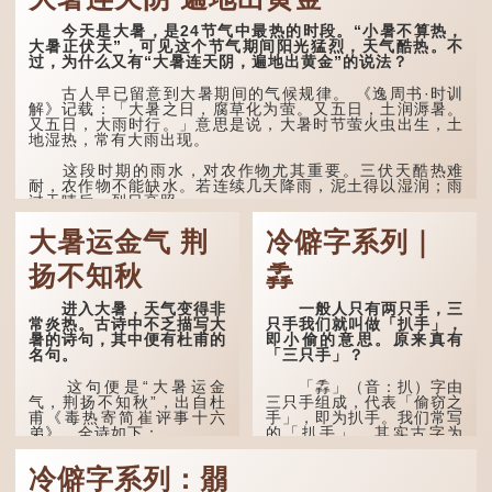
今天是大暑，是24节气中最热的时段。“小暑不算热，
大暑正伏天”，可见这个节气期间阳光猛烈，天气酷热。不
过，为什么又有“大暑连天阴，遍地出黄金”的说法？
古人早已留意到大暑期间的气候规律。 《逸周书·时训
解》记载：「大暑之日，腐草化为萤。又五日，土润溽暑。
又五日，大雨时行。」意思是说，大暑时节萤火虫出生，土
地湿热，常有大雨出现。
这段时期的雨水，对农作物尤其重要。三伏天酷热难
耐，农作物不能缺水。若连续几天降雨，泥土得以湿润；雨
过天晴后，烈日高照...
大暑运金气 荆
冷僻字系列｜
扬不知秋
掱
进入大暑，天气变得非
一般人只有两只手，三
常炎热。古诗中不乏描写大
只手我们就叫做「扒手」，
暑的诗句，其中便有杜甫的
即小偷的意思。原来真有
名句。
「三只手」？
这句便是“大暑运金
「掱」（音：扒）字由
气，荆扬不知秋”，出自杜
三只手组成，代表「偷窃之
甫《毒热寄简崔评事十六
手」，即为扒手。我们常写
弟》，全诗如下：
的「扒手」，其实古字为
「掱手」。
大暑运金气，荆扬不知
冷僻字系列：朤
秋。
清·徐珂《清稗类钞．