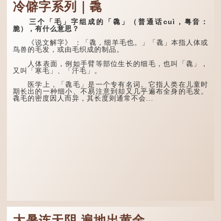
冷僻字系列｜毳
牢、狴犴、饕餮、蚣蝮、睚
眦、狻猊、椒图（此为其中
两只猪，则为「豩」
一种说法）。
（音：宾）。甲骨文从二
三个「毛」字组成的「毳」（普通话cuì，粤音：
「豕」，象猪相追逐的样
脆），有什么意思？
子。 《同文备考》另有一
龙九子外形与能力各有
说「豩，豕乱群。」意指一
不同，其中，赑屭原形像
《说文解字》 ：「毳，细羊毛也。」「毳」本指人体或
群乱...
龟，因为能负重，多作为碑
鸟兽的毛发，或由毛织成的制品。
座，有“碑下...
人体表面，例如手臂等部位生长的细毛，也叫「毳」，
又叫「寒毛」、「汗毛」。
医学上，「毳毛」是一个专有名词。它指人类在儿童时
期长出的一种细小、不易注意到却又几乎遍布全身的毛发。
毳毛的密度因人而异，其长度则通常不会...
大暑连天阴 遍地出黄金