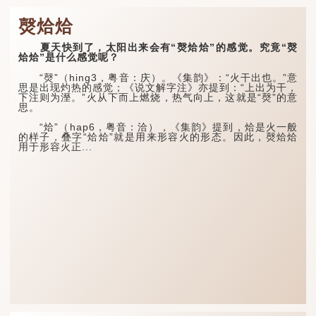
㷫烚烚
夏天快到了，太阳出来会有“㷫烚烚”的感觉。究竟“㷫
烚烚”是什么感觉呢？
“㷫”（hing3，粤音：庆）。《集韵》：“火干出也。”意
思是出现灼热的感觉；《说文解字注》亦提到：“上出为干，
下注则为溼。”火从下而上燃烧，热气向上，这就是“㷫”的意
思。
“烚”（hap6，粤音：洽），《集韵》提到，烚是火一般
的样子，叠字“烚烚”就是用来形容火的形态。因此，㷫烚烚
用于形容火正...