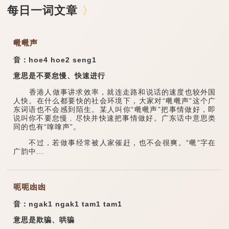
每日一词文章
㗾㗾声
音：hoe4 hoe2 seng1
意思是不要怠慢、快速进行
香港人做事讲求效率，就连走路和说话的速度也较外国
人快。在什么都要快的社会环境下，大家对“㗾㗾声”这个广
东词语也不会感到陌生。某人叫你“㗾㗾声”把事情做好，即
说叫你不要怠慢﹐尽快并快速把事情做好。广东话中意思类
同的也有“嗱嗱声”。
不过，若做事经常被人家催赶，也不会很爽。“㗾”字在
广韵中...
呃呃凼凼
音：ngak1 ngak1 tam1 tam1
意思是欺骗、哄骗