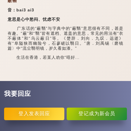
蔽翳
音：bai3 ai3
意思是心中愁闷、忧虑不安
广东话的“蔽翳”与字典中的“蔽翳”意思很有不同，甚是
有趣。“蔽”和“翳”皆有遮档、遮盖的意思，常见的用法有“衣
不蔽体”和“乌云蔽日”等。《楚辞．刘向．九叹．远逝》
有“阜隘狭而幽险兮，石嵾嵯以翳日。”唐．刘禹锡〈磨镜
篇〉中“流尘翳明镜，岁久看如漆。”
生活在香港，若某人劝你“唔好...
我要回应
登入
发表回应
登记
成为新会员