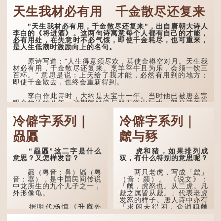
·安期先生》载琊阜老人故
天生我材必有用 千金散尽还复来
事，以「寥寥安期，虚质高
清」形容空虚无所事事。
"天生我材必有用，千金散尽还复来"，出自唐朝大诗人
唐代《艺文类聚》引晋
李白的《将进酒》。这两句诗寓意每个人都有自己的才能，
孙绰《表哀诗》：「寥寥空
必有用处，在失意时不必气馁，即使千金耗尽，也可重来，
堂，寂寂响户」...
是人生低潮时激励向上的名句。
原诗写道："人生得意须尽欢，莫使金樽空对月。天生我
材必有用，千金散尽还复来。烹羊宰牛且为乐，会须一饮三
百杯。" 意思是说：上天给了我才能，必然有用到的地方；
即使千金散去，也终会重新得到。
李白作此诗时，大约是天宝十一年。当时他已被唐玄宗
赐金放还约八年，这期间经常与朋友游山玩水，部分诗作显
露出怀...
冷僻字系列｜
冷僻字系列｜
赑屭
虤与豩
“赑屭”这二字是什么
虎和猪，如果排列成
意思？又怎样发音？
双，有什么特别的意思呢？
赑（粤音：鼻）屭（粤
两只老虎，写成「虤」
音：器），是中国民间传说
（音：颜）。 《说文》：
中龙所生的九个儿子之一，
「虤，虎怒也。从二虎。凡
外形像龟。
虤之属皆从虤。」代表老虎
发怒的样子。唐人诗中亦有
「求闲未得闲，众诮瞋虤
据明代杨慎《升庵外
虤」之句，意思是众人的讥
集》记载，龙生九子的次序
讽让人怒目而视。
排列为：赑屭、螭吻、蒲