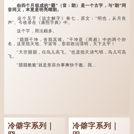
盗贼类．掱手》记载：「沪
人呼翦绺贼曰掱手，犹言扒
林下有塌翼，水中无行
由四个月组成的“朤”（音：朗）是一个古字，与“朗”同
手也，亦曰瘪三码子。」
舟。
音同义，本意是明亮晴朗。
其中「翦绺」即剪断他
五行当中“金”对应秋
这个见于《说文解字》卷七，原文：“明也，从月良
人衣带以窃取钱物，是小偷
季，代表凉爽肃杀之
声”。今收录在《康熙字典》中。
的旧称。而「掱手」也就是
气。“运”是“运行”，描写大
手多多，擅自拿别人东西的
暑的酷热阻碍了金气的流
这个字，用法颇多。
意思了...
转。
“朤朤干坤，舍我其谁。”干坤是《周易》中的两个卦
“荆扬”指荆州（湖北）
名，这里指天地、宇宙等，形容政治清明，天下太平！
和扬州（江苏），泛指长江
中下游地区，“...
“天空朤朤，任鸟儿高飞。”也是指天清气明，鸟儿可高
飞。
“朤朤脆脆”就是形容办事爽快干脆。我...
冷僻字系列｜
冷僻字系列｜