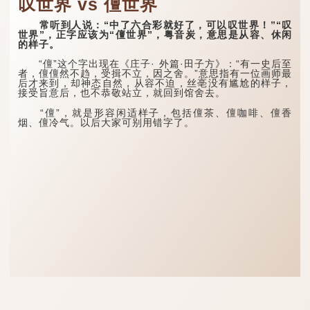
叹世界 vs 儃世界
常听到人说：“中了六合彩就好了，可以叹世界！”“叹
世界”，正字应该为“儃世界”，粤音炭，意思是从容、休闲
的样子。
“儃”这个字出现在《庄子· 外篇·田子方》：“有一史后至
者，儃儃然不趋，受揖不立，因之舍。”意思指有一位画师最
后才来到，却神态自然，从容不迫，丝亳没有尴尬的样子，
接受旨意后，也不恭敬站立，就回到馆舍去。
“儃”，就是形容闲适样子，包括儃茶、儃咖啡、儃香
烟、儃冷气。以后大家可别用错字了。