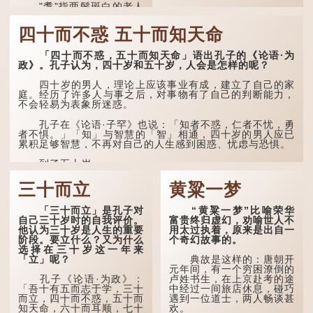
"耄"指两鬓斑白的老人
家，亦含有思想紊乱的意
思；"耋"更有跌倒的意思，
四十而不惑 五十而知天命
也是用来形容老人家的。
「四十而不惑，五十而知天命」语出孔子的《论语·为
曹操《对酒歌》就曾写
政》。孔子认为，四十岁和五十岁，人会是怎样的呢？
道："耄耋皆得以寿终，恩
泽广及草木昆虫。"
四十岁的男人，理论上应该事业有成，建立了自己的家
庭。经历了许多人与事之后，对事物有了自己的判断能力，
到了一百岁呢？
不会轻易为表象所迷惑。
那么就可以称为"期
孔子在《论语·子罕》也说：「知者不惑，仁者不忧，勇
颐"。 《礼记.曲礼
者不惧。」「知」与智慧的「智」相通，四十岁的男人应已
上》："百年曰期颐。"郑玄
累积足够智慧，不再对自己的人生感到困惑、忧虑与恐惧。
注："期，犹要也；颐，养
也。不知衣服食味，孝子要
到了五十岁，...
尽养...
三十而立
黄粱一梦
「三十而立」是孔子对
“黄粱一梦”比喻荣华
自己三十岁时的自我评价。
富贵终归虚幻，劝喻世人不
他认为三十岁是人生的重要
用太过执着，原来是出自一
阶段。要立什么？又为什么
个奇幻故事的。
选择在三十岁这一年来
「立」呢？
典故是这样的：唐朝开
元年间，有一个穷困潦倒的
孔子《论语·为政》：
卢姓书生，在上京赴考的途
「吾十有五而志于学，三十
中经过一间旅店休息，碰巧
而立，四十而不惑，五十而
遇到一位道士，两人畅谈甚
知天命，六十而耳顺，七十
欢。