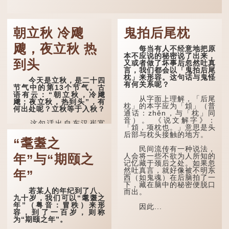
朝立秋 冷飕
鬼拍后尾枕
飕，夜立秋 热
每当有人不经意地把原
本不应说的秘密说了出来，
到头
又或者做了坏事后忽然吐真
言，我们都会以「鬼拍后尾
枕」来形容。这句话与鬼怪
今天是立秋，是二十四
有何关系呢？
节气中的第13个节气。古
语有云：“朝立秋，冷飕
从字面上理解，「后尾
飕；夜立秋，热到头”，有
枕」的本字应为「䪴」（普
何出处呢？立秋等于入秋？
通话：zhěn，与「枕」同
音）。 《说文解字》：
这句话出自东汉崔寔
「䪴，项枕也。」意思是头
《四民月令》：“朝立秋，
后部与枕头接触的地方。
冷飕飕；夜立秋，热到
“耄耋之
头”。到了清代，顾禄在
民间流传有一种说法，
《清嘉录》里记录苏州风俗
人会将一些不欲为人所知的
年”与“期颐之
时，也引用了这句谚语。不
记忆藏于颈后之处。如果忽
过当地百姓的口头说法
然吐真言，就好像被不明东
年”
是“朝立秋，渹飕飕；夜立
西（如鬼魂）在后脑拍了一
秋，热吽吽”。虽然用字略
下，藏在脑中的秘密便脱口
有不同，但意思完全一致。
若某人的年纪到了八、
而出。
九十岁，我们可以“耄耋之
那么，这句话到底准不
年”（粤音：冒秩）来形
因此...
准呢？它反映了古人的一种
容，到了一百岁，则称
朴素观察：如果立秋的精
为“期颐之年”。
确...