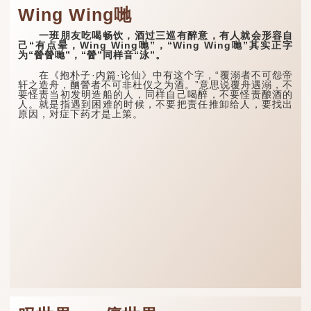
Wing Wing哋
一班朋友吃喝畅饮，酒过三巡有醉意，有人就会形容自
己“有点晕，Wing Wing哋”，“Wing Wing哋”其实正字
为“醟醟哋”，“醟”同样音“泳”。
在《抱朴子·内篇·论仙》中有这个字，“覆溺者不可怨帝
轩之造舟，酗醟者不可非杜仪之为酒。”意思说覆舟遇溺，不
要怪责当初发明造船的人，同样自己喝醉，不要怪责酿酒的
人。就是指遇到困难的时候，不要把责任推卸给人，要找出
原因，对症下药才是上策。