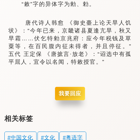
“敕”字的异体字为勑、勅。
唐代诗人韩愈 《御史臺上论天旱人饥
状》：“今年已来，京畿诸县夏逢亢旱，秋又
早霜……伏乞特勑京兆府：应今年税钱及草
粟等，在百民腹内征未得者，并且停征。”
五代 王定保 《唐摭言·放老》：“诏选中有孤
平屈人，宜令以名闻，特敕授官。”
我要回应
相关标签
中国文化
文化
粤语字