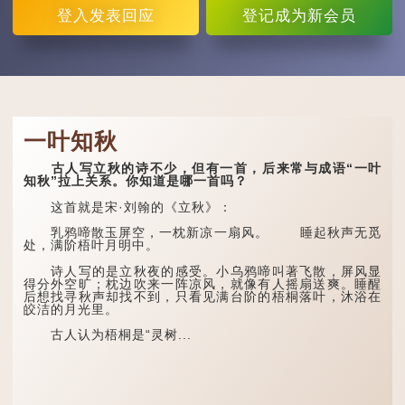
登入
发表回应
登记
成为新会员
一叶知秋
古人写立秋的诗不少，但有一首，后来常与成语“一叶
知秋”拉上关系。你知道是哪一首吗？
这首就是宋·刘翰的《立秋》：
乳鸦啼散玉屏空，一枕新凉一扇风。 睡起秋声无觅
处，满阶梧叶月明中。
诗人写的是立秋夜的感受。小乌鸦啼叫著飞散，屏风显
得分外空旷；枕边吹来一阵凉风，就像有人摇扇送爽。睡醒
后想找寻秋声却找不到，只看见满台阶的梧桐落叶，沐浴在
皎洁的月光里。
古人认为梧桐是“灵树...