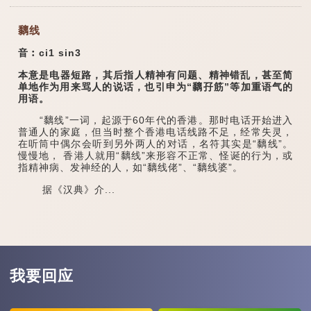
黐线
音︰ci1 sin3
本意是电器短路，其后指人精神有问题、精神错乱，甚至简
单地作为用来骂人的说话，也引申为“黐孖筋”等加重语气的
用语。
“黐线”一词，起源于60年代的香港。那时电话开始进入
普通人的家庭，但当时整个香港电话线路不足，经常失灵，
在听筒中偶尔会听到另外两人的对话，名符其实是“黐线”。
慢慢地， 香港人就用“黐线”来形容不正常、怪诞的行为，或
指精神病、发神经的人，如“黐线佬”、“黐线婆”。
据《汉典》介...
我要回应