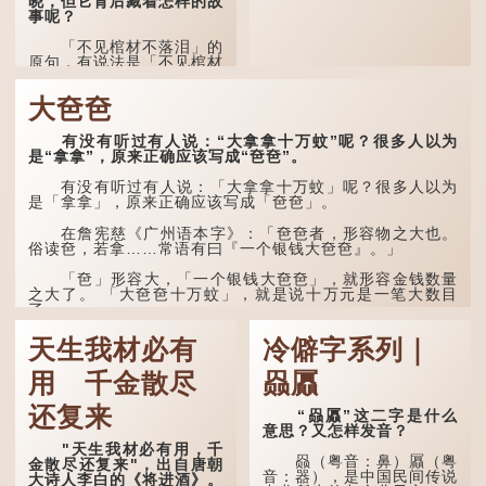
晓，但它背后藏着怎样的故
事呢？
「不见棺材不落泪」的
原句，有说法是「不见棺材
不下泪」或「不见亲棺不下
泪」，出自明朝兰陵笑笑生
大夿夿
所著的《金瓶梅词话》第九
十八回。原意是指人未亲眼
见到亲人棺木，便不会真正
有没有听过有人说：“大拿拿十万蚊”呢？很多人以为
感到悲伤；后来引申为比喻
是“拿拿”，原来正确应该写成“夿夿”。
人执迷不悟，不到彻底失
败，便不肯罢休。
有没有听过有人说：「大拿拿十万蚊」呢？很多人以为
是「拿拿」，原来正确应该写成「夿夿」。
许多人对这上半句耳熟
能详，但它其实还有下半句
在詹宪慈《广州语本字》：「夿夿者，形容物之大也。
——「不到黄河心不死」...
俗读夿，若拿……常语有曰『一个银钱大夿夿』。」
「夿」形​​容大，「一个银钱大夿夿」，就形容金钱数量
之大了。 「大夿夿十万蚊」，就是说十万元是一笔大数目
了。...
天生我材必有
冷僻字系列｜
用 千金散尽
赑屭
还复来
“赑屭”这二字是什么
意思？又怎样发音？
"天生我材必有用，千
赑（粤音：鼻）屭（粤
金散尽还复来"，出自唐朝
音：器），是中国民间传说
大诗人李白的《将进酒》。