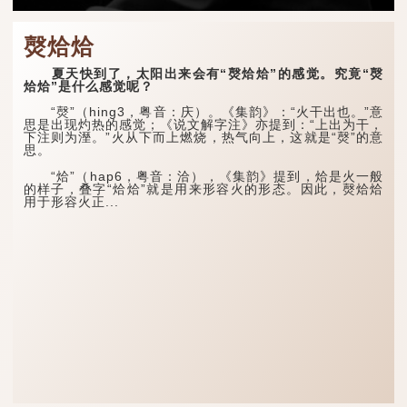
㷫烚烚
夏天快到了，太阳出来会有“㷫烚烚”的感觉。究竟“㷫
烚烚”是什么感觉呢？
“㷫”（hing3，粤音：庆）。《集韵》：“火干出也。”意
思是出现灼热的感觉；《说文解字注》亦提到：“上出为干，
下注则为溼。”火从下而上燃烧，热气向上，这就是“㷫”的意
思。
“烚”（hap6，粤音：洽），《集韵》提到，烚是火一般
的样子，叠字“烚烚”就是用来形容火的形态。因此，㷫烚烚
用于形容火正...