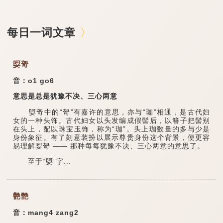
每日一词文章
娿哿
音：o1 go6
意思是总是犹豫不决、三心两意
娿哿中的“哿”有嘉许的意思，亦与“珈”相通，是古代妇
女的一种头饰。古代妇女以头发编成假髻后，以簪子把髻别
在头上，配以珠宝玉饰，称为“珈”。头上珈数量的多与少是
身份象征。有了刻意装扮以展示尊贵身份这个背景，便更容
易理解娿哿 —— 那种每每犹豫不决、三心两意的意思了。
至于“娿”字...
䒐䒏
音：mang4 zang2