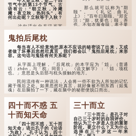
今天是立秋，是二十四
火”（指大火星，象征暑
节气中的第13个节气。古
气）开始消退，凉爽的秋风
那么就可以称为"期
语有云：“朝立秋，冷飕
（商飙，即西风）已经悄然
颐"。 《礼记.曲礼
飕；夜立秋，热到头”，有
吹起。后两句，便是全诗的
上》："百年曰期颐。"郑玄
何出处呢？立秋等于入秋？
灵魂...
注："期，犹要也；颐，养
也。不知衣服食味，孝子要
这句话出自东汉崔寔
尽养...
《四民月令》：“朝立秋，
冷飕飕；夜立秋，热到
鬼拍后尾枕
头”。到了清代，顾禄在
《清嘉录》里记录苏州风俗
每当有人不经意地把原本不应说的秘密说了出来，又或
时，也引用了这句谚语。不
者做了坏事后忽然吐真言，我们都会以「鬼拍后尾枕」来形
过当地百姓的口头说法
容。这句话与鬼怪有何关系呢？
是“朝立秋，渹飕飕；夜立
秋，热吽吽”。虽然用字略
有不同，但意思完全一致。
从字面上理解，「后尾枕」的本字应为「䪴」（普通
话：zhěn，与「枕」同音）。 《说文解字》：「䪴，项枕
也。」意思是头后部与枕头接触的地方。
那么，这句话到底准不
准呢？它反映了古人的一种
朴素观察：如果立秋的精
民间流传有一种说法，人会将一些不欲为人所知的记忆
确...
藏于颈后之处。如果忽然吐真言，就好像被不明东西（如鬼
魂）在后脑拍了一下，藏在脑中的秘密便脱口而出。
因此...
四十而不惑 五
三十而立
十而知天命
「三十而立」是孔子对
自己三十岁时的自我评价。
他认为三十岁是人生的重要
「四十而不惑，五十而
阶段。要立什么？又为什么
知天命」语出孔子的《论语
选择在三十岁这一年来
·为政》。孔子认为，四十
「立」呢？