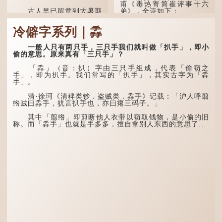
甫《毒热寄简崔评事十六
古人早已留意到大暑期
弟》，全诗如下：
间的气候规律。 《逸周书·
时训解》记载：「大暑之
大暑运金气，荆扬不知
冷僻字系列｜掱
日，腐草化为萤。又五日，
秋。
土润溽暑。又五日，大雨时
行。」意思是说，大暑时节
林下有塌翼，水中无行
一般人只有两只手，三只手我们就叫做「扒手」，即小
萤火虫出生，土地湿热，常
舟。
偷的意思。原来真有「三只手」？
有大雨出现。
五行当中“金”对应秋
「掱」（音：扒）字由三只手组成，代表「偷窃之
这段时期的雨水，对农
季，代表凉爽肃杀之
手」，即为扒手。我们常写的「扒手」，其实古字为「掱
作物尤其重要。三伏天酷热
气。“运”是“运行”，描写大
手」。
难耐，农作物不能缺水。若
暑的酷热阻碍了金气的流
连续几天降雨，泥土得以湿
转。
清·徐珂《清稗类钞．盗贼类．掱手》记载：「沪人呼翦
润；雨过天晴后，烈日高
绺贼曰掱手，犹言扒手也，亦曰瘪三码子。」
照...
“荆扬”指荆州（湖北）
和扬州（江苏），泛指长江
其中「翦绺」即剪断他人衣带以窃取钱物，是小偷的旧
中下游地区，“...
称。而「掱手」也就是手多多，擅自拿别人东西的意思了...