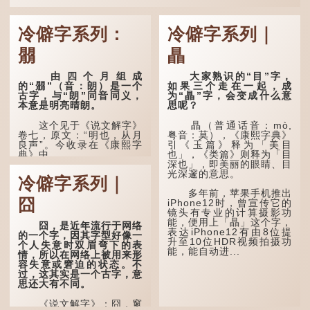
冷僻字系列：
冷僻字系列｜
朤
瞐
由四个月组成
大家熟识的“目”字，
的“朤”（音：朗）是一个
如果三个走在一起，成
古字，与“朗”同音同义，
为“瞐”字，会变成什么意
本意是明亮晴朗。
思呢？
这个见于《说文解字》
瞐（普通话音：mò,
卷七，原文：“明也，从月
粤音：莫），《康熙字典》
良声”。今收录在《康熙字
引《玉篇》释为「美目
典》中。
也」，《类篇》则释为「目
深也」，即美丽的眼睛、目
光深邃的意思。
这个字，用法颇多。
冷僻字系列｜
多年前，苹果手机推出
“朤朤干坤，舍我其
囧
iPhone12时，曾宣传它的
谁。”干坤是《周易》中的
镜头有专业的计算摄影功
两个卦名，这里指天地、宇
能，便用上「瞐」这个字，
宙等，形容政治清明，天下
囧，是近年流行于网络
表达iPhone12有由8位提
太平！
的一个字，因其字型好像一
升至10位HDR视频拍摄功
个人失意时双眉弯下的表
能，能自动进...
“天空朤朤，任鸟儿高
情，所以在网络上被用来形
飞。”也是指天清气明，鸟
容失意或窘迫的状态。不
儿可高飞。
过，这其实是一个古字，意
思还大有不同。
“朤朤脆脆”就是形容办
事爽快干脆。我...
《说文解字》：囧，窻