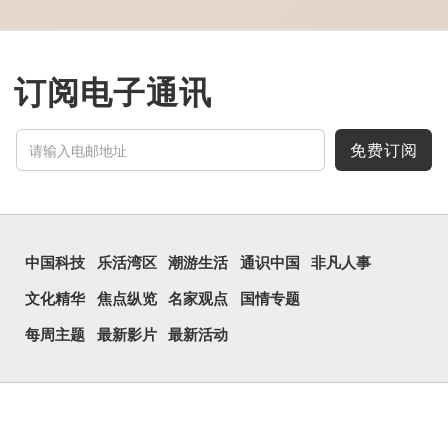
牖丽廔闿明。象形。囧，本
义是透光通明的窗户，跟
「囱」一样都是「窗」的象
形字。甲骨文中又用作地
名，古书中的「黍于囧」表
示在囧地种黍。
订阅电子通讯
这个古字十分少用，直
至21世纪，网络上开始流
行表情符号，这个字也被网
民当做表情符号来用。
免费订阅
囧字的「八」像一对委
屈的八字眉模样，「口」像
惊讶、...
中国科技
乐活湾区
潮游生活
通识中国
非凡人事
文化精华
焦点纵览
名家观点
国情专题
每周主题
最新影片
最新活动