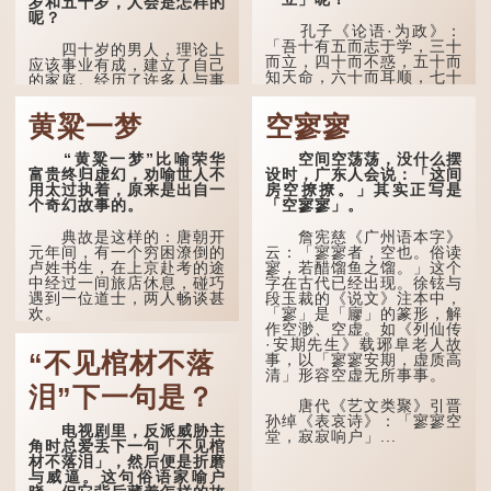
岁和五十岁，人会是怎样的
呢？
孔子《论语·为政》：
「吾十有五而志于学，三十
四十岁的男人，理论上
而立，四十而不惑，五十而
应该事业有成，建立了自己
知天命，六十而耳顺，七十
的家庭。经历了许多人与事
而从心所欲，不逾矩。」
之后，对事物有了自己的判
断能力，不会轻易为表象所
黄粱一梦
空寥寥
在古代，男子一般于二
迷惑。
十岁进行冠礼，冠礼完成后
便是成人，但由于未达壮
孔子在《论语·子罕》
“黄粱一梦”比喻荣华
空间空荡荡，没什么摆
年，所以又称「弱冠」。
也说：「知者不惑，仁者不
富贵终归虚幻，劝喻世人不
设时，广东人会说：「这间
《礼记·曲礼》明确记载：
忧，勇者不惧。」「知」与
用太过执着，原来是出自一
房空撩撩。」其实正写是
「人生十年曰幼，学；二十
智慧的「智」相通，四十岁
个奇幻故事的。
「空寥寥」。
曰弱，冠；三十曰壮，有
的男人应已累积足够智慧，
室。」这说明三十岁...
不再对自己的人生感到困
典故是这样的：唐朝开
詹宪慈《广州语本字》
惑、忧虑与恐惧。
元年间，有一个穷困潦倒的
云：「寥寥者，空也。俗读
卢姓书生，在上京赴考的途
寥，若醋馏鱼之馏。」这个
到了五十岁，...
中经过一间旅店休息，碰巧
字在古代已经出现。徐铉与
遇到一位道士，两人畅谈甚
段玉裁的《说文》注本中，
欢。
「寥」是「廫」的篆形，解
作空渺、空虚。如《列仙传
·安期先生》载琊阜老人故
言谈间，卢姓书生感慨
“不见棺材不落
事，以「寥寥安期，虚质高
自己虽贵为读书人，但一直
清」形容空虚无所事事。
未能考取功名，仍然贫困，
感到十分落泊。于是，道士
泪”下一句是？
拿出一个青瓷枕头，让卢姓
唐代《艺文类聚》引晋
书生睡一睡，便能满足他希
孙绰《表哀诗》：「寥寥空
电视剧里，反派威胁主
望得到荣华富贵的愿望。
堂，寂寂响户」...
角时总爱丢下一句「不见棺
材不落泪」，然后便是折磨
这时，...
与威逼。这句俗语家喻户