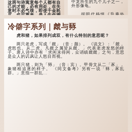
中龙所生的九个儿子之一，
这两句诗寓意每个人都有自
外形像龟。
己的才能，必有用处，在失
意时不必气馁，即使千金耗
据明代杨慎《升庵外
尽，也可重来，是人生低潮
集》记载，龙生九子的次序
时激励向上的名句。
排列为：赑屭、螭吻、蒲
冷僻字系列｜虤与豩
牢、狴犴、饕餮、蚣蝮、睚
原诗写道："人生得意
眦、狻猊、椒图（此为其中
须尽欢，莫使金樽空对月。
一种说法）。
虎和猪，如果排列成双，有什么特别的意思呢？
天生我材必有用，千金散尽
还复来。烹羊宰牛且为乐，
龙九子外形与能力各有
会须一饮三百杯。" 意思是
两只老虎，写成「虤」（音：颜）。 《说文》：「虤，
不同，其中，赑屭原形像
说：上天给了我才能，必然
虎怒也。从二虎。凡虤之属皆从虤。」代表老虎发怒的样
龟，因为能负重，多作为碑
有用到的地方；即使千金散
子。唐人诗中亦有「求闲未得闲，众诮瞋虤虤」之句，意思
座，有“碑下...
去，也终会重新得到。
是众人的讥讽让人怒目而视。
李白作此诗时，大约是
两只猪，则为「豩」（音：宾）。甲骨文从二「豕」，
天宝十一年。当时他已被唐
象猪相追逐的样子。 《同文备考》另有一说「豩，豕乱
玄宗赐金放还约八年，这期
群。」意指一群乱...
间经常与朋友游山玩水，部
分诗作显露出怀...