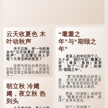
云天收夏色 木
“耄耋之
叶动秋声
年”与“期颐之
年”
关于立秋，有一句经典
名句“云天收夏色，木叶动
秋声”，出自哪位诗人手
若某人的年纪到了八、
笔？又有怎样的意思？
九十岁，我们可以“耄耋之
年”（粤音：冒秩）来形
这两句诗出自唐代诗人
容，到了一百岁，则称
刘言史的《立秋》，是描写
为“期颐之年”。
夏秋交替之际最经典的诗句
之一。
"耄"指两鬓斑白的老人
家，亦含有思想紊乱的意
《立秋》全诗如下：
思；"耋"更有跌倒的意思，
朝立秋 冷飕
也是用来形容老人家的。
兹晨戒流火，商飙早已
飕，夜立秋 热
惊。 云天收夏色，木
曹操《对酒歌》就曾写
叶动秋声。
道："耄耋皆得以寿终，恩
到头
泽广及草木昆虫。"
诗的前两句写的是：这
一天早安，天上的“流
到了一百岁呢？