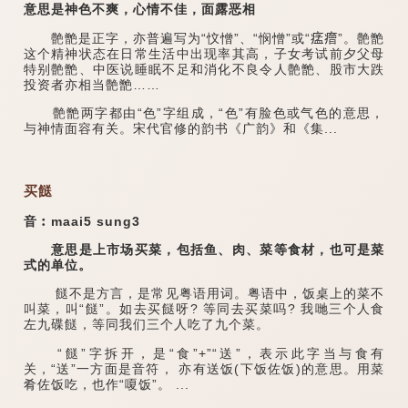
意思是神色不爽，心情不佳，面露恶相
䒐䒏是正字，亦普遍写为“忟憎”、“悯憎”或“𤷪𤺧”。䒐䒏
这个精神状态在日常生活中出现率其高，子女考试前夕父母
特别䒐䒏、中医说睡眠不足和消化不良令人䒐䒏、股市大跌
投资者亦相当䒐䒏……
䒐䒏两字都由“色”字组成，“色”有脸色或气色的意思，
与神情面容有关。宋代官修的韵书《广韵》和《集...
买餸
音︰maai5 sung3
意思是上市场买菜，包括鱼、肉、菜等食材，也可是菜
式的单位。
餸不是方言，是常见粤语用词。粤语中，饭桌上的菜不
叫菜，叫“餸”。如去买餸呀? 等同去买菜吗? 我哋三个人食
左九碟餸，等同我们三个人吃了九个菜。
“餸”字拆开，是“食”+”“送”，表示此字当与食有
关，“送”一方面是音符， 亦有送饭(下饭佐饭)的意思。用菜
肴佐饭吃，也作“嗄饭”。 ...