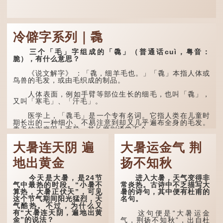
冷僻字系列｜毳
三个「毛」字组成的「毳」（普通话cuì，粤音：
脆），有什么意思？
《说文解字》 ：「毳，细羊毛也。」「毳」本指人体或
鸟兽的毛发，或由毛织成的制品。
人体表面，例如手臂等部位生长的细毛，也叫「毳」，
又叫「寒毛」、「汗毛」。
医学上，「毳毛」是一个专有名词。它指人类在儿童时
期长出的一种细小、不易注意到却又几乎遍布全身的毛发。
毳毛的密度因人而异，其长度则通常不会...
大暑连天阴 遍
大暑运金气 荆
地出黄金
扬不知秋
今天是大暑，是24节
进入大暑，天气变得非
气中最热的时段。“小暑不
常炎热。古诗中不乏描写大
算热，大暑正伏天”，可见
暑的诗句，其中便有杜甫的
这个节气期间阳光猛烈，天
名句。
气酷热。不过，为什么又
有“大暑连天阴，遍地出黄
这句便是“大暑运金
金”的说法？
气，荆扬不知秋”，出自杜