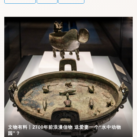
文物有料丨2700年前浪漫信物 送爱妻一个“水中动物
园”？