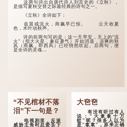
这两句诗出自唐代诗人刘言史的《立秋》，
是描写夏秋交替之际最经典的诗句之一。
《立秋》全诗如下：
兹晨戒流火，商飙早已惊。 云天收夏
色，木叶动秋声。
诗的前两句写的是：这一天早安，天上的“流
火”（指大火星，象征暑气）开始消退，凉爽的秋
风（商飙，即西风）已经悄然吹起。后两句，便
是全诗的灵魂...
“不见棺材不落
大夿夿
泪”下一句是？
有没有听过有人
说：“大拿拿十万
蚊”呢？很多人以为
电视剧里，反派
是“拿拿”，原来正确
威胁主角时总爱丢下