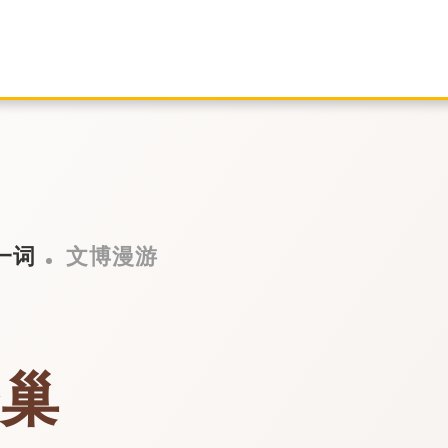
一词
文博漫游
始巢