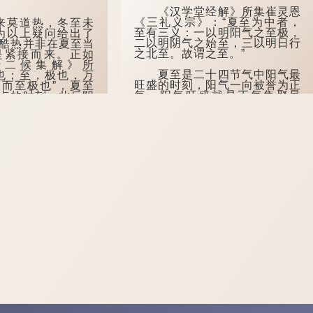
《汉学堂经解》所集崔灵恩
《三礼义宗》：“夏至为中者，
莫道热，冬至未
至有三义：一以明阳气之至极，
为以上疑问给出了
二以明阴气之始至，三以明日行
酷热并非在夏至当
之北至。故谓之至。”
是紧接而来。正如
十二候集解》所
夏至是二十四节气中阳气最
也；至，极也，万
旺盛的时刻，阳气一向被誉为正
而至极也”，夏至
气，阳气旺盛就是正气集聚最
点的时刻，此后阴
多，若这天多吸阳气的话，便能
热的积累与释放却
驱走霉气，迎接好运来临。
程。古人认为夏至
暑热的开始。
为了得到好运，有些地方会
有“夏...