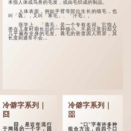
本指人体或鸟兽的毛发，或由毛织成的制品。
成人，但由于未达壮
是，道士拿出一个青
年，所以又称「弱
瓷枕头，让卢姓书生
人体表面，例如手臂等部位生长的细毛，也
冠」。 《礼记·曲
睡一睡，便能满足他
叫「毳」，又叫「寒毛」、「汗毛」。
礼》明确记载：「人
希望得到荣华富贵的
生十年曰幼，学；二
愿望。
医学上，「毳毛」是一个专有名词。它指人
十曰弱，冠；三十曰
类在儿童时期长出的一种细小、不易注意到却又
壮，有室。」这说明
这时，...
几乎遍布全身的毛发。毳毛的密度因人而异，其
三十岁...
长度则通常不会...
冷僻字系列｜
冷僻字系列｜
囧
㗊
囧，是近年流行
“口”字有许多种
于网络的一个字，因
组合方法，由四个口