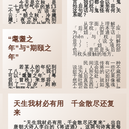
言，我们都会以「鬼
今天是立秋，是
拍后尾枕」来形容。
二十四节气中的第13
这句话与鬼怪有何关
个节气。古语有
系呢？
云：“朝立秋，冷飕
飕；夜立秋，热到
从字面上理解，
头”，有何出处呢？立
「后尾枕」的本字应
秋等于入秋？
为「䪴」（普通话：
zhěn，与「枕」同
这句话出自东汉
“耄耋之
音）。 《说文解
崔寔《四民月
字》：「䪴，项枕
令》：“朝立秋，冷飕
年”与“期颐之
也。」意思是头后部
飕；夜立秋，热到
与枕头接触的地方。
头”。到了清代，顾禄
年”
在《清嘉录》里记录
民间流传有一种
苏州风俗时，也引用
若某人的年纪到
说法，人会将一些不
了这句谚语。不过当
了八、九十岁，我们
欲为人所知的记忆藏
地百姓的口头说法
可以“耄耋之年”（粤
于颈后之处。如果忽
是“朝立秋，渹飕飕；
音：冒秩）来形容，
然吐真言，就好像被
夜立秋，热吽吽”。虽
到了一百岁，则称
不明东西（如鬼魂）
然用字略有不同，但
为“期颐之年”。
在后脑拍了一下，藏
意思完全一致。
在脑中的秘密便脱口
"耄"指两鬓斑白的
而出。
那么，这句话到
老人家，亦含有思想
天生我材必有用 千金散尽还复
底准不准呢？它反映
紊乱的意思；"耋"更有
因此...
了古人的一种朴素观
跌倒的意思，也是用
察：如果立秋的精
来
来形容老人家的。
确...
"天生我材必有用，千金散尽还复来"，出自
曹操《对酒歌》
唐朝大诗人李白的《将进酒》。这两句诗寓意每
就曾写道："耄耋皆得