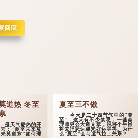
要回应
莫道热 冬至
夏至三不做
寒
今天是二十四节气中的“夏
至”，这天有不少禁忌，一些命
理师更会大造文章，说哪个生肖
是天气酷热的开
将去掉恶运迎来好运等等。为什
云：“夏至未来莫
么“夏至”会与运气拉上关系？
来莫道寒”如何理