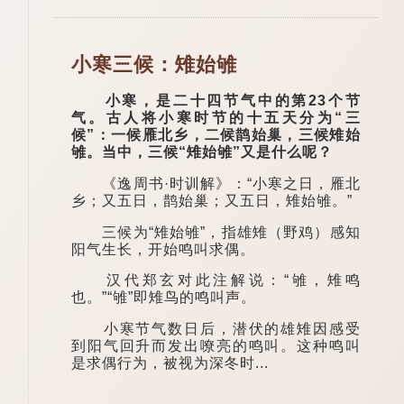
小寒三候：雉始雊
小寒，是二十四节气中的第23个节
气。古人将小寒时节的十五天分为“三
候”：一候雁北乡，二候鹊始巢，三候雉始
雊。当中，三候“雉始雊”又是什么呢？
《逸周书·时训解》：“小寒之日，雁北
乡；又五日，鹊始巢；又五日，雉始雊。”
三候为“雉始雊”，指雄雉（野鸡）感知
阳气生长，开始鸣叫求偶。
汉代郑玄对此注解说：“雊，雉鸣
也。”“雊”即雉鸟的鸣叫声。
小寒节气数日后，潜伏的雄雉因感受
到阳气回升而发出嘹亮的鸣叫。这种鸣叫
是求偶行为，被视为深冬时...