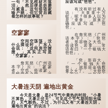
应该写成“夿夿”。
一句「不见棺材不落
泪」，然后便是折磨
有没有听过有人
与威逼。这句俗语家
说：「大拿拿十万
喻户晓，但它背后藏
蚊」呢？很多人以为
着怎样的故事呢？
是「拿拿」，原来正
确应该写成「夿
「不见棺材不落
夿」。
泪」的原句，有说法
是「不见棺材不下
空寥寥
在詹宪慈《广州
泪」或「不见亲棺不
语本字》：「夿夿
下泪」，出自明朝兰
空间空荡荡，没
者，形容物之大也。
陵笑笑生所著的《金
什么摆设时，广东人
俗读夿，若拿……常
瓶梅词话》第九十八
会说：「这间房空撩
语有曰『一个银钱大
回。原意是指人未亲
撩。」其实正写是
夿夿』。」
眼见到亲人棺木，便
「空寥寥」。
不会真正感到悲伤；
后来引申为比喻人执
「夿」形​​容大，
詹宪慈《广州语
迷不悟，不到彻底失
「一个银钱大夿
本字》云：「寥寥
败，便不肯罢休。
夿」，就形容金钱数
者，空也。俗读寥，
量之大了。 「大夿夿
若醋馏鱼之馏。」这
十万蚊」，就是说十
许多人对这上半
个字在古代已经出
万元是一笔大数目
句耳熟能详，但它其
现。徐铉与段玉裁的
了。...
实还有下半句——
《说文》注本中，
「不到黄河心不
大暑连天阴 遍地出黄金
「寥」是「廫」的篆
死」...
形，解作空渺、空
今天是大暑，是24节气中最热的时段。“小暑
虚。如《列仙传·安期
不算热，大暑正伏天”，可见这个节气期间阳光猛
先生》载琊阜老人故
烈，天气酷热。不过，为什么又有“大暑连天阴，
事，以「寥寥安期，
遍地出黄金”的说法？
虚质高清」形容空虚