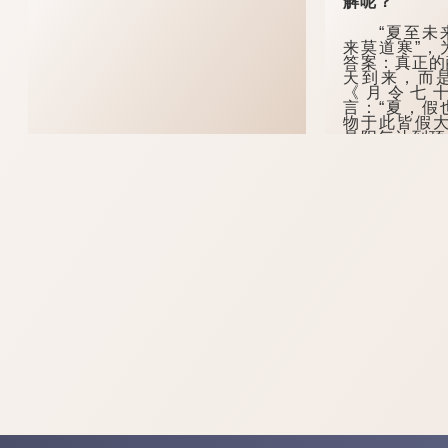
解呢？
“夏至未来
来莫道寒”，
答案：真正的
天到来，而
《月令七
言：“夏，假
物于此皆假大
是阳气达到顶
气渐生，但暑
有一个滞后过
过后才是真正
...