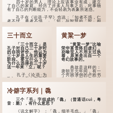
四十岁的男人，理论上应该事业有成，建立
了自己的家庭。经历了许多人与事之后，对事物
有了自己的判断能力，不会轻易为表象所迷惑。
孔子在《论语·子罕》也说：「知者不惑，仁
者不忧，勇者不惧。」「知」与智慧的「智」相
通，四十岁的男人应已累积足够智慧，不再对自
己的人生感到困惑、忧虑与恐惧。
三十而立
黄粱一梦
到了五十岁，...
「三十而立」是
“黄粱一梦”比喻
孔子对自己三十岁时
荣华富贵终归虚幻，
的自我评价。他认为
劝喻世人不用太过执
三十岁是人生的重要
着，原来是出自一个
阶段。要立什么？又
奇幻故事的。
为什么选择在三十岁
这一年来「立」呢？
典故是这样的：
唐朝开元年间，有一
孔子《论语·为
个穷困潦倒的卢姓书
政》：「吾十有五而
生，在上京赴考的途
志于学，三十而立，
中经过一间旅店休
四十而不惑，五十而
息，碰巧遇到一位道
冷僻字系列｜毳
知天命，六十而耳
士，两人畅谈甚欢。
顺，七十而从心所
欲，不逾矩。」
言谈间，卢姓书
三个「毛」字组成的「毳」（普通话cuì，粤
生感慨自己虽贵为读
音：脆），有什么意思？
在古代，男子一
书人，但一直未能考
般于二十岁进行冠
取功名，仍然贫困，
《说文解字》 ：「毳，细羊毛也。」「毳」
礼，冠礼完成后便是
感到十分落泊。于