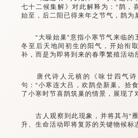
七十二候集解》对此解释为：“鹊，
始至，后二阳已得来年之节气，鹊为
“大噪始巢”意指小寒节气来临的
冬至后天地间初生的阳气，开始衔
补，而是为即将到来的春季繁殖活动
唐代诗人元稹的《咏廿四气诗·
句：“小寒连大吕，欢鹊垒新巢。拾
了小寒时节喜鹊筑巢的情景，展现了
古人观察到此现象，并将其与“雁
升、生命活动即将复苏的关键物候标