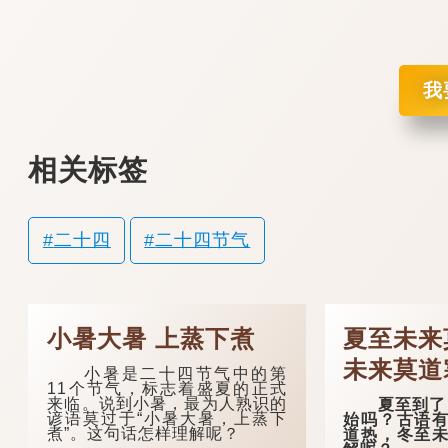
我
相关标签
二十四
二十四节气
小暑大暑 上蒸下煮
夏至未来
未来莫道
小暑是二十四节气中的第
11个节气，标志着盛夏的正式
来临。说到小暑，最为人熟识的
夏至到了，
谚语莫过于“小暑大暑，上蒸下
始吗？古语有
煮”。这句话怎样理解呢？
道热，冬至未