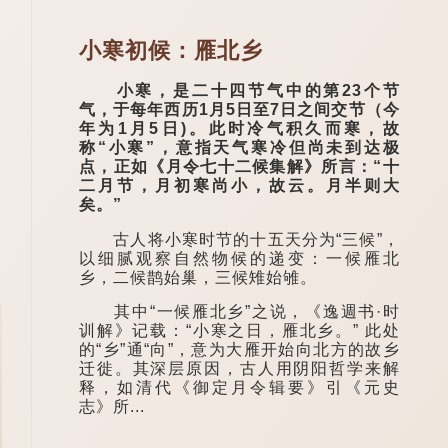
小寒初候：雁北乡
小寒，是二十四节气中的第23个节
气，于每年西历1月5日至7日之间交节（今
年为1月5日)。此时冷气积久而寒，故
称“小寒”，意指天气寒冷但尚未到达极
点，正如《月令七十二候集解》所言：“十
二月节，月初寒尚小，故云。月半则大
矣。”
古人将小寒时节的十五天分为“三候”，
以细腻观察自然物候的递变：一候雁北
乡，二候鹊始巢，三候雉始雊。
其中“一候雁北乡”之说，《逸週书·时
训解》记载：“小寒之日，雁北乡。” 此处
的“乡”通“向”，意为大雁开始向北方的故乡
迁徙。其深层原因，古人用阴阳哲学来解
释，如清代《御定月令辑要》引《元史
志》所...