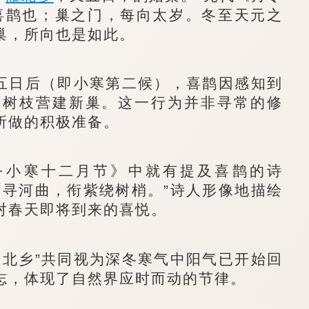
喜鹊也；巢之门，每向太岁。冬至天元之
巢，所向也是如此。
五日后（即小寒第二候），喜鹊因感知到
取树枝营建新巢。这一行为并非寻常的修
所做的积极准备。
小寒十二月节》中就有提及喜鹊的诗
食寻河曲，衔紫绕树梢。”诗人形像地描绘
对春天即将到来的喜悦。
北乡”共同视为深冬寒气中阳气已开始回
志，体现了自然界应时而动的节律。