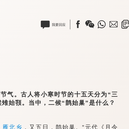
我要回应
节气。古人将小寒时节的十五天分为“三
候雉始頱。当中，二候“鹊始巢”是什么？
，
雁北乡
，又五日，鹊始巢。”元代《月令