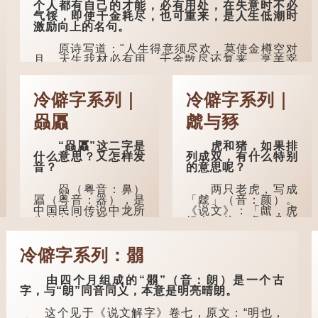
个人都有自己的才能，必有用处，在失意时不必
以寿终，恩泽广及草
气馁，即使千金耗尽，也可重来，是人生低潮时
木昆虫。"
激励向上的名句。
到了一百岁呢？
原诗写道："人生得意须尽欢，莫使金樽空对
月。天生我材必有用，千金散尽还复来。烹羊宰
那么就可以称
牛且为乐，会须一饮三百杯。" 意思是说：上天给
为"期颐"。 《礼记.曲
了我才能，必然有用到的地方；即使千金散去，
礼上》："百年曰期
也终会重新得到。
颐。"郑玄注："期，犹
冷僻字系列｜
冷僻字系列｜
要也；颐，养也。不
李白作此诗时，大约是天宝十一年。当时他
知衣服食味，孝子要
赑屭
虤与豩
已被唐玄宗赐金放还约八年，这期间经常与朋友
尽养...
游山玩水，部分诗作显露出怀...
“赑屭”这二字是
虎和猪，如果排
什么意思？又怎样发
列成双，有什么特别
音？
的意思呢？
赑（粤音：鼻）
两只老虎，写成
屭（粤音：器），是
「虤」（音：颜）。
中国民间传说中龙所
《说文》：「虤，虎
生的九个儿子之一，
怒也。从二虎。凡虤
外形像龟。
之属皆从虤。」代表
老虎发怒的样子。唐
冷僻字系列：朤
人诗中亦有「求闲未
据明代杨慎《升
得闲，众诮瞋虤虤」
庵外集》记载，龙生
之句，意思是众人的
九子的次序排列为：
由四个月组成的“朤”（音：朗）是一个古
讥讽让人怒目而视。
赑屭、螭吻、蒲牢、
字，与“朗”同音同义，本意是明亮晴朗。
狴犴、饕餮、蚣蝮、
睚眦、狻猊、椒图
两只猪，则为
这个见于《说文解字》卷七，原文：“明也，
（此为其中一种说
「豩」（音：宾）。