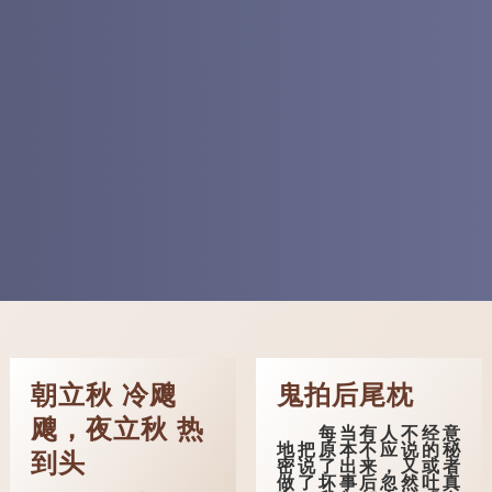
朝立秋 冷飕
鬼拍后尾枕
飕，夜立秋 热
每当有人不经意
地把原本不应说的秘
到头
密说了出来，又或者
做了坏事后忽然吐真