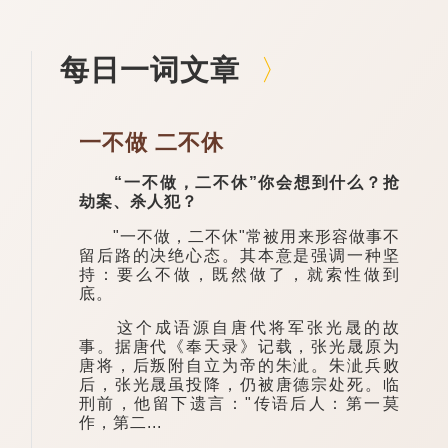
每日一词文章
一不做 二不休
“一不做，二不休”你会想到什么？抢
劫案、杀人犯？
"一不做，二不休"常被用来形容做事不
留后路的决绝心态。其本意是强调一种坚
持：要么不做，既然做了，就索性做到
底。
这个成语源自唐代将军张光晟的故
事。据唐代《奉天录》记载，张光晟原为
唐将，后叛附自立为帝的朱泚。朱泚兵败
后，张光晟虽投降，仍被唐德宗处死。临
刑前，他留下遗言："传语后人：第一莫
作，第二...