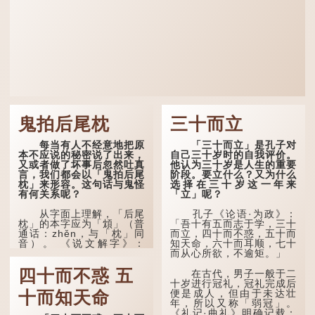
鬼拍后尾枕
三十而立
每当有人不经意地把原
「三十而立」是孔子对
本不应说的秘密说了出来，
自己三十岁时的自我评价。
又或者做了坏事后忽然吐真
他认为三十岁是人生的重要
言，我们都会以「鬼拍后尾
阶段。要立什么？又为什么
枕」来形容。这句话与鬼怪
选择在三十岁这一年来
有何关系呢？
「立」呢？
从字面上理解，「后尾
孔子《论语·为政》：
枕」的本字应为「䪴」（普
「吾十有五而志于学，三十
通话：zhěn，与「枕」同
而立，四十而不惑，五十而
音）。 《说文解字》：
知天命，六十而耳顺，七十
「䪴，项枕也。」意思是头
而从心所欲，不逾矩。」
后部与枕头接触的地方。
四十而不惑 五
在古代，男子一般于二
民间流传有一种说法，
十岁进行冠礼，冠礼完成后
人会将一些不欲为人所知的
便是成人，但由于未达壮
十而知天命
记忆藏于颈后之处。如果忽
年，所以又称「弱冠」。
然吐真言，就好像被不明东
《礼记·曲礼》明确记载：