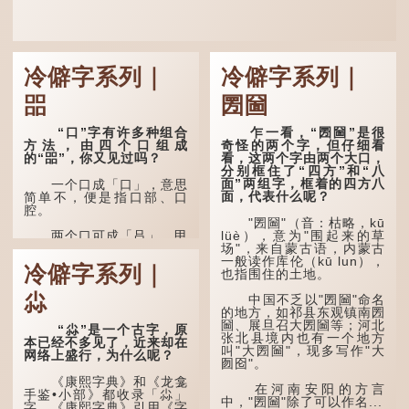
冷僻字系列｜
冷僻字系列｜
㗊
圐圙
“口”字有许多种组合
乍一看，“圐圙”是很
方法，由四个口组成
奇怪的两个字，但仔细看
的“㗊”，你又见过吗？
看，这两个字由两个大口，
分别框住了“四方”和“八
面”两组字，框着的四方八
一个口成「口」，意思
面，代表什么呢？
简单不，便是指口部、口
腔。
"圐圙"（音：枯略，kū
lüè），意为"围起来的草
两个口可成「吕」，甲
场"，来自蒙古语，内蒙古
骨文字形，象脊骨形，本义
一般读作库伦（kū lun），
是指脊椎骨，中间有一条竖
冷僻字系列｜
也指围住的土地。
线把脊椎段串联起来。现代
通用为姓氏。两个口也可以
尛
写成「吅」（音：喧），古
中国不乏以"圐圙"命名
同「喧」，大声呼叫的意
的地方，如祁县东观镇南圐
思。
圙、展旦召大圐圙等；河北
“尛”是一个古字，原
张北县境内也有一个地方
本已经不多见了，近来却在
叫"大圐圙"，现多写作"大
三个口为「品」，这个
网络上盛行，为什么呢？
囫囵"。
字用法最为普遍。始见于商
代甲骨文，古字形从三口，
《康熙字典》和《龙龛
表示众多...
在河南安阳的方言
手鉴•小部》都收录「尛」
中，"圐圙"除了可以作名...
字，《康熙字典》引用《字