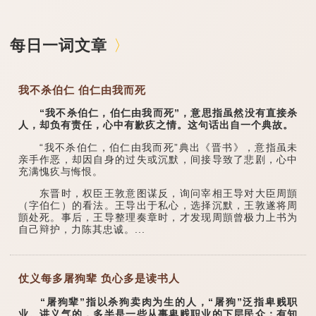
每日一词文章
我不杀伯仁 伯仁由我而死
“我不杀伯仁，伯仁由我而死”，意思指虽然没有直接杀
人，却负有责任，心中有歉疚之情。这句话出自一个典故。
“我不杀伯仁，伯仁由我而死”典出《晋书》，意指虽未
亲手作恶，却因自身的过失或沉默，间接导致了悲剧，心中
充满愧疚与悔恨。
东晋时，权臣王敦意图谋反，询问宰相王导对大臣周顗
（字伯仁）的看法。王导出于私心，选择沉默，王敦遂将周
顗处死。事后，王导整理奏章时，才发现周顗曾极力上书为
自己辩护，力陈其忠诚。...
仗义每多屠狗辈 负心多是读书人
“屠狗辈”指以杀狗卖肉为生的人，“屠狗”泛指卑贱职
业。讲义气的，多半是一些从事卑贱职业的下层民众；有知