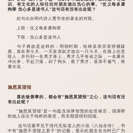
识、有文化的人却往往对朋友做出负心的事。“仗义每多屠
狗辈 负心多是读书人”这句话有没有出处呢？
此句出自明代诗人曹学佺的著名的对联。
上联：仗义每多屠狗辈
下联：负心多是读书人
句子典故是这样的：明朝时期，桂林皇亲宗室骄横跋
扈，喜欢养斗犬。一天皇亲奴才放出一只斗犬，在路上任意
咬人，并扑到一名秀才身上，秀才几乎丧命之际，一名屠夫
冲出来，手起刀落，剁了狗头，救了秀才。皇亲不服气，将
屠夫送...
施恩莫望报
喜欢做善事的，都会有"施恩莫望报"之心，这句话有没
有出处呢？
"施恩莫望报"是一句蕴含深厚智慧的处世格言，强调帮
助他人应出于纯粹的善意，而非期望得到回报。
这句话最早见于清代无垢道人的小说《八仙全传》，书
中有"施恩不望报之君子"的记载，显示此观念在当时已广为