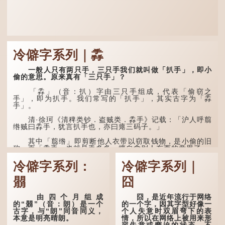
冷僻字系列｜掱
一般人只有两只手，三只手我们就叫做「扒手」，即小
偷的意思。原来真有「三只手」？
「掱」（音：扒）字由三只手组成，代表「偷窃之
手」，即为扒手。我们常写的「扒手」，其实古字为「掱
手」。
清·徐珂《清稗类钞．盗贼类．掱手》记载：「沪人呼翦
绺贼曰掱手，犹言扒手也，亦曰瘪三码子。」
其中「翦绺」即剪断他人衣带以窃取钱物，是小偷的旧
称。而「掱手」也就是手多多，擅自拿别人东西的意思了...
冷僻字系列：
冷僻字系列｜
朤
囧
由四个月组成
囧，是近年流行于网络
的“朤”（音：朗）是一个
的一个字，因其字型好像一
古字，与“朗”同音同义，
个人失意时双眉弯下的表
本意是明亮晴朗。
情，所以在网络上被用来形