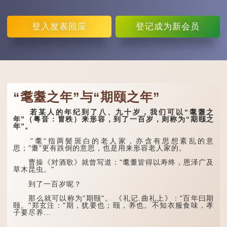
登入
发表回应
登记
成为新会员
“耄耋之年”与“期颐之年”
若某人的年纪到了八、九十岁，我们可以“耄耋之
年”（粤音：冒秩）来形容，到了一百岁，则称为“期颐之
年”。
"耄"指两鬓斑白的老人家，亦含有思想紊乱的意
思；"耋"更有跌倒的意思，也是用来形容老人家的。
曹操《对酒歌》就曾写道："耄耋皆得以寿终，恩泽广及
草木昆虫。"
到了一百岁呢？
那么就可以称为"期颐"。 《礼记.曲礼上》："百年曰期
颐。"郑玄注："期，犹要也；颐，养也。不知衣服食味，孝
子要尽养...