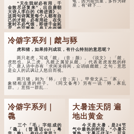
龟，因为能负重，多作为碑
"天生我材必有用，千
笔大数目了。...
座，有“碑下...
金散尽还复来"，出自唐朝
大诗人李白的《将进酒》。
这两句诗寓意每个人都有自
己的才能，必有用处，在失
意时不必气馁，即使千金耗
尽，也可重来，是人生低潮
时激励向上的名句。
冷僻字系列｜虤与豩
原诗写道："人生得意
须尽欢，莫使金樽空对月。
虎和猪，如果排列成双，有什么特别的意思呢？
天生我材必有用，千金散尽
还复来。烹羊宰牛且为乐，
会须一饮三百杯。" 意思是
两只老虎，写成「虤」（音：颜）。 《说文》：「虤，
说：上天给了我才能，必然
虎怒也。从二虎。凡虤之属皆从虤。」代表老虎发怒的样
有用到的地方；即使千金散
子。唐人诗中亦有「求闲未得闲，众诮瞋虤虤」之句，意思
去，也终会重新得到。
是众人的讥讽让人怒目而视。
李白作此诗时，大约是
两只猪，则为「豩」（音：宾）。甲骨文从二「豕」，
天宝十一年。当时他已被唐
象猪相追逐的样子。 《同文备考》另有一说「豩，豕乱
玄宗赐金放还约八年，这期
群。」意指一群乱...
间经常与朋友游山玩水，部
分诗作显露出怀...
冷僻字系列｜
大暑连天阴 遍
毳
地出黄金
三个「毛」字组成的
今天是大暑，是24节
「毳」（普通话cuì，粤
气中最热的时段。“小暑不
音：脆），有什么意思？
算热，大暑正伏天”，可见