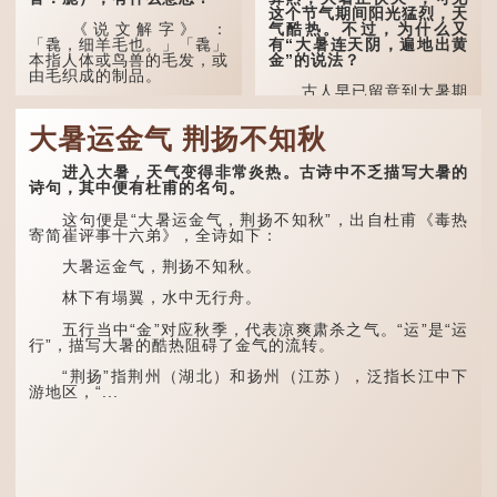
这个节气期间阳光猛烈，天
气酷热。不过，为什么又
《说文解字》 ：
有“大暑连天阴，遍地出黄
「毳，细羊毛也。」「毳」
金”的说法？
本指人体或鸟兽的毛发，或
由毛织成的制品。
古人早已留意到大暑期
间的气候规律。 《逸周书·
人体表面，例如手臂等
时训解》记载：「大暑之
部位生长的细毛，也叫
大暑运金气 荆扬不知秋
日，腐草化为萤。又五日，
「毳」，又叫「寒毛」、
土润溽暑。又五日，大雨时
「汗毛」。
行。」意思是说，大暑时节
进入大暑，天气变得非常炎热。古诗中不乏描写大暑的
萤火虫出生，土地湿热，常
医学上，「毳毛」是一
诗句，其中便有杜甫的名句。
有大雨出现。
个专有名词。它指人类在儿
童时期长出的一种细小、不
这句便是“大暑运金气，荆扬不知秋”，出自杜甫《毒热
这段时期的雨水，对农
易注意到却又几乎遍布全身
寄简崔评事十六弟》，全诗如下：
作物尤其重要。三伏天酷热
的毛发。毳毛的密度因人而
难耐，农作物不能缺水。若
异，其长度则通常不会...
大暑运金气，荆扬不知秋。
连续几天降雨，泥土得以湿
润；雨过天晴后，烈日高
林下有塌翼，水中无行舟。
照...
五行当中“金”对应秋季，代表凉爽肃杀之气。“运”是“运
行”，描写大暑的酷热阻碍了金气的流转。
“荆扬”指荆州（湖北）和扬州（江苏），泛指长江中下
游地区，“...