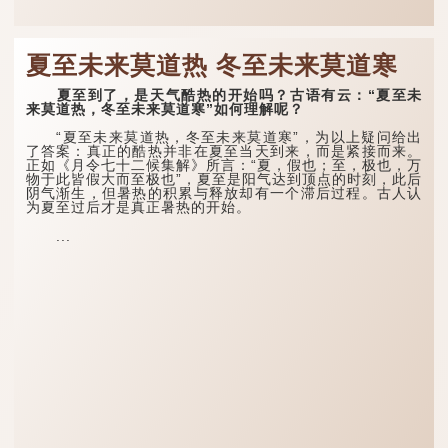
夏至未来莫道热 冬至未来莫道寒
夏至到了，是天气酷热的开始吗？古语有云：“夏至未
来莫道热，冬至未来莫道寒”如何理解呢？
“夏至未来莫道热，冬至未来莫道寒”，为以上疑问给出
了答案：真正的酷热并非在夏至当天到来，而是紧接而来。
正如《月令七十二候集解》所言：“夏，假也；至，极也，万
物于此皆假大而至极也”，夏至是阳气达到顶点的时刻，此后
阴气渐生，但暑热的积累与释放却有一个滞后过程。古人认
为夏至过后才是真正暑热的开始。
...