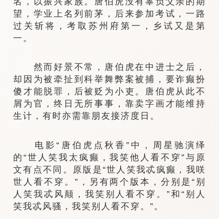
名，以振兴家族。唐伯虎没有辜负父亲的期
望，学业上名列前茅，后来参加考试，一路
过关斩将，考取苏州府第一，乡试又是第
一。
然而好景不常，唐伯虎在中进士之后，
却因为被牵扯到科举舞弊案被捕，要诈癫扮
傻才能脱罪，后被贬为小吏。唐伯虎从此不
屑为官，终日无所事事，靠卖字画才能维持
生计，有时亦需靠朋友接济度日。
电影“唐伯虎点秋香”中，周星驰演绎
的“世人笑我太疯癫，我笑他人看不穿”与原
文有点不同。原版是“世人笑我忒疯癫，我咲
世人看不穿。”，另有两个版本，分别是“别
人笑我忒风颠，我笑别人看不穿。”和“别人
笑我忒风骚，我笑别人看不穿。”。