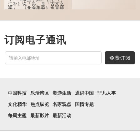
汇补》说「尛」是「古文么
字」，《龙龛手鉴》也直接
写道：「尛，同『么』。」
「么」在古文中常表示
「微小」的意思，也可用作
疑问词，如「干么」。既然
「尛」等同于「么」，那么
订阅电子通讯
它的意思也一样，也是「微
小、细小」的意思。
有台湾网友将「...
免费订阅
中国科技
乐活湾区
潮游生活
通识中国
非凡人事
文化精华
焦点纵览
名家观点
国情专题
每周主题
最新影片
最新活动