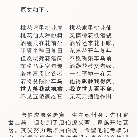
原文如下：
桃花坞里桃花庵，桃花庵里桃花仙。
桃花仙人种桃树，又摘桃花换酒钱。
酒醒只在花前坐，酒醉还来花下眠。
半醒半醉日复日，花落花开年复年。
但愿老死花酒间，不愿鞠躬车马前。
车尘马足富者趣，酒盏花枝贫者缘。
若将富贵比贫者，一在平地一在天。
若将贫贱比车马，他得驱驰我得闲。
世人笑我忒疯癫，我咲世人看不穿。
不见五陵豪杰墓，无花无酒锄作田。
唐伯虎原名唐寅，生在苏州府，先祖家
世显赫，但是到了唐伯虎父辈，家族开始衰
落。其父努力栽培唐伯虎，希望他能考取功