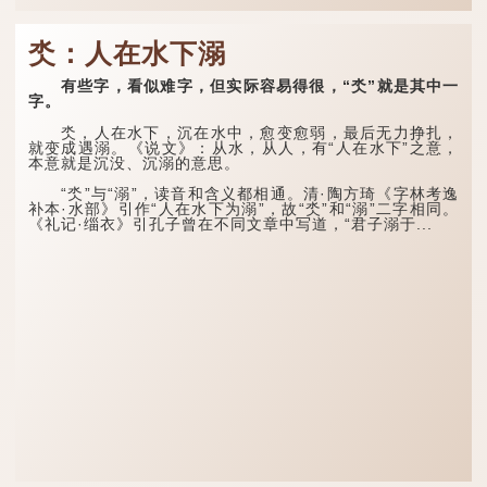
氼：人在水下溺
有些字，看似难字，但实际容易得很，“氼”就是其中一
字。
氼，人在水下，沉在水中，愈变愈弱，最后无力挣扎，
就变成遇溺。《说文》：从水，从人，有“人在水下”之意，
本意就是沉没、沉溺的意思。
“氼”与“溺”，读音和含义都相通。清·陶方琦《字林考逸
补本·水部》引作“人在水下为溺”，故“氼”和“溺”二字相同。
《礼记·缁衣》引孔子曾在不同文章中写道，“君子溺于...