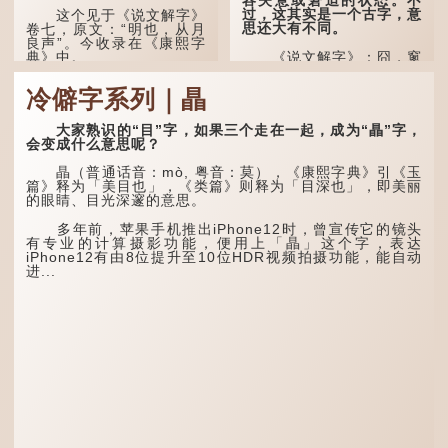
容失意或窘迫的状态。不
过，这其实是一个古字，意
这个见于《说文解字》
思还大有不同。
卷七，原文：“明也，从月
良声”。今收录在《康熙字
典》中。
《说文解字》：囧，窻
牖丽廔闿明。象形。囧，本
义是透光通明的窗户，跟
这个字，用法颇多。
冷僻字系列｜瞐
「囱」一样都是「窗」的象
形字。甲骨文中又用作地
“朤朤干坤，舍我其
名，古书中的「黍于囧」表
谁。”干坤是《周易》中的
大家熟识的“目”字，如果三个走在一起，成为“瞐”字，
示在囧地种黍。
两个卦名，这里指天地、宇
会变成什么意思呢？
宙等，形容政治清明，天下
这个古字十分少用，直
太平！
瞐（普通话音：mò, 粤音：莫），《康熙字典》引《玉
至21世纪，网络上开始流
篇》释为「美目也」，《类篇》则释为「目深也」，即美丽
行表情符号，这个字也被网
“天空朤朤，任鸟儿高
的眼睛、目光深邃的意思。
民当做表情符号来用。
飞。”也是指天清气明，鸟
儿可高飞。
多年前，苹果手机推出iPhone12时，曾宣传它的镜头
囧字的「八」像一对委
有专业的计算摄影功能，便用上「瞐」这个字，表达
屈的八字眉模样，「口」像
“朤朤脆脆”就是形容办
iPhone12有由8位提升至10位HDR视频拍摄功能，能自动
惊讶、...
事爽快干脆。我...
进...