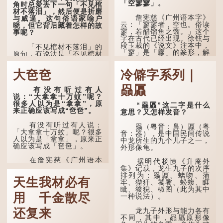
「空寥寥」。
角时总爱丢下一句「不见棺
材不落泪」，然后便是折磨
詹宪慈《广州语本字》
与威逼。这句俗语家喻户
云：「寥寥者，空也。俗读
晓，但它背后藏着怎样的故
寥，若醋馏鱼之馏。」这个
事呢？
字在古代已经出现。徐铉与
段玉裁的《说文》注本中，
「不见棺材不落泪」的
「寥」是「廫」的篆形，解
原句，有说法是「不见棺材
作空渺、空虚。如《列仙传
不下泪」或「不见亲棺不下
·安期先生》载琊阜老人故
泪」，出自明朝兰陵笑笑生
大夿夿
冷僻字系列｜
事，以「寥寥安期，虚质高
所著的《金瓶梅词话》第九
清」形容空虚无所事事。
十八回。原意是指人未亲眼
赑屭
见到亲人棺木，便不会真正
有没有听过有人
唐代《艺文类聚》引晋
感到悲伤；后来引申为比喻
说：“大拿拿十万蚊”呢？
孙绰《表哀诗》：「寥寥空
人执迷不悟，不到彻底失
很多人以为是“拿拿”，原
“赑屭”这二字是什么
堂，寂寂响户」...
败，便不肯罢休。
来正确应该写成“夿夿”。
意思？又怎样发音？
许多人对这上半句耳熟
有没有听过有人说：
赑（粤音：鼻）屭（粤
能详，但它其实还有下半句
「大拿拿十万蚊」呢？很多
音：器），是中国民间传说
——「不到黄河心不死」...
人以为是「拿拿」，原来正
中龙所生的九个儿子之一，
确应该写成「夿夿」。
外形像龟。
在詹宪慈《广州语本
据明代杨慎《升庵外
字》：「夿夿者，形容物之
集》记载，龙生九子的次序
大也。俗读夿，若拿……常
排列为：赑屭、螭吻、蒲
天生我材必有
语有曰『一个银钱大夿
牢、狴犴、饕餮、蚣蝮、睚
夿』。」
眦、狻猊、椒图（此为其中
用 千金散尽
一种说法）。
「夿」形​​容大，「一个
银钱大夿夿」，就形容金钱
龙九子外形与能力各有
还复来
数量之大了。 「大夿夿十
不同，其中，赑屭原形像
万蚊」，就是说十万元是一