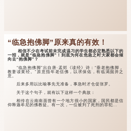
“临急抱佛脚”原来真的有效！
相信不少在考试前未完成温习的学生都必定熟悉以下的
一招，就是“临急抱佛脚”！到底为何在危急之时大家都会倾
向去“抱佛脚”？
“临急抱佛脚”出自唐·孟郊《读经》诗：“垂老抱佛脚，
教妻读黄经。”原意指年老信佛，以求保佑，有临渴掘井之
意。
后来多用以比喻事先无准备，事急时才仓促张罗。
关于这个句子，就有以下这样一个典故：
相传在云南南面曾有一个地方很小的国家，国民都是信
仰释迦牟尼的佛教徒。有一次，一位被判了死刑的罪犯...