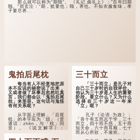
那么就可以称为"期颐"。 《礼记.曲礼上》："百年曰期
颐。"郑玄注："期，犹要也；颐，养也。不知衣服食味，孝
子要尽养...
鬼拍后尾枕
三十而立
每当有人不经意地把原
「三十而立」是孔子对
本不应说的秘密说了出来，
自己三十岁时的自我评价。
又或者做了坏事后忽然吐真
他认为三十岁是人生的重要
言，我们都会以「鬼拍后尾
阶段。要立什么？又为什么
枕」来形容。这句话与鬼怪
选择在三十岁这一年来
有何关系呢？
「立」呢？
从字面上理解，「后尾
孔子《论语·为政》：
枕」的本字应为「䪴」（普
「吾十有五而志于学，三十
通话：zhěn，与「枕」同
而立，四十而不惑，五十而
音）。 《说文解字》：
知天命，六十而耳顺，七十
「䪴，项枕也。」意思是头
而从心所欲，不逾矩。」
后部与枕头接触的地方。