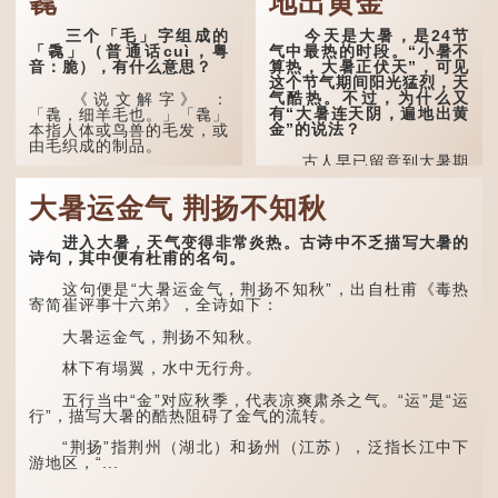
毳
地出黄金
三个「毛」字组成的
今天是大暑，是24节
「毳」（普通话cuì，粤
气中最热的时段。“小暑不
音：脆），有什么意思？
算热，大暑正伏天”，可见
这个节气期间阳光猛烈，天
气酷热。不过，为什么又
《说文解字》 ：
有“大暑连天阴，遍地出黄
「毳，细羊毛也。」「毳」
金”的说法？
本指人体或鸟兽的毛发，或
由毛织成的制品。
古人早已留意到大暑期
间的气候规律。 《逸周书·
人体表面，例如手臂等
时训解》记载：「大暑之
部位生长的细毛，也叫
大暑运金气 荆扬不知秋
日，腐草化为萤。又五日，
「毳」，又叫「寒毛」、
土润溽暑。又五日，大雨时
「汗毛」。
行。」意思是说，大暑时节
进入大暑，天气变得非常炎热。古诗中不乏描写大暑的
萤火虫出生，土地湿热，常
医学上，「毳毛」是一
诗句，其中便有杜甫的名句。
有大雨出现。
个专有名词。它指人类在儿
童时期长出的一种细小、不
这句便是“大暑运金气，荆扬不知秋”，出自杜甫《毒热
这段时期的雨水，对农
易注意到却又几乎遍布全身
寄简崔评事十六弟》，全诗如下：
作物尤其重要。三伏天酷热
的毛发。毳毛的密度因人而
难耐，农作物不能缺水。若
异，其长度则通常不会...
大暑运金气，荆扬不知秋。
连续几天降雨，泥土得以湿
润；雨过天晴后，烈日高
林下有塌翼，水中无行舟。
照...
五行当中“金”对应秋季，代表凉爽肃杀之气。“运”是“运
行”，描写大暑的酷热阻碍了金气的流转。
“荆扬”指荆州（湖北）和扬州（江苏），泛指长江中下
游地区，“...