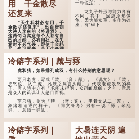
用 千金散尽
一种说法）。
「夿」形​​容大，「一个
银钱大夿夿」，就形容金钱
龙九子外形与能力各有
还复来
数量之大了。 「大夿夿十
不同，其中，赑屭原形像
万蚊」，就是说十万元是一
龟，因为能负重，多作为碑
"天生我材必有用，千
笔大数目了。...
座，有“碑下...
金散尽还复来"，出自唐朝
大诗人李白的《将进酒》。
这两句诗寓意每个人都有自
己的才能，必有用处，在失
意时不必气馁，即使千金耗
尽，也可重来，是人生低潮
时激励向上的名句。
冷僻字系列｜虤与豩
原诗写道："人生得意
须尽欢，莫使金樽空对月。
虎和猪，如果排列成双，有什么特别的意思呢？
天生我材必有用，千金散尽
还复来。烹羊宰牛且为乐，
会须一饮三百杯。" 意思是
两只老虎，写成「虤」（音：颜）。 《说文》：「虤，
说：上天给了我才能，必然
虎怒也。从二虎。凡虤之属皆从虤。」代表老虎发怒的样
有用到的地方；即使千金散
子。唐人诗中亦有「求闲未得闲，众诮瞋虤虤」之句，意思
去，也终会重新得到。
是众人的讥讽让人怒目而视。
李白作此诗时，大约是
两只猪，则为「豩」（音：宾）。甲骨文从二「豕」，
天宝十一年。当时他已被唐
象猪相追逐的样子。 《同文备考》另有一说「豩，豕乱
玄宗赐金放还约八年，这期
群。」意指一群乱...
间经常与朋友游山玩水，部
分诗作显露出怀...
冷僻字系列｜
大暑连天阴 遍