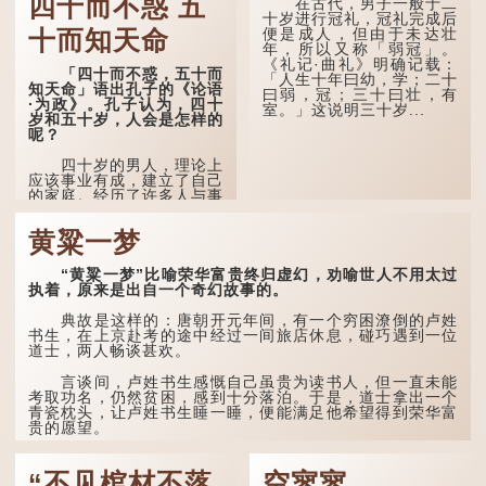
四十而不惑 五
在古代，男子一般于二
民间流传有一种说法，
十岁进行冠礼，冠礼完成后
人会将一些不欲为人所知的
便是成人，但由于未达壮
十而知天命
记忆藏于颈后之处。如果忽
年，所以又称「弱冠」。
然吐真言，就好像被不明东
《礼记·曲礼》明确记载：
「四十而不惑，五十而
西（如鬼魂）在后脑拍了一
「人生十年曰幼，学；二十
知天命」语出孔子的《论语
下，藏在脑中的秘密便脱口
曰弱，冠；三十曰壮，有
·为政》。孔子认为，四十
而出。
室。」这说明三十岁...
岁和五十岁，人会是怎样的
呢？
因此...
四十岁的男人，理论上
应该事业有成，建立了自己
的家庭。经历了许多人与事
之后，对事物有了自己的判
断能力，不会轻易为表象所
黄粱一梦
迷惑。
孔子在《论语·子罕》
“黄粱一梦”比喻荣华富贵终归虚幻，劝喻世人不用太过
也说：「知者不惑，仁者不
执着，原来是出自一个奇幻故事的。
忧，勇者不惧。」「知」与
智慧的「智」相通，四十岁
典故是这样的：唐朝开元年间，有一个穷困潦倒的卢姓
的男人应已累积足够智慧，
书生，在上京赴考的途中经过一间旅店休息，碰巧遇到一位
不再对自己的人生感到困
道士，两人畅谈甚欢。
惑、忧虑与恐惧。
言谈间，卢姓书生感慨自己虽贵为读书人，但一直未能
到了五十岁，...
考取功名，仍然贫困，感到十分落泊。于是，道士拿出一个
青瓷枕头，让卢姓书生睡一睡，便能满足他希望得到荣华富
贵的愿望。
这时，...
“不见棺材不落
空寥寥