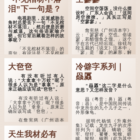
泪”下一句是？
空间空荡荡，没什么摆
设时，广东人会说：「这间
房空撩撩。」其实正写是
电视剧里，反派威胁主
「空寥寥」。
角时总爱丢下一句「不见棺
材不落泪」，然后便是折磨
詹宪慈《广州语本字》
与威逼。这句俗语家喻户
云：「寥寥者，空也。俗读
晓，但它背后藏着怎样的故
寥，若醋馏鱼之馏。」这个
事呢？
字在古代已经出现。徐铉与
段玉裁的《说文》注本中，
「不见棺材不落泪」的
「寥」是「廫」的篆形，解
原句，有说法是「不见棺材
作空渺、空虚。如《列仙传
不下泪」或「不见亲棺不下
·安期先生》载琊阜老人故
泪」，出自明朝兰陵笑笑生
大夿夿
冷僻字系列｜
事，以「寥寥安期，虚质高
所著的《金瓶梅词话》第九
清」形容空虚无所事事。
十八回。原意是指人未亲眼
赑屭
见到亲人棺木，便不会真正
有没有听过有人
唐代《艺文类聚》引晋
感到悲伤；后来引申为比喻
说：“大拿拿十万蚊”呢？
孙绰《表哀诗》：「寥寥空
人执迷不悟，不到彻底失
很多人以为是“拿拿”，原
“赑屭”这二字是什么
堂，寂寂响户」...
败，便不肯罢休。
来正确应该写成“夿夿”。
意思？又怎样发音？
许多人对这上半句耳熟
有没有听过有人说：
赑（粤音：鼻）屭（粤
能详，但它其实还有下半句
「大拿拿十万蚊」呢？很多
音：器），是中国民间传说
——「不到黄河心不死」...
人以为是「拿拿」，原来正
中龙所生的九个儿子之一，
确应该写成「夿夿」。
外形像龟。
在詹宪慈《广州语本
据明代杨慎《升庵外
字》：「夿夿者，形容物之
集》记载，龙生九子的次序
大也。俗读夿，若拿……常
排列为：赑屭、螭吻、蒲
天生我材必有
语有曰『一个银钱大夿
牢、狴犴、饕餮、蚣蝮、睚
夿』。」
眦、狻猊、椒图（此为其中