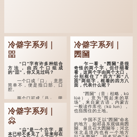
冷僻字系列｜
冷僻字系列｜
㗊
圐圙
“口”字有许多种组合
乍一看，“圐圙”是很
方法，由四个口组成
奇怪的两个字，但仔细看
的“㗊”，你又见过吗？
看，这两个字由两个大口，
分别框住了“四方”和“八
面”两组字，框着的四方八
一个口成「口」，意思
面，代表什么呢？
简单不，便是指口部、口
腔。
"圐圙"（音：枯略，kū
lüè），意为"围起来的草
两个口可成「吕」，甲
场"，来自蒙古语，内蒙古
骨文字形，象脊骨形，本义
一般读作库伦（kū lun），
是指脊椎骨，中间有一条竖
冷僻字系列｜
也指围住的土地。
线把脊椎段串联起来。现代
通用为姓氏。两个口也可以
尛
写成「吅」（音：喧），古
中国不乏以"圐圙"命名
同「喧」，大声呼叫的意
的地方，如祁县东观镇南圐
思。
圙、展旦召大圐圙等；河北
“尛”是一个古字，原
张北县境内也有一个地方
本已经不多见了，近来却在
叫"大圐圙"，现多写作"大
三个口为「品」，这个