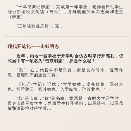
“一年视离经辨志”，完成第一年学业，老师会评估学生
能否断读经文句读（离经），并辨明他的学习志向和态度
（辨志）。
“三年视敬业乐群”，完...
现代开笔礼——击鼓明志
近年，内地一些学校于开学时会仿古时举行开笔礼，仪
式当中有一项名为“击鼓明志”，那是什么呢？
“鼓”，在古代官学不是乐器，而是发布号令、规范作
息、管理秩序的重要工具。
《礼记·学记》记载：“大学始教，皮弁祭菜，示敬道
也。宵雅肄三，官其始也。入学鼓箧，孙其业也。”
“鼓”是击鼓，“箧”是书箱。意思是：古时大学开学时，
官吏击鼓召集学生，然后学生打开书箱，出示经书，以示恭
敬和谦逊地对待学业...