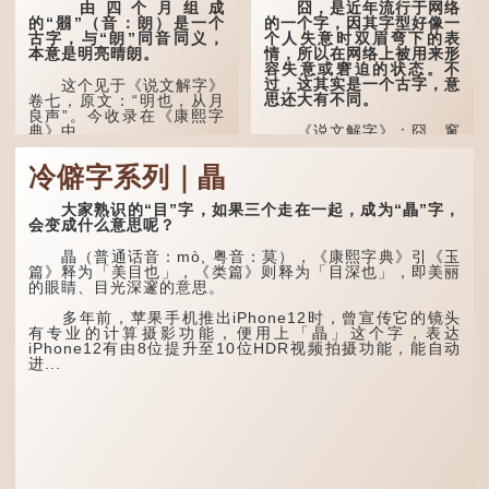
由四个月组成
囧，是近年流行于网络
的“朤”（音：朗）是一个
的一个字，因其字型好像一
古字，与“朗”同音同义，
个人失意时双眉弯下的表
本意是明亮晴朗。
情，所以在网络上被用来形
容失意或窘迫的状态。不
过，这其实是一个古字，意
这个见于《说文解字》
思还大有不同。
卷七，原文：“明也，从月
良声”。今收录在《康熙字
典》中。
《说文解字》：囧，窻
牖丽廔闿明。象形。囧，本
义是透光通明的窗户，跟
这个字，用法颇多。
冷僻字系列｜瞐
「囱」一样都是「窗」的象
形字。甲骨文中又用作地
“朤朤干坤，舍我其
名，古书中的「黍于囧」表
谁。”干坤是《周易》中的
大家熟识的“目”字，如果三个走在一起，成为“瞐”字，
示在囧地种黍。
两个卦名，这里指天地、宇
会变成什么意思呢？
宙等，形容政治清明，天下
这个古字十分少用，直
太平！
瞐（普通话音：mò, 粤音：莫），《康熙字典》引《玉
至21世纪，网络上开始流
篇》释为「美目也」，《类篇》则释为「目深也」，即美丽
行表情符号，这个字也被网
“天空朤朤，任鸟儿高
的眼睛、目光深邃的意思。
民当做表情符号来用。
飞。”也是指天清气明，鸟
儿可高飞。
多年前，苹果手机推出iPhone12时，曾宣传它的镜头
囧字的「八」像一对委
有专业的计算摄影功能，便用上「瞐」这个字，表达
屈的八字眉模样，「口」像
“朤朤脆脆”就是形容办
iPhone12有由8位提升至10位HDR视频拍摄功能，能自动
惊讶、...
事爽快干脆。我...
进...