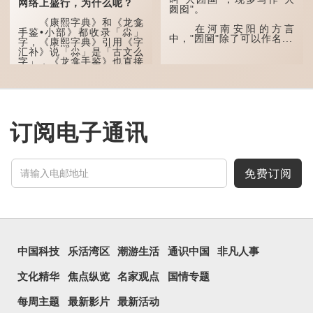
网络上盛行，为什么呢？
囫囵"。
字用法最为普遍。始见于商
代甲骨文，古字形从三口，
《康熙字典》和《龙龛
表示众多...
在河南安阳的方言
手鉴•小部》都收录「尛」
中，"圐圙"除了可以作名...
字，《康熙字典》引用《字
汇补》说「尛」是「古文么
字」，《龙龛手鉴》也直接
写道：「尛，同『么』。」
「么」在古文中常表示
「微小」的意思，也可用作
疑问词，如「干么」。既然
「尛」等同于「么」，那么
订阅电子通讯
它的意思也一样，也是「微
小、细小」的意思。
有台湾网友将「...
免费订阅
中国科技
乐活湾区
潮游生活
通识中国
非凡人事
文化精华
焦点纵览
名家观点
国情专题
每周主题
最新影片
最新活动