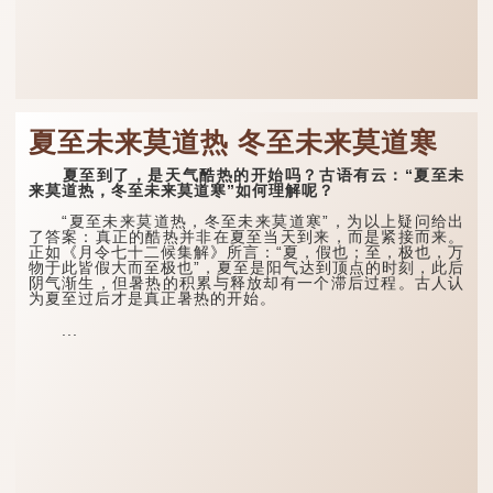
夏至未来莫道热 冬至未来莫道寒
夏至到了，是天气酷热的开始吗？古语有云：“夏至未
来莫道热，冬至未来莫道寒”如何理解呢？
“夏至未来莫道热，冬至未来莫道寒”，为以上疑问给出
了答案：真正的酷热并非在夏至当天到来，而是紧接而来。
正如《月令七十二候集解》所言：“夏，假也；至，极也，万
物于此皆假大而至极也”，夏至是阳气达到顶点的时刻，此后
阴气渐生，但暑热的积累与释放却有一个滞后过程。古人认
为夏至过后才是真正暑热的开始。
...