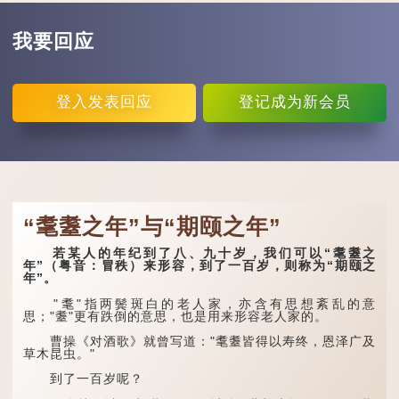
我要回应
登入
发表回应
登记
成为新会员
“耄耋之年”与“期颐之年”
若某人的年纪到了八、九十岁，我们可以“耄耋之
年”（粤音：冒秩）来形容，到了一百岁，则称为“期颐之
年”。
"耄"指两鬓斑白的老人家，亦含有思想紊乱的意
思；"耋"更有跌倒的意思，也是用来形容老人家的。
曹操《对酒歌》就曾写道："耄耋皆得以寿终，恩泽广及
草木昆虫。"
到了一百岁呢？