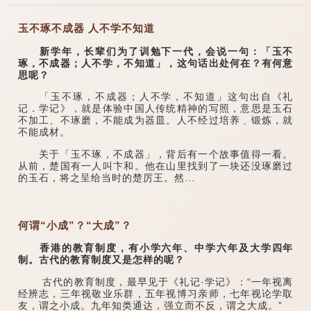
玉不琢不成器 人不学不知道
新学年，长辈们为了训勉下一代，会说一句：「玉不
琢，不成器；人不学，不知道」，这句话出处何在？有何意
思呢？
「玉不琢，不成器；人不学，不知道」这句出自《礼
记．学记》，就是体验中国人传统精神的写照，意思是玉石
不加工、不琢磨，不能成为器皿。人不经过培养﹑锻炼，就
不能成材。
关于「玉不琢，不成器」，背后有一个故事值得一看。
从前，楚国有一人叫卞和。他在山里找到了一块还没琢磨过
的玉石，将之呈给当时的楚厉王。然...
何谓“小成”？“大成”？
香港的教育制度，有小学六年、中学六年及大学四年
制。古代的教育制度又是怎样的呢？
古代的教育制度，最早见于《礼记·学记》：“一年视离
经辨志，三年视敬业乐群，五年视博习亲师，七年视论学取
友，谓之小成。九年知类通达，强立而不反，谓之大成。”