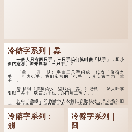
冷僻字系列｜掱
一般人只有两只手，三只手我们就叫做「扒手」，即小
偷的意思。原来真有「三只手」？
「掱」（音：扒）字由三只手组成，代表「偷窃之
手」，即为扒手。我们常写的「扒手」，其实古字为「掱
手」。
清·徐珂《清稗类钞．盗贼类．掱手》记载：「沪人呼翦
绺贼曰掱手，犹言扒手也，亦曰瘪三码子。」
其中「翦绺」即剪断他人衣带以窃取钱物，是小偷的旧
称。而「掱手」也就是手多多，擅自拿别人东西的意思了...
冷僻字系列：
冷僻字系列｜
朤
囧