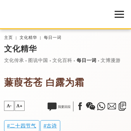
主页
文化精华
每日一词
文化精华
文化传承
图说中国
文化百科
每日一词
文博漫游
蒹葭苍苍 白露为霜
A-
A+
我要回应
二十四节气
古诗