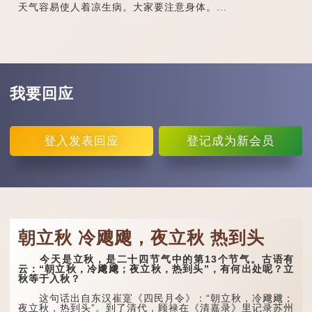
天气容易使人着凉生病。大家要注意身体。...
我要回应
登入
发表回应
登记
成为新会员
朝立秋 冷飕飕，夜立秋 热到头
今天是立秋，是二十四节气中的第13个节气。古语有
云：“朝立秋，冷飕飕；夜立秋，热到头”，有何出处呢？立
秋等于入秋？
这句话出自东汉崔寔《四民月令》：“朝立秋，冷飕飕；
夜立秋，热到头”。到了清代，顾禄在《清嘉录》里记录苏州