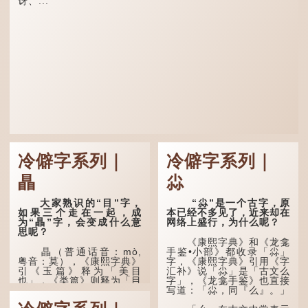
讶、...
冷僻字系列｜
冷僻字系列｜
瞐
尛
大家熟识的“目”字，
“尛”是一个古字，原
如果三个走在一起，成
本已经不多见了，近来却在
为“瞐”字，会变成什么意
网络上盛行，为什么呢？
思呢？
《康熙字典》和《龙龛
瞐（普通话音：mò,
手鉴•小部》都收录「尛」
粤音：莫），《康熙字典》
字，《康熙字典》引用《字
引《玉篇》释为「美目
汇补》说「尛」是「古文么
也」，《类篇》则释为「目
字」，《龙龛手鉴》也直接
深也」，即美丽的眼睛、目
写道：「尛，同『么』。」
光深邃的意思。