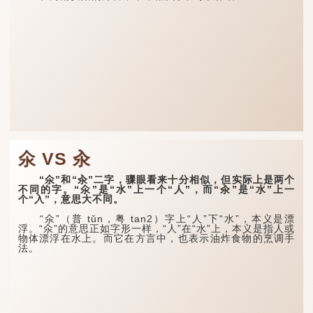
氽 VS 汆
“氽”和“汆”二字，骤眼看来十分相似，但实际上是两个
不同的字。“氽”是“水”上一个“人”，而“汆”是“水”上一
个“入”，意思大不同。
“氽”（普 tǔn，粤 tan2）字上“人”下“水”，本义是漂
浮。“氽”的意思正如字形一样，“人”在“水”上，本义是指人或
物体漂浮在水上。而它在方言中，也表示油炸食物的烹调手
法。