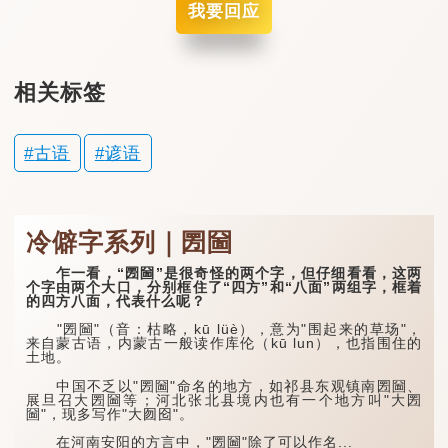
我要回应
相关标签
古语
谚语
冷僻字系列｜圐圙
乍一看，“圐圙”是很奇怪的两个字，但仔细看看，这两
个字由两个大口，分别框住了“四方”和“八面”两组字，框着
的四方八面，代表什么呢？
"圐圙"（音：枯略，kū lüè），意为"围起来的草场"，
来自蒙古语，内蒙古一般读作库伦（kū lun），也指围住的
土地。
中国不乏以"圐圙"命名的地方，如祁县东观镇南圐圙、
展旦召大圐圙等；河北张北县境内也有一个地方叫"大圐
圙"，现多写作"大囫囵"。
在河南安阳的方言中，"圐圙"除了可以作名...