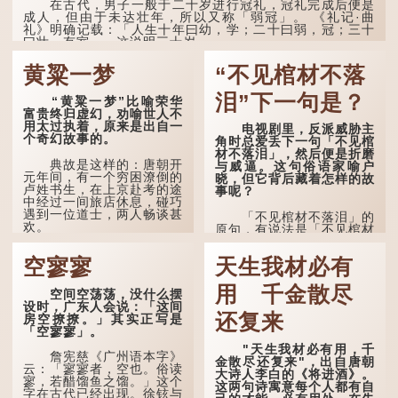
在古代，男子一般于二十岁进行冠礼，冠礼完成后便是
成人，但由于未达壮年，所以又称「弱冠」。 《礼记·曲
礼》明确记载：「人生十年曰幼，学；二十曰弱，冠；三十
曰壮，有室。」这说明三十岁...
黄粱一梦
“不见棺材不落
泪”下一句是？
“黄粱一梦”比喻荣华
富贵终归虚幻，劝喻世人不
用太过执着，原来是出自一
电视剧里，反派威胁主
个奇幻故事的。
角时总爱丢下一句「不见棺
材不落泪」，然后便是折磨
典故是这样的：唐朝开
与威逼。这句俗语家喻户
元年间，有一个穷困潦倒的
晓，但它背后藏着怎样的故
卢姓书生，在上京赴考的途
事呢？
中经过一间旅店休息，碰巧
遇到一位道士，两人畅谈甚
「不见棺材不落泪」的
欢。
原句，有说法是「不见棺材
不下泪」或「不见亲棺不下
言谈间，卢姓书生感慨
泪」，出自明朝兰陵笑笑生
空寥寥
天生我材必有
自己虽贵为读书人，但一直
所著的《金瓶梅词话》第九
未能考取功名，仍然贫困，
十八回。原意是指人未亲眼
感到十分落泊。于是，道士
用 千金散尽
见到亲人棺木，便不会真正
空间空荡荡，没什么摆
拿出一个青瓷枕头，让卢姓
感到悲伤；后来引申为比喻
设时，广东人会说：「这间
书生睡一睡，便能满足他希
人执迷不悟，不到彻底失
还复来
房空撩撩。」其实正写是
望得到荣华富贵的愿望。
败，便不肯罢休。
「空寥寥」。
"天生我材必有用，千
这时，...
许多人对这上半句耳熟
詹宪慈《广州语本字》
金散尽还复来"，出自唐朝
能详，但它其实还有下半句
云：「寥寥者，空也。俗读
大诗人李白的《将进酒》。
——「不到黄河心不死」...
寥，若醋馏鱼之馏。」这个
这两句诗寓意每个人都有自
字在古代已经出现。徐铉与