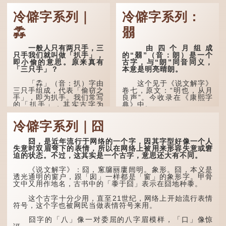
“荆扬”指荆州（湖北）和扬州（江苏），泛指长江中下
冷僻字系列｜
冷僻字系列：
游地区，“...
掱
朤
一般人只有两只手，三
由四个月组成
只手我们就叫做「扒手」，
的“朤”（音：朗）是一个
即小偷的意思。原来真有
古字，与“朗”同音同义，
「三只手」？
本意是明亮晴朗。
「掱」（音：扒）字由
这个见于《说文解字》
三只手组成，代表「偷窃之
卷七，原文：“明也，从月
手」，即为扒手。我们常写
良声”。今收录在《康熙字
的「扒手」，其实古字为
典》中。
「掱手」。
这个字，用法颇多。
冷僻字系列｜囧
清·徐珂《清稗类钞．
盗贼类．掱手》记载：「沪
“朤朤干坤，舍我其
人呼翦绺贼曰掱手，犹言扒
谁。”干坤是《周易》中的
囧，是近年流行于网络的一个字，因其字型好像一个人
手也，亦曰瘪三码子。」
两个卦名，这里指天地、宇
失意时双眉弯下的表情，所以在网络上被用来形容失意或窘
宙等，形容政治清明，天下
迫的状态。不过，这其实是一个古字，意思还大有不同。
其中「翦绺」即剪断他
太平！
人衣带以窃取钱物，是小偷
《说文解字》：囧，窻牖丽廔闿明。象形。囧，本义是
的旧称。而「掱手」也就是
“天空朤朤，任鸟儿高
透光通明的窗户，跟「囱」一样都是「窗」的象形字。甲骨
手多多，擅自拿别人东西的
飞。”也是指天清气明，鸟
文中又用作地名，古书中的「黍于囧」表示在囧地种黍。
意思了...
儿可高飞。
这个古字十分少用，直至21世纪，网络上开始流行表情
“朤朤脆脆”就是形容办
符号，这个字也被网民当做表情符号来用。
事爽快干脆。我...
囧字的「八」像一对委屈的八字眉模样，「口」像惊