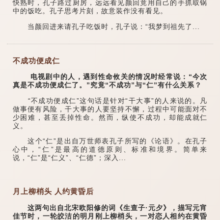
快熟时，孔子路过厨房，远远看见颜回竟用自己的手抓取锅
中的饭吃。孔子思考片刻，故意装作没有看见。
当颜回进来请孔子吃饭时，孔子说：“我梦到祖先了...
不成功便成仁
电视剧中的人，遇到性命攸关的情况时经常说：“今次
真是不成功便成仁了。”究竟“不成功”与“仁”有什么关系？
“不成功便成仁”这句话是针对“干大事”的人来说的。凡
做事便有风险，干大事的人要坚持不懈，过程中可能面对不
少困难，甚至丢掉性命。然而，纵使不成功，却能成就仁
义。
这个“仁”是出自万世师表孔子所写的《论语》。在孔子
心中，“仁”是最高的道德原则、标准和境界。简单来
说，“仁”是“仁义”、“仁德”；深入...
月上柳梢头 人约黄昏后
这两句出自北宋欧阳修的词《生查子·元夕》，描写元宵
佳节时，一轮皎洁的明月刚上柳梢头，一对恋人相约在黄昏