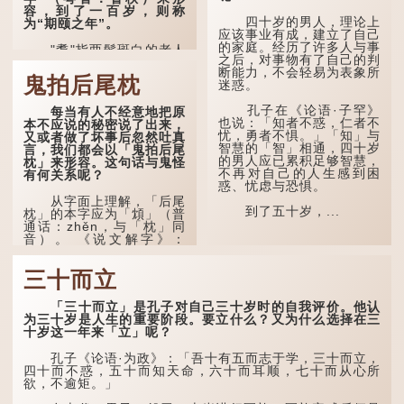
容，到了一百岁，则称
四十岁的男人，理论上
为“期颐之年”。
应该事业有成，建立了自己
的家庭。经历了许多人与事
"耄"指两鬓斑白的老人
之后，对事物有了自己的判
家，亦含有思想紊乱的意
断能力，不会轻易为表象所
思；"耋"更有跌倒的意思，
鬼拍后尾枕
迷惑。
也是用来形容老人家的。
孔子在《论语·子罕》
每当有人不经意地把原
曹操《对酒歌》就曾写
也说：「知者不惑，仁者不
本不应说的秘密说了出来，
道："耄耋皆得以寿终，恩
忧，勇者不惧。」「知」与
又或者做了坏事后忽然吐真
泽广及草木昆虫。"
智慧的「智」相通，四十岁
言，我们都会以「鬼拍后尾
的男人应已累积足够智慧，
枕」来形容。这句话与鬼怪
到了一百岁呢？
不再对自己的人生感到困
有何关系呢？
惑、忧虑与恐惧。
那么就可以称为"期
从字面上理解，「后尾
颐"。 《礼记.曲礼
到了五十岁，...
枕」的本字应为「䪴」（普
上》："百年曰期颐。"郑玄
通话：zhěn，与「枕」同
注："期，犹要也；颐，养
音）。 《说文解字》：
也。不知衣服食味，孝子要
「䪴，项枕也。」意思是头
尽养...
后部与枕头接触的地方。
三十而立
民间流传有一种说法，
人会将一些不欲为人所知的
「三十而立」是孔子对自己三十岁时的自我评价。他认
记忆藏于颈后之处。如果忽
为三十岁是人生的重要阶段。要立什么？又为什么选择在三
然吐真言，就好像被不明东
十岁这一年来「立」呢？
西（如鬼魂）在后脑拍了一
下，藏在脑中的秘密便脱口
孔子《论语·为政》：「吾十有五而志于学，三十而立，
而出。
四十而不惑，五十而知天命，六十而耳顺，七十而从心所
欲，不逾矩。」
因此...