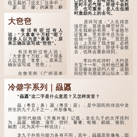
己的才能，必有用处，在失
段玉裁的《说文》注本中，
意时不必气馁，即使千金耗
「寥」是「廫」的篆形，解
尽，也可重来，是人生低潮
作空渺、空虚。如《列仙传
时激励向上的名句。
·安期先生》载琊阜老人故
大夿夿
事，以「寥寥安期，虚质高
原诗写道："人生得意
清」形容空虚无所事事。
须尽欢，莫使金樽空对月。
有没有听过有人
天生我材必有用，千金散尽
唐代《艺文类聚》引晋
说：“大拿拿十万蚊”呢？
还复来。烹羊宰牛且为乐，
孙绰《表哀诗》：「寥寥空
很多人以为是“拿拿”，原
会须一饮三百杯。" 意思是
堂，寂寂响户」...
来正确应该写成“夿夿”。
说：上天给了我才能，必然
有用到的地方；即使千金散
去，也终会重新得到。
有没有听过有人说：
「大拿拿十万蚊」呢？很多
人以为是「拿拿」，原来正
李白作此诗时，大约是
确应该写成「夿夿」。
天宝十一年。当时他已被唐
玄宗赐金放还约八年，这期
间经常与朋友游山玩水，部
在詹宪慈《广州语本
分诗作显露出怀...
字》：「夿夿者，形容物之
大也。俗读夿，若拿……常
冷僻字系列｜赑屭
语有曰『一个银钱大夿
夿』。」
“赑屭”这二字是什么意思？又怎样发音？
「夿」形​​容大，「一个
银钱大夿夿」，就形容金钱
赑（粤音：鼻）屭（粤音：器），是中国民间传说中龙
数量之大了。 「大夿夿十
所生的九个儿子之一，外形像龟。
万蚊」，就是说十万元是一
笔大数目了。...
据明代杨慎《升庵外集》记载，龙生九子的次序排列
为：赑屭、螭吻、蒲牢、狴犴、饕餮、蚣蝮、睚眦、狻猊、
椒图（此为其中一种说法）。
龙九子外形与能力各有不同，其中，赑屭原形像龟，因