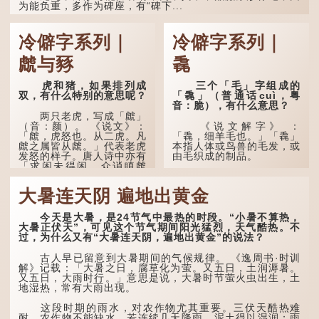
为能负重，多作为碑座，有“碑下...
冷僻字系列｜
冷僻字系列｜
虤与豩
毳
虎和猪，如果排列成
三个「毛」字组成的
双，有什么特别的意思呢？
「毳」（普通话cuì，粤
音：脆），有什么意思？
两只老虎，写成「虤」
（音：颜）。 《说文》：
《说文解字》 ：
「虤，虎怒也。从二虎。凡
「毳，细羊毛也。」「毳」
虤之属皆从虤。」代表老虎
本指人体或鸟兽的毛发，或
发怒的样子。唐人诗中亦有
由毛织成的制品。
「求闲未得闲，众诮瞋虤
虤」之句，意思是众人的讥
人体表面，例如手臂等
讽让人怒目而视。
部位生长的细毛，也叫
大暑连天阴 遍地出黄金
「毳」，又叫「寒毛」、
两只猪，则为「豩」
「汗毛」。
（音：宾）。甲骨文从二
今天是大暑，是24节气中最热的时段。“小暑不算热，
「豕」，象猪相追逐的样
医学上，「毳毛」是一
大暑正伏天”，可见这个节气期间阳光猛烈，天气酷热。不
子。 《同文备考》另有一
个专有名词。它指人类在儿
过，为什么又有“大暑连天阴，遍地出黄金”的说法？
说「豩，豕乱群。」意指一
童时期长出的一种细小、不
群乱...
易注意到却又几乎遍布全身
古人早已留意到大暑期间的气候规律。 《逸周书·时训
的毛发。毳毛的密度因人而
解》记载：「大暑之日，腐草化为萤。又五日，土润溽暑。
异，其长度则通常不会...
又五日，大雨时行。」意思是说，大暑时节萤火虫出生，土
地湿热，常有大雨出现。
这段时期的雨水，对农作物尤其重要。三伏天酷热难
耐，农作物不能缺水。若连续几天降雨，泥土得以湿润；雨