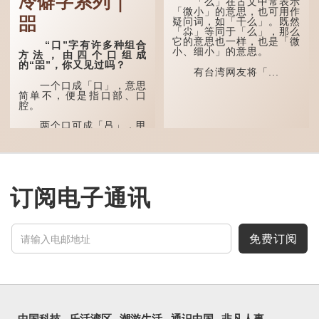
冷僻字系列｜
「么」在古文中常表示
多年前，苹果手机推出
「微小」的意思，也可用作
㗊
iPhone12时，曾宣传它的
疑问词，如「干么」。既然
镜头有专业的计算摄影功
「尛」等同于「么」，那么
能，便用上「瞐」这个字，
它的意思也一样，也是「微
“口”字有许多种组合
表达iPhone12有由8位提
小、细小」的意思。
方法，由四个口组成
升至10位HDR视频拍摄功
的“㗊”，你又见过吗？
能，能自动进...
有台湾网友将「...
一个口成「口」，意思
简单不，便是指口部、口
腔。
两个口可成「吕」，甲
骨文字形，象脊骨形，本义
是指脊椎骨，中间有一条竖
线把脊椎段串联起来。现代
通用为姓氏。两个口也可以
写成「吅」（音：喧），古
同「喧」，大声呼叫的意
订阅电子通讯
思。
三个口为「品」，这个
字用法最为普遍。始见于商
代甲骨文，古字形从三口，
免费订阅
表示众多...
中国科技
乐活湾区
潮游生活
通识中国
非凡人事