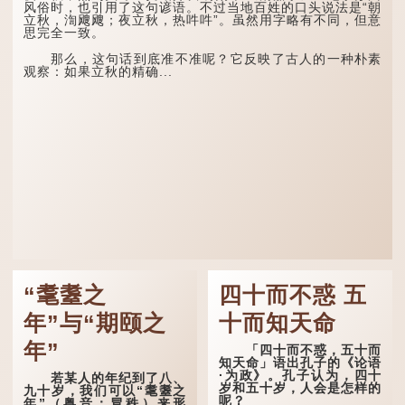
风俗时，也引用了这句谚语。不过当地百姓的口头说法是“朝
立秋，渹飕飕；夜立秋，热吽吽”。虽然用字略有不同，但意
思完全一致。
那么，这句话到底准不准呢？它反映了古人的一种朴素
观察：如果立秋的精确...
“耄耋之
四十而不惑 五
年”与“期颐之
十而知天命
年”
「四十而不惑，五十而
知天命」语出孔子的《论语
·为政》。孔子认为，四十
若某人的年纪到了八、
岁和五十岁，人会是怎样的
九十岁，我们可以“耄耋之
呢？
年”（粤音：冒秩）来形