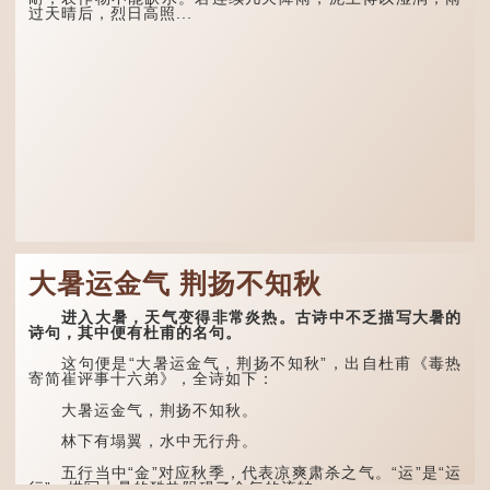
过天晴后，烈日高照...
大暑运金气 荆扬不知秋
进入大暑，天气变得非常炎热。古诗中不乏描写大暑的
诗句，其中便有杜甫的名句。
这句便是“大暑运金气，荆扬不知秋”，出自杜甫《毒热
寄简崔评事十六弟》，全诗如下：
大暑运金气，荆扬不知秋。
林下有塌翼，水中无行舟。
五行当中“金”对应秋季，代表凉爽肃杀之气。“运”是“运
行”，描写大暑的酷热阻碍了金气的流转。