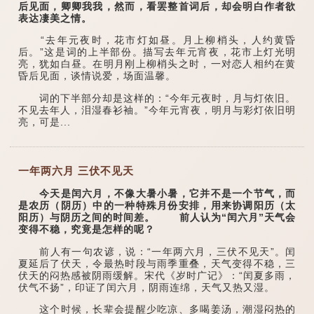
后见面，卿卿我我，然而，看罢整首词后，却会明白作者欲
表达凄美之情。
“去年元夜时，花市灯如昼。月上柳梢头，人约黄昏
后。”这是词的上半部份。描写去年元宵夜，花市上灯光明
亮，犹如白昼。在明月刚上柳梢头之时，一对恋人相约在黄
昏后见面，谈情说爱，场面温馨。
词的下半部分却是这样的：“今年元夜时，月与灯依旧。
不见去年人，泪湿春衫袖。”今年元宵夜，明月与彩灯依旧明
亮，可是...
一年两六月 三伏不见天
今天是闰六月，不像大暑小暑，它并不是一个节气，而
是农历（阴历）中的一种特殊月份安排，用来协调阳历（太
阳历）与阴历之间的时间差。 前人认为“闰六月”天气会
变得不稳，究竟是怎样的呢？
前人有一句农谚，说：“一年两六月，三伏不见天”。闰
夏延后了伏天，令最热时段与雨季重叠，天气变得不稳，三
伏天的闷热感被阴雨缓解。宋代《岁时广记》：“闰夏多雨，
伏气不扬”，印证了闰六月，阴雨连绵，天气又热又湿。
这个时候，长辈会提醒少吃凉、多喝姜汤，潮湿闷热的