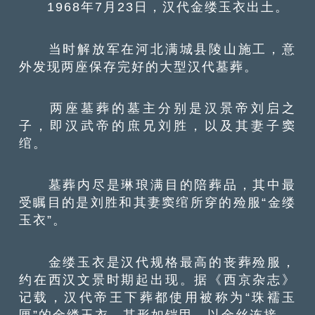
1968年7月23日，汉代金缕玉衣出土。
当时解放军在河北满城县陵山施工，意
外发现两座保存完好的大型汉代墓葬。
两座墓葬的墓主分别是汉景帝刘启之
子，即汉武帝的庶兄刘胜，以及其妻子窦
绾。
墓葬内尽是琳琅满目的陪葬品，其中最
受瞩目的是刘胜和其妻窦绾所穿的殓服“金缕
玉衣”。
金缕玉衣是汉代规格最高的丧葬殓服，
约在西汉文景时期起出现。据《西京杂志》
记载，汉代帝王下葬都使用被称为“珠襦玉
匣”的金缕玉衣，其形如铠甲，以金丝连接。