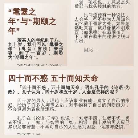
「䪴，项枕也。」意思是头
《四民月令》：“朝立秋，
后部与枕头接触的地方。
冷飕飕；夜立秋，热到
“耄耋之
头”。到了清代，顾禄在
民间流传有一种说法，
《清嘉录》里记录苏州风俗
人会将一些不欲为人所知的
年”与“期颐之
时，也引用了这句谚语。不
记忆藏于颈后之处。如果忽
过当地百姓的口头说法
然吐真言，就好像被不明东
年”
是“朝立秋，渹飕飕；夜立
西（如鬼魂）在后脑拍了一
秋，热吽吽”。虽然用字略
下，藏在脑中的秘密便脱口
有不同，但意思完全一致。
若某人的年纪到了八、
而出。
九十岁，我们可以“耄耋之
那么，这句话到底准不
年”（粤音：冒秩）来形
因此...
准呢？它反映了古人的一种
容，到了一百岁，则称
朴素观察：如果立秋的精
为“期颐之年”。
确...
"耄"指两鬓斑白的老人
家，亦含有思想紊乱的意
思；"耋"更有跌倒的意思，
四十而不惑 五十而知天命
也是用来形容老人家的。
「四十而不惑，五十而知天命」语出孔子的《论语·为
曹操《对酒歌》就曾写
政》。孔子认为，四十岁和五十岁，人会是怎样的呢？
道："耄耋皆得以寿终，恩
泽广及草木昆虫。"
四十岁的男人，理论上应该事业有成，建立了自己的家
庭。经历了许多人与事之后，对事物有了自己的判断能力，
到了一百岁呢？
不会轻易为表象所迷惑。
那么就可以称为"期
孔子在《论语·子罕》也说：「知者不惑，仁者不忧，勇
颐"。 《礼记.曲礼
者不惧。」「知」与智慧的「智」相通，四十岁的男人应已
上》："百年曰期颐。"郑玄
累积足够智慧，不再对自己的人生感到困惑、忧虑与恐惧。
注："期，犹要也；颐，养
也。不知衣服食味，孝子要
到了五十岁，...
尽养...