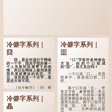
冷僻字系列｜
冷僻字系列｜
囧
㗊
囧，是近年流行于网络
“口”字有许多种组合
的一个字，因其字型好像一
方法，由四个口组成
个人失意时双眉弯下的表
的“㗊”，你又见过吗？
情，所以在网络上被用来形
容失意或窘迫的状态。不
一个口成「口」，意思
过，这其实是一个古字，意
简单不，便是指口部、口
思还大有不同。
腔。
《说文解字》：囧，窻
两个口可成「吕」，甲
牖丽廔闿明。象形。囧，本
骨文字形，象脊骨形，本义
义是透光通明的窗户，跟
是指脊椎骨，中间有一条竖
冷僻字系列｜
「囱」一样都是「窗」的象
线把脊椎段串联起来。现代
形字。甲骨文中又用作地
通用为姓氏。两个口也可以
瞐
名，古书中的「黍于囧」表
写成「吅」（音：喧），古
示在囧地种黍。
同「喧」，大声呼叫的意