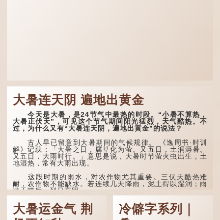
大暑连天阴 遍地出黄金
今天是大暑，是24节气中最热的时段。“小暑不算热，
大暑正伏天”，可见这个节气期间阳光猛烈，天气酷热。不
过，为什么又有“大暑连天阴，遍地出黄金”的说法？
古人早已留意到大暑期间的气候规律。 《逸周书·时训
解》记载：「大暑之日，腐草化为萤。又五日，土润溽暑。
又五日，大雨时行。」意思是说，大暑时节萤火虫出生，土
地湿热，常有大雨出现。
这段时期的雨水，对农作物尤其重要。三伏天酷热难
耐，农作物不能缺水。若连续几天降雨，泥土得以湿润；雨
过天晴后，烈日高照...
大暑运金气 荆
冷僻字系列｜