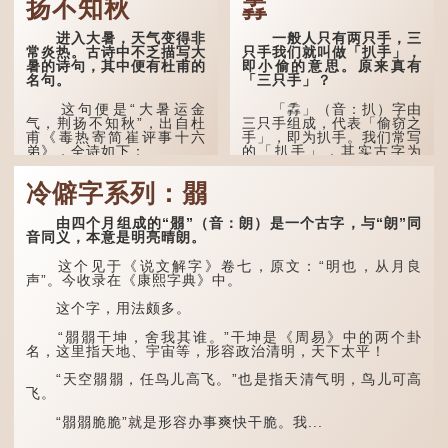
扬不知秋
掱
进入大暑，天气变得非
一般人只有两只手，三
常炎热。古诗中不乏描写大
只手我们就叫做「扒手」，
暑的诗句，其中便有杜甫的
即小偷的意思。原来真有
名句。
「三只手」？
这句便是“大暑运金
「掱」（音：扒）字由
气，荆扬不知秋”，出自杜
三只手组成，代表「偷窃之
甫《毒热寄简崔评事十六
手」，即为扒手。我们常写
弟》，全诗如下：
的「扒手」，其实古字为
「掱手」。
大暑运金气，荆扬不知
冷僻字系列：朤
秋。
清·徐珂《清稗类钞．
盗贼类．掱手》记载：「沪
人呼翦绺贼曰掱手，犹言扒
林下有塌翼，水中无行
由四个月组成的“朤”（音：朗）是一个古字，与“朗”同
手也，亦曰瘪三码子。」
舟。
音同义，本意是明亮晴朗。
其中「翦绺」即剪断他
五行当中“金”对应秋
这个见于《说文解字》卷七，原文：“明也，从月良
人衣带以窃取钱物，是小偷
季，代表凉爽肃杀之
声”。今收录在《康熙字典》中。
的旧称。而「掱手」也就是
气。“运”是“运行”，描写大
手多多，擅自拿别人东西的
暑的酷热阻碍了金气的流
这个字，用法颇多。
意思了...
转。
“朤朤干坤，舍我其谁。”干坤是《周易》中的两个卦
“荆扬”指荆州（湖北）
名，这里指天地、宇宙等，形容政治清明，天下太平！
和扬州（江苏），泛指长江
中下游地区，“...
“天空朤朤，任鸟儿高飞。”也是指天清气明，鸟儿可高
飞。
“朤朤脆脆”就是形容办事爽快干脆。我...