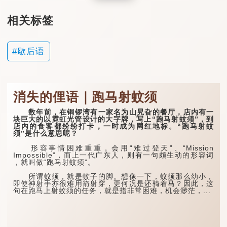
相关标签
歇后语
消失的俚语｜跑马射蚊须
数年前，在铜锣湾有一家名为山旯旮的餐厅，店内有一
块巨大的以霓虹光管设计的大字牌，写上“跑马射蚊须”，到
店内的食客都纷纷打卡，一时成为网红地标。“跑马射蚊
须”是什么意思呢？
形容事情困难重重，会用“难过登天”、“Mission
Impossible”，而上一代广东人，则有一句颇生动的形容词
，就叫做“跑马射蚊须”。
所谓蚊须，就是蚊子的脚。想像一下，蚊须那么幼小，
即使神射手亦很难用箭射穿，更何况是还骑着马？因此，这
句在跑马上射蚊须的任务，就是指非常困难，机会渺茫，...