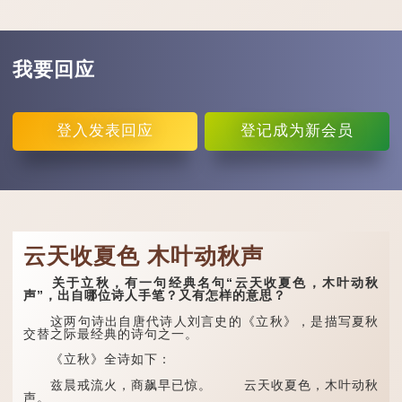
我要回应
登入
发表回应
登记
成为新会员
云天收夏色 木叶动秋声
关于立秋，有一句经典名句“云天收夏色，木叶动秋
声”，出自哪位诗人手笔？又有怎样的意思？
这两句诗出自唐代诗人刘言史的《立秋》，是描写夏秋
交替之际最经典的诗句之一。
《立秋》全诗如下：
兹晨戒流火，商飙早已惊。 云天收夏色，木叶动秋
声。