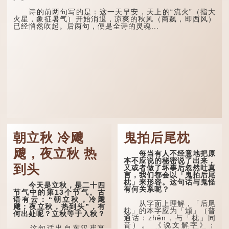
诗的前两句写的是：这一天早安，天上的“流火”（指大
火星，象征暑气）开始消退，凉爽的秋风（商飙，即西风）
已经悄然吹起。后两句，便是全诗的灵魂...
朝立秋 冷飕
鬼拍后尾枕
飕，夜立秋 热
每当有人不经意地把原
本不应说的秘密说了出来，
到头
又或者做了坏事后忽然吐真
言，我们都会以「鬼拍后尾
枕」来形容。这句话与鬼怪
今天是立秋，是二十四
有何关系呢？
节气中的第13个节气。古
语有云：“朝立秋，冷飕
从字面上理解，「后尾
飕；夜立秋，热到头”，有
枕」的本字应为「䪴」（普
何出处呢？立秋等于入秋？
通话：zhěn，与「枕」同
音）。 《说文解字》：
这句话出自东汉崔寔