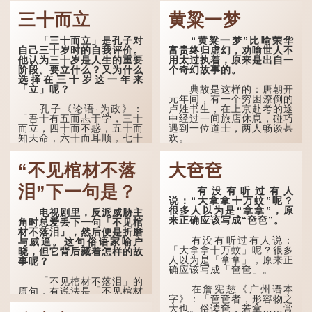
三十而立
黄粱一梦
「三十而立」是孔子对
“黄粱一梦”比喻荣华
自己三十岁时的自我评价。
富贵终归虚幻，劝喻世人不
他认为三十岁是人生的重要
用太过执着，原来是出自一
阶段。要立什么？又为什么
个奇幻故事的。
选择在三十岁这一年来
「立」呢？
典故是这样的：唐朝开
元年间，有一个穷困潦倒的
孔子《论语·为政》：
卢姓书生，在上京赴考的途
「吾十有五而志于学，三十
中经过一间旅店休息，碰巧
而立，四十而不惑，五十而
遇到一位道士，两人畅谈甚
知天命，六十而耳顺，七十
欢。
而从心所欲，不逾矩。」
言谈间，卢姓书生感慨
“不见棺材不落
大夿夿
在古代，男子一般于二
自己虽贵为读书人，但一直
十岁进行冠礼，冠礼完成后
未能考取功名，仍然贫困，
便是成人，但由于未达壮
感到十分落泊。于是，道士
泪”下一句是？
有没有听过有人
年，所以又称「弱冠」。
拿出一个青瓷枕头，让卢姓
说：“大拿拿十万蚊”呢？
《礼记·曲礼》明确记载：
书生睡一睡，便能满足他希
很多人以为是“拿拿”，原
电视剧里，反派威胁主
「人生十年曰幼，学；二十
望得到荣华富贵的愿望。
来正确应该写成“夿夿”。
角时总爱丢下一句「不见棺
曰弱，冠；三十曰壮，有
材不落泪」，然后便是折磨
室。」这说明三十岁...
这时，...
有没有听过有人说：
与威逼。这句俗语家喻户
「大拿拿十万蚊」呢？很多
晓，但它背后藏着怎样的故
人以为是「拿拿」，原来正
事呢？
确应该写成「夿夿」。
「不见棺材不落泪」的
在詹宪慈《广州语本
原句，有说法是「不见棺材
字》：「夿夿者，形容物之
不下泪」或「不见亲棺不下
大也。俗读夿，若拿……常
泪」，出自明朝兰陵笑笑生