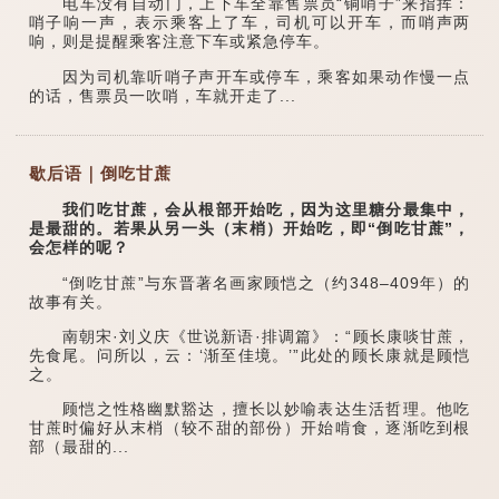
电车没有自动门，上下车全靠售票员“铜哨子”来指挥：
哨子响一声，表示乘客上了车，司机可以开车，而哨声两
响，则是提醒乘客注意下车或紧急停车。
因为司机靠听哨子声开车或停车，乘客如果动作慢一点
的话，售票员一吹哨，车就开走了...
歇后语｜倒吃甘蔗
我们吃甘蔗，会从根部开始吃，因为这里糖分最集中，
是最甜的。若果从另一头（末梢）开始吃，即“倒吃甘蔗”，
会怎样的呢？
“倒吃甘蔗”与东晋著名画家顾恺之（约348–409年）的
故事有关。
南朝宋·刘义庆《世说新语·排调篇》：“顾长康啖甘蔗，
先食尾。问所以，云：‘渐至佳境。’”此处的顾长康就是顾恺
之。
顾恺之性格幽默豁达，擅长以妙喻表达生活哲理。他吃
甘蔗时偏好从末梢（较不甜的部份）开始啃食，逐渐吃到根
部（最甜的...