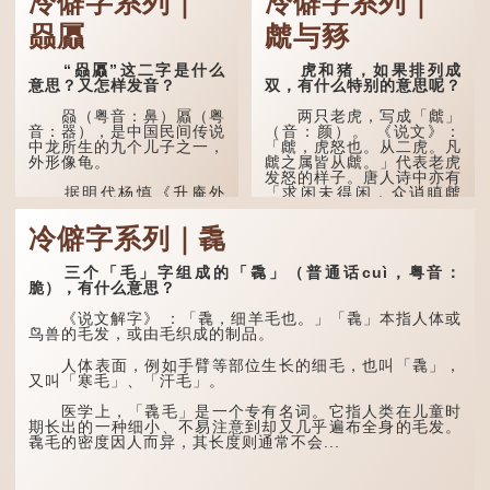
冷僻字系列｜
冷僻字系列｜
赑屭
虤与豩
“赑屭”这二字是什么
虎和猪，如果排列成
意思？又怎样发音？
双，有什么特别的意思呢？
赑（粤音：鼻）屭（粤
两只老虎，写成「虤」
音：器），是中国民间传说
（音：颜）。 《说文》：
中龙所生的九个儿子之一，
「虤，虎怒也。从二虎。凡
外形像龟。
虤之属皆从虤。」代表老虎
发怒的样子。唐人诗中亦有
「求闲未得闲，众诮瞋虤
据明代杨慎《升庵外
虤」之句，意思是众人的讥
集》记载，龙生九子的次序
讽让人怒目而视。
排列为：赑屭、螭吻、蒲
冷僻字系列｜毳
牢、狴犴、饕餮、蚣蝮、睚
眦、狻猊、椒图（此为其中
两只猪，则为「豩」
一种说法）。
（音：宾）。甲骨文从二
三个「毛」字组成的「毳」（普通话cuì，粤音：
「豕」，象猪相追逐的样
脆），有什么意思？
子。 《同文备考》另有一
龙九子外形与能力各有
说「豩，豕乱群。」意指一
不同，其中，赑屭原形像
《说文解字》 ：「毳，细羊毛也。」「毳」本指人体或
群乱...
龟，因为能负重，多作为碑
鸟兽的毛发，或由毛织成的制品。
座，有“碑下...
人体表面，例如手臂等部位生长的细毛，也叫「毳」，
又叫「寒毛」、「汗毛」。
医学上，「毳毛」是一个专有名词。它指人类在儿童时
期长出的一种细小、不易注意到却又几乎遍布全身的毛发。
毳毛的密度因人而异，其长度则通常不会...