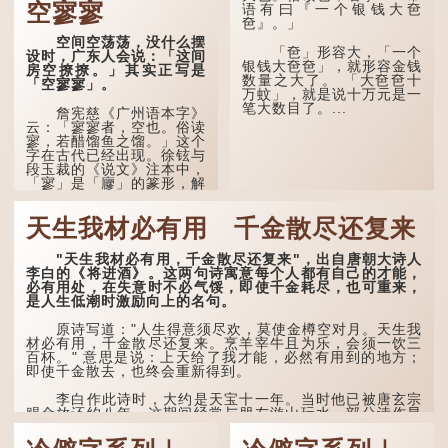
空寥寥
语有曰『一个银钱大夿
所著的《金瓶梅词话》第九
夿』。」
十八回。原意是指人未亲眼
见到亲人棺木，便不会真正
空间空荡荡，没什么摆
「夿」形​​容大，「一个
感到悲伤；后来引申为比喻
设时，广东人会说：「这间
银钱大夿夿」，就形容金钱
人执迷不悟，不到彻底失
房空撩撩。」其实正写是
数量之大了。 「大夿夿十
败，便不肯罢休。
「空寥寥」。
万蚊」，就是说十万元是一
笔大数目了。...
许多人对这上半句耳熟
詹宪慈《广州语本字》
能详，但它其实还有下半句
云：「寥寥者，空也。俗读
——「不到黄河心不死」...
寥，若醋馏鱼之馏。」这个
字在古代已经出现。徐铉与
段玉裁的《说文》注本中，
「寥」是「廫」的篆形，解
作空渺、空虚。如《列仙传
·安期先生》载琊阜老人故
天生我材必有用 千金散尽还复来
事，以「寥寥安期，虚质高
清」形容空虚无所事事。
"天生我材必有用，千金散尽还复来"，出自唐朝大诗人
唐代《艺文类聚》引晋
李白的《将进酒》。这两句诗寓意每个人都有自己的才能，
孙绰《表哀诗》：「寥寥空
必有用处，在失意时不必气馁，即使千金耗尽，也可重来，
堂，寂寂响户」...
是人生低潮时激励向上的名句。
原诗写道："人生得意须尽欢，莫使金樽空对月。天生我
材必有用，千金散尽还复来。烹羊宰牛且为乐，会须一饮三
百杯。" 意思是说：上天给了我才能，必然有用到的地方；
即使千金散去，也终会重新得到。
李白作此诗时，大约是天宝十一年。当时他已被唐玄宗
赐金放还约八年，这期间经常与朋友游山玩水，部分诗作显
露出怀...