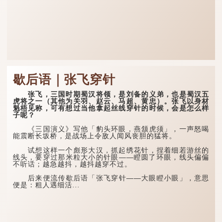
歇后语｜张飞穿针
张飞，三国时期蜀汉将领，是刘备的义弟，也是蜀汉五
虎将之一（其他为关羽、赵云、马超、黄忠）。张飞以身材
魁梧见称，可有想过当他拿起丝线穿针的时候，会是怎么样
子呢？
《三国演义》写他「豹头环眼，燕颔虎须」，一声怒喝
能震断长坂桥，是战场上令敌人闻风丧胆的猛将。
试想这样一个彪形大汉，抓起绣花针，捏着细若游丝的
线头，要穿过那米粒大小的针眼——瞪圆了环眼，线头偏偏
不听话；越急越抖，越抖越穿不过。
后来便流传歇后语「张飞穿针——大眼瞪小眼」，意思
便是：粗人遇细活...