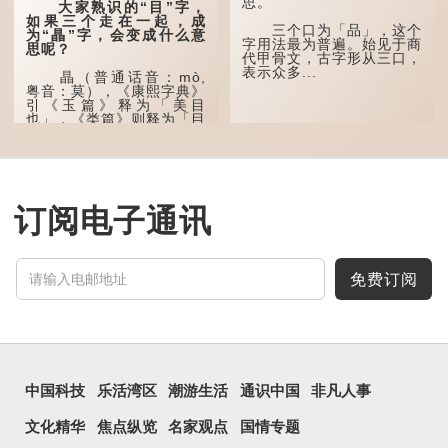
思。
大家熟识的“目”字，
这个古字十分少用，直
如果三个走在一起，成
至21世纪，网络上开始流
三个口为「品」，这个
为“瞐”字，会变成什么意
行表情符号，这个字也被网
字用法最为普遍。始见于商
思呢？
民当做表情符号来用。
代甲骨文，古字形从三口，
表示众多...
瞐（普通话音：mò,
囧字的「八」像一对委
粤音：莫），《康熙字典》
屈的八字眉模样，「口」像
引《玉篇》释为「美目
惊讶、...
也」，《类篇》则释为「目
深也」，即美丽的眼睛、目
光深邃的意思。
多年前，苹果手机推出
iPhone12时，曾宣传它的
镜头有专业的计算摄影功
订阅电子通讯
能，便用上「瞐」这个字，
表达iPhone12有由8位提
升至10位HDR视频拍摄功
能，能自动进...
免费订阅
中国科技
乐活湾区
潮游生活
通识中国
非凡人事
文化精华
焦点纵览
名家观点
国情专题