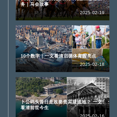
务｜马会故事
2025-02-19
10个数字｜一文看清启德体育园亮点
2025-02-18
卜公码头昔日是政要贵宾迎送地？ 一文
看清前世今生
2025-02-16