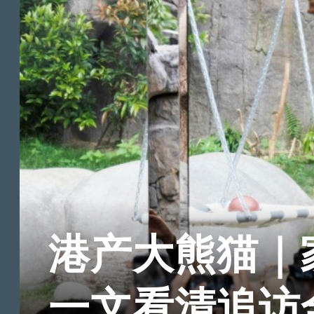
港产大熊猫｜
一文看清追访