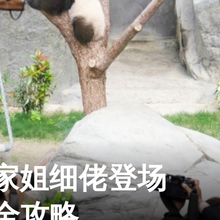
家姐细佬登场
全攻略