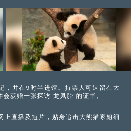
记，并在9时半进馆。持票人可逗留在大
会获赠一张探访“龙凤胎”的证书。
上直播及短片，贴身追击大熊猫家姐细