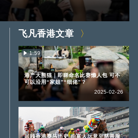
飞凡香港文章
1:59
港产大熊猫｜即睇命名比赛懒人包 可不
可以沿用“家姐”“细佬”？
2025-02-26
回顾香港赛马历史 由富人玩意至慈善服