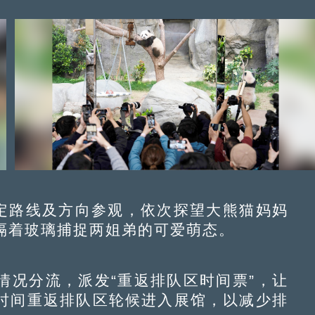
定路线及方向参观，依次探望大熊猫妈妈
隔着玻璃捕捉两姐弟的可爱萌态。
况分流，派发“重返排队区时间票”，让
时间重返排队区轮候进入展馆，以减少排