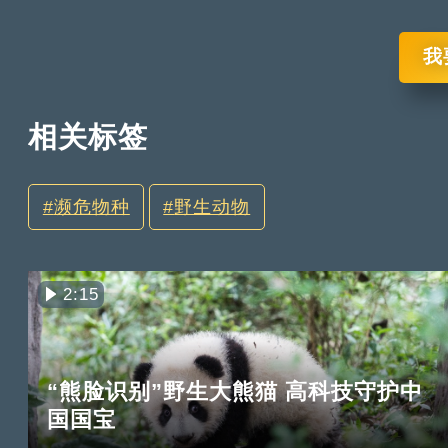
我
相关标签
濒危物种
野生动物
2:15
“熊脸识别”野生大熊猫 高科技守护中
国国宝