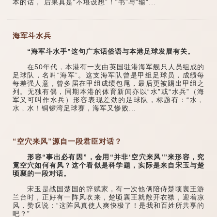
本的话， 后果真是“不堪设想”！“书”与“输”...
海军斗水兵
“海军斗水手”这句广东话俗语与本港足球发展有关。
在50年代﹐本港有一支由英国驻港海军舰只人员组成的
足球队，名叫“海军”。这支海军队曾是甲组足球员，成绩每
每差强人意，曾多届在甲组成绩包尾，最后更被踢出甲组之
列。无独有偶，同期本港的体育新闻亦以“水”或“水兵”（海
军又可叫作水兵）形容表现差劲的足球队，标题有：“水﹐
水﹐水！铜锣湾足球赛，海军又惨败...
“空穴来风”源自一段君臣对话？
形容“事出必有因”，会用“并非‘空穴来风’”来形容，究
竟空穴如何有风？这个看似是科学题，实际是来自宋玉与楚
顷襄的一段对话。
宋玉是战国楚国的辞赋家，有一次他俩陪侍楚顷襄王游
兰台时，正好有一阵风吹来，楚顷襄王就敞开衣襟，迎着凉
风，赞叹说：“这阵风真使人爽快极了！是我和百姓所共享的
吧？”