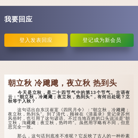
我要回应
登入
发表回应
登记
成为新会员
朝立秋 冷飕飕，夜立秋 热到头
今天是立秋，是二十四节气中的第13个节气。古语有
云：“朝立秋，冷飕飕；夜立秋，热到头”，有何出处呢？立
秋等于入秋？
这句话出自东汉崔寔《四民月令》：“朝立秋，冷飕飕；
夜立秋，热到头”。到了清代，顾禄在《清嘉录》里记录苏州
风俗时，也引用了这句谚语。不过当地百姓的口头说法是“朝
立秋，渹飕飕；夜立秋，热吽吽”。虽然用字略有不同，但意
思完全一致。
那么，这句话到底准不准呢？它反映了古人的一种朴素