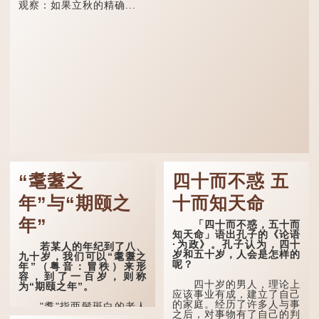
观察：如果立秋的精确...
“耄耋之
四十而不惑 五
年”与“期颐之
十而知天命
年”
「四十而不惑，五十而
知天命」语出孔子的《论语
·为政》。孔子认为，四十
若某人的年纪到了八、
岁和五十岁，人会是怎样的
九十岁，我们可以“耄耋之
呢？
年”（粤音：冒秩）来形
容，到了一百岁，则称
四十岁的男人，理论上
为“期颐之年”。
应该事业有成，建立了自己
的家庭。经历了许多人与事
"耄"指两鬓斑白的老人
之后，对事物有了自己的判
家，亦含有思想紊乱的意