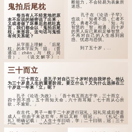
断能力，不会轻易为表象所
思；"耋"更有跌倒的意思，
鬼拍后尾枕
迷惑。
也是用来形容老人家的。
孔子在《论语·子罕》
每当有人不经意地把原
曹操《对酒歌》就曾写
也说：「知者不惑，仁者不
本不应说的秘密说了出来，
道："耄耋皆得以寿终，恩
忧，勇者不惧。」「知」与
又或者做了坏事后忽然吐真
泽广及草木昆虫。"
智慧的「智」相通，四十岁
言，我们都会以「鬼拍后尾
的男人应已累积足够智慧，
枕」来形容。这句话与鬼怪
到了一百岁呢？
不再对自己的人生感到困
有何关系呢？
惑、忧虑与恐惧。
那么就可以称为"期
从字面上理解，「后尾
颐"。 《礼记.曲礼
到了五十岁，...
枕」的本字应为「䪴」（普
上》："百年曰期颐。"郑玄
通话：zhěn，与「枕」同
注："期，犹要也；颐，养
音）。 《说文解字》：
也。不知衣服食味，孝子要
「䪴，项枕也。」意思是头
尽养...
后部与枕头接触的地方。
三十而立
民间流传有一种说法，
人会将一些不欲为人所知的
「三十而立」是孔子对自己三十岁时的自我评价。他认
记忆藏于颈后之处。如果忽
为三十岁是人生的重要阶段。要立什么？又为什么选择在三
然吐真言，就好像被不明东
十岁这一年来「立」呢？
西（如鬼魂）在后脑拍了一
下，藏在脑中的秘密便脱口
孔子《论语·为政》：「吾十有五而志于学，三十而立，
而出。
四十而不惑，五十而知天命，六十而耳顺，七十而从心所
欲，不逾矩。」
因此...
在古代，男子一般于二十岁进行冠礼，冠礼完成后便是
成人，但由于未达壮年，所以又称「弱冠」。 《礼记·曲
礼》明确记载：「人生十年曰幼，学；二十曰弱，冠；三十
曰壮，有室。」这说明三十岁...