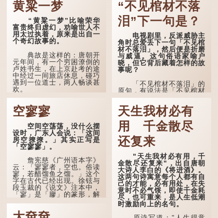
黄粱一梦
“不见棺材不落
泪”下一句是？
“黄粱一梦”比喻荣华
富贵终归虚幻，劝喻世人不
用太过执着，原来是出自一
电视剧里，反派威胁主
个奇幻故事的。
角时总爱丢下一句「不见棺
材不落泪」，然后便是折磨
典故是这样的：唐朝开
与威逼。这句俗语家喻户
元年间，有一个穷困潦倒的
晓，但它背后藏着怎样的故
卢姓书生，在上京赴考的途
事呢？
中经过一间旅店休息，碰巧
遇到一位道士，两人畅谈甚
「不见棺材不落泪」的
欢。
原句，有说法是「不见棺材
不下泪」或「不见亲棺不下
言谈间，卢姓书生感慨
泪」，出自明朝兰陵笑笑生
空寥寥
天生我材必有
自己虽贵为读书人，但一直
所著的《金瓶梅词话》第九
未能考取功名，仍然贫困，
十八回。原意是指人未亲眼
感到十分落泊。于是，道士
用 千金散尽
见到亲人棺木，便不会真正
空间空荡荡，没什么摆
拿出一个青瓷枕头，让卢姓
感到悲伤；后来引申为比喻
设时，广东人会说：「这间
书生睡一睡，便能满足他希
人执迷不悟，不到彻底失
还复来
房空撩撩。」其实正写是
望得到荣华富贵的愿望。
败，便不肯罢休。
「空寥寥」。
"天生我材必有用，千
这时，...
许多人对这上半句耳熟
詹宪慈《广州语本字》
金散尽还复来"，出自唐朝
能详，但它其实还有下半句
云：「寥寥者，空也。俗读
大诗人李白的《将进酒》。
——「不到黄河心不死」...
寥，若醋馏鱼之馏。」这个
这两句诗寓意每个人都有自
字在古代已经出现。徐铉与
己的才能，必有用处，在失
段玉裁的《说文》注本中，
意时不必气馁，即使千金耗
「寥」是「廫」的篆形，解
尽，也可重来，是人生低潮
作空渺、空虚。如《列仙传
时激励向上的名句。
·安期先生》载琊阜老人故
大夿夿
事，以「寥寥安期，虚质高
原诗写道："人生得意