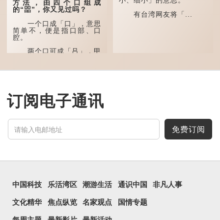
表达iPhone12有由8位提
小、细小」的意思。
方法，由四个口组成
升至10位HDR视频拍摄功
的“㗊”，你又见过吗？
能，能自动进...
有台湾网友将「...
一个口成「口」，意思
简单不，便是指口部、口
腔。
两个口可成「吕」，甲
骨文字形，象脊骨形，本义
是指脊椎骨，中间有一条竖
线把脊椎段串联起来。现代
通用为姓氏。两个口也可以
写成「吅」（音：喧），古
同「喧」，大声呼叫的意
订阅电子通讯
思。
三个口为「品」，这个
字用法最为普遍。始见于商
代甲骨文，古字形从三口，
免费订阅
表示众多...
中国科技
乐活湾区
潮游生活
通识中国
非凡人事
文化精华
焦点纵览
名家观点
国情专题
每周主题
最新影片
最新活动