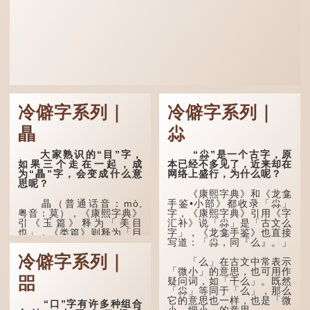
冷僻字系列｜
冷僻字系列｜
瞐
尛
大家熟识的“目”字，
“尛”是一个古字，原
如果三个走在一起，成
本已经不多见了，近来却在
为“瞐”字，会变成什么意
网络上盛行，为什么呢？
思呢？
《康熙字典》和《龙龛
瞐（普通话音：mò,
手鉴•小部》都收录「尛」
粤音：莫），《康熙字典》
字，《康熙字典》引用《字
引《玉篇》释为「美目
汇补》说「尛」是「古文么
也」，《类篇》则释为「目
字」，《龙龛手鉴》也直接
深也」，即美丽的眼睛、目
写道：「尛，同『么』。」
光深邃的意思。
冷僻字系列｜
「么」在古文中常表示
多年前，苹果手机推出
「微小」的意思，也可用作
㗊
iPhone12时，曾宣传它的
疑问词，如「干么」。既然
镜头有专业的计算摄影功
「尛」等同于「么」，那么
能，便用上「瞐」这个字，
它的意思也一样，也是「微
“口”字有许多种组合