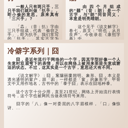
一般人只有两只手，三
由四个月组成
只手我们就叫做「扒手」，
的“朤”（音：朗）是一个
即小偷的意思。原来真有
古字，与“朗”同音同义，
「三只手」？
本意是明亮晴朗。
「掱」（音：扒）字由
这个见于《说文解字》
三只手组成，代表「偷窃之
卷七，原文：“明也，从月
手」，即为扒手。我们常写
良声”。今收录在《康熙字
的「扒手」，其实古字为
典》中。
「掱手」。
这个字，用法颇多。
冷僻字系列｜囧
清·徐珂《清稗类钞．
盗贼类．掱手》记载：「沪
“朤朤干坤，舍我其
人呼翦绺贼曰掱手，犹言扒
谁。”干坤是《周易》中的
囧，是近年流行于网络的一个字，因其字型好像一个人
手也，亦曰瘪三码子。」
两个卦名，这里指天地、宇
失意时双眉弯下的表情，所以在网络上被用来形容失意或窘
宙等，形容政治清明，天下
迫的状态。不过，这其实是一个古字，意思还大有不同。
其中「翦绺」即剪断他
太平！
人衣带以窃取钱物，是小偷
《说文解字》：囧，窻牖丽廔闿明。象形。囧，本义是
的旧称。而「掱手」也就是
“天空朤朤，任鸟儿高
透光通明的窗户，跟「囱」一样都是「窗」的象形字。甲骨
手多多，擅自拿别人东西的
飞。”也是指天清气明，鸟
文中又用作地名，古书中的「黍于囧」表示在囧地种黍。
意思了...
儿可高飞。
这个古字十分少用，直至21世纪，网络上开始流行表情
“朤朤脆脆”就是形容办
符号，这个字也被网民当做表情符号来用。
事爽快干脆。我...
囧字的「八」像一对委屈的八字眉模样，「口」像惊
讶、...