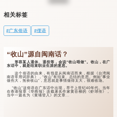
相关标签
广东俗语
俚语
“收山”源自闽南话？
形容某人退休、退役等，会说“收山唔做”。收山，在广
东话中，就是结束职业生涯的意思。
这个俗语的由来，有指是从闽南话而来，根据《台湾闽
南语常用词辞典》，“收山”有结束、总结的意思。例如“事业
做伤大，煞袂收山”，意思就是事情做得太大，很难收场。
“收山”这俗语在广东话中出现，早于上世纪40年代。当年
在香港报章《华商报》连载著名作家黄谷柳的《虾球传》，
当中一篇名为《黄埔登入》的文章...