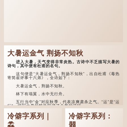
大暑运金气 荆扬不知秋
进入大暑，天气变得非常炎热。古诗中不乏描写大暑的
诗句，其中便有杜甫的名句。
这句便是“大暑运金气，荆扬不知秋”，出自杜甫《毒热
寄简崔评事十六弟》，全诗如下：
大暑运金气，荆扬不知秋。
林下有塌翼，水中无行舟。
五行当中“金”对应秋季，代表凉爽肃杀之气。“运”是“运
行”，描写大暑的酷热阻碍了金气的流转。
“荆扬”指荆州（湖北）和扬州（江苏），泛指长江中下
冷僻字系列｜
冷僻字系列：
游地区，“...
掱
朤