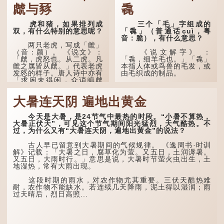
虤与豩
毳
虎和猪，如果排列成
三个「毛」字组成的
双，有什么特别的意思呢？
「毳」（普通话cuì，粤
音：脆），有什么意思？
两只老虎，写成「虤」
（音：颜）。 《说文》：
《说文解字》 ：
「虤，虎怒也。从二虎。凡
「毳，细羊毛也。」「毳」
虤之属皆从虤。」代表老虎
本指人体或鸟兽的毛发，或
发怒的样子。唐人诗中亦有
由毛织成的制品。
「求闲未得闲，众诮瞋虤
虤」之句，意思是众人的讥
人体表面，例如手臂等
讽让人怒目而视。
部位生长的细毛，也叫
大暑连天阴 遍地出黄金
「毳」，又叫「寒毛」、
两只猪，则为「豩」
「汗毛」。
（音：宾）。甲骨文从二
今天是大暑，是24节气中最热的时段。“小暑不算热，
「豕」，象猪相追逐的样
医学上，「毳毛」是一
大暑正伏天”，可见这个节气期间阳光猛烈，天气酷热。不
子。 《同文备考》另有一
个专有名词。它指人类在儿
过，为什么又有“大暑连天阴，遍地出黄金”的说法？
说「豩，豕乱群。」意指一
童时期长出的一种细小、不
群乱...
易注意到却又几乎遍布全身
古人早已留意到大暑期间的气候规律。 《逸周书·时训
的毛发。毳毛的密度因人而
解》记载：「大暑之日，腐草化为萤。又五日，土润溽暑。
异，其长度则通常不会...
又五日，大雨时行。」意思是说，大暑时节萤火虫出生，土
地湿热，常有大雨出现。
这段时期的雨水，对农作物尤其重要。三伏天酷热难
耐，农作物不能缺水。若连续几天降雨，泥土得以湿润；雨
过天晴后，烈日高照...