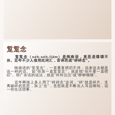
踅踅念
踅踅念（se̍h-se̍h-liām）是闽南语，意思是喋喋不
休。近年不少人借用此词汇，音译而成“碎碎念”。
闽南语的“踅踅念”，一直重复唠叨不停，说来说去都是
说一样的话。 如“你莫一直踅踅念”，就是指“你不要一直唠
叨”。用广东话的说法，就是“吟吟沉沉”或“咿咿哦哦”。
近年网络上多人用了“碎碎念”这词，“碎”就是碎片、支
离破碎的意思，加上“念”，意思就是不断在人耳边嘀咕，说
一些生活琐事。