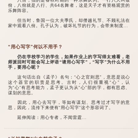
八佾，指的是春秋时期的一种乐舞队列。一行八人叫做
佾，八佾就是八行、共64名舞者，这是天子才有资格观赏的
乐舞阵容。
但当时，鲁国一位大夫季氏，却僭越礼节、不顾礼法在
家中观看八佾。孔子认为，破坏礼节的行为，会带来制度...
“用心写字”何以不用手？
仍在学校学习的学生，如果作业上的字写得太难看，老
师派回时可能会写上评语“请用心写字”，“写字”为什么不用
手，要用心呢？
这句话出自《孟子》名句：“心之官则思”，意思是说心
这个器官的职责是思考。古时，人们很重视“心”，认
为“心”有思考能力，孟子更认为从“心”部的字，都有思虑、
谋划的意思。
因此，用心去写字，等如有谋划、思考过才写字的意
思，因此，流传下来便有“用心写字”这个形容词了。
延伸阅读：用心专者，不闻雷霆...