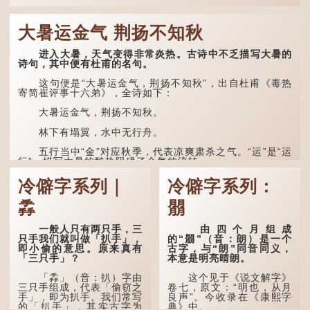
大暑运金气 荆扬不知秋
进入大暑，天气变得非常炎热。古诗中不乏描写大暑的
诗句，其中便有杜甫的名句。
这句便是“大暑运金气，荆扬不知秋”，出自杜甫《毒热
寄简崔评事十六弟》，全诗如下：
大暑运金气，荆扬不知秋。
林下有塌翼，水中无行舟。
五行当中“金”对应秋季，代表凉爽肃杀之气。“运”是“运
行”，描写大暑的酷热阻碍了金气的流转。
“荆扬”指荆州（湖北）和扬州（江苏），泛指长江中下
冷僻字系列｜
冷僻字系列：
游地区，“...
掱
朤
一般人只有两只手，三
由四个月组成
只手我们就叫做「扒手」，
的“朤”（音：朗）是一个
即小偷的意思。原来真有
古字，与“朗”同音同义，
「三只手」？
本意是明亮晴朗。
「掱」（音：扒）字由
这个见于《说文解字》
三只手组成，代表「偷窃之
卷七，原文：“明也，从月
手」，即为扒手。我们常写
良声”。今收录在《康熙字
的「扒手」，其实古字为
典》中。