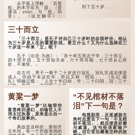
从字面上理解，「后尾
颐"。 《礼记.曲礼
到了五十岁，...
枕」的本字应为「䪴」（普
上》："百年曰期颐。"郑玄
通话：zhěn，与「枕」同
注："期，犹要也；颐，养
音）。 《说文解字》：
也。不知衣服食味，孝子要
「䪴，项枕也。」意思是头
尽养...
后部与枕头接触的地方。
三十而立
民间流传有一种说法，
人会将一些不欲为人所知的
「三十而立」是孔子对自己三十岁时的自我评价。他认
记忆藏于颈后之处。如果忽
为三十岁是人生的重要阶段。要立什么？又为什么选择在三
然吐真言，就好像被不明东
十岁这一年来「立」呢？
西（如鬼魂）在后脑拍了一
下，藏在脑中的秘密便脱口
孔子《论语·为政》：「吾十有五而志于学，三十而立，
而出。
四十而不惑，五十而知天命，六十而耳顺，七十而从心所
欲，不逾矩。」
因此...
在古代，男子一般于二十岁进行冠礼，冠礼完成后便是
成人，但由于未达壮年，所以又称「弱冠」。 《礼记·曲
礼》明确记载：「人生十年曰幼，学；二十曰弱，冠；三十
曰壮，有室。」这说明三十岁...
黄粱一梦
“不见棺材不落
泪”下一句是？
“黄粱一梦”比喻荣华
富贵终归虚幻，劝喻世人不
用太过执着，原来是出自一
电视剧里，反派威胁主
个奇幻故事的。
角时总爱丢下一句「不见棺
材不落泪」，然后便是折磨
典故是这样的：唐朝开
与威逼。这句俗语家喻户
元年间，有一个穷困潦倒的
晓，但它背后藏着怎样的故