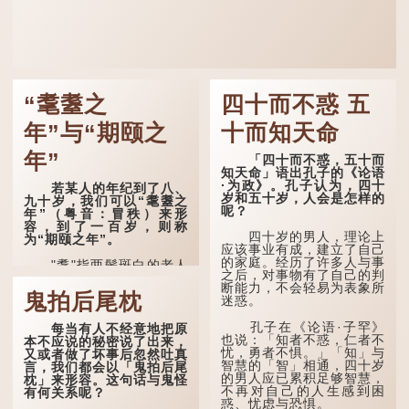
“耄耋之
四十而不惑 五
年”与“期颐之
十而知天命
年”
「四十而不惑，五十而
知天命」语出孔子的《论语
·为政》。孔子认为，四十
若某人的年纪到了八、
岁和五十岁，人会是怎样的
九十岁，我们可以“耄耋之
呢？
年”（粤音：冒秩）来形
容，到了一百岁，则称
四十岁的男人，理论上
为“期颐之年”。
应该事业有成，建立了自己
的家庭。经历了许多人与事
"耄"指两鬓斑白的老人
之后，对事物有了自己的判
家，亦含有思想紊乱的意
断能力，不会轻易为表象所
思；"耋"更有跌倒的意思，
鬼拍后尾枕
迷惑。
也是用来形容老人家的。
孔子在《论语·子罕》
每当有人不经意地把原
曹操《对酒歌》就曾写
也说：「知者不惑，仁者不
本不应说的秘密说了出来，
道："耄耋皆得以寿终，恩
忧，勇者不惧。」「知」与
又或者做了坏事后忽然吐真
泽广及草木昆虫。"
智慧的「智」相通，四十岁
言，我们都会以「鬼拍后尾
的男人应已累积足够智慧，
枕」来形容。这句话与鬼怪
到了一百岁呢？
不再对自己的人生感到困
有何关系呢？
惑、忧虑与恐惧。
那么就可以称为"期