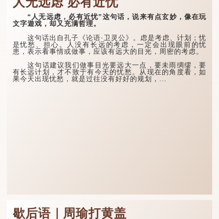
人无远虑 必有近忧
“人无远虑，必有近忧”这句话，说来有点玄妙，像在玩
文字遊戏，却又充满哲理。
这句话出自孔子《论语·卫灵公》。虑是考虑、计划；忧
是忧愁、担心。人没有长远的考虑，一定会出现眼前的忧
患，表示看事情或做事，应该有远大的目光，周密的考虑。
这句话建议我们做事目光要远大一点，要未雨绸缪，要
有长远计划，才不致于有今天的忧愁。从现在的角度看，如
果今天出现忧愁，就是过往没有好好的规划，...
歇后语｜周瑜打黄盖