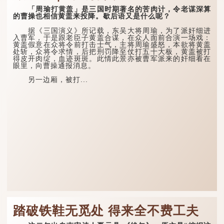
「周瑜打黄盖」是三国时期著名的苦肉计，令老谋深算
的曹操也相信黄盖来投降。歇后语又是什么呢？
据《三国演义》所记载，东吴大将周瑜，为了派奸细进
入曹军，于是跟老臣子黄盖合谋，在众人面前合演一场戏：
黄盖假意在众将令前打击士气，主将周瑜盛怒，本欲将黄盖
处斩，众将令求情，后把刑罚降至仗打五十大板，黄盖被打
得皮开肉绽，血迹斑斑。此情此景亦被曹军派来的奸细看在
眼里，向曹操通报消息。
另一边厢，被打...
踏破铁鞋无觅处 得来全不费工夫