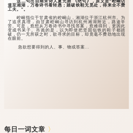
这二句出自南宋诗人夏元鼎 《绝句》，原文是“崆峒访
道至湘湖，万卷诗书看转愚；踏破铁鞋无觅处，得来全不费
工夫。”。
崆峒指位于甘肃省的崆峒山，湘湖位于浙江杭州市。为
了追求真理，由甘肃崆峒山寻访到杭州湘湖附近，路途辛
苦。可是，愈想从万卷诗书中寻找答案，愈难得到，更因此
变成书呆子。吊诡的是，以为即使把坚固似铁的鞋子都踏
破，仍一无所获之时，欲寻求的目标，却竟毫不费劲地出现
在眼前。
急欲想要得到的人、事、物或答案...
每日一词文章