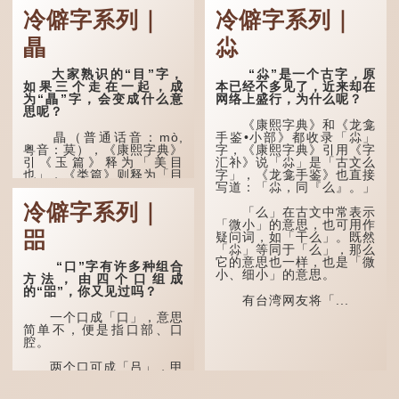
冷僻字系列｜
冷僻字系列｜
瞐
尛
大家熟识的“目”字，
“尛”是一个古字，原
如果三个走在一起，成
本已经不多见了，近来却在
为“瞐”字，会变成什么意
网络上盛行，为什么呢？
思呢？
《康熙字典》和《龙龛
瞐（普通话音：mò,
手鉴•小部》都收录「尛」
粤音：莫），《康熙字典》
字，《康熙字典》引用《字
引《玉篇》释为「美目
汇补》说「尛」是「古文么
也」，《类篇》则释为「目
字」，《龙龛手鉴》也直接
深也」，即美丽的眼睛、目
写道：「尛，同『么』。」
光深邃的意思。
冷僻字系列｜
「么」在古文中常表示
多年前，苹果手机推出
「微小」的意思，也可用作
㗊
iPhone12时，曾宣传它的
疑问词，如「干么」。既然
镜头有专业的计算摄影功
「尛」等同于「么」，那么
能，便用上「瞐」这个字，
它的意思也一样，也是「微
“口”字有许多种组合
表达iPhone12有由8位提
小、细小」的意思。
方法，由四个口组成
升至10位HDR视频拍摄功
的“㗊”，你又见过吗？
能，能自动进...
有台湾网友将「...
一个口成「口」，意思
简单不，便是指口部、口
腔。
两个口可成「吕」，甲
骨文字形，象脊骨形，本义
是指脊椎骨，中间有一条竖