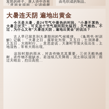
发怒的样子。唐人诗中亦有
由毛织成的制品。
「求闲未得闲，众诮瞋虤
虤」之句，意思是众人的讥
人体表面，例如手臂等
讽让人怒目而视。
部位生长的细毛，也叫
大暑连天阴 遍地出黄金
「毳」，又叫「寒毛」、
两只猪，则为「豩」
「汗毛」。
（音：宾）。甲骨文从二
今天是大暑，是24节气中最热的时段。“小暑不算热，
「豕」，象猪相追逐的样
医学上，「毳毛」是一
大暑正伏天”，可见这个节气期间阳光猛烈，天气酷热。不
子。 《同文备考》另有一
个专有名词。它指人类在儿
过，为什么又有“大暑连天阴，遍地出黄金”的说法？
说「豩，豕乱群。」意指一
童时期长出的一种细小、不
群乱...
易注意到却又几乎遍布全身
古人早已留意到大暑期间的气候规律。 《逸周书·时训
的毛发。毳毛的密度因人而
解》记载：「大暑之日，腐草化为萤。又五日，土润溽暑。
异，其长度则通常不会...
又五日，大雨时行。」意思是说，大暑时节萤火虫出生，土
地湿热，常有大雨出现。
这段时期的雨水，对农作物尤其重要。三伏天酷热难
耐，农作物不能缺水。若连续几天降雨，泥土得以湿润；雨
过天晴后，烈日高照...