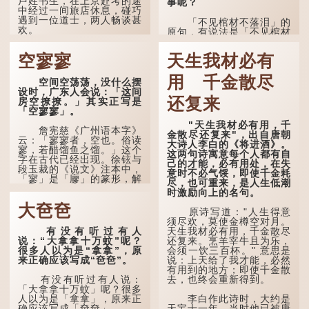
卢姓书生，在上京赴考的途
事呢？
中经过一间旅店休息，碰巧
遇到一位道士，两人畅谈甚
「不见棺材不落泪」的
欢。
原句，有说法是「不见棺材
不下泪」或「不见亲棺不下
言谈间，卢姓书生感慨
泪」，出自明朝兰陵笑笑生
空寥寥
天生我材必有
自己虽贵为读书人，但一直
所著的《金瓶梅词话》第九
未能考取功名，仍然贫困，
十八回。原意是指人未亲眼
感到十分落泊。于是，道士
用 千金散尽
见到亲人棺木，便不会真正
空间空荡荡，没什么摆
拿出一个青瓷枕头，让卢姓
感到悲伤；后来引申为比喻
设时，广东人会说：「这间
书生睡一睡，便能满足他希
人执迷不悟，不到彻底失
还复来
房空撩撩。」其实正写是
望得到荣华富贵的愿望。
败，便不肯罢休。
「空寥寥」。
"天生我材必有用，千
这时，...
许多人对这上半句耳熟
詹宪慈《广州语本字》
金散尽还复来"，出自唐朝
能详，但它其实还有下半句
云：「寥寥者，空也。俗读
大诗人李白的《将进酒》。
——「不到黄河心不死」...
寥，若醋馏鱼之馏。」这个
这两句诗寓意每个人都有自
字在古代已经出现。徐铉与
己的才能，必有用处，在失
段玉裁的《说文》注本中，
意时不必气馁，即使千金耗
「寥」是「廫」的篆形，解
尽，也可重来，是人生低潮
作空渺、空虚。如《列仙传
时激励向上的名句。
·安期先生》载琊阜老人故
大夿夿
事，以「寥寥安期，虚质高
原诗写道："人生得意
清」形容空虚无所事事。
须尽欢，莫使金樽空对月。
有没有听过有人
天生我材必有用，千金散尽
唐代《艺文类聚》引晋
说：“大拿拿十万蚊”呢？
还复来。烹羊宰牛且为乐，
孙绰《表哀诗》：「寥寥空
很多人以为是“拿拿”，原
会须一饮三百杯。" 意思是
堂，寂寂响户」...
来正确应该写成“夿夿”。
说：上天给了我才能，必然
有用到的地方；即使千金散
去，也终会重新得到。
有没有听过有人说：
「大拿拿十万蚊」呢？很多
人以为是「拿拿」，原来正
李白作此诗时，大约是
确应该写成「夿夿」。
天宝十一年。当时他已被唐