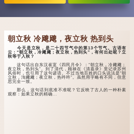
朝立秋 冷飕飕，夜立秋 热到头
今天是立秋，是二十四节气中的第13个节气。古语有
云：“朝立秋，冷飕飕；夜立秋，热到头”，有何出处呢？立
秋等于入秋？
这句话出自东汉崔寔《四民月令》：“朝立秋，冷飕飕；
夜立秋，热到头”。到了清代，顾禄在《清嘉录》里记录苏州
风俗时，也引用了这句谚语。不过当地百姓的口头说法是“朝
立秋，渹飕飕；夜立秋，热吽吽”。虽然用字略有不同，但意
思完全一致。
那么，这句话到底准不准呢？它反映了古人的一种朴素
观察：如果立秋的精确...