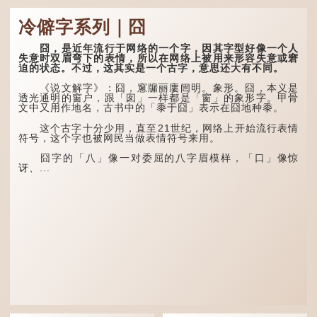
「掱手」。
这个字，用法颇多。
冷僻字系列｜囧
清·徐珂《清稗类钞．
盗贼类．掱手》记载：「沪
“朤朤干坤，舍我其
人呼翦绺贼曰掱手，犹言扒
谁。”干坤是《周易》中的
囧，是近年流行于网络的一个字，因其字型好像一个人
手也，亦曰瘪三码子。」
两个卦名，这里指天地、宇
失意时双眉弯下的表情，所以在网络上被用来形容失意或窘
宙等，形容政治清明，天下
迫的状态。不过，这其实是一个古字，意思还大有不同。
其中「翦绺」即剪断他
太平！
人衣带以窃取钱物，是小偷
《说文解字》：囧，窻牖丽廔闿明。象形。囧，本义是
的旧称。而「掱手」也就是
“天空朤朤，任鸟儿高
透光通明的窗户，跟「囱」一样都是「窗」的象形字。甲骨
手多多，擅自拿别人东西的
飞。”也是指天清气明，鸟
文中又用作地名，古书中的「黍于囧」表示在囧地种黍。
意思了...
儿可高飞。
这个古字十分少用，直至21世纪，网络上开始流行表情
“朤朤脆脆”就是形容办
符号，这个字也被网民当做表情符号来用。
事爽快干脆。我...
囧字的「八」像一对委屈的八字眉模样，「口」像惊
讶、...