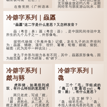
玄宗赐金放还约八年，这期
间经常与朋友游山玩水，部
在詹宪慈《广州语本
分诗作显露出怀...
字》：「夿夿者，形容物之
大也。俗读夿，若拿……常
冷僻字系列｜赑屭
语有曰『一个银钱大夿
夿』。」
“赑屭”这二字是什么意思？又怎样发音？
「夿」形​​容大，「一个
银钱大夿夿」，就形容金钱
赑（粤音：鼻）屭（粤音：器），是中国民间传说中龙
数量之大了。 「大夿夿十
所生的九个儿子之一，外形像龟。
万蚊」，就是说十万元是一
笔大数目了。...
据明代杨慎《升庵外集》记载，龙生九子的次序排列
为：赑屭、螭吻、蒲牢、狴犴、饕餮、蚣蝮、睚眦、狻猊、
椒图（此为其中一种说法）。
龙九子外形与能力各有不同，其中，赑屭原形像龟，因
为能负重，多作为碑座，有“碑下...
冷僻字系列｜
冷僻字系列｜
虤与豩
毳
虎和猪，如果排列成
三个「毛」字组成的
双，有什么特别的意思呢？
「毳」（普通话cuì，粤
音：脆），有什么意思？
两只老虎，写成「虤」
（音：颜）。 《说文》：
《说文解字》 ：
「虤，虎怒也。从二虎。凡
「毳，细羊毛也。」「毳」
虤之属皆从虤。」代表老虎
本指人体或鸟兽的毛发，或