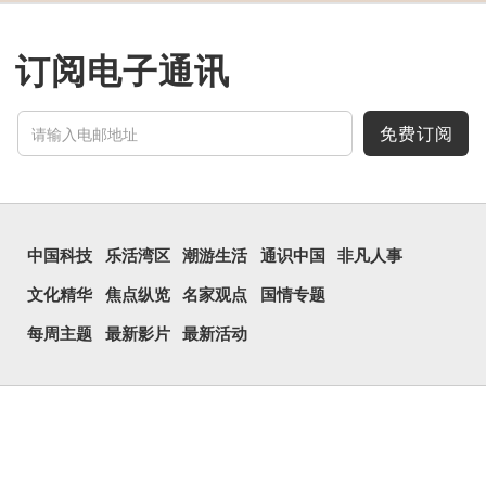
线把脊椎段串联起来。现代
通用为姓氏。两个口也可以
写成「吅」（音：喧），古
同「喧」，大声呼叫的意
订阅电子通讯
思。
三个口为「品」，这个
字用法最为普遍。始见于商
代甲骨文，古字形从三口，
免费订阅
表示众多...
中国科技
乐活湾区
潮游生活
通识中国
非凡人事
文化精华
焦点纵览
名家观点
国情专题
每周主题
最新影片
最新活动