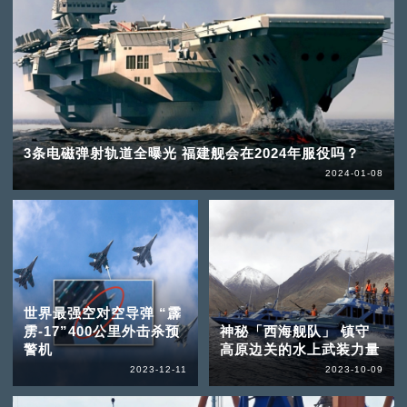
3条电磁弹射轨道全曝光 福建舰会在2024年服役吗？
2024-01-08
世界最强空对空导弹 “霹
雳-17”400公里外击杀预
神秘「西海舰队」 镇守
警机
高原边关的水上武装力量
2023-12-11
2023-10-09