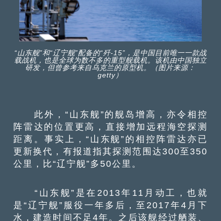
“山东舰”和“辽宁舰”配备的“歼-15”，是中国目前唯一一款战
载战机，也是全球为数不多的重型舰载机。该机由中国独立
研发，但曾参考来自乌克兰的原型机。（图片来源：
getty）
此外，“山东舰”的舰岛增高，亦令相控
阵雷达的位置更高，直接增加远程海空探测
距离。事实上，“山东舰”的相控阵雷达亦已
更新换代，有报道指其探测范围达300至350
公里，比“辽宁舰”多50公里。
“山东舰”是在2013年11月动工，也就
是“辽宁舰”服役一年多后，至2017年4月下
水，建造时间不足4年。之后该舰经过舾装、