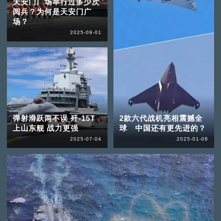
天安门广场举行过多少次
阅兵？为何是天安门广
场？
2025-09-01
弹射滑跃两不误 歼-15T
2款六代战机亮相震撼全
上山东舰 战力更强
球 中国还有更先进的？
2025-07-04
2025-01-08