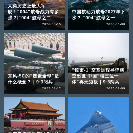
人类历史上最大军
舰！“004”航母战力有多
中国核动力航母2027年下
强？|“004”航母之二
水？|“004”航母之一
2026-05-15
2026-05-08
“惊雷-1”空基远程导弹横
东风-5C的“覆盖全球”是
空出世 中国“核三位一
什么概念？｜9·3阅兵
体”再无短板｜9·3阅兵
2025-09-12
2025-09-09