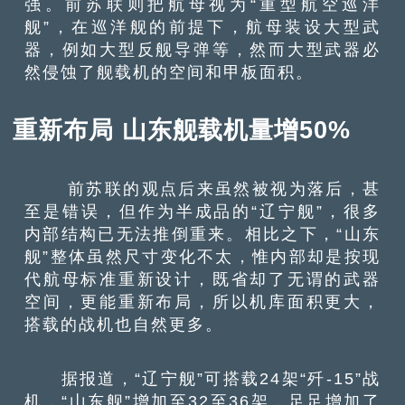
强。前苏联则把航母视为“重型航空巡洋
舰”，在巡洋舰的前提下，航母装设大型武
器，例如大型反舰导弹等，然而大型武器必
然侵蚀了舰载机的空间和甲板面积。
重新布局 山东舰载机量增50%
前苏联的观点后来虽然被视为落后，甚
至是错误，但作为半成品的“辽宁舰”，很多
内部结构已无法推倒重来。相比之下，“山东
舰”整体虽然尺寸变化不太，惟内部却是按现
代航母标准重新设计，既省却了无谓的武器
空间，更能重新布局，所以机库面积更大，
搭载的战机也自然更多。
据报道，“辽宁舰”可搭载24架“歼-15”战
机，“山东舰”增加至32至36架，足足增加了