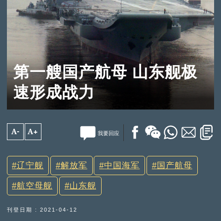
第一艘国产航母 山东舰极
速形成战力
A-
A+
我要回应
辽宁舰
解放军
中国海军
国产航母
航空母舰
山东舰
刊登日期 : 2021-04-12