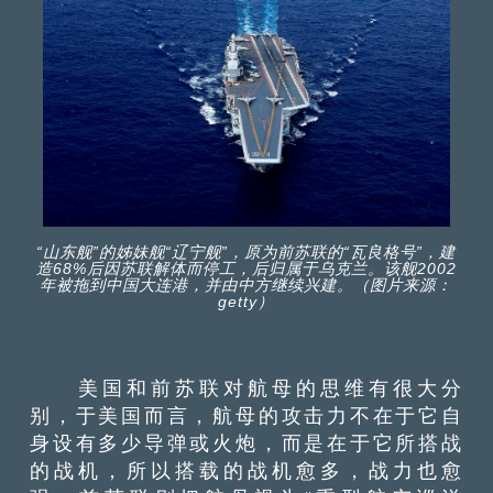
“山东舰”的姊妹舰“辽宁舰”，原为前苏联的“瓦良格号”，建
造68%后因苏联解体而停工，后归属于乌克兰。该舰2002
年被拖到中国大连港，并由中方继续兴建。（图片来源：
getty）
美国和前苏联对航母的思维有很大分
别，于美国而言，航母的攻击力不在于它自
身设有多少导弹或火炮，而是在于它所搭战
的战机，所以搭载的战机愈多，战力也愈