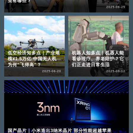
业有哪些？
2025-06-25
低空经济知多点｜产业规
机器人知多点｜机器人能
模¥1.5万亿 中国无人机
看诊理疗、养老陪护？它
为何“飞得高”？
们正走进日常生活
2025-06-20
2025-06-12
国产晶片｜小米造出3纳米晶片 部分性能超越苹果