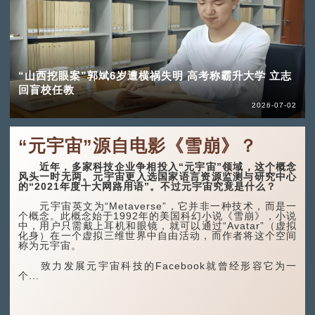
“山西挖眼案”郭斌6岁遭横祸失明 高考称霸升大学 立志
回盲校任教
2026-07-02
“元宇宙”源自电影《雪崩》？
近年，多家科技企业争相投入“元宇宙”领域，这个概念
风头一时无两。元宇宙更入选国家语言资源监测与研究中心
的“2021年度十大网路用语”。不过元宇宙究竟是什么？
元宇宙英文为“Metaverse”，它并非一种技术，而是一
个概念。此概念始于1992年的美国科幻小说《雪崩》，小说
中，用户只需戴上耳机和眼镜，就可以通过“Avatar”（虚拟
化身）在一个虚拟三维世界中自由活动，而作者将这个空间
称为元宇宙。
致力发展元宇宙科技的Facebook就曾经形容它为一
个...