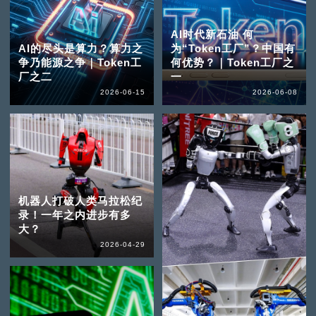
AI时代新石油 何
AI的尽头是算力？算力之
为“Token工厂”？中国有
争乃能源之争｜Token工
何优势？｜Token工厂之
厂之二
一
2026-06-15
2026-06-08
机器人打破人类马拉松纪
录！一年之内进步有多
大？
2026-04-29