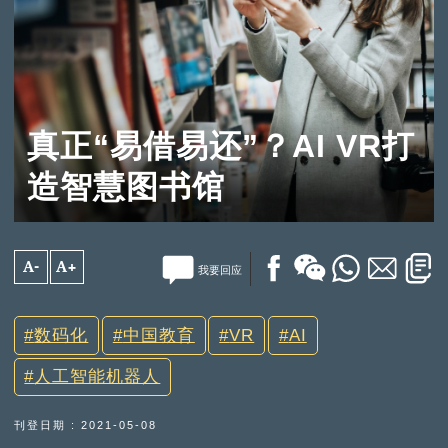
真正“易借易还”？AI VR打
造智慧图书馆
A-
A+
我要回应
数码化
中国教育
VR
AI
人工智能机器人
刊登日期 : 2021-05-08