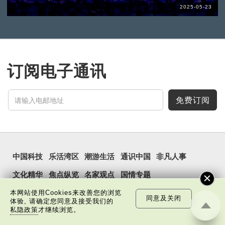
2025-05-23
订阅电子通讯
免费订阅
中国科技
乐活湾区
潮游生活
通识中国
非凡人事
文化精华
焦点纵览
名家观点
国情专题
每周主题
最新影片
最新活动
本网站使用Cookies来改善您的浏览
同意及关闭
体验, 请确定您同意及接受我们的
私隐政策
才继续浏览。