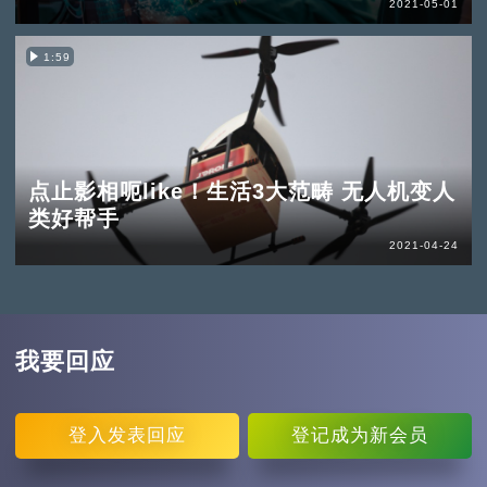
2021-05-01
1:59
点止影相呃like！生活3大范畴 无人机变人
类好帮手
2021-04-24
我要回应
登入
发表回应
登记
成为新会员