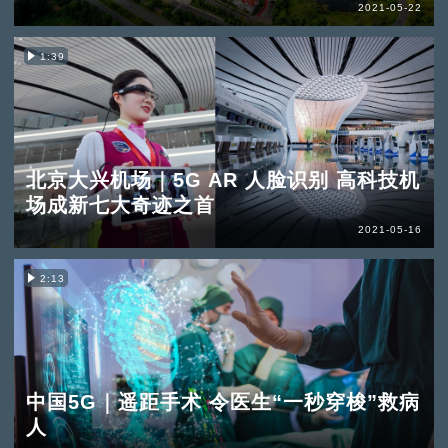
2021-05-22
1:39
北京大兴机场｜5G AR 人脸识别 高科技机
场成新七大奇迹之首
2021-05-16
2:13
中国5G｜遥距手术 令医生“一秒穿梭”救病
人