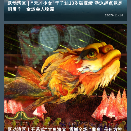
跃动湾区｜“天才少女”于子迪13岁破亚绩 游泳起点竟是
消暑？｜全运会人物篇
2025-11-18
跃动湾区｜开幕式“大鱼海棠”震撼全场 “鳌鱼”是何方神