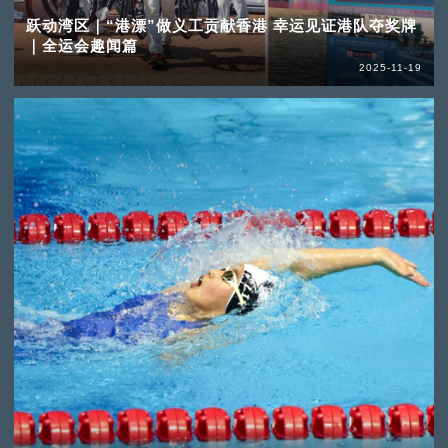
跃动湾区｜“港漂”做义工贡献香港 幸运见证港队夺奖牌
｜全运会趣闻篇
2025-11-19