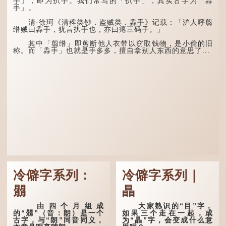
手」，即为扒手。我们常写的「扒手」，其实古字为「掱
作物尤其重要。三伏天酷热
气。“运”是“运行”，描写大
手」。
难耐，农作物不能缺水。若
暑的酷热阻碍了金气的流
连续几天降雨，泥土得以湿
转。
清·徐珂《清稗类钞．盗贼类．掱手》记载：「沪人呼翦
润；雨过天晴后，烈日高
绺贼曰掱手，犹言扒手也，亦曰瘪三码子。」
照...
“荆扬”指荆州（湖北）
和扬州（江苏），泛指长江
其中「翦绺」即剪断他人衣带以窃取钱物，是小偷的旧
中下游地区，“...
称。而「掱手」也就是手多多，擅自拿别人东西的意思了...
冷僻字系列：
冷僻字系列｜
朤
瞐
由四个月组成
大家熟识的“目”字，
的“朤”（音：朗）是一个
如果三个走在一起，成
古字，与“朗”同音同义，
为“瞐”字，会变成什么意