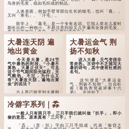
鸟兽的毛发，或由毛织成的制品。
人体表面，例如手臂等部位生长的细毛，也叫「毳」，
又叫「寒毛」、「汗毛」。
医学上，「毳毛」是一个专有名词。它指人类在儿童时
期长出的一种细小、不易注意到却又几乎遍布全身的毛发。
毳毛的密度因人而异，其长度则通常不会...
大暑连天阴 遍
大暑运金气 荆
地出黄金
扬不知秋
今天是大暑，是24节
进入大暑，天气变得非
气中最热的时段。“小暑不
常炎热。古诗中不乏描写大
算热，大暑正伏天”，可见
暑的诗句，其中便有杜甫的
这个节气期间阳光猛烈，天
名句。
气酷热。不过，为什么又
有“大暑连天阴，遍地出黄
这句便是“大暑运金
金”的说法？
气，荆扬不知秋”，出自杜
甫《毒热寄简崔评事十六
古人早已留意到大暑期
弟》，全诗如下：
间的气候规律。 《逸周书·
时训解》记载：「大暑之
大暑运金气，荆扬不知
冷僻字系列｜掱
日，腐草化为萤。又五日，
秋。
土润溽暑。又五日，大雨时
行。」意思是说，大暑时节
林下有塌翼，水中无行
一般人只有两只手，三只手我们就叫做「扒手」，即小
萤火虫出生，土地湿热，常
舟。
偷的意思。原来真有「三只手」？
有大雨出现。
五行当中“金”对应秋
「掱」（音：扒）字由三只手组成，代表「偷窃之
这段时期的雨水，对农
季，代表凉爽肃杀之