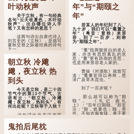
叶动秋声
年”与“期颐之
年”
关于立秋，有一句经典
名句“云天收夏色，木叶动
秋声”，出自哪位诗人手
若某人的年纪到了八、
笔？又有怎样的意思？
九十岁，我们可以“耄耋之
年”（粤音：冒秩）来形
这两句诗出自唐代诗人
容，到了一百岁，则称
刘言史的《立秋》，是描写
为“期颐之年”。
夏秋交替之际最经典的诗句
之一。
"耄"指两鬓斑白的老人
家，亦含有思想紊乱的意
《立秋》全诗如下：
思；"耋"更有跌倒的意思，
朝立秋 冷飕
也是用来形容老人家的。
兹晨戒流火，商飙早已
飕，夜立秋 热
惊。 云天收夏色，木
曹操《对酒歌》就曾写
叶动秋声。
道："耄耋皆得以寿终，恩
到头
泽广及草木昆虫。"
诗的前两句写的是：这
一天早安，天上的“流
到了一百岁呢？
今天是立秋，是二十四
火”（指大火星，象征暑
节气中的第13个节气。古
气）开始消退，凉爽的秋风
那么就可以称为"期
语有云：“朝立秋，冷飕
（商飙，即西风）已经悄然
颐"。 《礼记.曲礼
飕；夜立秋，热到头”，有
吹起。后两句，便是全诗的
上》："百年曰期颐。"郑玄
何出处呢？立秋等于入秋？
灵魂...
注："期，犹要也；颐，养
也。不知衣服食味，孝子要
这句话出自东汉崔寔
尽养...
《四民月令》：“朝立秋，
冷飕飕；夜立秋，热到
鬼拍后尾枕
头”。到了清代，顾禄在
《清嘉录》里记录苏州风俗