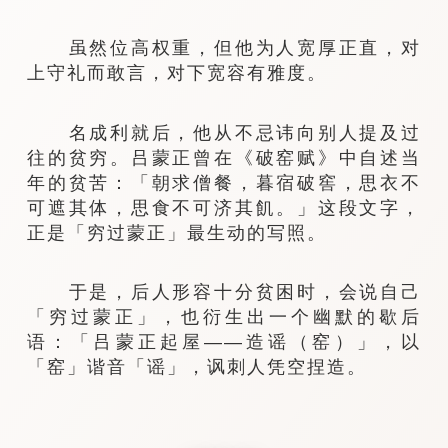
虽然位高权重，但他为人宽厚正直，对
上守礼而敢言，对下宽容有雅度。
名成利就后，他从不忌讳向别人提及过
往的贫穷。吕蒙正曾在《破窑赋》中自述当
年的贫苦：「朝求僧餐，暮宿破窖，思衣不
可遮其体，思食不可济其飢。」这段文字，
正是「穷过蒙正」最生动的写照。
于是，后人形容十分贫困时，会说自己
「穷过蒙正」，也衍生出一个幽默的歇后
语：「吕蒙正起屋——造谣（窑）」，以
「窑」谐音「谣」，讽刺人凭空捏造。