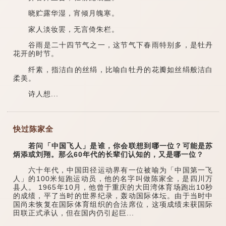
晓贮露华湿，宵倾月魄寒。
家人淡妆罢，无言倚朱栏。
谷雨是二十四节气之一，这节气下春雨特别多，是牡丹
花开的时节。
纤素，指洁白的丝绢，比喻白牡丹的花瓣如丝绢般洁白
柔美。
诗人想...
快过陈家全
若问「中国飞人」是谁，你会联想到哪一位？可能是苏
炳添或刘翔。那么60年代的长辈们认知的，又是哪一位？
六十年代，中国田径运动界有一位被喻为「中国第一飞
人」的100米短跑运动员，他的名字叫做陈家全，是四川万
县人。 1965年10月，他曾于重庆的大田湾体育场跑出10秒
的成绩，平了当时的世界纪录，轰动国际体坛。由于当时中
国尚未恢复在国际体育组织的合法席位，这项成绩未获国际
田联正式承认，但在国内仍引起巨...