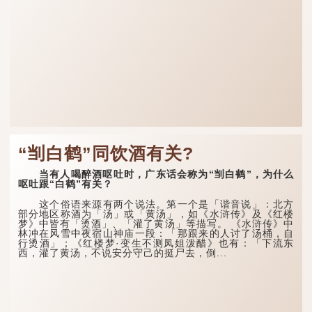
“㓥白鹤”同饮酒有关?
当有人喝醉酒呕吐时，广东话会称为“㓥白鹤”，为什么
呕吐跟“白鹤”有关？
这个俗语来源有两个说法。第一个是「谐音说」：北方
部分地区称酒为「汤」或「黄汤」，如《水浒传》及《红楼
梦》中皆有「烫酒」、「灌了黄汤」等描写。 《水浒传》中
林冲在风雪中夜宿山神庙一段：「那跟来的人讨了汤桶，自
行烫酒」；《红楼梦·变生不测凤姐泼醋》也有：「下流东
西，灌了黄汤，不说安分守己的挺尸去，倒...