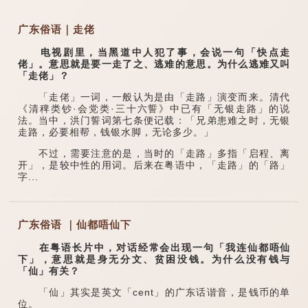
广东俗语｜走佬
电视剧里，当黑道中人犯了事，会说一句「快点走
佬」。意思就是要一走了之、逃难的意思。为什么逃难又叫
「走佬」？
「走佬」一词，一般认为是由「走路」演变而来。清代
《清稗类钞·会党类·三十六誓》中已有「无银走路」的说
法。当中，洪门誓词第七条便记载：「兄弟患难之时，无银
走路，必要相帮，钱银水脚，无论多少。」
不过，需要注意的是，当时的「走路」多指「启程、离
开」，是较中性的用词。后来在粤语中，「走路」的「路」
字...
广东俗语 ｜仙都唔仙下
在粤语长片中，对话经常会出现一句「我连仙都唔仙
下」，意思就是身无分文、贫困没钱。为什么没有钱与
「仙」有关？
「仙」其实是英文「cent」的广东话谐音，是钱币的单
位。