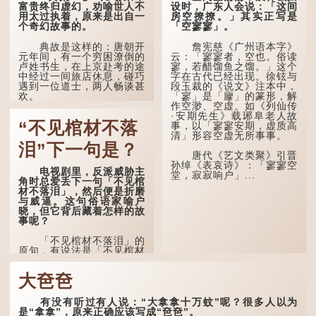
达壮年，所以又称「弱
也说：「知者不惑，仁者不
富贵终归虚幻，劝喻世人不
设时，广东人会说：「这间
冠」。 《礼记·曲礼》明确
忧，勇者不惧。」「知」与
用太过执着，原来是出自一
房空撩撩。」其实正写是
记载：「人生十年曰幼，
智慧的「智」相通，四十岁
个奇幻故事的。
「空寥寥」。
学；二十曰弱，冠；三十曰
的男人应已累积足够智慧，
壮，有室。」这说明三十
不再对自己的人生感到困
典故是这样的：唐朝开
詹宪慈《广州语本字》
岁...
惑、忧虑与恐惧。
元年间，有一个穷困潦倒的
云：「寥寥者，空也。俗读
卢姓书生，在上京赴考的途
寥，若醋馏鱼之馏。」这个
到了五十岁，...
中经过一间旅店休息，碰巧
字在古代已经出现。徐铉与
遇到一位道士，两人畅谈甚
段玉裁的《说文》注本中，
欢。
「寥」是「廫」的篆形，解
作空渺、空虚。如《列仙传
·安期先生》载琊阜老人故
言谈间，卢姓书生感慨
“不见棺材不落
事，以「寥寥安期，虚质高
自己虽贵为读书人，但一直
清」形容空虚无所事事。
未能考取功名，仍然贫困，
感到十分落泊。于是，道士
泪”下一句是？
拿出一个青瓷枕头，让卢姓
唐代《艺文类聚》引晋
书生睡一睡，便能满足他希
孙绰《表哀诗》：「寥寥空
电视剧里，反派威胁主
望得到荣华富贵的愿望。
堂，寂寂响户」...
角时总爱丢下一句「不见棺
材不落泪」，然后便是折磨
这时，...
与威逼。这句俗语家喻户
晓，但它背后藏着怎样的故
事呢？
「不见棺材不落泪」的
原句，有说法是「不见棺材
不下泪」或「不见亲棺不下
泪」，出自明朝兰陵笑笑生
大夿夿
所著的《金瓶梅词话》第九
十八回。原意是指人未亲眼
见到亲人棺木，便不会真正
有没有听过有人说：“大拿拿十万蚊”呢？很多人以为
感到悲伤；后来引申为比喻
是“拿拿”，原来正确应该写成“夿夿”。