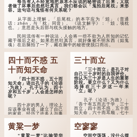
每当有人不经意地把原本不应说的秘密说了出来，又或
时，也引用了这句谚语。不
者做了坏事后忽然吐真言，我们都会以「鬼拍后尾枕」来形
过当地百姓的口头说法
容。这句话与鬼怪有何关系呢？
是“朝立秋，渹飕飕；夜立
秋，热吽吽”。虽然用字略
有不同，但意思完全一致。
从字面上理解，「后尾枕」的本字应为「䪴」（普通
话：zhěn，与「枕」同音）。 《说文解字》：「䪴，项枕
也。」意思是头后部与枕头接触的地方。
那么，这句话到底准不
准呢？它反映了古人的一种
朴素观察：如果立秋的精
民间流传有一种说法，人会将一些不欲为人所知的记忆
确...
藏于颈后之处。如果忽然吐真言，就好像被不明东西（如鬼
魂）在后脑拍了一下，藏在脑中的秘密便脱口而出。
因此...
四十而不惑 五
三十而立
十而知天命
「三十而立」是孔子对
自己三十岁时的自我评价。
他认为三十岁是人生的重要
「四十而不惑，五十而
阶段。要立什么？又为什么
知天命」语出孔子的《论语
选择在三十岁这一年来
·为政》。孔子认为，四十
「立」呢？
岁和五十岁，人会是怎样的
呢？
孔子《论语·为政》：
「吾十有五而志于学，三十
四十岁的男人，理论上
而立，四十而不惑，五十而
应该事业有成，建立了自己
知天命，六十而耳顺，七十
的家庭。经历了许多人与事
而从心所欲，不逾矩。」
之后，对事物有了自己的判
断能力，不会轻易为表象所
黄粱一梦
空寥寥
在古代，男子一般于
迷惑。
二十岁进行冠礼，冠礼完
成后便是成人，但由于未
孔子在《论语·子罕》
“黄粱一梦”比喻荣华
空间空荡荡，没什么摆