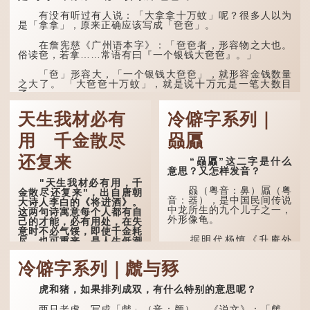
人执迷不悟，不到彻底失
败，便不肯罢休。
有没有听过有人说：「大拿拿十万蚊」呢？很多人以为
是「拿拿」，原来正确应该写成「夿夿」。
许多人对这上半句耳熟
能详，但它其实还有下半句
在詹宪慈《广州语本字》：「夿夿者，形容物之大也。
——「不到黄河心不死」...
俗读夿，若拿……常语有曰『一个银钱大夿夿』。」
「夿」形​​容大，「一个银钱大夿夿」，就形容金钱数量
之大了。 「大夿夿十万蚊」，就是说十万元是一笔大数目
了。...
天生我材必有
冷僻字系列｜
用 千金散尽
赑屭
还复来
“赑屭”这二字是什么
意思？又怎样发音？
"天生我材必有用，千
赑（粤音：鼻）屭（粤
金散尽还复来"，出自唐朝
音：器），是中国民间传说
大诗人李白的《将进酒》。
中龙所生的九个儿子之一，
这两句诗寓意每个人都有自
外形像龟。
己的才能，必有用处，在失
意时不必气馁，即使千金耗
据明代杨慎《升庵外
尽，也可重来，是人生低潮
集》记载，龙生九子的次序
时激励向上的名句。
排列为：赑屭、螭吻、蒲
冷僻字系列｜虤与豩
牢、狴犴、饕餮、蚣蝮、睚
原诗写道："人生得意
眦、狻猊、椒图（此为其中
须尽欢，莫使金樽空对月。
一种说法）。
虎和猪，如果排列成双，有什么特别的意思呢？
天生我材必有用，千金散尽
还复来。烹羊宰牛且为乐，
龙九子外形与能力各有
会须一饮三百杯。" 意思是
两只老虎，写成「虤」（音：颜）。 《说文》：「虤，