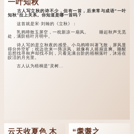
一叶知秋
古人写立秋的诗不少，但有一首，后来常与成语“一叶
知秋”拉上关系。你知道是哪一首吗？
这首就是宋·刘翰的《立秋》：
乳鸦啼散玉屏空，一枕新凉一扇风。 睡起秋声无觅
处，满阶梧叶月明中。
诗人写的是立秋夜的感受。小乌鸦啼叫著飞散，屏风显
得分外空旷；枕边吹来一阵凉风，就像有人摇扇送爽。睡醒
后想找寻秋声却找不到，只看见满台阶的梧桐落叶，沐浴在
皎洁的月光里。
古人认为梧桐是“灵树...
云天收夏色 木
“耄耋之