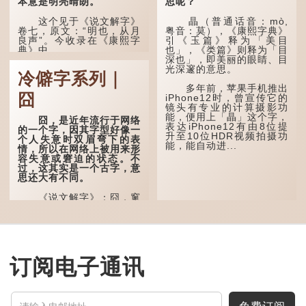
本意是明亮晴朗。
思呢？
这个见于《说文解字》
瞐（普通话音：mò,
卷七，原文：“明也，从月
粤音：莫），《康熙字典》
良声”。今收录在《康熙字
引《玉篇》释为「美目
典》中。
也」，《类篇》则释为「目
深也」，即美丽的眼睛、目
光深邃的意思。
这个字，用法颇多。
冷僻字系列｜
多年前，苹果手机推出
“朤朤干坤，舍我其
囧
iPhone12时，曾宣传它的
谁。”干坤是《周易》中的
镜头有专业的计算摄影功
两个卦名，这里指天地、宇
能，便用上「瞐」这个字，
宙等，形容政治清明，天下
囧，是近年流行于网络
表达iPhone12有由8位提
太平！
的一个字，因其字型好像一
升至10位HDR视频拍摄功
个人失意时双眉弯下的表
能，能自动进...
“天空朤朤，任鸟儿高
情，所以在网络上被用来形
飞。”也是指天清气明，鸟
容失意或窘迫的状态。不
儿可高飞。
过，这其实是一个古字，意
思还大有不同。
“朤朤脆脆”就是形容办
事爽快干脆。我...
《说文解字》：囧，窻
牖丽廔闿明。象形。囧，本
义是透光通明的窗户，跟
「囱」一样都是「窗」的象
形字。甲骨文中又用作地
名，古书中的「黍于囧」表
示在囧地种黍。
订阅电子通讯
这个古字十分少用，直
至21世纪，网络上开始流
行表情符号，这个字也被网
民当做表情符号来用。