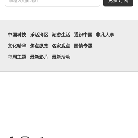
免费订阅
囧字的「八」像一对委
屈的八字眉模样，「口」像
惊讶、...
中国科技
乐活湾区
潮游生活
通识中国
非凡人事
文化精华
焦点纵览
名家观点
国情专题
每周主题
最新影片
最新活动