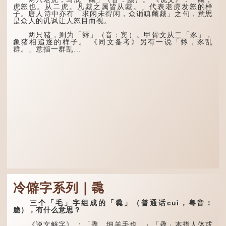
不同，其中，赑屭原形像
说：上天给了我才能，必然
虎怒也。从二虎。凡虤之属皆从虤。」代表老虎发怒的样
龟，因为能负重，多作为碑
有用到的地方；即使千金散
子。唐人诗中亦有「求闲未得闲，众诮瞋虤虤」之句，意思
座，有“碑下...
去，也终会重新得到。
是众人的讥讽让人怒目而视。
李白作此诗时，大约是
两只猪，则为「豩」（音：宾）。甲骨文从二「豕」，
天宝十一年。当时他已被唐
象猪相追逐的样子。 《同文备考》另有一说「豩，豕乱
玄宗赐金放还约八年，这期
群。」意指一群乱...
间经常与朋友游山玩水，部
分诗作显露出怀...
冷僻字系列｜毳
三个「毛」字组成的「毳」（普通话cuì，粤音：
脆），有什么意思？
《说文解字》 ：「毳，细羊毛也。」「毳」本指人体或