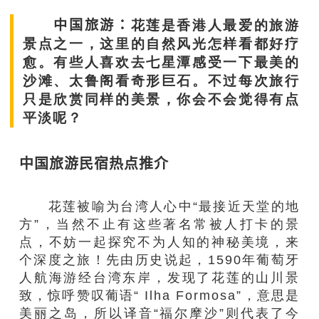
中国旅游：
花莲是香港人最爱的旅游
景点之一，这里的自然风光怎样看都好疗
愈。有些人喜欢去七星潭
感受一下
最美的
沙滩、
太鲁阁看奇
形
巨石。
不过
每次
旅行
只是欣赏
同样的美景，你
会不会觉得有点
平淡
呢？
中国旅游民宿热点推介
花莲被喻为
台湾
人心
中
“最接近天堂的地
方”，当然不止
有
这些著名
常被人打卡的
景
点
，不妨
一起
探
究
不为人知的
神
秘
美
境，来
个
深度之旅
！
先由历史说起，1590年葡萄牙
人航海游经台湾东岸，发现了花莲的山川景
致，惊呼赞叹葡语“ Ilha Formosa”，意思是
美丽之岛，所以译音“福尔摩沙”则代表了今