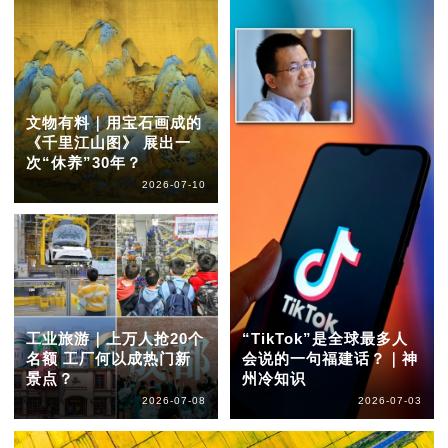
文物有料｜用宝石画成的
《千里江山图》 展出一
次“休养”30年？
2026-07-10
工业旅游｜上万人抢20个
“TikTok”是全球最多人
名额 工厂何以成热门新
会说的一句福建话？｜神
景点？
州冷知识
2026-07-08
2026-07-03