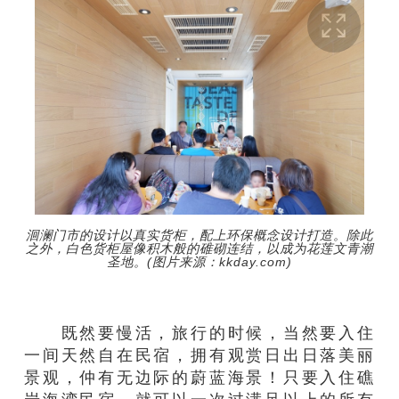
洄澜门市的设计以真实货柜，配上环保概念设计打造。除此
之外，白色货柜屋像积木般的碓砌连结，以成为花莲文青潮
圣地。(图片来源：kkday.com)
既然要慢活，
旅行的时候，当然
要
入住
一间天然
自在民宿
，
拥有
观赏日出日落
美丽
景观
，
仲有无边际的
蔚蓝海景！只要
入住
礁