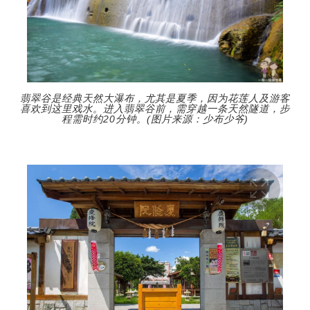
翡翠谷是经典天然大瀑布，尤其是夏季，因为花莲人及游客
喜欢到这里戏水。进入翡翠谷前，需穿越一条天然隧道，步
程需时约20分钟。(图片来源：少布少爷)