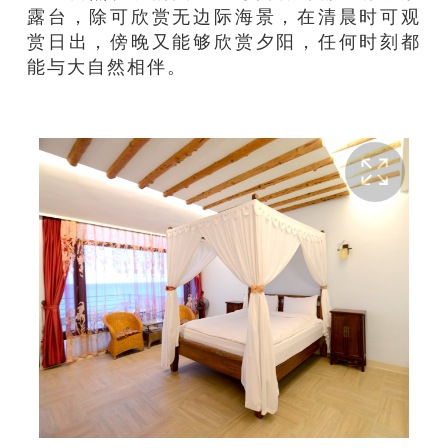
露台
，
除可欣赏无边际
海
景
，
在
清晨时可观
赏日出，傍晚又能够
欣赏
夕阳，任何时刻都
能
与大自然相伴。