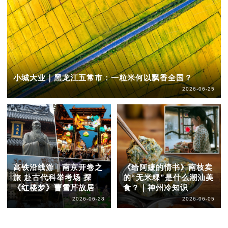
小城大业｜黑龙江五常市：一粒米何以飘香全国？
2026-06-25
高铁沿线游｜南京开卷之
《给阿嬷的情书》南枝卖
旅 赴古代科举考场 探
的“无米粿”是什么潮汕美
《红楼梦》曹雪芹故居
食？｜神州冷知识
2026-06-28
2026-06-05