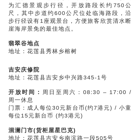
为汇德景观步
行径
，开放路段长约750公
尺，
其中
步道约600公尺
位
处临海路段，
沿
步行径
设有1座观景台，
方便旅客
欣赏清水断
崖海岸景
免的最
佳地点。
翡翠谷地点
地址：
花莲县秀林乡榕树
吉安庆修院
地址：花莲县吉安乡中兴路345-1号
开放时间：
周日至周六：08:30 – 17:00
/
周一休息
门票：成人每位30元新
台币(约7港元)
/ 小童
每位
15元新台币
(约3港元)
洄澜门市(货柜屋星巴克)
地址：花莲县吉安乡南滨路一段505号