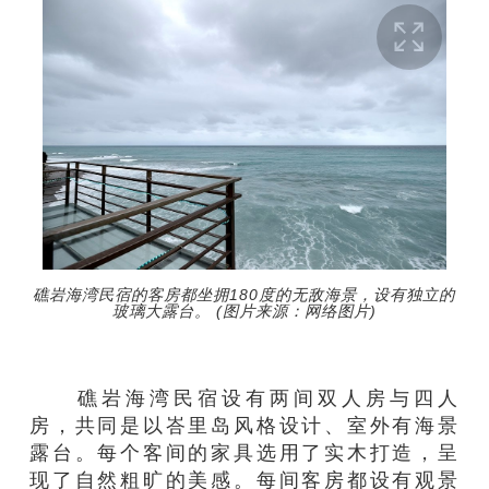
礁岩海湾民宿的客房都坐拥180度的无敌海景，设有独立的
玻璃大露台。 (图片来源：网络图片)
礁岩海湾民宿设有两间双人房与四人
房，共同是以峇里岛风格设计、室外有海景
露台。
每个
客
间
的家具选用
了
实木打造，呈
现
了
自然粗旷的美感
。
每间客房都设有
观
景