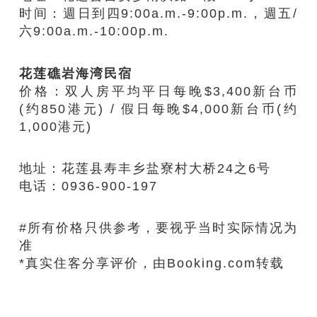
时间：週日到四9:00a.m.-9:00p.m.，週五/
六9:00a.m.-10:00p.m.
花莲礁岩海湾民宿
价格：
双人房平均
平日
每晚
$3,400新台币
(约850港元)
/ 假日每晚$4,000新台币
(约
1,000港元)
地址：花莲县寿丰乡盐寮村大桥24之6号
电话：0936-900-197
#
所有价格只供参考，要视乎当时实际情况为
准
*真实住客分享评价，由
Booking.com
转载