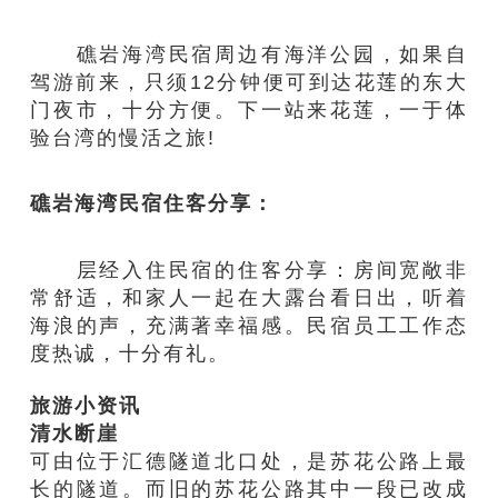
礁岩海湾民宿
周边有海洋公园，如果自
驾游
前来
，只须12分钟便可到达花莲的东大
门夜市，十分方便。下一站来花莲，一于体
验台湾的慢活之
旅!
礁岩海湾民宿
住客分享：
层经入住民宿的住客分享：
房间宽敞
非
常舒适，和家人一起在大
露
台
看日出
，听着
海
浪
的声，充满
著幸福感
。
民宿员工工作态
度热诚，十分有礼。
旅游小资讯
清水断崖
可由位于汇德隧道北口处，是苏花公路上最
长的隧道。而旧
的
苏花公路
其中一段
已
改
成