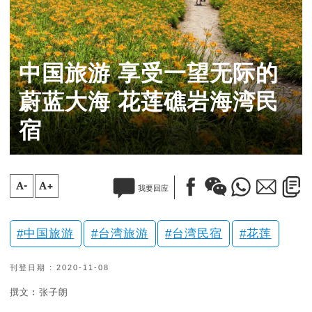
中国旅游 享受一望无际的
蔚蓝大海 花莲礁岩海湾民
宿
A-
A+
我要回应
中国旅游
台湾旅游
台湾民宿
花莲
刊登日期 : 2020-11-08
撰文︰张子朗