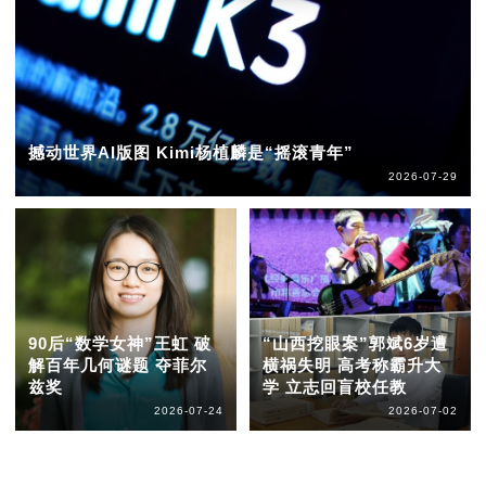
撼动世界AI版图 Kimi杨植麟是“摇滚青年”
2026-07-29
90后“数学女神”王虹 破
“山西挖眼案”郭斌6岁遭
解百年几何谜题 夺菲尔
横祸失明 高考称霸升大
兹奖
学 立志回盲校任教
2026-07-24
2026-07-02