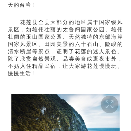
天的台湾！
花莲县全县
大部分的
地区
属
于国家级风
景区，如
雄伟壮丽
的太鲁阁国家公园、雄伟
壮阔的玉山国家公园、天然
独特
的
东部海岸
国家风景区、田园美景的六十石山
、
险峻的
清水断崖
等景点
，证明了花莲的
迷人景色
。
除了欣赏自然景观、品尝美食或逛夜市外，
不妨
入住
精品
民宿，让大家游花莲
慢慢玩、
慢慢生活
！