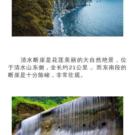
清水断崖是花莲
美丽
的大自然绝景，位
于清水山东侧，全长约21公里 。
而
东南
段
的
断崖
是
十分
险峻，非常
壮
观
。