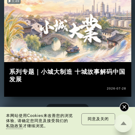
3:49
系列专题｜小城大制造 十城故事解码中国
发展
2026-07-28
本网站使用Cookies来改善您的浏览
同意及关闭
体验, 请确定您同意及接受我们的
私隐政策
才继续浏览。
非凡人事