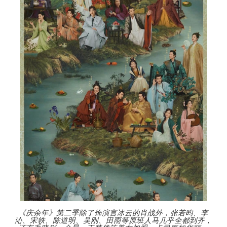
《庆余年》第二季除了饰演言冰云的肖战外，张若昀、李
沁、宋轶、陈道明、吴刚、田雨等原班人马几乎全都到齐，