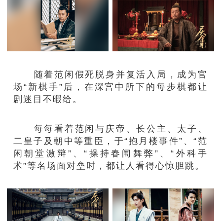
随着范闲假死脱身并复活入局，成为官
场“新棋手”后，在深宫中所下的每步棋都让
剧迷目不暇给。
每每看着范闲与庆帝、长公主、太子、
二皇子及朝中等重臣，于“抱月楼事件”、“范
闲朝堂激辩”、“操持春闱舞弊”、“外科手
术”等名场面对垒时，都让人看得心惊胆跳。