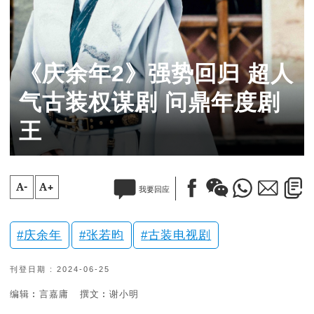
《庆余年2》强势回归 超人
气古装权谋剧 问鼎年度剧
王
A-
A+
我要回应
庆余年
张若昀
古装电视剧
刊登日期 : 2024-06-25
编辑︰言嘉庸
撰文︰谢小明