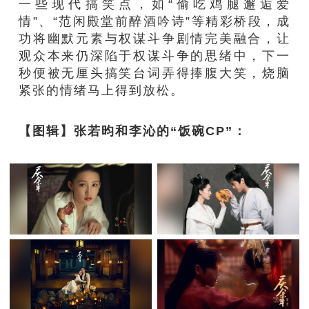
一些现代搞笑点，如“偷吃鸡腿邂逅爱
情”、“范闲殿堂前醉酒吟诗”等精彩桥段，成
功将幽默元素与权谋斗争剧情完美融合，让
观众本来仍深陷于权谋斗争的思绪中，下一
秒便被无厘头搞笑台词弄得捧腹大笑，烧脑
紧张的情绪马上得到放松。
【图辑】张若昀和李沁的“饭碗CP”：