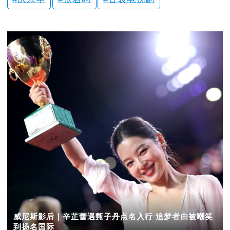
威尼斯影后｜辛芷蕾遇甄子丹点名入行 追梦者由被嘲笑
到扬名国际