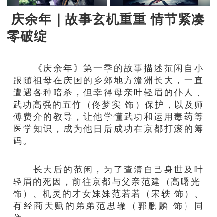
庆余年｜故事玄机重重 情节紧凑
零破绽
《庆余年》第一季的故事描述范闲自小
跟随祖母在庆国的乡郊地方澹洲长大，一直
遭遇各种暗杀，但幸得母亲叶轻眉的仆人﹑
武功高强的五竹（佟梦实 饰）保护，以及师
傅费介的教导，让他学懂武功和运用毒药等
医学知识，成为他日后成功在京都打滚的筹
码。
长大后的范闲，为了查清自己身世及叶
轻眉的死因，前往京都与父亲范建（高曙光
饰）、机灵的才女妹妹范若若（宋轶 饰）、
有经商天赋的弟弟范思辙（郭麒麟 饰）同