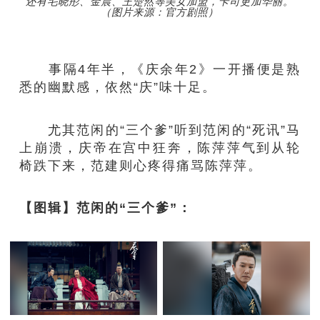
还有毛晓彤、金晨、王楚然等美女加盟，卡司更加华丽。
（图片来源：官方剧照）
事隔4年半，《庆余年2》一开播便是熟
悉的幽默感，依然“庆”味十足。
尤其范闲的“三个爹”听到范闲的“死讯”马
上崩溃，庆帝在宫中狂奔，陈萍萍气到从轮
椅跌下来，范建则心疼得痛骂陈萍萍。
【图辑】范闲的“三个爹”：