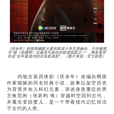
《庆余年》剧情将幽默元素和权谋斗争完美融合，不但被视
为“继《琅琊榜》后最具代表性的权谋陆剧之一”，网友更评
价是“近年最成功的古装权谋剧”。（图片来源：官方剧照）
内地古装武侠剧《庆余年》改编自网路
作家猫腻的同名经典小说，故事以架空历史
为背景并加入科幻元素，讲述身患重症的男
主角范闲（张若昀 饰）穿越时空回到古代，
并重生变回婴儿，是一个带着现代记忆却活
于古代的人类。