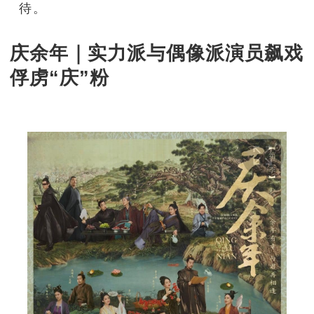
待。
庆余年｜实力派与偶像派演员飙戏
俘虏“庆”粉