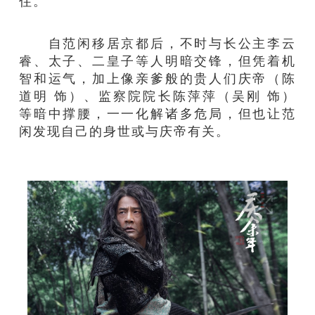
住。
自范闲移居京都后，不时与长公主李云
睿、太子、二皇子等人明暗交锋，但凭着机
智和运气，加上像亲爹般的贵人们庆帝（陈
道明 饰）、监察院院长陈萍萍（吴刚 饰）
等暗中撑腰，一一化解诸多危局，但也让范
闲发现自己的身世或与庆帝有关。