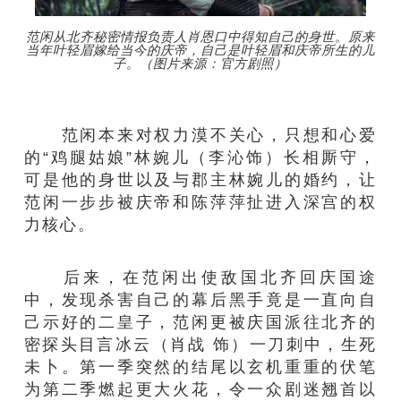
范闲从北齐秘密情报负责人肖恩口中得知自己的身世。原来
当年叶轻眉嫁给当今的庆帝，自己是叶轻眉和庆帝所生的儿
子。（图片来源：官方剧照）
范闲本来对权力漠不关心，只想和心爱
的“鸡腿姑娘”林婉儿（李沁饰）长相厮守，
可是他的身世以及与郡主林婉儿的婚约，让
范闲一步步被庆帝和陈萍萍扯进入深宫的权
力核心。
后来，在范闲出使敌国北齐回庆国途
中，发现杀害自己的幕后黑手竟是一直向自
己示好的二皇子，范闲更被庆国派往北齐的
密探头目言冰云（肖战 饰）一刀刺中，生死
未卜。第一季突然的结尾以玄机重重的伏笔
为第二季燃起更大火花，令一众剧迷翘首以