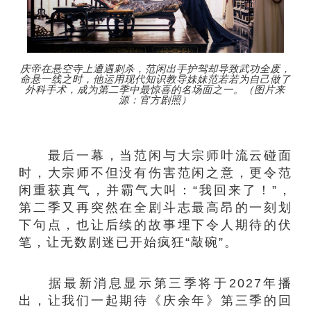
庆帝在悬空寺上遭遇刺杀，范闲出手护驾却导致武功全废，
命悬一线之时，他运用现代知识教导妹妹范若若为自己做了
外科手术，成为第二季中最惊喜的名场面之一。（图片来
源：官方剧照）
最后一幕，当范闲与大宗师叶流云碰面
时，大宗师不但没有伤害范闲之意，更令范
闲重获真气，并霸气大叫：“我回来了！”，
第二季又再突然在全剧斗志最高昂的一刻划
下句点，也让后续的故事埋下令人期待的伏
笔，让无数剧迷已开始疯狂“敲碗”。
据最新消息显示第三季将于2027年播
出，让我们一起期待《庆余年》第三季的回