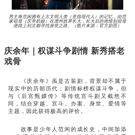
男主角范闲拥有上古文明人类（意指现代人）的记忆，由范
家祖母（庆帝奶娘）在澹州抚养长大，长大后的他惜别祖母
便踏上到京都寻找身世之路。（图片来源：官方剧照）
庆余年｜权谋斗争剧情 新秀搭老
戏骨
《庆余年》虽是古装剧，背景却不属于
现实中的历朝历代；剧情标榜权谋斗争，但
与《后宫甄嬛传》等传统宫斗剧又截然不
同，结合穿越、宫斗、办案、身世、爱情等
主题，因此获得极高的评价。
故事是少年人范闲的成长史，中间加添