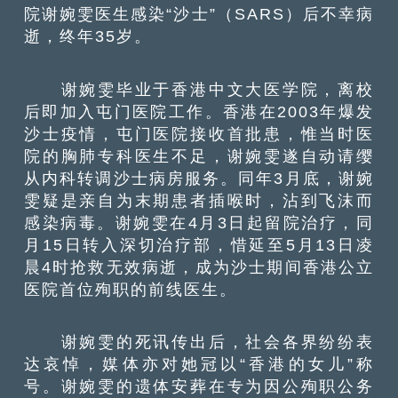
院谢婉雯医生感染“沙士”（SARS）后不幸病
逝，终年35岁。
谢婉雯毕业于香港中文大医学院，离校
后即加入屯门医院工作。香港在2003年爆发
沙士疫情，屯门医院接收首批患，惟当时医
院的胸肺专科医生不足，谢婉雯遂自动请缨
从内科转调沙士病房服务。同年3月底，谢婉
雯疑是亲自为末期患者插喉时，沾到飞沫而
感染病毒。谢婉雯在4月3日起留院治疗，同
月15日转入深切治疗部，惜延至5月13日凌
晨4时抢救无效病逝，成为沙士期间香港公立
医院首位殉职的前线医生。
谢婉雯的死讯传出后，社会各界纷纷表
达哀悼，媒体亦对她冠以“香港的女儿”称
号。谢婉雯的遗体安葬在专为因公殉职公务