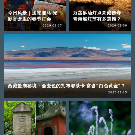
今日风景｜送蛇迎马 光
万盏酥油灯点亮藏佛寺
影盲盒里的春节灯会
青海燃灯节有多震撼？
2026-02-07
2026-01-06
西藏盐湖秘境：会变色的扎布耶茶卡 富含“白色黄金”？
2025-11-15