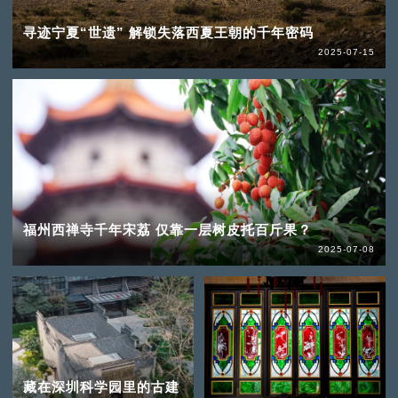
寻迹宁夏“世遗” 解锁失落西夏王朝的千年密码
2025-07-15
福州西禅寺千年宋荔 仅靠一层树皮托百斤果？
2025-07-08
藏在深圳科学园里的古建