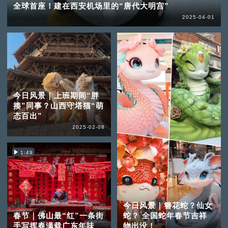
全球首座！建在西安机场里的“唐代大明宫”
2025-04-01
今日风景｜上班期间“胖
揍”同事？山西守塔猫“萌
态百出”
2025-02-08
1:49
今日风景｜簪花蛇？仙女
春节｜佛山最“红”一条街
蛇？ 全国蛇年春节吉祥
手写挥春满载广东年味
物出没！