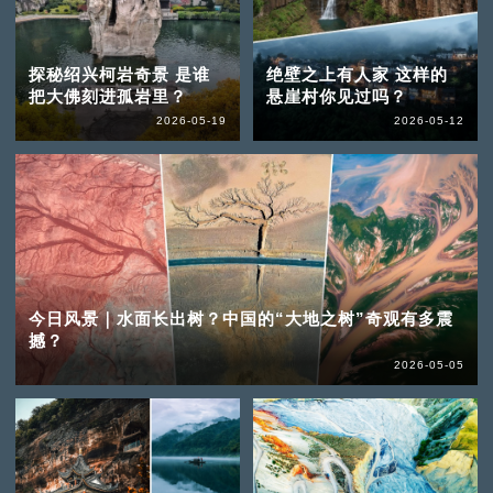
探秘绍兴柯岩奇景 是谁
绝壁之上有人家 这样的
把大佛刻进孤岩里？
悬崖村你见过吗？
2026-05-19
2026-05-12
今日风景｜水面长出树？中国的“大地之树”奇观有多震
撼？
2026-05-05