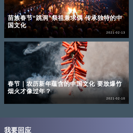
苗族春节“跳洞”祭祖兼求偶 传承独特的中
国文化
2021-02-13
春节｜农历新年蕴含的中国文化 要放爆竹
烟火才像过年？
2021-02-10
我要回应