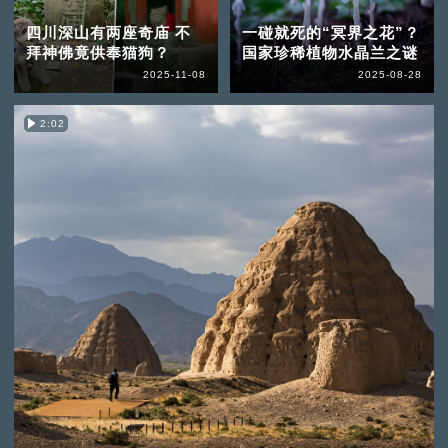
四川深山有两座奇庙 不
一碰就死的“冥界之花”？
拜神佛竟供奉猫狗？
国家珍稀植物水晶兰之谜
2025-11-08
2025-08-28
2:02