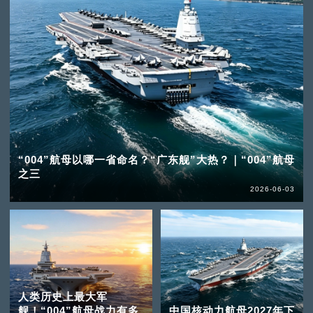
“004”航母以哪一省命名？“广东舰”大热？｜“004”航母
之三
2026-06-03
人类历史上最大军
舰！“004”航母战力有多
中国核动力航母2027年下