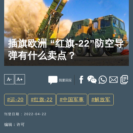
插旗欧洲 “红旗-22”防空导
弹有什么卖点？
A-
A+
我要回应
运-20
红旗-22
中国军事
解放军
刊登日期 : 2022-04-22
编辑︰许可