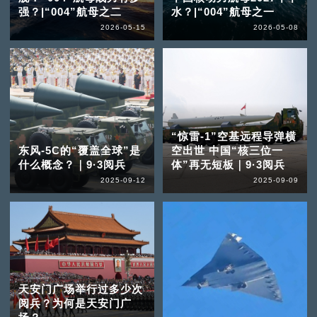
强？|“004”航母之二
水？|“004”航母之一
2026-05-15
2026-05-08
“惊雷-1”空基远程导弹横
东风-5C的“覆盖全球”是
空出世 中国“核三位一
什么概念？｜9·3阅兵
体”再无短板｜9·3阅兵
2025-09-12
2025-09-09
天安门广场举行过多少次
阅兵？为何是天安门广