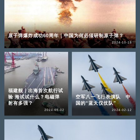
原子弹爆炸成功60周年｜中国为何必须研制原子弹？
2024-10-18
福建舰｜出海首次航行试
验 海试试什么？电磁弹
空军八一飞行表演队 中
射有多强？
国的“蓝天仪仗队”
2024-05-02
2024-02-12