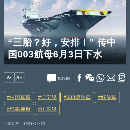
“三胎？好，安排！” 传中
国003航母6月3日下水
A-
A+
我要回应
中国军事
辽宁舰
003型航母
解放军
电磁弹射
山东舰
刊登日期 : 2022-04-25