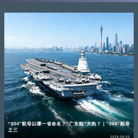
“004”航母以哪一省命名？“广东舰”大热？｜“004”航母
之三
2026-06-03