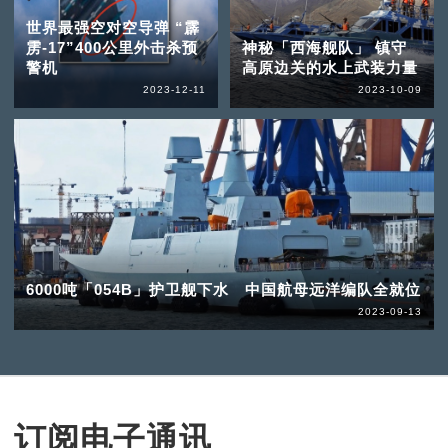
世界最强空对空导弹 “霹
雳-17”400公里外击杀预
神秘「西海舰队」 镇守
警机
高原边关的水上武装力量
2023-12-11
2023-10-09
6000吨「054B」护卫舰下水 中国航母远洋编队全就位
2023-09-13
订阅电子通讯