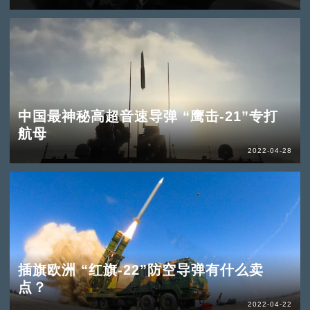
中国最神秘高超音速导弹 “鹰击-21”专打
航母
2022-04-28
插旗欧洲 “红旗-22”防空导弹有什么卖
点？
2022-04-22