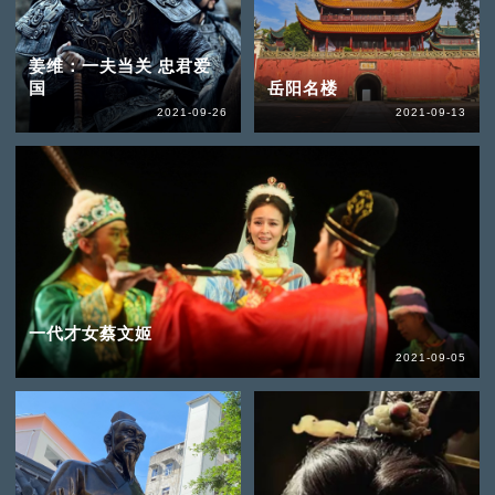
姜维：一夫当关 忠君爱
国
岳阳名楼
2021-09-26
2021-09-13
一代才女蔡文姬
2021-09-05