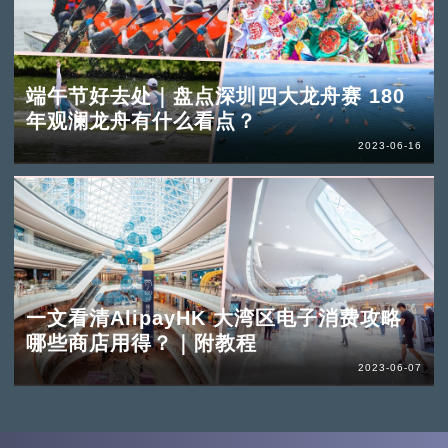
端午节好去处｜盘点深圳四大龙舟赛 180
年观澜龙舟有什么看点？
2023-06-16
一文看清AlipayHK 大湾区电子消费攻略
哪些商店用得？｜附教程
2023-06-07