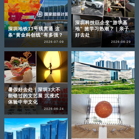
深圳科技巨企变“游学基
深圳地铁13号线贯通 这
地” 掀学习热潮？｜亲子
条“黄金科创线”有多强？
好去处
2026-07-09
2026-06-29
暑假好去处｜深圳3大不
能错过的文艺展 沉浸式
体验中华文化
2026-06-24