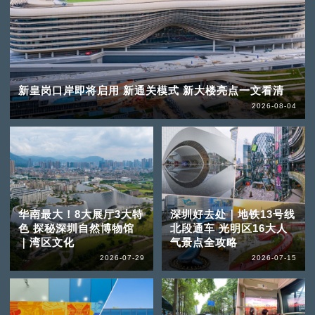
新皇岗口岸即将启用 新通关模式 新大楼亮点一文看清
2026-08-04
华南最大！8大展厅3大特
深圳好去处｜地铁13号线
色 探秘深圳自然博物馆
北段通车 光明区16大人
｜湾区文化
气景点全攻略
2026-07-29
2026-07-15