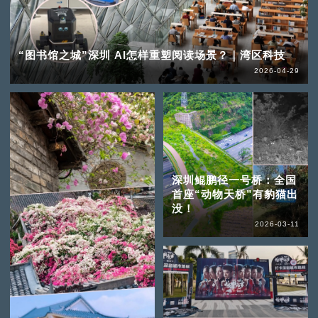
“图书馆之城”深圳 AI怎样重塑阅读场景？｜湾区科技
2026-04-29
深圳鲲鹏径一号桥：全国
首座“动物天桥”有豹猫出
没！
2026-03-11