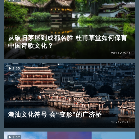
从破旧茅屋到成都名胜 杜甫草堂如何保育
中国诗歌文化？
2021-12-01
2:05
潮汕文化符号 会“变形”的广济桥
2021-11-18
1:57