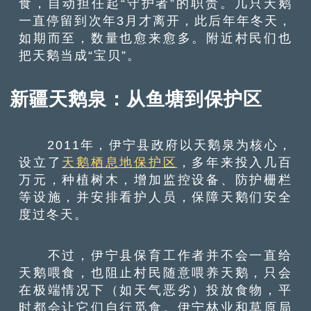
食，自动担任起“守护者”的职责。几只天鹅
一直停留到次年3月才离开，此后年年冬天，
如期而至，数量也愈来愈多。附近村民们也
把天鹅当成“宝贝”。
新疆天鹅泉：从鱼塘到保护区
2011年，伊宁县政府以天鹅泉为核心，
设立了
天鹅栖息地保护区
，多年来投入几百
万元，种植树木，增加监控设备、防护栅栏
等设施，并安排看护人员，保障天鹅们安全
度过冬天。
不过，伊宁县保育工作者并不会一直给
天鹅喂食，也阻止村民随意喂养天鹅，只会
在极端情况下（如天气恶劣）投放食物，平
时都会让它们自行觅食。伊宁林业和草原局