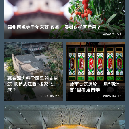
福州西禅寺千年宋荔 仅靠一层树皮托百斤果？
2025-07-08
藏在深圳科学园里的古建
筑 竟是从江西“搬家”过
岭南古筑遗珍 一扇“满洲
来？
窗”里看遍四季
2025-05-27
2025-04-17