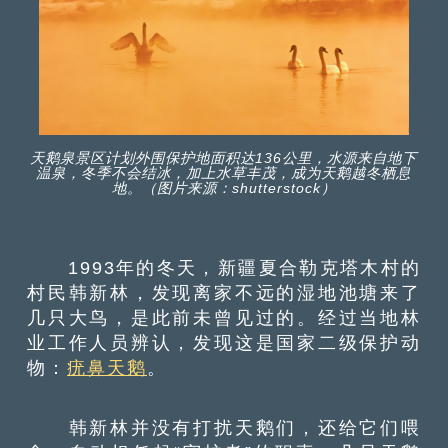
天鹅泉景区计划外围保护地面积达136公里，水源来自地下
温泉，冬季不会结冰，加上水草丰茂，成为天鹅越冬栖息
地。（图片来源：shutterstock）
1993年的冬天，新疆夏合勒克塔木村的
村民韩新林，发现离家不远的湿地池塘来了
几只大鸟，是此前未曾见过的。经过当地林
业工作人员辨认，发现这是国家二级保护动
物：
疣鼻天鹅
。
韩新林并没有打扰天鹅们，还给它们喂