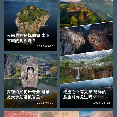
云南最神秘抚仙湖 水下
古城的真相是？
2026-05-28
探秘绍兴柯岩奇景 是谁
绝壁之上有人家 这样的
把大佛刻进孤岩里？
悬崖村你见过吗？
2026-05-19
2026-05-12