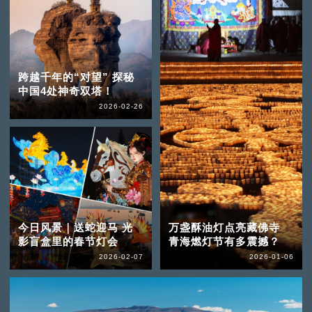
跨越千年的“对望” 探秘
中国4处神奇双塔！
2026-02-26
今日风景｜送蛇迎马 光
万盏酥油灯点亮藏佛寺
影盲盒里的春节灯会
青海燃灯节有多震撼？
2026-02-07
2026-01-06