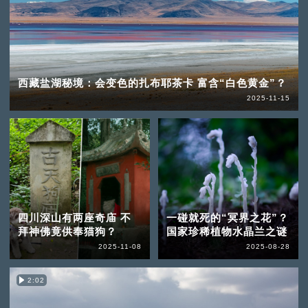
西藏盐湖秘境：会变色的扎布耶茶卡 富含“白色黄金”？
2025-11-15
四川深山有两座奇庙 不
一碰就死的“冥界之花”？
拜神佛竟供奉猫狗？
国家珍稀植物水晶兰之谜
2025-11-08
2025-08-28
2:02