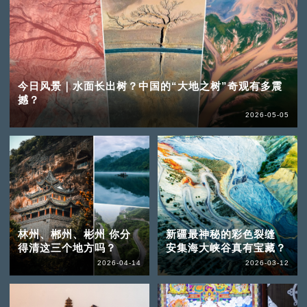
今日风景｜水面长出树？中国的“大地之树”奇观有多震
撼？
2026-05-05
林州、郴州、彬州 你分
新疆最神秘的彩色裂缝
得清这三个地方吗？
安集海大峡谷真有宝藏？
2026-04-14
2026-03-12