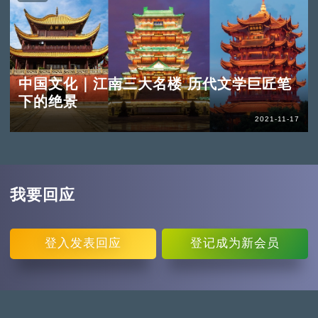
中国文化｜江南三大名楼 历代文学巨匠笔
下的绝景
2021-11-17
我要回应
登入
发表回应
登记
成为新会员