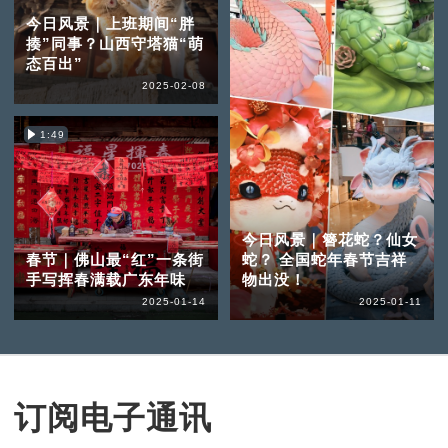
今日风景｜上班期间“胖
揍”同事？山西守塔猫“萌
态百出”
2025-02-08
1:49
今日风景｜簪花蛇？仙女
春节｜佛山最“红”一条街
蛇？ 全国蛇年春节吉祥
手写挥春满载广东年味
物出没！
2025-01-14
2025-01-11
订阅电子通讯