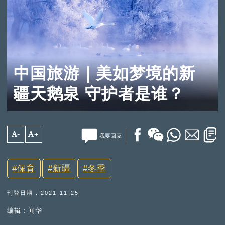
中国旅游｜美如梦境的新
疆天鹅泉 守护者是谁？
A-
A+
我要回应
保育
新疆
冬季
刊登日期 : 2021-11-25
编辑︰闻华