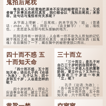
鬼拍后尾枕
头”。到了清代，顾禄在
《清嘉录》里记录苏州风俗
每当有人不经意地把原本不应说的秘密说了出来，又或
时，也引用了这句谚语。不
者做了坏事后忽然吐真言，我们都会以「鬼拍后尾枕」来形
过当地百姓的口头说法
容。这句话与鬼怪有何关系呢？
是“朝立秋，渹飕飕；夜立
秋，热吽吽”。虽然用字略
有不同，但意思完全一致。
从字面上理解，「后尾枕」的本字应为「䪴」（普通
话：zhěn，与「枕」同音）。 《说文解字》：「䪴，项枕
也。」意思是头后部与枕头接触的地方。
那么，这句话到底准不
准呢？它反映了古人的一种
朴素观察：如果立秋的精
民间流传有一种说法，人会将一些不欲为人所知的记忆
确...
藏于颈后之处。如果忽然吐真言，就好像被不明东西（如鬼
魂）在后脑拍了一下，藏在脑中的秘密便脱口而出。
因此...
四十而不惑 五
三十而立
十而知天命
「三十而立」是孔子对
自己三十岁时的自我评价。
他认为三十岁是人生的重要
「四十而不惑，五十而
阶段。要立什么？又为什么
知天命」语出孔子的《论语
选择在三十岁这一年来
·为政》。孔子认为，四十
「立」呢？
岁和五十岁，人会是怎样的
呢？
孔子《论语·为政》：
「吾十有五而志于学，三十
四十岁的男人，理论上
而立，四十而不惑，五十而
应该事业有成，建立了自己
知天命，六十而耳顺，七十
的家庭。经历了许多人与事
而从心所欲，不逾矩。」
之后，对事物有了自己的判
断能力，不会轻易为表象所
黄粱一梦
空寥寥
在古代，男子一般于
迷惑。