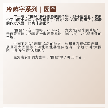
冷僻字系列｜圐圙
乍一看，“圐圙”是很奇怪的两个字，但仔细看看，这两
个字由两个大口，分别框住了“四方”和“八面”两组字，框着
的四方八面，代表什么呢？
"圐圙"（音：枯略，kū lüè），意为"围起来的草场"，
来自蒙古语，内蒙古一般读作库伦（kū lun），也指围住的
土地。
中国不乏以"圐圙"命名的地方，如祁县东观镇南圐圙、
展旦召大圐圙等；河北张北县境内也有一个地方叫"大圐
圙"，现多写作"大囫囵"。
在河南安阳的方言中，"圐圙"除了可以作名...