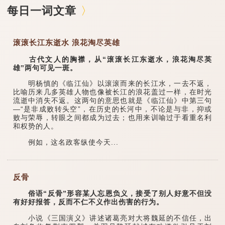
每日一词文章
滚滚长江东逝水 浪花淘尽英雄
古代文人的胸襟，从“滚滚长江东逝水，浪花淘尽英
雄”两句可见一斑。
明杨慎的《临江仙》以滚滚而来的长江水，一去不返，
比喻历来几多英雄人物也像被长江的浪花盖过一样，在时光
流逝中消失不返。这两句的意思也就是《临江仙》中第三句
—“是非成败转头空”，在历史的长河中，不论是与非，抑或
败与荣辱，转眼之间都成为过去；也用来训喻过于看重名利
和权势的人。
例如，这名政客纵使今天...
反骨
俗语“反骨”形容某人忘恩负义，接受了别人好意不但没
有好好报答，反而不仁不义作出伤害的行为。
小说《三国演义》讲述诸葛亮对大将魏延的不信任，出