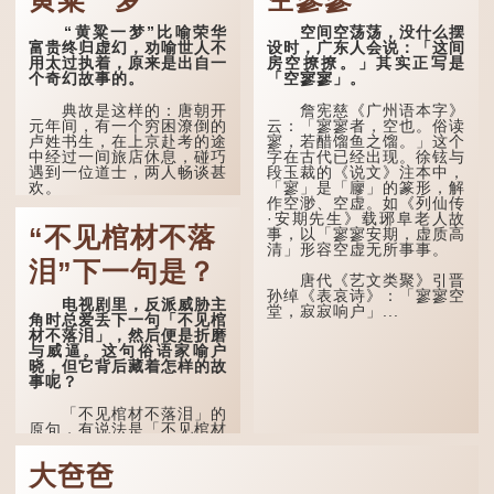
二十岁进行冠礼，冠礼完
成后便是成人，但由于未
孔子在《论语·子罕》
“黄粱一梦”比喻荣华
空间空荡荡，没什么摆
达壮年，所以又称「弱
也说：「知者不惑，仁者不
富贵终归虚幻，劝喻世人不
设时，广东人会说：「这间
冠」。 《礼记·曲礼》明确
忧，勇者不惧。」「知」与
用太过执着，原来是出自一
房空撩撩。」其实正写是
记载：「人生十年曰幼，
智慧的「智」相通，四十岁
个奇幻故事的。
「空寥寥」。
学；二十曰弱，冠；三十曰
的男人应已累积足够智慧，
壮，有室。」这说明三十
不再对自己的人生感到困
典故是这样的：唐朝开
詹宪慈《广州语本字》
岁...
惑、忧虑与恐惧。
元年间，有一个穷困潦倒的
云：「寥寥者，空也。俗读
卢姓书生，在上京赴考的途
寥，若醋馏鱼之馏。」这个
到了五十岁，...
中经过一间旅店休息，碰巧
字在古代已经出现。徐铉与
遇到一位道士，两人畅谈甚
段玉裁的《说文》注本中，
欢。
「寥」是「廫」的篆形，解
作空渺、空虚。如《列仙传
·安期先生》载琊阜老人故
言谈间，卢姓书生感慨
“不见棺材不落
事，以「寥寥安期，虚质高
自己虽贵为读书人，但一直
清」形容空虚无所事事。
未能考取功名，仍然贫困，
感到十分落泊。于是，道士
泪”下一句是？
拿出一个青瓷枕头，让卢姓
唐代《艺文类聚》引晋
书生睡一睡，便能满足他希
孙绰《表哀诗》：「寥寥空
电视剧里，反派威胁主
望得到荣华富贵的愿望。
堂，寂寂响户」...
角时总爱丢下一句「不见棺
材不落泪」，然后便是折磨
这时，...
与威逼。这句俗语家喻户
晓，但它背后藏着怎样的故
事呢？
「不见棺材不落泪」的
原句，有说法是「不见棺材
不下泪」或「不见亲棺不下
泪」，出自明朝兰陵笑笑生
大夿夿
所著的《金瓶梅词话》第九
十八回。原意是指人未亲眼