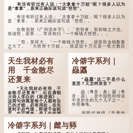
见到亲人棺木，便不会真正
有没有听过有人说：“大拿拿十万蚊”呢？很多人以为
感到悲伤；后来引申为比喻
是“拿拿”，原来正确应该写成“夿夿”。
人执迷不悟，不到彻底失
败，便不肯罢休。
有没有听过有人说：「大拿拿十万蚊」呢？很多人以为
是「拿拿」，原来正确应该写成「夿夿」。
许多人对这上半句耳熟
能详，但它其实还有下半句
在詹宪慈《广州语本字》：「夿夿者，形容物之大也。
——「不到黄河心不死」...
俗读夿，若拿……常语有曰『一个银钱大夿夿』。」
「夿」形​​容大，「一个银钱大夿夿」，就形容金钱数量
之大了。 「大夿夿十万蚊」，就是说十万元是一笔大数目
了。...
天生我材必有
冷僻字系列｜
用 千金散尽
赑屭
还复来
“赑屭”这二字是什么
意思？又怎样发音？
"天生我材必有用，千
赑（粤音：鼻）屭（粤
金散尽还复来"，出自唐朝
音：器），是中国民间传说
大诗人李白的《将进酒》。
中龙所生的九个儿子之一，
这两句诗寓意每个人都有自
外形像龟。
己的才能，必有用处，在失
意时不必气馁，即使千金耗
据明代杨慎《升庵外
尽，也可重来，是人生低潮
集》记载，龙生九子的次序
时激励向上的名句。
排列为：赑屭、螭吻、蒲
冷僻字系列｜虤与豩
牢、狴犴、饕餮、蚣蝮、睚
原诗写道："人生得意
眦、狻猊、椒图（此为其中
须尽欢，莫使金樽空对月。