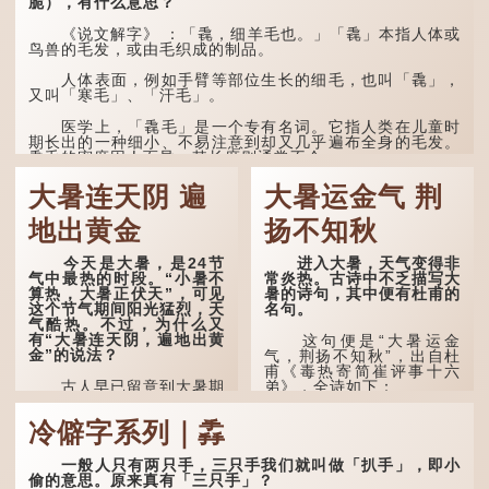
脆），有什么意思？
《说文解字》 ：「毳，细羊毛也。」「毳」本指人体或
鸟兽的毛发，或由毛织成的制品。
人体表面，例如手臂等部位生长的细毛，也叫「毳」，
又叫「寒毛」、「汗毛」。
医学上，「毳毛」是一个专有名词。它指人类在儿童时
期长出的一种细小、不易注意到却又几乎遍布全身的毛发。
毳毛的密度因人而异，其长度则通常不会...
大暑连天阴 遍
大暑运金气 荆
地出黄金
扬不知秋
今天是大暑，是24节
进入大暑，天气变得非
气中最热的时段。“小暑不
常炎热。古诗中不乏描写大
算热，大暑正伏天”，可见
暑的诗句，其中便有杜甫的
这个节气期间阳光猛烈，天
名句。
气酷热。不过，为什么又
有“大暑连天阴，遍地出黄
这句便是“大暑运金
金”的说法？
气，荆扬不知秋”，出自杜
甫《毒热寄简崔评事十六
古人早已留意到大暑期
弟》，全诗如下：
间的气候规律。 《逸周书·
时训解》记载：「大暑之
大暑运金气，荆扬不知
冷僻字系列｜掱
日，腐草化为萤。又五日，
秋。
土润溽暑。又五日，大雨时
行。」意思是说，大暑时节
林下有塌翼，水中无行
一般人只有两只手，三只手我们就叫做「扒手」，即小
萤火虫出生，土地湿热，常
舟。
偷的意思。原来真有「三只手」？