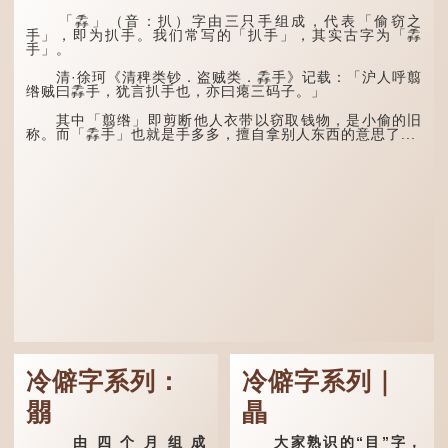
有大雨出现。
五行当中“金”对应秋
「掱」（音：扒）字由三只手组成，代表「偷窃之
这段时期的雨水，对农
季，代表凉爽肃杀之
手」，即为扒手。我们常写的「扒手」，其实古字为「掱
作物尤其重要。三伏天酷热
气。“运”是“运行”，描写大
手」。
难耐，农作物不能缺水。若
暑的酷热阻碍了金气的流
连续几天降雨，泥土得以湿
转。
清·徐珂《清稗类钞．盗贼类．掱手》记载：「沪人呼翦
润；雨过天晴后，烈日高
绺贼曰掱手，犹言扒手也，亦曰瘪三码子。」
照...
“荆扬”指荆州（湖北）
和扬州（江苏），泛指长江
其中「翦绺」即剪断他人衣带以窃取钱物，是小偷的旧
中下游地区，“...
称。而「掱手」也就是手多多，擅自拿别人东西的意思了...
冷僻字系列：
冷僻字系列｜
朤
瞐
由四个月组成
大家熟识的“目”字，