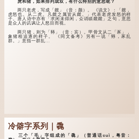
一种说法）。
虎和猪，如果排列成双，有什么特别的意思呢？
天生我材必有用，千金散尽
还复来。烹羊宰牛且为乐，
龙九子外形与能力各有
会须一饮三百杯。" 意思是
两只老虎，写成「虤」（音：颜）。 《说文》：「虤，
不同，其中，赑屭原形像
说：上天给了我才能，必然
虎怒也。从二虎。凡虤之属皆从虤。」代表老虎发怒的样
龟，因为能负重，多作为碑
有用到的地方；即使千金散
子。唐人诗中亦有「求闲未得闲，众诮瞋虤虤」之句，意思
座，有“碑下...
去，也终会重新得到。
是众人的讥讽让人怒目而视。
李白作此诗时，大约是
两只猪，则为「豩」（音：宾）。甲骨文从二「豕」，
天宝十一年。当时他已被唐
象猪相追逐的样子。 《同文备考》另有一说「豩，豕乱
玄宗赐金放还约八年，这期
群。」意指一群乱...
间经常与朋友游山玩水，部
分诗作显露出怀...
冷僻字系列｜毳
三个「毛」字组成的「毳」（普通话cuì，粤音：