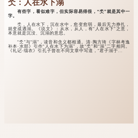
氼：人在水下溺
有些字，看似难字，但实际容易得很，“氼”就是其中一
字。
氼，人在水下，沉在水中，愈变愈弱，最后无力挣扎，
就变成遇溺。《说文》：从水，从人，有“人在水下”之意，
本意就是沉没、沉溺的意思。
“氼”与“溺”，读音和含义都相通。清·陶方琦《字林考逸
补本·水部》引作“人在水下为溺”，故“氼”和“溺”二字相同。
《礼记·缁衣》引孔子曾在不同文章中写道，“君子溺于...