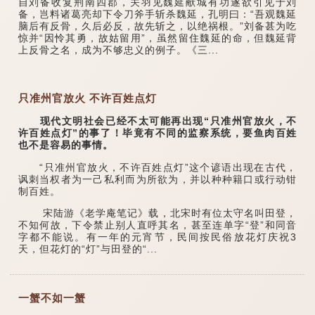
自刘备收复荆南四郡，关羽见魏延献城有功遂欲引见于刘
备，岂料诸葛亮却下令刀斧手斩杀魏延，孔明曰：“吾观魏延
脑后有反骨，久后必反，故先斩之，以绝祸根。”刘备甚为吃
惊并“因怜其勇，故姑留用”，虽然留住魏延的命，但魏延背
上反骨之名，成为不够忠义的例子。《三...
只准州官放火 不许百姓点灯
现代文明社会已经不太可能再出现“只准州官放火，不
许百姓点灯”的事了！毕竟有不同的监察系统，要鱼肉百姓
也不是容易的事情。
“只准州官放火，不许百姓点灯”这个谚语出现在古代，
讽刺当权者为一己私利而为所欲为，并以种种籍口或行动钳
制百姓。
宋陆游《老学庵笔记》载，北宋时有位太守名叫田登，
不知何故，下令禁止别人直呼其名，甚至连单字“登”和同音
字都不能说。有一年的元宵节，民间按民俗放花灯庆祝3
天，但花灯的“灯”与田登的“...
一蟹不如一蟹