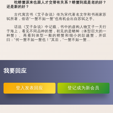
吃螃蟹原来也跟人才交替有关系？螃蟹到底是老的好？
还是新的好？
古代寓言书《艾子杂说》传为宋代著名文学和书画家苏
轼所著，俗语“一蟹不如一蟹”也有机会出自苏轼之手。
话说《艾子杂说》中记载，书中的虚构人物艾子一天行
于海上，看见不同品种的蟹，初见的是蝤蛑（体型巨大的一
种蟹）、再看到体型一般的螃蟹和细小的彭越蟹，并叹
曰：“何一蟹不如一蟹也！”其后，“一蟹不如一蟹...
我要回应
登入
发表回应
登记
成为新会员