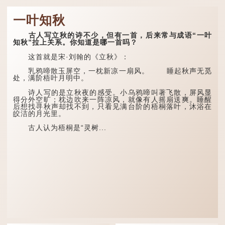
一叶知秋
古人写立秋的诗不少，但有一首，后来常与成语“一叶
知秋”拉上关系。你知道是哪一首吗？
这首就是宋·刘翰的《立秋》：
乳鸦啼散玉屏空，一枕新凉一扇风。 睡起秋声无觅
处，满阶梧叶月明中。
诗人写的是立秋夜的感受。小乌鸦啼叫著飞散，屏风显
得分外空旷；枕边吹来一阵凉风，就像有人摇扇送爽。睡醒
后想找寻秋声却找不到，只看见满台阶的梧桐落叶，沐浴在
皎洁的月光里。
古人认为梧桐是“灵树...