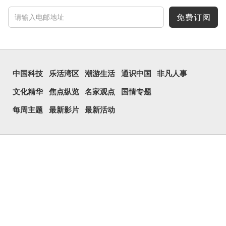
至21世纪，网络上开始流
行表情符号，这个字也被网
民当做表情符号来用。
免费订阅
囧字的「八」像一对委
屈的八字眉模样，「口」像
惊讶、...
中国科技
乐活湾区
潮游生活
通识中国
非凡人事
文化精华
焦点纵览
名家观点
国情专题
每周主题
最新影片
最新活动