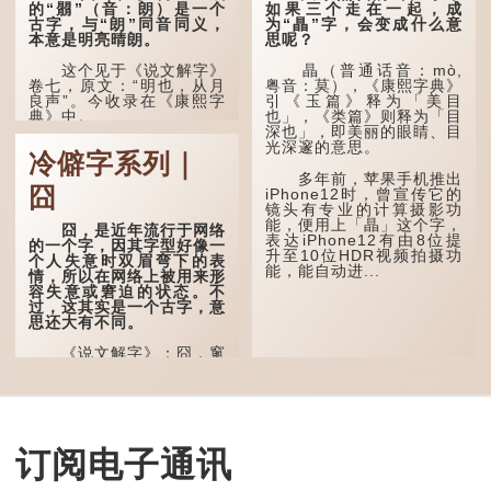
的“朤”（音：朗）是一个
如果三个走在一起，成
古字，与“朗”同音同义，
为“瞐”字，会变成什么意
本意是明亮晴朗。
思呢？
这个见于《说文解字》
瞐（普通话音：mò,
卷七，原文：“明也，从月
粤音：莫），《康熙字典》
良声”。今收录在《康熙字
引《玉篇》释为「美目
典》中。
也」，《类篇》则释为「目
深也」，即美丽的眼睛、目
光深邃的意思。
这个字，用法颇多。
冷僻字系列｜
多年前，苹果手机推出
“朤朤干坤，舍我其
囧
iPhone12时，曾宣传它的
谁。”干坤是《周易》中的
镜头有专业的计算摄影功
两个卦名，这里指天地、宇
能，便用上「瞐」这个字，
宙等，形容政治清明，天下
囧，是近年流行于网络
表达iPhone12有由8位提
太平！
的一个字，因其字型好像一
升至10位HDR视频拍摄功
个人失意时双眉弯下的表
能，能自动进...
“天空朤朤，任鸟儿高
情，所以在网络上被用来形
飞。”也是指天清气明，鸟
容失意或窘迫的状态。不
儿可高飞。
过，这其实是一个古字，意
思还大有不同。
“朤朤脆脆”就是形容办
事爽快干脆。我...
《说文解字》：囧，窻
牖丽廔闿明。象形。囧，本
义是透光通明的窗户，跟
「囱」一样都是「窗」的象
形字。甲骨文中又用作地
名，古书中的「黍于囧」表
示在囧地种黍。
订阅电子通讯
这个古字十分少用，直