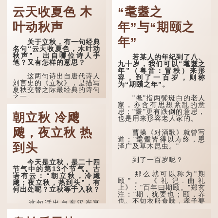
云天收夏色 木
“耄耋之
叶动秋声
年”与“期颐之
年”
关于立秋，有一句经典
名句“云天收夏色，木叶动
秋声”，出自哪位诗人手
若某人的年纪到了八、
笔？又有怎样的意思？
九十岁，我们可以“耄耋之
年”（粤音：冒秩）来形
这两句诗出自唐代诗人
容，到了一百岁，则称
刘言史的《立秋》，是描写
为“期颐之年”。
夏秋交替之际最经典的诗句
之一。
"耄"指两鬓斑白的老人
家，亦含有思想紊乱的意
《立秋》全诗如下：
思；"耋"更有跌倒的意思，
朝立秋 冷飕
也是用来形容老人家的。
兹晨戒流火，商飙早已
飕，夜立秋 热
惊。 云天收夏色，木
曹操《对酒歌》就曾写
叶动秋声。
道："耄耋皆得以寿终，恩
到头
泽广及草木昆虫。"
诗的前两句写的是：这
一天早安，天上的“流
到了一百岁呢？
今天是立秋，是二十四
火”（指大火星，象征暑
节气中的第13个节气。古
气）开始消退，凉爽的秋风
那么就可以称为"期
语有云：“朝立秋，冷飕
（商飙，即西风）已经悄然
颐"。 《礼记.曲礼
飕；夜立秋，热到头”，有
吹起。后两句，便是全诗的
上》："百年曰期颐。"郑玄
何出处呢？立秋等于入秋？
灵魂...
注："期，犹要也；颐，养
也。不知衣服食味，孝子要
这句话出自东汉崔寔
尽养...
《四民月令》：“朝立秋，
冷飕飕；夜立秋，热到