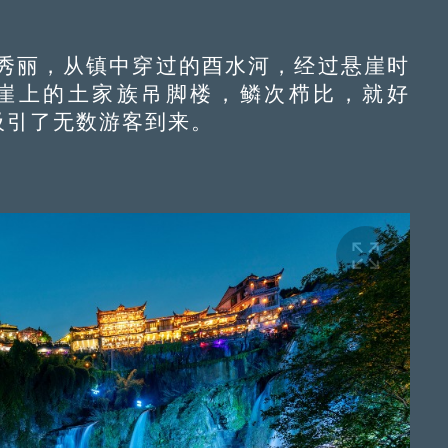
丽，从镇中穿过的酉水河，经过悬崖时
山崖上的土家族吊脚楼，鳞次栉比，就好
吸引了无数游客到来。